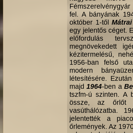
Fémszerelvénygyár (
fel. A bányának 194
október 1-től
Mátrai
egy jelentős céget. E
előfordulás te
megnövekedett ig
kézitermelésű, nehé
1956-ban felső uta
modern bányaüze
létesítésére. Ezutá
majd
1964
-ben a
Be
tszfm-ú szinten. A 
össze, az őrlőt 
vasúthálózatba. 1
jelentették a piac
őrlemények. Az 1970-