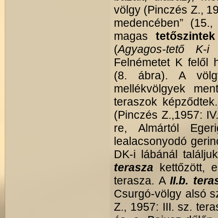
völgy (Pinczés Z.,
medencében” (15.,
magas
tetőszinte
(
Agyagos-tető K-i 
Felnémetet K felől 
(8. ábra). A völg
mellékvölgyek ment
teraszok képződtek
(Pinczés Z.,1957: IV
re, Almártól Egeri
lealacsonyodó gerin
DK-i lábánál találj
terasza
kettőzött, 
terasza. A
II.b. tera
Csurgó-völgy alsó sz
Z., 1957: III. sz. t