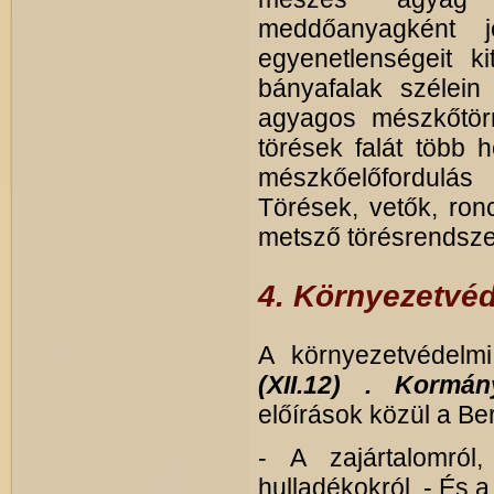
meddőanyagként j
egyenetlenségeit k
bányafalak szélein
agyagos mészkőtörm
törések falát több h
mészkőelőfordulás 
Törések, vetők, ron
metsző törésrendsze
4. Környezetvéd
A környezetvédelmi
(XII.12) . Kormán
előírások közül a B
- A zajártalomról
hulladékokról, - És 