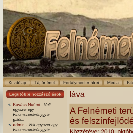
Kezdőlap
Tájtörténet
Fertálymester hírei
Média
Kit
láva
Legutóbbi hozzászólások
Kovács Noémi -
Volt
A Felnémeti ter
egyszer egy
Finomszerelvénygyár
és felszínfejlőd
galéria
admin -
Volt egyszer egy
Finomszerelvénygyár
Közzétéve:
2010. októb