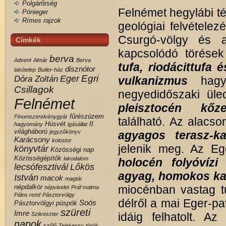
Polgárőrség
Felnémet hegylábi té
Pónieger
Rímes rajzok
geológiai felvételezé
Csurgó-völgy és a
Címkék
kapcsolódó törések
berva
Advent
Almár
Berva
tufa, riodácittufa 
disznótor
lakótelep
Butler-ház
Egri
Eger
Dóra Zoltán
vulkanizmus
hagy
Csillagok
negyedidőszaki üle
Felnémet
pleisztocén kőze
fűrészüzem
Finomszerelvénygyár
található. Az alacs
Húsvét
II.
hagyomány
igásállat
világháború
jegyzőkönyv
agyagos terasz-ka
Karácsony
kolostor
jelenik meg. Az Eg
könyvtár
Közösségi nap
Közösségépítők
lakodalom
holocén
folyóvíz
lecsófesztivál
Lőkös
agyag, homokos ka
István
macok
magtár
népdalkör
miocénban vastag tu
népviselet
Práf malma
Pálos rend
Pásztorvölgy
délről a mai Eger-pa
Soós
Pásztorvölgyi
püspök
szüreti
Imre
idáig felhatolt. A
Szilveszter
napok
szőlő
Telekessy
török