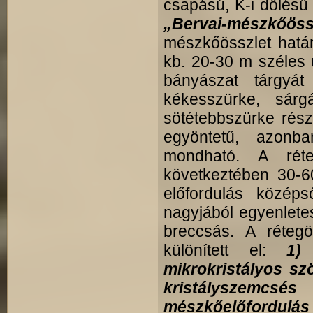
csapású, K-i dőlésű 
„Bervai-mészkőössz
mészkőösszlet határ
kb. 20-30 m széles 
bányászat tárgyát
kékesszürke, sárg
sötétebbszürke része
egyöntetű, azonb
mondható. A réteg
következtében 30-6
előfordulás közé
nagyjából egyenlete
breccsás. A réteg
különített el:
1)
mikrokristályos s
kristályszemcs
mészkőelőfordulás 