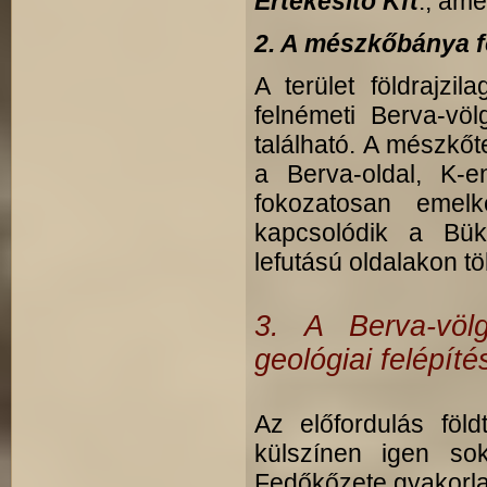
Értékesítő Kft
., ame
2. A mészkőbánya fö
A terület földrajz
felnémeti Berva-völ
található. A mészkőt
a Berva-oldal, K-
fokozatosan emel
kapcsolódik a Bük
lefutású oldalakon tö
3. A Berva-völg
geológiai felépíté
Az előfordulás föl
külszínen igen so
Fedőkőzete gyakorlat