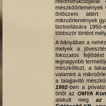
rekonstrukciójáva
mészkőőrlemények v
őrlőüzem áttért
mikroőrlemények gyá
biztosítására 1950
többször történt mél
A bányában a nehéz f
melyek a jövesztés
fokozatos fejlődé
legnagyobb termelője
mészkőliszt, a taka
valamint a mikroőr
a talajjavító mészkő
1992
-ben a privati
őrlőt az
OMYA Kon
alakult meg
az