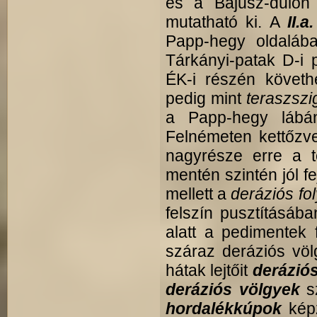
és a Bajusz-dűlőn 
mutatható ki. A
II.a
Papp-hegy oldalába
Tárkányi-patak D-i 
ÉK-i részén követh
pedig mint
teraszszi
a Papp-hegy lábá
Felnémeten kettőzve
nagyrésze erre a t
mentén szintén jól
mellett a
deráziós f
felszín pusztításában
alatt a pedimentek f
száraz deráziós völ
hátak lejtőit
deráziós
deráziós völgyek
s
hordalékkúpok
kép