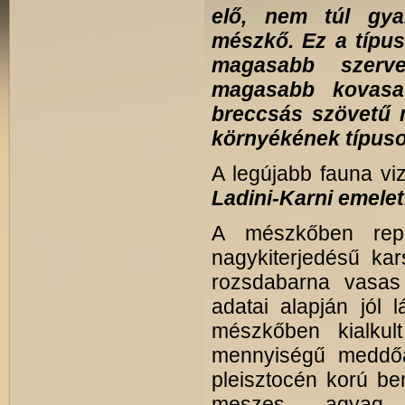
elő, nem túl gyak
mészkő. Ez a típus
magasabb szerv
magasabb kovasa
breccsás szövetű 
környékének típuso
A legújabb fauna vi
Ladini-Karni emele
A mészkőben rep
nagykiterjedésű ka
rozsdabarna vasas 
adatai alapján jól 
mészkőben kialkult
mennyiségű meddőa
pleisztocén korú b
meszes agyag 