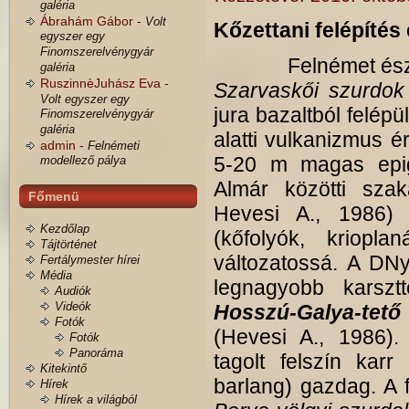
galéria
Ábrahám Gábor -
Volt
Kőzettani felépítés 
egyszer egy
Finomszerelvénygyár
Felnémet északi h
galéria
RuszinnèJuhász Eva -
Szarvaskői szurdok
Volt egyszer egy
jura bazaltból felép
Finomszerelvénygyár
galéria
alatti vulkanizmus é
admin -
Felnémeti
5-20 m magas epig
modellező pálya
Almár közötti szak
Főmenü
Hevesi A., 1986) 
Kezdőlap
(kőfolyók, kriopla
Tájtörténet
változatossá. A DNy
Fertálymester hírei
Média
legnagyobb karszt
Audiók
Videók
Hosszú-Galya-tető
Fotók
(Hevesi A., 1986). 
Fotók
Panoráma
tagolt felszín karr
Kitekintő
barlang) gazdag. A
Hírek
Hírek a világból