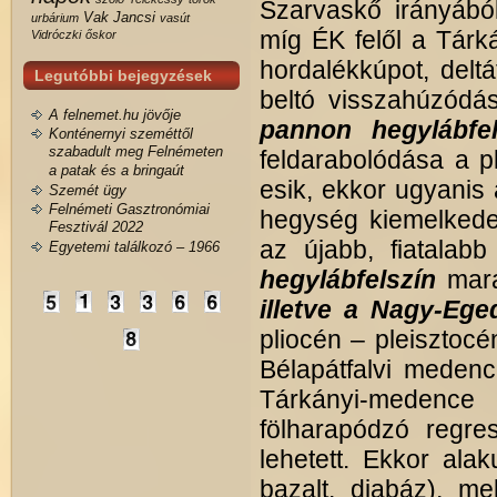
Szarvaskő irányából
Vak Jancsi
urbárium
vasút
míg ÉK felől a Tárká
Vidróczki
őskor
hordalékkúpot, deltá
Legutóbbi bejegyzések
beltó visszahúzód
A felnemet.hu jövője
pannon hegylábfel
Konténernyi szeméttől
szabadult meg Felnémeten
feldarabolódása a p
a patak és a bringaút
esik, ekkor ugyanis
Szemét ügy
Felnémeti Gasztronómiai
hegység kiemelkedet
Fesztivál 2022
az újabb, fiatalab
Egyetemi találkozó – 1966
hegylábfelszín
mar
illetve a Nagy-Ege
pliocén – pleisztoc
Bélapátfalvi medenc
Tárkányi-medence é
fölharapódzó regre
lehetett. Ekkor ala
bazalt, diabáz), me