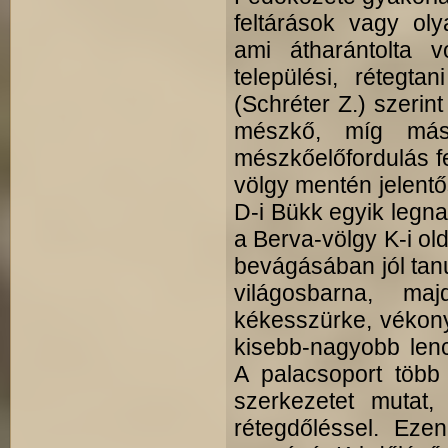
feltárások vagy ol
ami átharántolta 
települési, rétegta
(Schréter Z.) szeri
mészkő, míg más
mészkőelőfordulás fe
völgy mentén jelentő
D-i Bükk egyik legn
a Berva-völgy K-i o
bevágásában jól tan
világosbarna, ma
kékesszürke, vékony,
kisebb-nagyobb lenc
A palacsoport több
szerkezetet mutat
rétegdőléssel. Ez