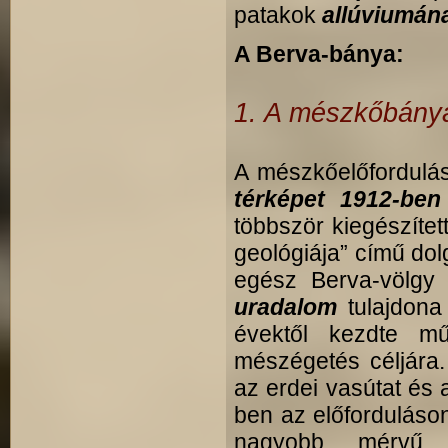
patakok
allúviumán
A Berva-bánya:
1. A mészkőbánya
A mészkőelőfordulá
térképet 1912-ben 
többször kiegészíte
geológiája” című dol
egész Berva-völgy
uradalom
tulajdona
évektől kezdte m
mészégetés céljára. 
az erdei vasútat és 
ben az előforduláso
nagyobb mérv