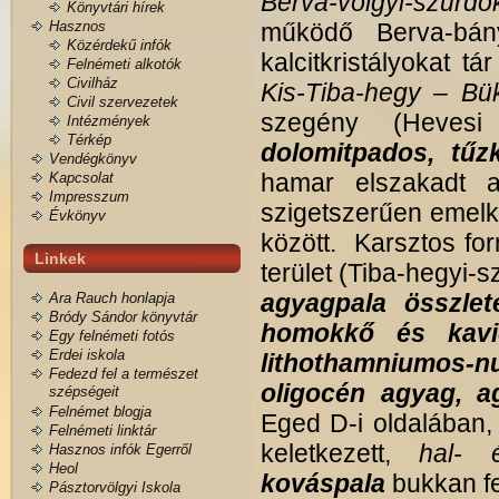
Berva-völgyi-szurdo
Könyvtári hírek
Hasznos
működő Berva-bány
Közérdekű infók
kalcitkristályokat t
Felnémeti alkotók
Civilház
Kis-Tiba-hegy – Bü
Civil szervezetek
szegény (Heves
Intézmények
Térkép
dolomitpados, tű
Vendégkönyv
hamar elszakadt a
Kapcsolat
Impresszum
szigetszerűen emelk
Évkönyv
között. Karsztos fo
Linkek
terület (Tiba-hegyi-s
agyagpala összlet
Ara Rauch honlapja
Bródy Sándor könyvtár
homokkő és kavi
Egy felnémeti fotós
Erdei iskola
lithothamniumos
Fedezd fel a természet
oligocén agyag,
szépségeit
Felnémet blogja
Eged D-i oldalában,
Felnémeti linktár
keletkezett,
hal-
Hasznos infók Egerről
Heol
kováspala
bukkan fe
Pásztorvölgyi Iskola