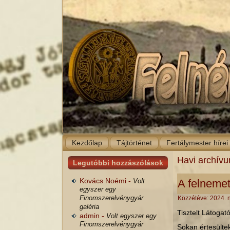
Kezdőlap
Tájtörténet
Fertálymester hírei
Havi archív
Legutóbbi hozzászólások
Kovács Noémi -
Volt
A felnemet
egyszer egy
Finomszerelvénygyár
Közzétéve:
2024. 
galéria
Tisztelt Látoga
admin -
Volt egyszer egy
Finomszerelvénygyár
Sokan értesültek