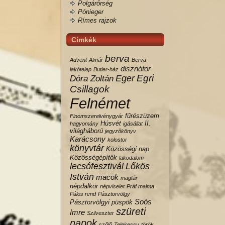
Polgárőrség
Pónieger
Rímes rajzok
Címkék
berva
Advent
Almár
Berva
disznótor
lakótelep
Butler-ház
Egri
Eger
Dóra Zoltán
Csillagok
Felnémet
fűrészüzem
Finomszerelvénygyár
Húsvét
II.
hagyomány
igásállat
világháború
jegyzőkönyv
Karácsony
kolostor
könyvtár
Közösségi nap
Közösségépítők
lakodalom
lecsófesztivál
Lőkös
István
macok
magtár
népdalkör
népviselet
Práf malma
Pálos rend
Pásztorvölgy
Soós
Pásztorvölgyi
püspök
szüreti
Imre
Szilveszter
napok
szőlő
Telekessy
török