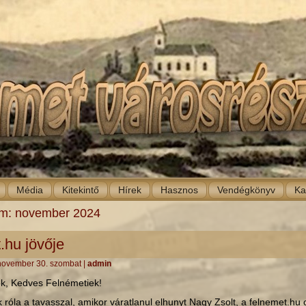
Média
Kitekintő
Hírek
Hasznos
Vendégkönyv
Ka
um:
november 2024
.hu jövője
november 30. szombat
|
admin
tók, Kedves Felnémetiek!
 róla a tavasszal, amikor váratlanul elhunyt Nagy Zsolt, a felnemet.hu 