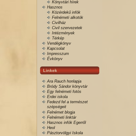
Könyvtári hírek
Hasznos
Közérdekű infók
Felnémeti alkotók
Civilház
Civil szervezetek
Intézmények
Térkép
Vendégkönyv
Kapcsolat
Impresszum
Évkönyv
Linkek
Ara Rauch honlapja
Bródy Sándor könyvtár
Egy felnémeti fotós
Erdei iskola
Fedezd fel a természet
szépségeit
Felnémet blogja
Felnémeti linktár
Hasznos infók Egerről
Heol
Pásztorvölgyi Iskola