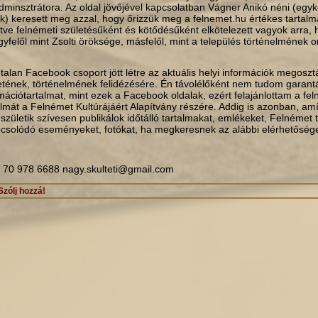
dminsztrátora. Az oldal jövőjével kapcsolatban Vágner Anikó néni (egyk
) keresett meg azzal, hogy őrizzük meg a felnemet.hu értékes tartalmá
letve felnémeti születésűként és kötődésűként elkötelezett vagyok arra, 
felől mint Zsolti öröksége, másfelől, mint a település történelmének o
alan Facebook csoport jött létre az aktuális helyi információk megosz
etének, történelmének felidézésére. Én távolélőként nem tudom garantá
ációtartalmat, mint ezek a Facebook oldalak, ezért felajánlottam a fe
lmát a Felnémet Kultúrájáért Alapítvány részére. Addig is azonban, amí
 születik szívesen publikálok időtálló tartalmakat, emlékeket, Felnémet 
pcsolódó eseményeket, fotókat, ha megkeresnek az alábbi elérhetőség
 70 978 6688 nagy.skulteti@gmail.com
Szólj hozzá!