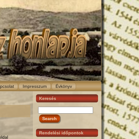
pcsolat
Impresszum
Évkönyv
Keresés
Rendelési időpontok
oldal