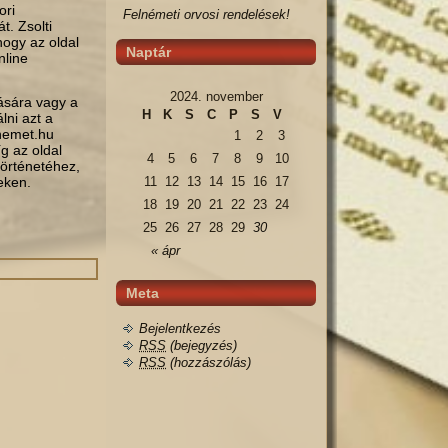
ori
Felnémeti orvosi rendelések!
t. Zsolti
hogy az oldal
Naptár
nline
2024. november
tására vagy a
H
K
S
C
P
S
V
lni azt a
lnemet.hu
1
2
3
g az oldal
4
5
6
7
8
9
10
történetéhez,
eken.
11
12
13
14
15
16
17
18
19
20
21
22
23
24
25
26
27
28
29
30
« ápr
Meta
Bejelentkezés
RSS
(bejegyzés)
RSS
(hozzászólás)