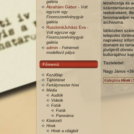
galéria
létrehozója és a
Ábrahám Gábor -
Volt
számtantanárunk
egyszer egy
testvéreként, il
Finomszerelvénygyár
fennmaradjon egy
galéria
archivuma.
RuszinnèJuhász Eva -
Időközben számt
Volt egyszer egy
település történ
Finomszerelvénygyár
naprakész inform
galéria
domaint és tarta
admin -
Felnémeti
jövőjéről döntés
modellező pálya
kultúrájához ka
Tisztelettel:
Főmenü
Nagy János +36
Kezdőlap
Tájtörténet
Kategória
Hírek
|
Fertálymester hírei
Média
Audiók
Videók
Fotók
Fotók
Panoráma
Kitekintő
Hírek
Hírek a világból