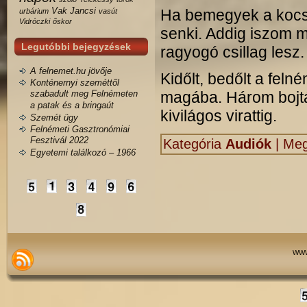
Vak Jancsi
Ha bemegyek a kocsm
urbárium
vasút
Vidróczki
őskor
senki. Addig iszom m
Legutóbbi bejegyzések
ragyogó csillag lesz.
A felnemet.hu jövője
Kidőlt, bedőlt a feln
Konténernyi szeméttől
szabadult meg Felnémeten
magába. Három bojtár 
a patak és a bringaút
kivilágos virattig.
Szemét ügy
Felnémeti Gasztronómiai
Fesztivál 2022
Kategória
Audiók
|
Meg
Egyetemi találkozó – 1966
www