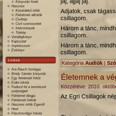
jaj, ajjaj jaj.
Könyvtári hírek
Hasznos
Adjatok, csak tágas
Közérdekű infók
Felnémeti alkotók
csillagom.
Civilház
Civil szervezetek
Három a tánc, mindha
Intézmények
Térkép
csillagom.
Vendégkönyv
Kapcsolat
Három a tánc, mindha
Impresszum
Évkönyv
csillagom.
Linkek
Kategória
Audiók
|
Szó
Ara Rauch honlapja
Bródy Sándor könyvtár
Életemnek a vé
Egy felnémeti fotós
Erdei iskola
Közzétéve:
2010. októbe
Fedezd fel a természet
szépségeit
Az Egri Csillagok nép
Felnémet blogja
Felnémeti linktár
Hasznos infók Egerről
Heol
Pásztorvölgyi Iskola