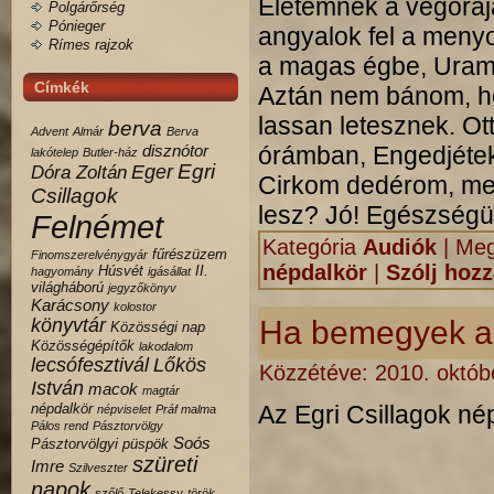
Életemnek a végóráj
Polgárőrség
Pónieger
angyalok fel a meny
Rímes rajzok
a magas égbe, Uram 
Címkék
Aztán nem bánom, ho
lassan letesznek. Ot
berva
Advent
Almár
Berva
disznótor
órámban, Engedjétek
lakótelep
Butler-ház
Egri
Eger
Dóra Zoltán
Cirkom dedérom, meg
Csillagok
lesz? Jó! Egészség
Felnémet
Kategória
Audiók
|
Meg
fűrészüzem
Finomszerelvénygyár
népdalkör
|
Szólj hozz
Húsvét
II.
hagyomány
igásállat
világháború
jegyzőkönyv
Karácsony
kolostor
könyvtár
Ha bemegyek a 
Közösségi nap
Közösségépítők
lakodalom
lecsófesztivál
Lőkös
Közzétéve:
2010. októb
István
macok
magtár
népdalkör
Az Egri Csillagok nép
népviselet
Práf malma
Pálos rend
Pásztorvölgy
Soós
Pásztorvölgyi
püspök
szüreti
Imre
Szilveszter
napok
szőlő
Telekessy
török