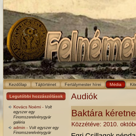
Kezdőlap
Tájtörténet
Fertálymester hírei
Média
Kit
Audiók
Legutóbbi hozzászólások
Kovács Noémi -
Volt
Baktára kéretn
egyszer egy
Finomszerelvénygyár
galéria
Közzétéve:
2010. októb
admin -
Volt egyszer egy
Finomszerelvénygyár
Egri Csillagok népdal