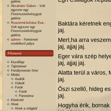
galéria
Ábrahám Gábor -
Volt
egyszer egy
Finomszerelvénygyár
galéria
Baktára kéretnek enge
RuszinnèJuhász Eva -
Volt egyszer egy
jaj.
Finomszerelvénygyár
galéria
Mert,ha arra veszem
admin -
Felnémeti
modellező pálya
jaj, ajjaj jaj.
Főmenü
Eger vára szép helye
jaj, ajjaj jaj.
Kezdőlap
Tájtörténet
Fertálymester hírei
Alatta terül a város, 
Média
jaj.
Audiók
Videók
Fotók
Őszi szellő, hideg eső
Fotók
jaj.
Panoráma
Kitekintő
Hogyha érik, bornak
Hírek
Hírek a világból