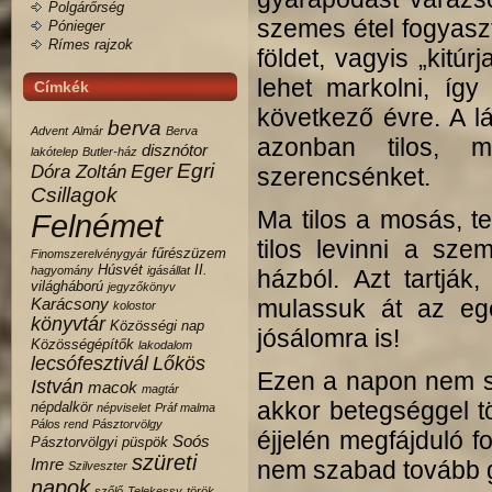
Polgárőrség
szemes étel fogyaszt
Pónieger
Rímes rajzok
földet, vagyis „kitúr
lehet markolni, így
Címkék
következő évre. A l
berva
Advent
Almár
Berva
azonban tilos, m
disznótor
lakótelep
Butler-ház
Egri
Eger
Dóra Zoltán
szerencsénket.
Csillagok
Ma tilos a mosás, te
Felnémet
tilos levinni a sze
fűrészüzem
Finomszerelvénygyár
Húsvét
II.
hagyomány
igásállat
házból. Azt tartják,
világháború
jegyzőkönyv
Karácsony
mulassuk át az eg
kolostor
könyvtár
Közösségi nap
jósálomra is!
Közösségépítők
lakodalom
lecsófesztivál
Lőkös
Ezen a napon nem sz
István
macok
magtár
akkor betegséggel tö
népdalkör
népviselet
Práf malma
Pálos rend
Pásztorvölgy
éjjelén megfájduló f
Soós
Pásztorvölgyi
püspök
szüreti
Imre
nem szabad tovább g
Szilveszter
napok
szőlő
Telekessy
török