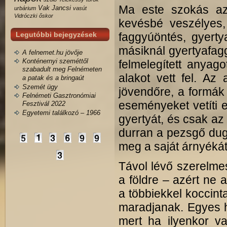
Ma este szokás az
Vak Jancsi
urbárium
vasút
Vidróczki
őskor
kevésbé veszélyes
Legutóbbi bejegyzések
faggyúöntés, gyerty
másiknál gyertyafagg
A felnemet.hu jövője
Konténernyi szeméttől
felmelegített anyag
szabadult meg Felnémeten
alakot vett fel. Az
a patak és a bringaút
Szemét ügy
jövendőre, a formák
Felnémeti Gasztronómiai
eseményeket vetíti el
Fesztivál 2022
Egyetemi találkozó – 1966
gyertyát, és csak az
durran a pezsgő dugó
meg a saját árnyékát
Távol lévő szerelmes
a földre – azért ne 
a többiekkel koccin
maradjanak. Egyes h
mert ha ilyenkor va