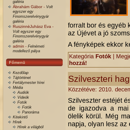
galéria
Ábrahám Gábor -
Volt
egyszer egy
Finomszerelvénygyár
galéria
forralt bor és egyéb 
RuszinnèJuhász Eva -
Volt egyszer egy
az Újévet a jó szoms
Finomszerelvénygyár
galéria
A fényképek ekkor k
admin -
Felnémeti
modellező pálya
Kategória
Fotók
|
Megje
hozzá!
Főmenü
Kezdőlap
Szilveszteri h
Tájtörténet
Fertálymester hírei
Média
Közzétéve:
2010. decem
Audiók
Videók
Szilveszter estéjét é
Fotók
de igazodva a mai
Fotók
Panoráma
ölelik körül. Még m
Kitekintő
Hírek
napja, olyan lesz az
Hírek a világból