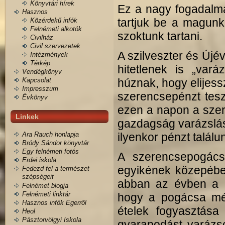
Könyvtári hírek
Ez a nagy fogadalma
Hasznos
tartjuk be a magunk
Közérdekű infók
Felnémeti alkotók
szoktunk tartani.
Civilház
Civil szervezetek
A szilveszter és Új
Intézmények
Térkép
hitetlenek is „var
Vendégkönyv
Kapcsolat
húznak, hogy elijess
Impresszum
szerencsepénzt tes
Évkönyv
ezen a napon a szer
Linkek
gazdagság varázslás
Ara Rauch honlapja
ilyenkor pénzt találu
Bródy Sándor könyvtár
Egy felnémeti fotós
A szerencsepogác
Erdei iskola
egyikének közepébe 
Fedezd fel a természet
szépségeit
abban az évben a 
Felnémet blogja
Felnémeti linktár
hogy a pogácsa mé
Hasznos infók Egerről
ételek fogyasztása
Heol
Pásztorvölgyi Iskola
gyarapodást varázso