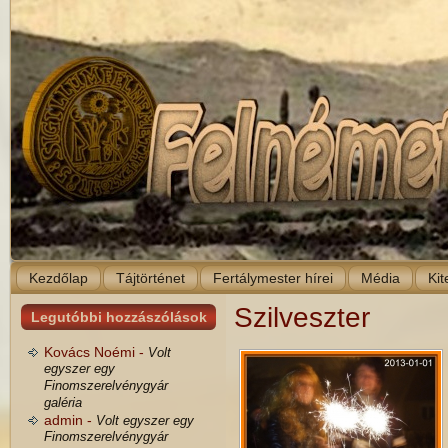
Kezdőlap
Tájtörténet
Fertálymester hírei
Média
Kit
Szilveszter
Legutóbbi hozzászólások
Kovács Noémi -
Volt
egyszer egy
Finomszerelvénygyár
galéria
admin -
Volt egyszer egy
Finomszerelvénygyár