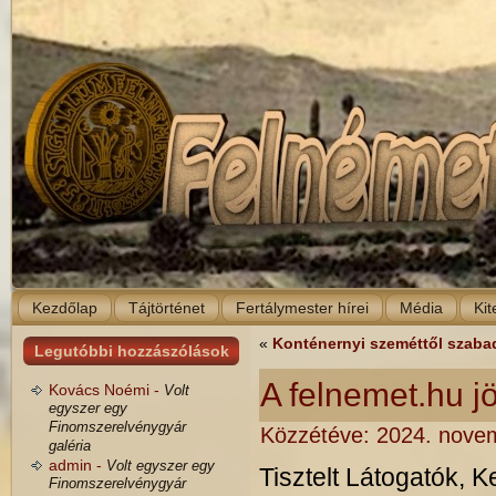
Kezdőlap
Tájtörténet
Fertálymester hírei
Média
Kit
«
Konténernyi szeméttől szabad
Legutóbbi hozzászólások
A felnemet.hu j
Kovács Noémi -
Volt
egyszer egy
Finomszerelvénygyár
Közzétéve:
2024. nove
galéria
admin -
Volt egyszer egy
Tisztelt Látogatók, 
Finomszerelvénygyár