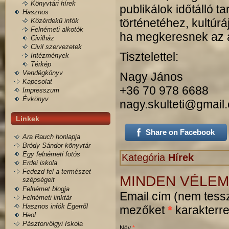
Könyvtári hírek
publikálok időtálló t
Hasznos
történetéhez, kultúr
Közérdekű infók
Felnémeti alkotók
ha megkeresnek az a
Civilház
Civil szervezetek
Tisztelettel:
Intézmények
Térkép
Vendégkönyv
Nagy János
Kapcsolat
+36 70 978 6688
Impresszum
Évkönyv
nagy.skulteti@gmail
Linkek
Share on Facebook
Ara Rauch honlapja
Bródy Sándor könyvtár
Egy felnémeti fotós
Kategória
Hírek
Erdei iskola
Fedezd fel a természet
MINDEN VÉLEM
szépségeit
Felnémet blogja
Email cím (nem tessz
Felnémeti linktár
Hasznos infók Egerről
mezőket
*
karakterrel
Heol
Pásztorvölgyi Iskola
Név
*