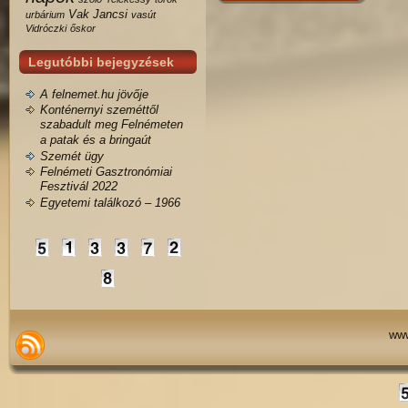
Vak Jancsi
urbárium
vasút
Vidróczki
őskor
Legutóbbi bejegyzések
A felnemet.hu jövője
Konténernyi szeméttől
szabadult meg Felnémeten
a patak és a bringaút
Szemét ügy
Felnémeti Gasztronómiai
Fesztivál 2022
Egyetemi találkozó – 1966
www