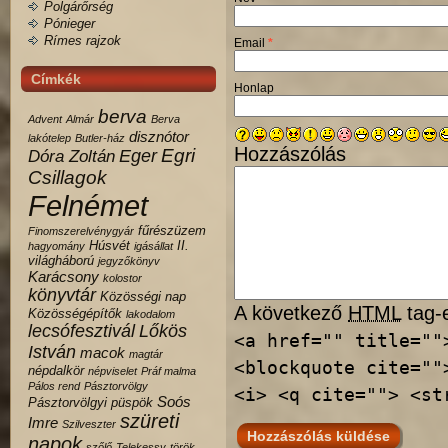
Polgárőrség
Pónieger
Rímes rajzok
Email
*
Címkék
Honlap
berva
Advent
Almár
Berva
disznótor
lakótelep
Butler-ház
Hozzászólás
Egri
Eger
Dóra Zoltán
Csillagok
Felnémet
fűrészüzem
Finomszerelvénygyár
Húsvét
II.
hagyomány
igásállat
világháború
jegyzőkönyv
Karácsony
kolostor
könyvtár
Közösségi nap
A következő
HTML
tag-e
Közösségépítők
lakodalom
lecsófesztivál
Lőkös
<a href="" title=""
István
macok
magtár
<blockquote cite=""
népdalkör
népviselet
Práf malma
Pálos rend
Pásztorvölgy
<i> <q cite=""> <st
Soós
Pásztorvölgyi
püspök
szüreti
Imre
Szilveszter
napok
szőlő
Telekessy
török