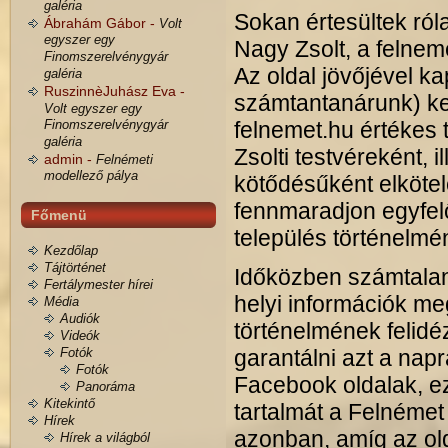
galéria
Sokan értesültek róla
Ábrahám Gábor -
Volt
egyszer egy
Nagy Zsolt, a felnem
Finomszerelvénygyár
Az oldal jövőjével k
galéria
RuszinnèJuhász Eva -
számtantanárunk) ke
Volt egyszer egy
Finomszerelvénygyár
felnemet.hu értékes t
galéria
Zsolti testvéreként, 
admin -
Felnémeti
modellező pálya
kötődésűként elkötel
fennmaradjon egyfelő
Főmenü
település történelmé
Kezdőlap
Tájtörténet
Időközben számtalan 
Fertálymester hírei
helyi információk me
Média
Audiók
történelmének felid
Videók
Fotók
garantálni azt a nap
Fotók
Facebook oldalak, ez
Panoráma
Kitekintő
tartalmát a Felnémet 
Hírek
azonban, amíg az old
Hírek a világból