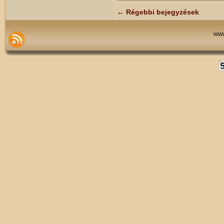
←
Régebbi bejegyzések
www