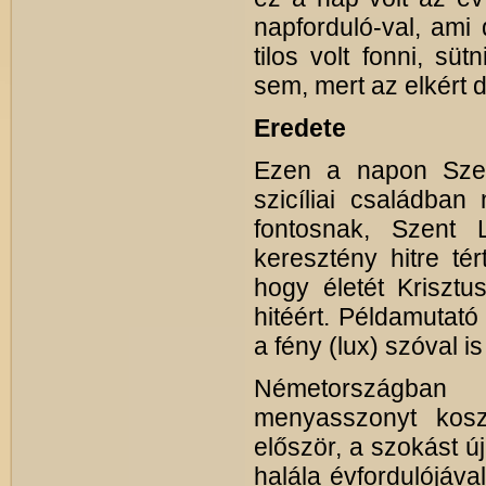
napforduló-val, am
tilos volt fonni, sü
sem, mert az elkért 
Eredete
Ezen a napon Szen
szicíliai családban
fontosnak, Szent
keresztény hitre tér
hogy életét Krisztu
hitéért. Példamutató
a fény (lux) szóval i
Németországban
menyasszonyt kosz
először, a szokást ú
halála évfordulójáv