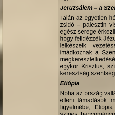
Jeruzsálem – a Sze
Talán az egyetlen h
zsidó – palesztin v
egész serege érkezik
hogy felidézzék Jézu
lelkészeik vezeté
imádkoznak a Szen
megkeresztelkedésé
egykor Krisztus, sz
keresztség szentsé
Etiópia
Noha az ország vall
elleni támadások m
figyelmébe, Etiópia
színes hagyományok