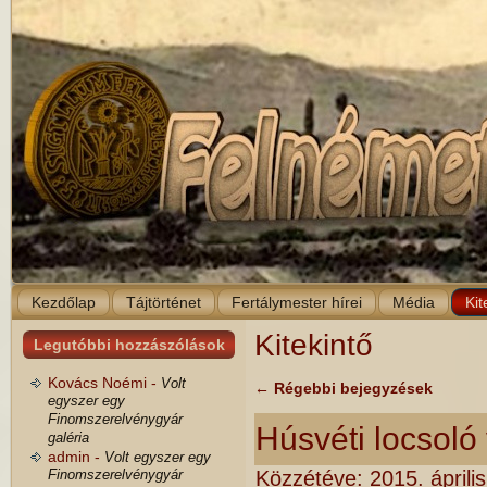
Kezdőlap
Tájtörténet
Fertálymester hírei
Média
Kit
Kitekintő
Legutóbbi hozzászólások
Kovács Noémi -
Volt
←
Régebbi bejegyzések
egyszer egy
Finomszerelvénygyár
Húsvéti locsoló
galéria
admin -
Volt egyszer egy
Finomszerelvénygyár
Közzétéve:
2015. áprili