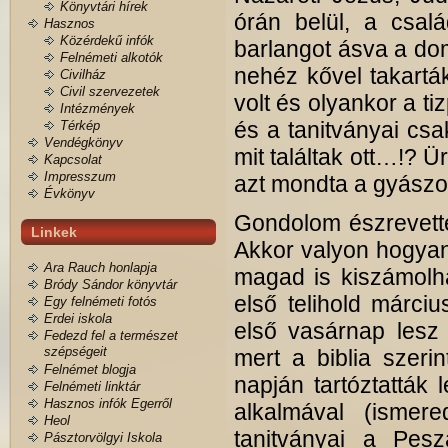
Könyvtári hírek
órán belül, a csalá
Hasznos
Közérdekű infók
barlangot ásva a do
Felnémeti alkotók
nehéz kővel takartá
Civilház
Civil szervezetek
volt és olyankor a ti
Intézmények
és a tanitványai cs
Térkép
Vendégkönyv
mit találtak ott…!? Ü
Kapcsolat
Impresszum
azt mondta a gyászol
Évkönyv
Gondolom észrevette
Linkek
Akkor valyon hogyan 
Ara Rauch honlapja
magad is kiszámolh
Bródy Sándor könyvtár
első telihold márci
Egy felnémeti fotós
Erdei iskola
első vasárnap lesz 
Fedezd fel a természet
szépségeit
mert a biblia szeri
Felnémet blogja
napján tartóztatták
Felnémeti linktár
Hasznos infók Egerről
alkalmával (ismer
Heol
tanitványai a Pes
Pásztorvölgyi Iskola