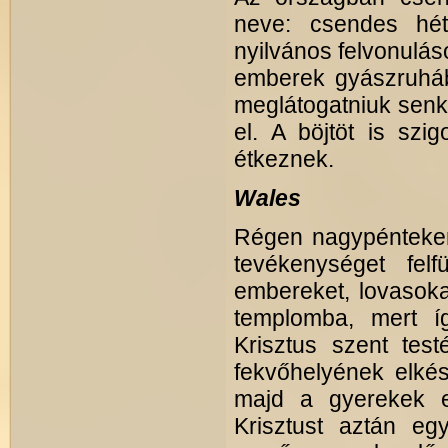
neve: csendes hét
nyilvános felvonulás
emberek gyászruhá
meglátogatniuk senki
el. A böjtöt is szi
étkeznek.
Wales
Régen nagypénteken 
tevékenységet felf
embereket, lovasoka
templomba, mert í
Krisztus szent tes
fekvőhelyének elkész
majd a gyerekek em
Krisztust aztán eg