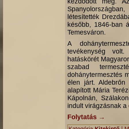
kezdődött meg. Az
Spanyolországban, 
létesítették Drezd
később, 1846-ban áll
Temesváron.
A dohánytermesz
tevékenység volt
hatáskörét Magyarorsz
szabad termeszt
dohánytermesztés m
élen járt. Aldebrő
alapított Mária Ter
Kápolnán, Szálako
indult virágzásnak 
Folytatás
→
Kategória
Kitekintő
|
M