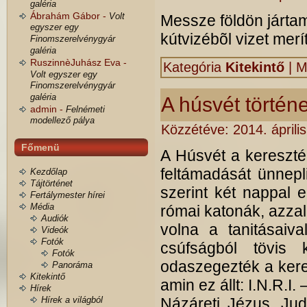
galéria
Ábrahám Gábor -
Volt
Messze földön járta
egyszer egy
kútvizébõl vizet merí
Finomszerelvénygyár
galéria
RuszinnèJuhász Eva -
Kategória
Kitekintő
|
M
Volt egyszer egy
Finomszerelvénygyár
galéria
A húsvét történ
admin -
Felnémeti
modellező pálya
Közzétéve:
2014. áprili
Főmenü
A Húsvét a kereszté
feltámadását ünnepl
Kezdőlap
Tájtörténet
szerint két nappal e
Fertálymester hírei
Média
római katonák, azzal 
Audiók
volna a tanitásaiva
Videók
Fotók
csúfságból tövis 
Fotók
odaszegezték a keres
Panoráma
Kitekintő
amin ez állt: I.N.R.I
Hírek
Hírek a világból
Názáreti Jézus, Jud