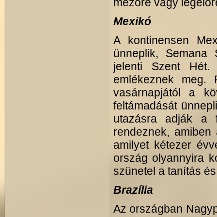
mezőre vagy legelőr
Mexikó
A kontinensen Mex
ünneplik, Semana 
jelenti Szent Hét.
emlékeznek meg. P
vasárnapjától a kö
feltámadását ünnep
utazásra adják a f
rendeznek, amiben a
amilyet kétezer évve
ország olyannyira k
szünetel a tanítás é
Brazília
Az országban Nagypé