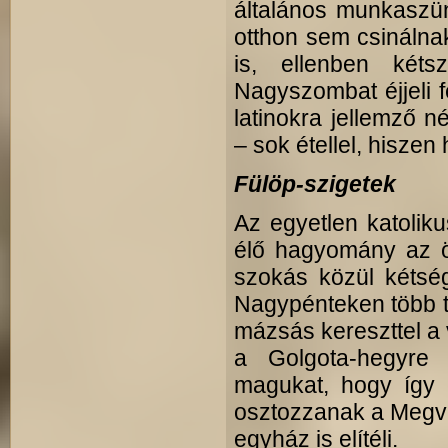
általános munkaszü
otthon sem csinálnak
is, ellenben két
Nagyszombat éjjeli 
latinokra jellemző 
– sok étellel, hisze
Fülöp-szigetek
Az egyetlen katolik
élő hagyomány az ö
szokás közül kétsé
Nagypénteken több tu
mázsás kereszttel a 
a Golgota-hegyre é
magukat, hogy így 
osztozzanak a Megvá
egyház is elítéli.