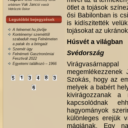
Vak Jancsi
urbárium
vasút
ötlet a tojások színe
Vidróczki
őskor
ősi Babilonban is c
Legutóbbi bejegyzések
is kidíszitették vel
tojásokat az ukránok
A felnemet.hu jövője
Konténernyi szeméttől
szabadult meg Felnémeten
Húsvét a világban
a patak és a bringaút
Szemét ügy
Svédország
Felnémeti Gasztronómiai
Fesztivál 2022
Virágvasárnap
Egyetemi találkozó – 1966
megemlékezzenek J
Szokás, hogy az em
melyek a babért hely
kivirágozzanak a
kapcsolódnak e
hagyományok szerin
különleges erejük 
mágiának. Egy na