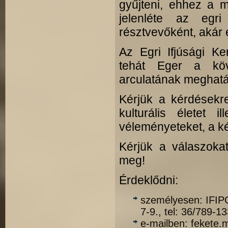
gyűjteni, ehhez a 
jelenléte az egri
résztvevőként, akár 
Az Egri Ifjúsági Ke
tehát Eger a köve
arculatának meghat
Kérjük a kérdésekre
kulturális életet i
véleményeteket, a ké
Kérjük a válaszoka
meg!
Érdeklődni:
személyesen: IFIPO
7-9., tel: 36/789-13
e-mailben: fekete.