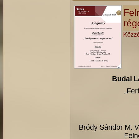
Fel
rég
Közzé
Budai L
„Fer
Bródy Sándor M. V.
Feln