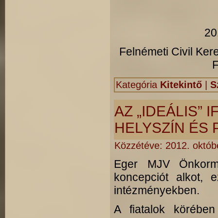
20
Felnémeti Ci
F
Kategória
Kitekintő
|
S
AZ „IDEÁLIS” 
HELYSZÍN ÉS
Közzétéve:
2012. októb
Eger MJV Önkormán
koncepciót alkot, 
intézményekben.
A fiatalok körében