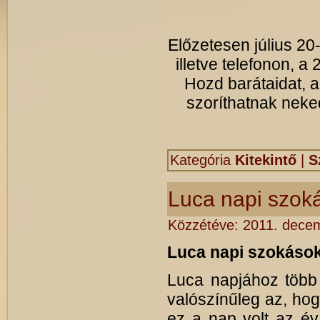
Előzetesen július 20
illetve telefonon, 
Hozd barátaidat, 
szoríthatnak neke
Kategória
Kitekintő
|
S
Luca napi szok
Közzétéve:
2011. dece
Luca napi szokáso
Luca napjához több
valószínűleg az, hog
ez a nap volt az év 