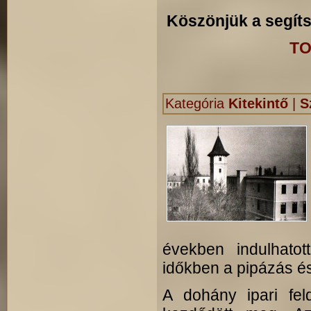
Köszönjük a segít
TO
Kategória
Kitekintő
|
S
években indulhato
időkben a pipázás és
A dohány ipari fe