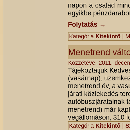
napon a család mind
egyikbe pénzdarabot 
Folytatás
→
Kategória
Kitekintő
|
M
Menetrend vált
Közzétéve:
2011. decem
Tájékoztatjuk Kedve
(vasárnap), üzemkez
menetrend év, a vasút
járati közlekedés te
autóbuszjáratainak t
menetrend) már kap
végállomáson, 310 fo
Kategória
Kitekintő
|
S