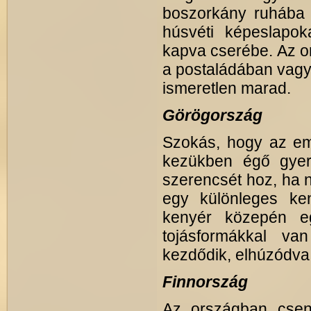
boszorkány ruhába 
húsvéti képeslapo
kapva cserébe. Az o
a postaládában vagy a
ismeretlen marad.
Görögország
Szokás, hogy az em
kezükben égő gyert
szerencsét hoz, ha 
egy különleges ken
kenyér közepén e
tojásformákkal va
kezdődik, elhúzódva 
Finnország
Az országban csen