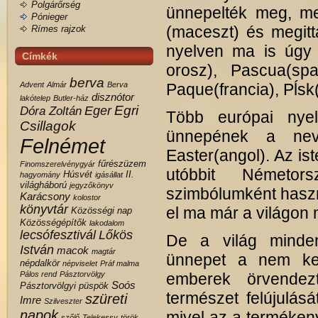
Polgárőrség
ünnepelték meg, meg
Pónieger
(maceszt) és megitt
Rímes rajzok
nyelven ma is úgy 
Címkék
orosz), Pascua(spa
berva
Advent
Almár
Berva
Paque(francia), Pĺsk
disznótor
lakótelep
Butler-ház
Egri
Eger
Dóra Zoltán
Több európai nyel
Csillagok
ünnepének a neve
Felnémet
Easter(angol). Az ist
fűrészüzem
Finomszerelvénygyár
utóbbit Németor
Húsvét
II.
hagyomány
igásállat
világháború
jegyzőkönyv
szimbólumként haszn
Karácsony
kolostor
könyvtár
el ma már a világon 
Közösségi nap
Közösségépítők
lakodalom
lecsófesztivál
Lőkös
De a világ minden
István
macok
magtár
ünnepet a nem ker
népdalkör
népviselet
Práf malma
Pálos rend
Pásztorvölgy
emberek örvendez
Soós
Pásztorvölgyi
püspök
természet felújulásá
szüreti
Imre
Szilveszter
napok
mivel az a termékeny
szőlő
Telekessy
török