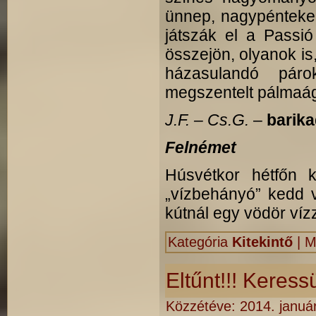
ünnep, nagypénteke
játszák el a Passió
összejön, olyanok is
házasulandó pár
megszentelt pálmaág 
J.F. – Cs.G.
–
barika
Felnémet
Húsvétkor hétfőn k
„vízbehányó” kedd v
kútnál egy vödör vízz
Kategória
Kitekintő
|
M
Eltűnt!!! Keressü
Közzétéve:
2014. január