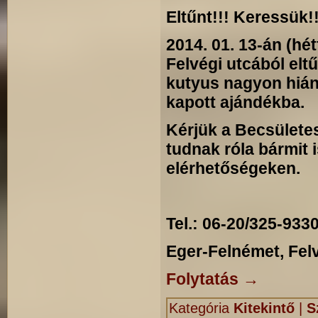
Eltűnt!!! Keressük!!
2014. 01. 13-án (hé
Felvégi utcából elt
kutyus nagyon hián
kapott ajándékba.
Kérjük a Becsületes
tudnak róla bármit 
elérhetőségeken.
Tel.: 06-20/325-933
Eger-Felnémet, Felv
Folytatás
→
Kategória
Kitekintő
|
S