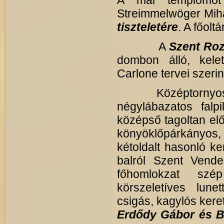
A mai templomot
Streimmelwöger Mihál
tiszteletére
. A főolt
A
Szent Roz
dombon álló, kelet
Carlone tervei szerint
Középtornyos hom
négylábazatos falpi
középső tagoltan előr
könyöklőpárkányos, 
kétoldalt hasonló ke
balról Szent Vende
főhomlokzat szé
körszeletíves lune
csigás, kagylós kere
Erdődy Gábor és B