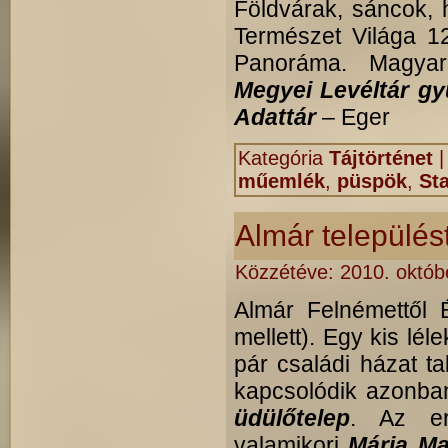
Földvárak, sáncok,
Természet Világa 1
Panoráma. Magya
Megyei Levéltár gy
Adattár
– Eger
Kategória
Tájtörténet
műemlék
,
püspök
,
St
Almár települést
Közzétéve:
2010. októb
Almár Felnémettől 
mellett). Egy kis lé
pár családi házat ta
kapcsolódik azonba
üdülőtelep
. Az ere
valamikori
Mária Ma