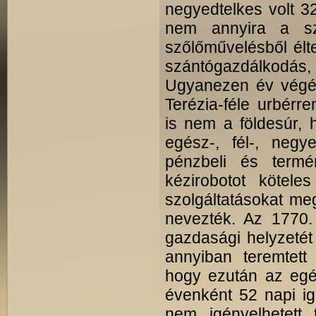
negyedtelkes volt 3
nem annyira a sz
szőlőművelésből élt
szántógazdálkodás
Ugyanezen év végén
Terézia-féle urbérr
is nem a földesúr,
egész-, fél-, neg
pénzbeli és termé
kézirobotot kötele
szolgáltatásokat me
nevezték. Az 1770.
gazdasági helyzetét
annyiban teremtett 
hogy ezután az egé
évenként 52 napi ig
nem igényelhetett