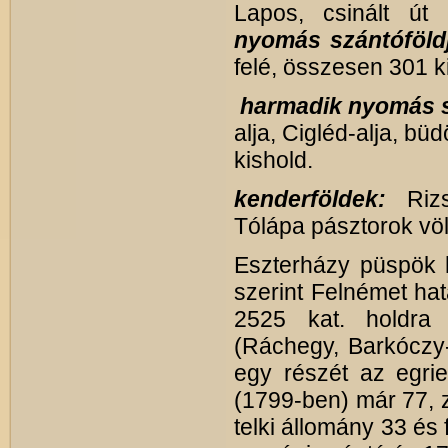
Lapos, csinált út 
nyomás szántóföld
felé, összesen 301 k
harmadik nyomás s
alja, Cigléd-alja, bü
kishold.
kenderföldek:
Riz
Tólápa pásztorok völ
Eszterházy püspök ha
szerint Felnémet hat
2525 kat. holdra 
(Ráchegy, Barkóczy-
egy részét az egri
(1799-ben) már 77, 
telki állomány 33 és