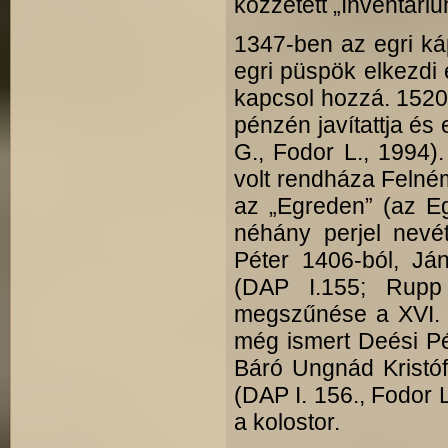
közzétett „Inventariu
1347-ben az egri káp
egri püspök elkezdi 
kapcsol hozzá. 1520
pénzén javítattja és 
G., Fodor L., 1994).
volt rendháza Felném
az „Egreden” (az Eg
néhány perjel nevét
Péter 1406-ból, Ján
(DAP I.155; Rupp 
megszűnése a XVI. 
még ismert Deési Pé
Báró Ungnád Kristóf
(DAP I. 156., Fodor L
a kolostor.