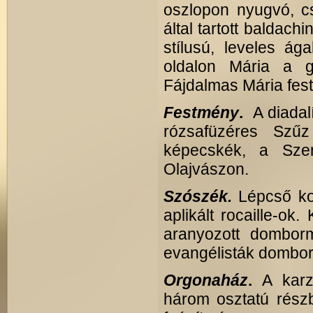
oszlopon nyugvó, cs
által tartott baldachi
stílusú, leveles ág
oldalon Mária a 
Fájdalmas Mária fes
Festmény
.
A diadalí
rózsafüzéres Szűz
képecskék, a Szento
Olajvászon.
Szószék.
Lépcső kor
aplikált rocaille-ok
aranyozott dombor
evangélisták dombo
Orgonaház
.
A karza
három osztatú részbe