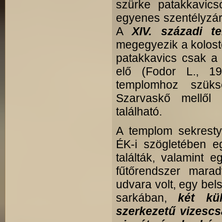
szürke patakkavics
egyenes szentélyzár
A
XIV. századi t
megegyezik a kolosto
patakkavics csak a 
elő (Fodor L., 19
templomhoz szüks
Szarvaskő mellől
található.
A templom sekresty
ÉK-i szögletében e
találták, valamint 
fűtőrendszer marad
udvara volt, egy bel
sarkában,
két kü
szerkezetű vizesc