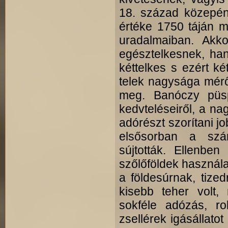
18. század közepén
értéke 1750 táján m
uradalmaiban. Akk
egésztelkesnek, ha
kéttelkes s ezért ké
telek nagysága mérő
meg. Banóczy püspö
kedvteléseiről, a nag
adórészt szorítani jo
elsősorban a szán
sújtották. Ellenben
szőlőföldek használa
a földesúrnak, tiz
kisebb teher volt, 
sokféle adózás, ro
zsellérek igásállatot