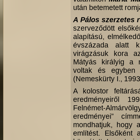
után betemetett romja
A Pálos szerzetes 
szerveződött elsőké
alapítású, elmélked
évszázada alatt 
virágzásuk kora az
Mátyás királyig a m
voltak és egyben 
(Nemeskürty I., 1993
A kolostor feltárá
eredményeiről 19
Felnémet-Almárvölg
eredményei” címm
mondhatjuk, hogy a 
említést. Elsőként 