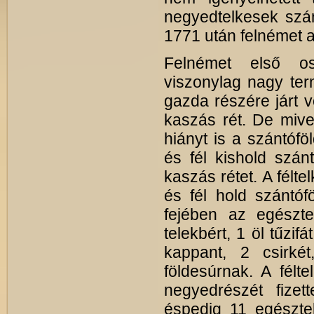
negyedtelkesek szánt
1771 után felnémet a
Felnémet első osz
viszonylag nagy ter
gazda részére járt v
kaszás rét. De mivel
hiányt is a szántófö
és fél kishold szán
kaszás rétet. A félt
és fél hold szántófö
fejében az egészte
telekbért, 1 öl tűzifá
kappant, 2 csirkét, 
földesúrnak. A félt
negyedrészét fize
éspedig 11 egésztel