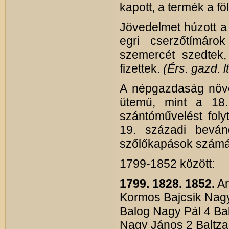
kapott, a termék a f
Jövedelmet húzott a
egri cserzőtímáro
szemercét szedtek,
fizettek.
(Érs. gazd. lt
A népgazdaság növ
ütemű, mint a 18
szántóművelést foly
19. századi bevánd
szőlőkapások számá
1799-1852 között:
1799.
1828.
1852.
An
Kormos Bajcsik Nagy
Balog Nagy Pál 4 Ba
Nagy János 2 Baltza