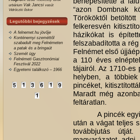
benépesítette a falu
Vak Jancsi
urbárium
vasút
“azon Dombnak körü
Vidróczki
őskor
Törököktől betöltöt
Legutóbbi bejegyzések
felkeresvén kitiszt
A felnemet.hu jövője
házikókat is építe
Konténernyi szeméttől
felszabadította a rég
szabadult meg Felnémeten
a patak és a bringaút
Felnémet első újjáép
Szemét ügy
a 110 éves elnépte
Felnémeti Gasztronómiai
Fesztivál 2022
tájairól. Az 1710-es
Egyetemi találkozó – 1966
helyben, a többiek
pincéket, kitisztítot
Maradt még azonba
feltáratlan.
A pincék egyik jel
után a vágat teljes s
továbbjutás útjá
magyarázatot adni