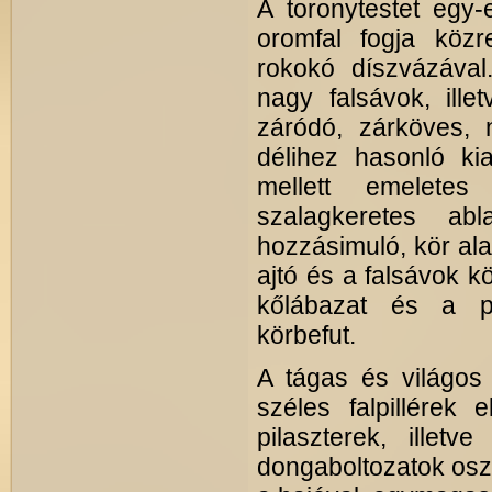
A toronytestet egy-
oromfal fogja közr
rokokó díszvázával
nagy falsávok, ille
záródó, zárköves, 
délihez hasonló ki
mellett emeletes 
szalagkeretes ab
hozzásimuló, kör ala
ajtó és a falsávok k
kőlábazat és a p
körbefut.
A tágas és világos 
széles falpillérek e
pilaszterek, illet
dongaboltozatok oszt