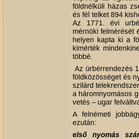
földnélküli házas zs
és fél telket 894 kish
Az 1771. évi urbér
mérnöki felmérését 
helyen kapta ki a f
kimérték mindenkinek
többé.
Az úrbérrendezés 17
földközösséget és ny
szilárd telekrendsze
a háromnyomásos gaz
vetés – ugar felváltva
A felnémeti jobbág
ezután:
első nyomás szánt