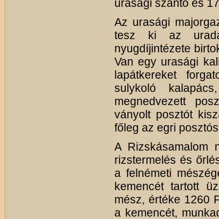
urasági szántó és 17
Az urasági majorgaz
tesz ki az urad
nyugdíjintézete birt
Van egy urasági kall
lapátkereket forga
sulykoló kalapác
megnedvezett posztó
ványolt posztót kisz
főleg az egri posztó
A Rizskásamalom n
rizstermelés és őrlé
a felnémeti mészége
kemencét tartott 
mész, értéke 1260 Ft
a kemencét, munkad