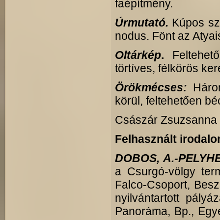
faépítmény.
Úrmutató.
Kúpos sz
nodus. Fönt az Atya
Oltárkép
.
Feltehető
törtíves, félkörös ke
Örökmécses:
Háro
körül, feltehetően b
Császár Zsuzsanna 
Felhasznált irodalo
DOBOS, A.-PELYHE,
a Csurgó-völgy term
Falco-Csoport, Bes
nyilvántartott pályá
Panoráma, Bp., Egy