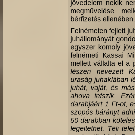
jövedelem nekik nem 
megművelése mell
bérfizetés ellenében.
Felnémeten fejlett j
juhállományát gond
egyszer komoly jöve
felnémeti Kassai Mi
mellett vál­lalta el
lészen nevezett K
uraság juhaklában lé
juhát, vaját, és más
ahova tetszik. Ezér
darabjáért 1 Ft-ot,
szopós bárányt adni.
50 darabban köteles
legeltethet. Téli te