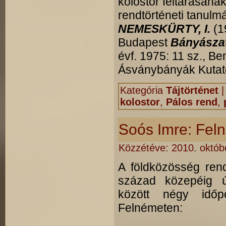
kolostor feltárásának
rendtörténeti tanulm
NEMESKÜRTY, I.
(1
Budapest
Bányászat
évf. 1975: 11 sz., B
Ásványbányák Kutató
Kategória
Tájtörténet
kolostor
,
Pálos rend
,
Soós Imre: Feln
Közzétéve:
2010. októbe
A földközösség ren
század közepéig ú
között négy időp
Felnémeten: