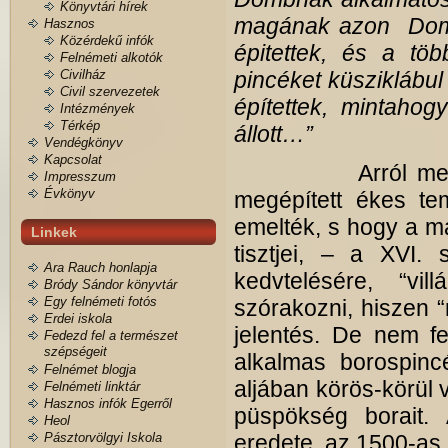
Könyvtári hírek
magának azon Domb
Hasznos
Közérdekű infók
épitettek, és a tö
Felnémeti alkotók
Civilház
pincéket küsziklábul
Civil szervezetek
építettek, mintaho
Intézmények
Térkép
állott…”
Vendégkönyv
Kapcsolat
Arról mesélnek 
Impresszum
Évkönyv
megépített ékes t
emelték, s hogy a 
Linkek
tisztjei, – a XVI
Ara Rauch honlapja
kedvtelésére, “villá
Bródy Sándor könyvtár
Egy felnémeti fotós
szórakozni, hiszen “
Erdei iskola
jelentés. De nem fe
Fedezd fel a természet
szépségeit
alkalmas borospin
Felnémet blogja
aljában körös-körül v
Felnémeti linktár
Hasznos infók Egerről
püspökség borait. 
Heol
Pásztorvölgyi Iskola
eredete, az 1500-as 