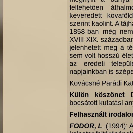
feltehetően áthalmo
keveredett kovafö
szerint kaolint. A tá
1858-ban még nem l
XVIII-XIX. században
jelenhetett meg a t
sem volt hosszú éle
az eredeti telepü
napjainkban is szépe
Kovácsné Parádi Ka
Külön köszönet
Dr
bocsátott kutatási a
Felhasznált irodalo
FODOR, L
. (1994):