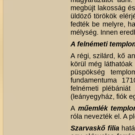
megbújt lakosság és
üldöző törökök elérj
fedték be melyre, ha
mélység. Innen ered
A felnémeti templom
A régi, szilárd, kő 
körül még láthatóak 
püspökség templom
fundamentuma 1710
felnémeti plébániát 
(leányegyház, fiók e
A
műemlék templo
róla nevezték el. A 
Szarvaskő filia
hatá