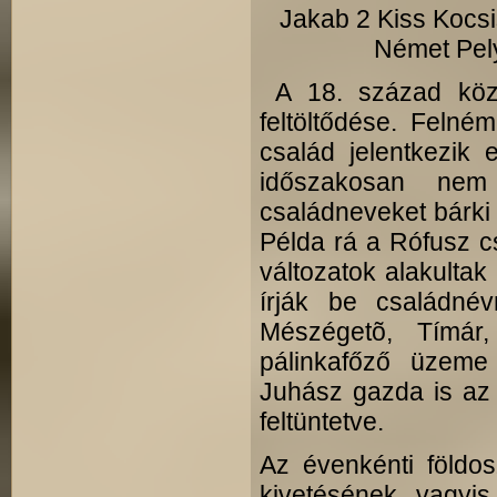
Jakab 2 Kiss Kocs
Német Pel
A 18. század köze
feltöltődése. Felné
család jelentkezik
időszakosan nem
családneveket bárki 
Példa rá a Rófusz cs
változatok alakultak
írják be családnév
Mészégetõ, Tímár
pálinkafőző üzeme
Juhász gazda is az 
feltüntetve.
Az évenkénti földos
kive­tésének, vagy