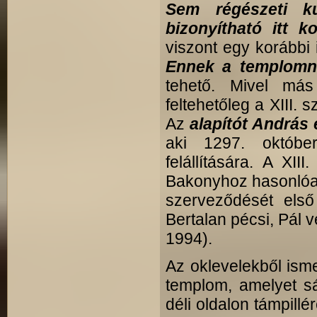
Sem régészeti k
bizonyítható itt k
viszont egy korábbi 
Ennek a templomna
tehető. Mivel más 
feltehetőleg a XIII. 
Az
alapítót András
aki 1297. októbe
felállítására. A XI
Bakonyhoz hasonlóan
szerveződését első
Bertalan pécsi, Pál 
1994).
Az oklevelekből ism
templom, amelyet sá
déli oldalon támpill