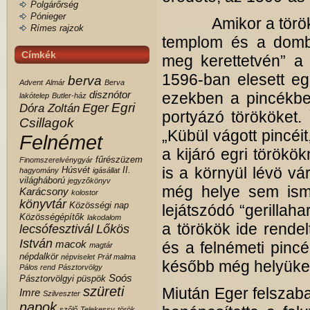
Polgárőrség
Pónieger
Amikor a törökök el
Rímes rajzok
templom és a domb
Címkék
meg kerettetvén” a 
1596-ban elesett eg
berva
Advent
Almár
Berva
disznótor
ezekben a pincékbe
lakótelep
Butler-ház
Egri
Eger
Dóra Zoltán
portyázó törököket.
Csillagok
„Kübül vágott pincéit
Felnémet
a kijáró egri törökö
fűrészüzem
Finomszerelvénygyár
is a környül lévö v
Húsvét
II.
hagyomány
igásállat
világháború
jegyzőkönyv
még helye sem isme
Karácsony
kolostor
könyvtár
Közösségi nap
lejátszódó “gerillah
Közösségépítők
lakodalom
a törökök ide rend
lecsófesztivál
Lőkös
István
macok
és a felnémeti pinc
magtár
népdalkör
népviselet
Práf malma
később még helyüket 
Pálos rend
Pásztorvölgy
Soós
Pásztorvölgyi
püspök
szüreti
Miután Eger felszaba
Imre
Szilveszter
napok
szőlő
Telekessy
török