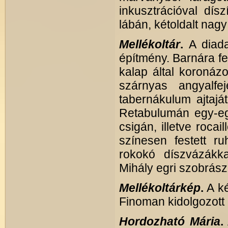
inkusztrációval dísz
lábán, kétoldalt nagy
Mellékoltár
.
A diada
építmény. Barnára fe
kalap által koronáz
szárnyas angyalfe
tabernákulum ajtajá
Retabulumán egy-egy
csigán, illetve roca
színesen festett ru
rokokó díszvázákka
Mihály egri szobrás
Mellékoltárkép
.
A ké
Finoman kidolgozott 
Hordozható Mária
.