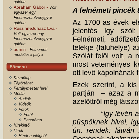
galéria
Ábrahám Gábor -
Volt
A felnémeti pincék t
egyszer egy
Finomszerelvénygyár
Az 1700-as évek ele
galéria
RuszinnèJuhász Eva -
jelentés így szól
Volt egyszer egy
Felnémeti, adófize
Finomszerelvénygyár
galéria
telekje (faluhelye)
admin -
Felnémeti
Szólát felöl volt, a
modellező pálya
most veteményes ke
Főmenü
ott levő kápolnának 
Kezdőlap
Tájtörténet
Ezek szerint, a kis
Fertálymester hírei
partján – azaz a ma
Média
Audiók
azelőttről még látszo
Videók
Fotók
“Igy lévén a
Fotók
Panoráma
püspöknek hivei, ig
Kitekintő
ún. rendek: látvá
Hírek
Hírek a világból
Dombnak alkalmatos