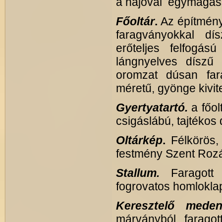
a hajóval egymagass
Főoltár
.
Az építmény
faragványokkal dís
erőteljes felfogás
lángnyelves díszű 
oromzat dúsan fara
méretű, gyönge kivit
Gyertyatartó.
a főo
csigáslábú, tajtékos 
Oltárkép
.
Félkörös, 
festmény Szent Rozál
Stallum.
Faragott t
fogrovatos homloklapp
Keresztelő meden
márványból faragot