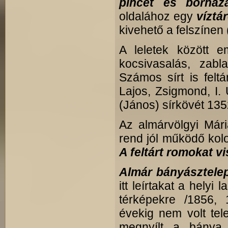
pincét és borház
oldalához egy
víztá
kivehető a felszínen 
A leletek között em
kocsivasalás, zabl
Számos sírt is feltá
Lajos, Zsigmond, I. 
(János) sírkövét 135
Az almárvölgyi Mári
rend jól működő kolos
A feltárt romokat v
Almár bányásztelep
itt leírtakat a helyi
térképekre /1856,
évekig nem volt tel
megnyílt a bánya 