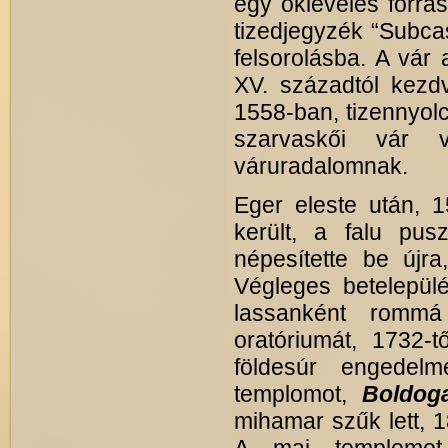
egy okleveles forrás
tizedjegyzék “Subcas
felsorolásba. A vár 
XV. századtól kezd
1558-ban, tizennyolc
szarvaskői vár 
váruradalomnak.
Eger eleste után, 1
került, a falu pus
népesítette be újr
Végleges betelepül
lassanként rommá 
oratóriumát, 1732-t
földesúr engedelm
templomot,
Boldog
mihamar szűk lett, 1