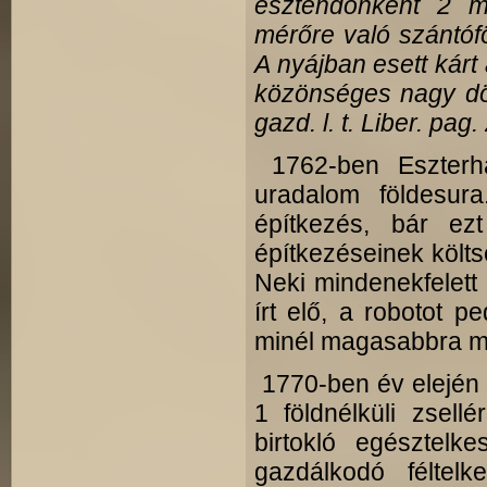
esztendőnként 2 m
mérőre való szántófö
A nyájban esett kárt
közönséges nagy dög
gazd. l. t. Liber. pag.
1762-ben Eszterh
uradalom földesur
építkezés, bár ez
építkezéseinek költs
Neki mindenekfelett 
írt elő, a robotot p
minél magasabbra mé
1770-ben év elején t
1 földnélküli zsell
birtokló egésztelk
gazdálkodó féltel