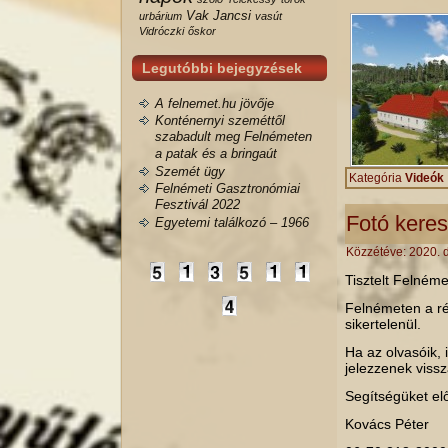
Vak Jancsi
urbárium
vasút
Vidróczki
őskor
Legutóbbi bejegyzések
A felnemet.hu jövője
Konténernyi szeméttől
szabadult meg Felnémeten
a patak és a bringaút
Szemét ügy
Kategória
Videók
Felnémeti Gasztronómiai
Fesztivál 2022
Fotó kere
Egyetemi találkozó – 1966
Közzétéve:
2020. 
Tisztelt Felnéme
Felnémeten a rég
sikertelenül.
Ha az olvasóik, 
jelezzenek viss
Segítségüket el
Kovács Péter