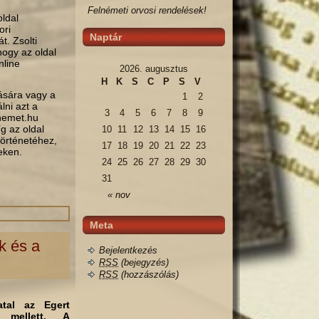
Felnémeti orvosi rendelések!
oldal
ori
Naptár
t. Zsolti
hogy az oldal
nline
2026. augusztus
H
K
S
C
P
S
V
tására vagy a
1
2
lni azt a
3
4
5
6
7
8
9
lnemet.hu
g az oldal
10
11
12
13
14
15
16
történetéhez,
17
18
19
20
21
22
23
eken.
24
25
26
27
28
29
30
31
« nov
Meta
k és a
Bejelentkezés
RSS
(bejegyzés)
RSS
(hozzászólás)
atal az Egert
 mellett. A