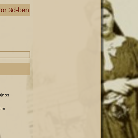
tor 3d-ben
ajnos
rem