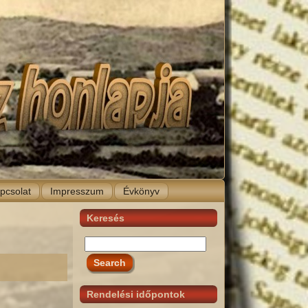
pcsolat
Impresszum
Évkönyv
Keresés
Rendelési időpontok