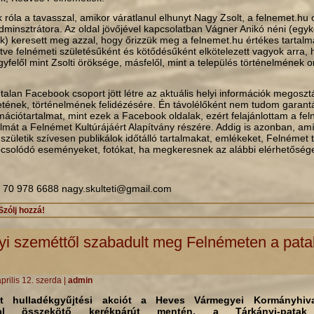
 róla a tavasszal, amikor váratlanul elhunyt Nagy Zsolt, a felnemet.hu 
dminsztrátora. Az oldal jövőjével kapcsolatban Vágner Anikó néni (egyk
) keresett meg azzal, hogy őrizzük meg a felnemet.hu értékes tartalmá
letve felnémeti születésűként és kötődésűként elkötelezett vagyok arra, 
felől mint Zsolti öröksége, másfelől, mint a település történelmének o
alan Facebook csoport jött létre az aktuális helyi információk megosz
etének, történelmének felidézésére. Én távolélőként nem tudom garantá
ációtartalmat, mint ezek a Facebook oldalak, ezért felajánlottam a fe
lmát a Felnémet Kultúrájáért Alapítvány részére. Addig is azonban, amí
 születik szívesen publikálok időtálló tartalmakat, emlékeket, Felnémet 
pcsolódó eseményeket, fotókat, ha megkeresnek az alábbi elérhetőség
 70 978 6688 nagy.skulteti@gmail.com
Szólj hozzá!
yi szeméttől szabadult meg Felnémeten a pata
prilis 12. szerda
|
admin
tt hulladékgyűjtési akciót a Heves Vármegyei Kormányhiv
nyal összekötő kerékpárút mentén, a Tárkányi-patak