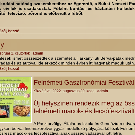
kodási hatóság szakembereihez az Egererdő, a Bükki Nemzeti Pa
 civilek is csatlakoztak. Főként bontási és háztartási hulladék
tő, televízió, bőrönd is előkerült a fűből.
Szólj hozzá!
gy
ebruár 2. csütörtök
|
admin
tesek ismét összeszedték a szemetet a Tárkányi úti Berva-patak medr
áradás és az autóval ide érkezők minden évben itt hagynak maguk után
Szólj hozzá!
Felnémeti Gasztronómiai Fesztivá
Közzétéve:
2022. augusztus 30. kedd
|
admin
Új helyszínen rendezik meg az ös
felnémeti macok- és lecsófesztivált
A Pásztorvölgyi Általános Iskola és Gimnázium udvará
egykori bervai finomszerelvénygyár modellező pályájára költözik Felné
rosrész macok- és lecsófesztiváljának összeolvadásával jött létre.