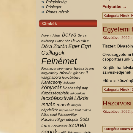
Polgárőrség
Folytatás
→
Pónieger
Rímes rajzok
Kategória
Hírek
,
N
Címkék
Egyetemi t
berva
Advent
Almár
Berva
Közzétéve:
2022. 
disznótor
lakótelep
Butler-ház
Egri
Eger
Dóra Zoltán
Tisztelt Olvasóin
Csillagok
Orvosegyetemi t
Felnémet
csoporttársunk vo
Kérjük, ha felvi
fűrészüzem
Finomszerelvénygyár
szíveskedjenek a
Húsvét
II.
hagyomány
igásállat
világháború
jegyzőkönyv
Előre is köszön
Karácsony
kolostor
könyvtár
Közösségi nap
Kategória
Hírek
|
Közösségépítők
lakodalom
lecsófesztivál
Lőkös
Házorvosi 
István
macok
magtár
népdalkör
népviselet
Práf malma
Közzétéve:
2022. j
Pálos rend
Pásztorvölgy
Soós
Pásztorvölgyi
püspök
szüreti
Imre
Szilveszter
Kategória
Nincs k
napok
szőlő
Telekessy
török