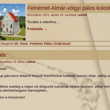
Felnémet-Almár-völgyi pálos kolos
Közzétéve:
2021. április 24. szombat
|
admin
Tovább a videóhoz…
Folytatás
→
|
Megjelölt
3D
,
Almár
,
Felnémet
,
Pálos
|
Szólj hozzá!
sés
december 29. kedd
|
admin
tiek!
i gázcsere telepről készült fotót/fotókat keresek hosszú ideje, eddig s
illetve esetleg a régen ott dolgozók tudnának benne segíteni, akkor ké
za elérhetőségeim bármelyikén,
őre is köszönöm!