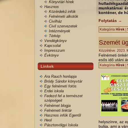
Könyvtári hírek
hulladékgazdál
Hasznos
munkatársai és
Közérdekű infók
konténer, de hű
Felnémeti alkotók
Folytatás
→
Civilház
Civil szervezetek
Kategória
Hírek
|
Intézmények
Térkép
Vendégkönyv
Szemét ü
Kapcsolat
Impresszum
Közzétéve:
2023. f
Felnémeti önkén
Évkönyv
esős idő utáni 
Kategória
Hírek
|
Linkek
Ara Rauch honlapja
Bródy Sándor könyvtár
Egy felnémeti fotós
Erdei iskola
Fedezd fel a természet
szépségeit
Felnémet blogja
Felnémeti linktár
Hasznos infók Egerről
Heol
helyszínre, az 
Pásztorvölgyi Iskola
bulija, ami a vá