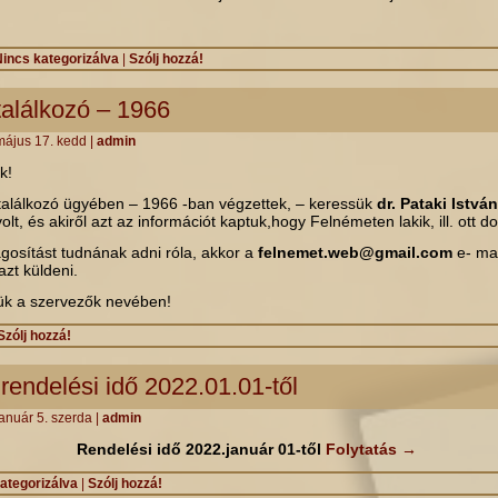
incs kategorizálva
|
Szólj hozzá!
alálkozó – 1966
május 17. kedd
|
admin
k!
alálkozó ügyében – 1966 -ban végzettek, – keressük
dr. Pataki István
lt, és akiről azt az információt kaptuk,hogy Felnémeten lakik, ill. ott do
lágosítást tudnának adni róla, akkor a
felnemet.web@gmail.com
e- mai
zt küldeni.
jük a szervezők nevében!
Szólj hozzá!
rendelési idő 2022.01.01-től
anuár 5. szerda
|
admin
Rendelési idő 2022.január 01-től
Folytatás
→
ategorizálva
|
Szólj hozzá!