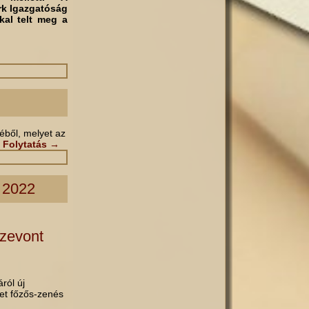
rk Igazgatóság
kal telt meg a
éből, melyet az
.
Folytatás
→
l 2022
szevont
ról új
met főzős-zenés