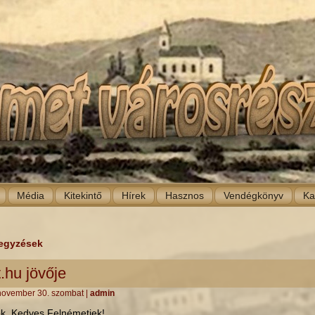
Média
Kitekintő
Hírek
Hasznos
Vendégkönyv
Ka
egyzések
.hu jövője
november 30. szombat
|
admin
tók, Kedves Felnémetiek!