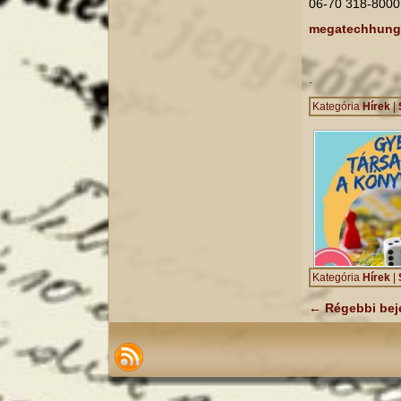
06-70 318-8000
megatechhung
.
Kategória
Hírek
|
Kategória
Hírek
|
←
Régebbi bej