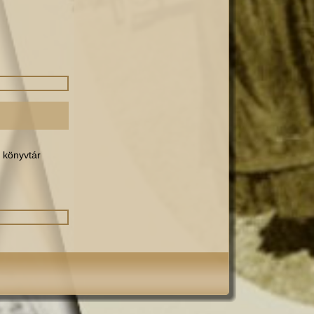
 könyvtár