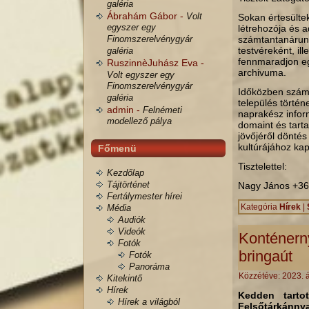
galéria
Ábrahám Gábor -
Volt
Sokan értesültek
egyszer egy
létrehozója és a
Finomszerelvénygyár
számtantanárunk
testvéreként, il
galéria
fennmaradjon egy
RuszinnèJuhász Eva -
archivuma.
Volt egyszer egy
Finomszerelvénygyár
Időközben számt
galéria
település történ
admin -
Felnémeti
naprakész inform
modellező pálya
domaint és tarta
jövőjéről döntés
kultúrájához ka
Főmenü
Tisztelettel:
Kezdőlap
Tájtörténet
Nagy János +36
Fertálymester hírei
Kategória
Hírek
|
Média
Audiók
Videók
Konténern
Fotók
bringaút
Fotók
Panoráma
Közzétéve:
2023. á
Kitekintő
Hírek
Kedden tarto
Hírek a világból
Felsőtárkán