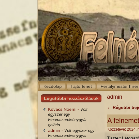
Kezdőlap
Tájtörténet
Fertálymester hírei
admin
Legutóbbi hozzászólások
←
Régebbi bej
Kovács Noémi -
Volt
egyszer egy
A felnemet
Finomszerelvénygyár
galéria
Közzétéve:
2024. 
admin -
Volt egyszer egy
Finomszerelvénygyár
Tisztelt Látoga