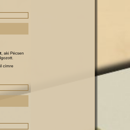
t
, aki Pécsen
lgozott.
l címre