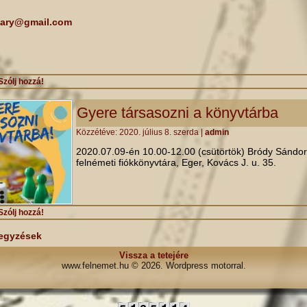
ary@gmail.com
Szólj hozzá!
Gyere társasozni a könyvtárba
Közzétéve:
2020. július 8. szerda
|
admin
2020.07.09-én 10.00-12.00 (csütörtök) Bródy Sándor
felnémeti fiókkönyvtára, Eger, Kovács J. u. 35.
Szólj hozzá!
egyzések
Vissza a tetejére
www.felnemet.hu © 2026. Wordpress motorral.