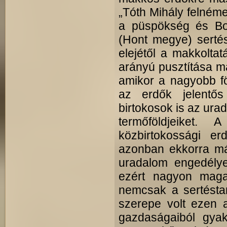
„Tóth Mihály felnéme
a püspökség és Bos
(Hont megye) sertés
elejétől a makkolta
arányú pusztítása m
amikor a nagyobb fö
az erdők jelentős
birtokosok is az ura
termőföldjeiket
közbirtokossági er
azonban ekkorra má
uradalom engedélye
ezért nagyon magas
nemcsak a sertéstar
szerepe volt ezen a
gazdaságaiból gyakr