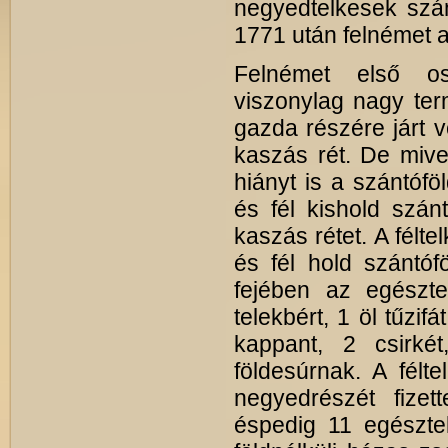
negyedtelkesek szánt
1771 után felnémet a
Felnémet első osz
viszonylag nagy ter
gazda részére járt v
kaszás rét. De mivel
hiányt is a szántófö
és fél kishold szán
kaszás rétet. A félt
és fél hold szántófö
fejében az egészte
telekbért, 1 öl tűzifá
kappant, 2 csirkét, 
földesúrnak. A félt
negyedrészét fize
éspedig 11 egésztel