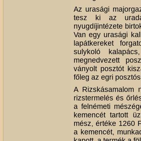
Az urasági majorgaz
tesz ki az urad
nyugdíjintézete birt
Van egy urasági kall
lapátkereket forga
sulykoló kalapác
megnedvezett posztó
ványolt posztót kisz
főleg az egri posztó
A Rizskásamalom n
rizstermelés és őrlé
a felnémeti mészége
kemencét tartott 
mész, értéke 1260 Ft
a kemencét, munkad
kapott, a termék a f