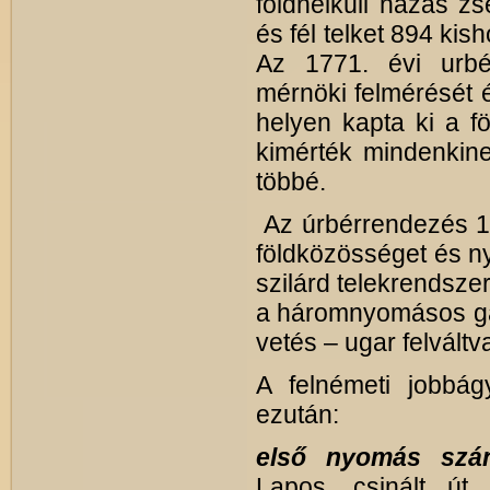
földnélküli házas zs
és fél telket 894 kish
Az 1771. évi urbér
mérnöki felmérését 
helyen kapta ki a f
kimérték mindenkinek
többé.
Az úrbérrendezés 17
földközösséget és ny
szilárd telekrendsze
a háromnyomásos gaz
vetés – ugar felváltva
A felnémeti jobbág
ezután:
első nyomás szánt
Lapos, csinált út 