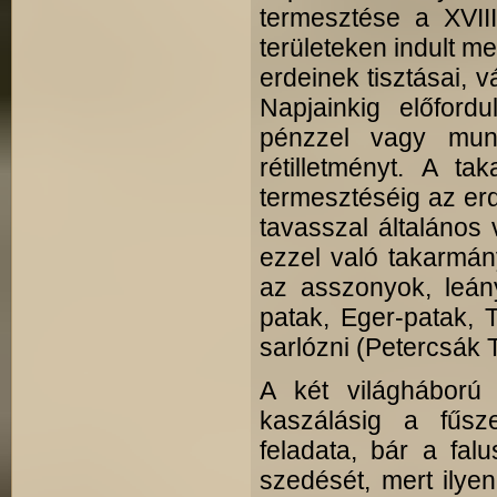
termesztése a XVIII
területeken indult 
erdeinek tisztásai, 
Napjainkig előford
pénzzel vagy mun
rétilletményt. A ta
termesztéséig az erd
tavasszal általános 
ezzel való takarmán
az asszonyok, leán
patak, Eger-patak, T
sarlózni (Petercsák T
A két világháború
kaszálásig a fűs
feladata, bár a falu
szedését, mert ilyenk