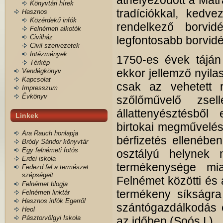
áthelyeződött a Mátr
Könyvtári hírek
tradíciókkal, kedve
Hasznos
Közérdekű infók
rendelkező borvid
Felnémeti alkotók
Civilház
legfontosabb borvidé
Civil szervezetek
Intézmények
1750-es évek táján 
Térkép
ekkor jellemző nyila
Vendégkönyv
Kapcsolat
csak az vehetett r
Impresszum
Évkönyv
szőlőművelő zsell
állattenyésztésből
Linkek
birtokai megművelés
Ara Rauch honlapja
bérfizetés ellenébe
Bródy Sándor könyvtár
Egy felnémeti fotós
osztályú helynek n
Erdei iskola
termékenysége mia
Fedezd fel a természet
szépségeit
Felnémet közötti és a
Felnémet blogja
termékeny síkságra 
Felnémeti linktár
Hasznos infók Egerről
szántógazdálkodás 
Heol
Pásztorvölgyi Iskola
az időben (Soós I.).