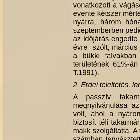
vonatkozott a vágáso
évente kétszer mérte 
nyárra, három hónap
szeptemberben pedig
az időjárás engedte t
évre szólt, március
a bükki falvakban
területének 61%-án 
T.1991).
2. Erdei teleltetés, 
A passzív takarm
megnyilvánulása az 
volt, ahol a nyáro
biztosít téli takarm
makk szolgáltatta. A
számban tenyésztett