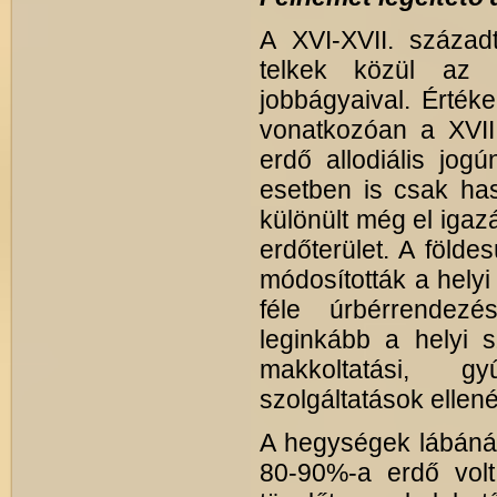
A XVI-XVII. század
telkek közül az 
jobbágyaival. Értéke
vonatkozóan a XVII
erdő allodiális jog
esetben is csak has
különült még el igaz
erdőterület. A föld
módosították a helyi
féle úrbérrendezé
leginkább a helyi s
makkoltatási, gy
szolgáltatások ellen
A hegységek lábánál 
80-90%-a erdő volt