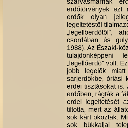
szarvasmarhák erd
erdőtörvények ezt m
erdők olyan jell
legeltetéstől tilalma
„legellőerdőtől”,
csordában és gulyá
1988). Az Északi-kö
tulajdonképpeni l
„legellőerdő” volt. 
jobb legelők miatt 
sarjerdőkbe, óriási 
erdei tisztásokat is.
erdőben, rágták a fák
erdei legeltetését 
tiltotta, mert az áll
sok kárt okoztak. Mi
sok bükkaljai tel