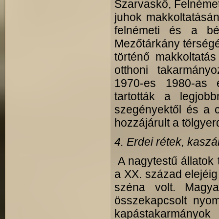
Szarvaskő, Felnémet
juhok makkoltatásána
felnémeti és a bé
Mezőtárkány térségéb
történő makkoltatá
otthoni takarmány
1970-es 1980-as 
tartották a legjob
szegényektől és a ci
hozzájárult a tölgy
4. Erdei rétek, kasz
A nagytestű állatok 
a XX. század elejéig
széna volt. Magya
összekapcsolt nyom
kapástakarmányok 