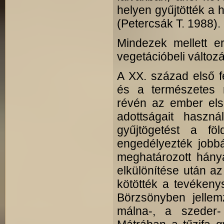
helyen gyűjtötték a h
(Petercsák T. 1988).
Mindezek mellett e
vegetációbeli válto
A XX. század első f
és a természetes n
révén az ember első
adottságait haszná
gyűjtögetést a fö
engedélyezték jobb
meghatározott hánya
elkülönítése után a
kötötték a tevékeny
Börzsönyben jelle
málna-, a szeder