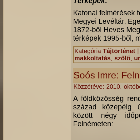
Térképek:
Katonai felmérések tér
Megyei Levéltár, Ege
1872-ből Heves Megye
térképek 1995-ből, 
Kategória
Tájtörténet
makkoltatás
,
szőlő
,
u
Soós Imre: Feln
Közzétéve:
2010. októbe
A földközösség ren
század közepéig ú
között négy időp
Felnémeten: