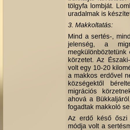
tölgyfa lombját. L
uradalmak is készíte
3. Makkoltatás:
Mind a sertés-, mind
jelenség, a migr
megkülönböztetünk e
körzetet. Az Északi
volt egy 10-20 kilom
a makkos erdővel ne
községektől bérelt
migrációs körzetne
ahová a Bükkaljáró
fogadtak makkoló se
Az erdő késő őszi 
módja volt a sertésm