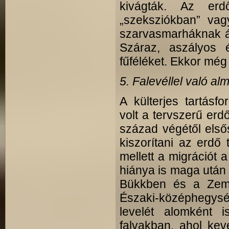
kivágták. Az er
„szeksziókban” vag
szarvasmarháknak ált
Száraz, aszályos 
fűféléket. Ekkor még
5. Falevéllel való al
A külterjes tartásf
volt a tervszerű er
század végétől első
kiszorítani az erdő t
mellett a migrációt 
hiánya is maga után 
Bükkben és a Zemp
Északi-középhegység
levelét alomként 
falvakban, ahol ke