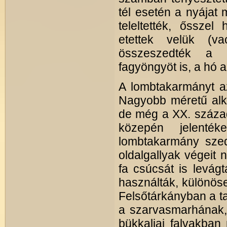
tél esetén a nyájat
teleltették, ősszel
etettek velük (v
összeszedték a g
fagyöngyöt is, a hó a
A lombtakarmányt az
Nagyobb méretű alk
de még a XX. század
közepén jelenté
lombtakarmány sze
oldalgallyak végeit 
fa csúcsát is levág
használták, különös
Felsőtárkányban a ta
a szarvasmarhának,
bükkaljai falvakban