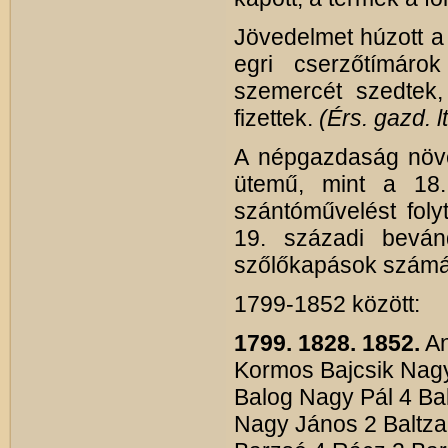
Jövedelmet húzott a
egri cserzőtímáro
szemercét szedtek,
fizettek.
(Érs. gazd. lt
A népgazdaság növ
ütemű, mint a 18
szántóművelést foly
19. századi bevánd
szőlőkapások számá
1799-1852 között:
1799.
1828.
1852.
An
Kormos Bajcsik Nagy
Balog Nagy Pál 4 Ba
Nagy János 2 Baltza