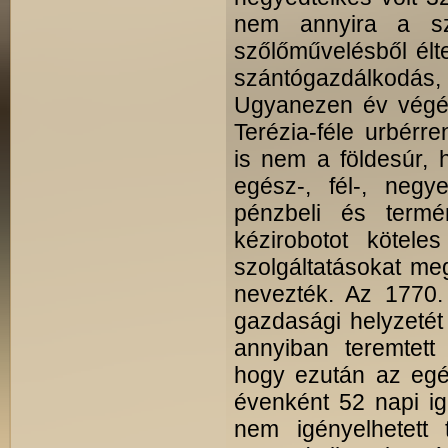
nem annyira a sz
szőlőművelésből élt
szántógazdálkodás
Ugyanezen év végén
Terézia-féle urbérr
is nem a földesúr,
egész-, fél-, neg
pénzbeli és termé
kézirobotot kötele
szolgáltatásokat me
nevezték. Az 1770.
gazdasági helyzetét
annyiban teremtett 
hogy ezután az egé
évenként 52 napi ig
nem igényelhetett