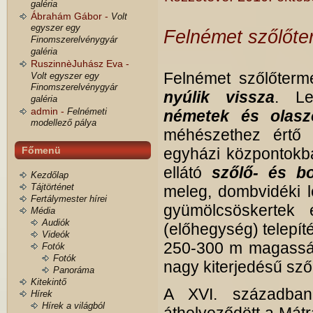
galéria
Ábrahám Gábor -
Volt
egyszer egy
Felnémet szőlőter
Finomszerelvénygyár
galéria
RuszinnèJuhász Eva -
Felnémet szőlőterm
Volt egyszer egy
Finomszerelvénygyár
nyúlik vissza
. Le
galéria
admin -
Felnémeti
németek és olasz
modellező pálya
méhészethez értő
Főmenü
egyházi központokba
ellátó
szőlő- és bo
Kezdőlap
Tájtörténet
meleg, dombvidéki l
Fertálymester hírei
gyümölcsöskertek
Média
Audiók
(előhegység) telepít
Videók
250-300 m magassági
Fotók
Fotók
nagy kiterjedésű sző
Panoráma
Kitekintő
A XVI. században
Hírek
Hírek a világból