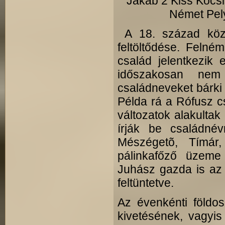
Jakab 2 Kiss Kocs
Német Pel
A 18. század köze
feltöltődése. Felné
család jelentkezik
időszakosan nem
családneveket bárki 
Példa rá a Rófusz cs
változatok alakultak
írják be családnév
Mészégetõ, Tímár
pálinkafőző üzeme
Juhász gazda is az 
feltüntetve.
Az évenkénti földos
kive­tésének, vagy