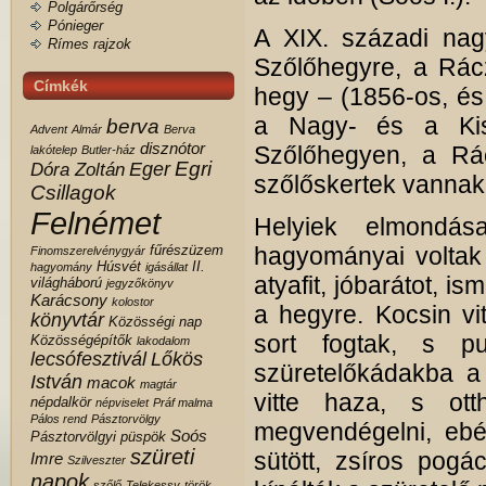
Polgárőrség
Pónieger
A XIX. századi nag
Rímes rajzok
Szőlőhegyre, a Rác
Címkék
hegy – (1856-os, és 
a Nagy- és a Kisb
berva
Advent
Almár
Berva
disznótor
Szőlőhegyen, a Rá
lakótelep
Butler-ház
Egri
Eger
Dóra Zoltán
szőlőskertek vannak,
Csillagok
Felnémet
Helyiek elmondás
fűrészüzem
hagyományai voltak
Finomszerelvénygyár
Húsvét
II.
hagyomány
igásállat
atyafit, jóbarátot, i
világháború
jegyzőkönyv
Karácsony
kolostor
a hegyre. Kocsin vi
könyvtár
Közösségi nap
sort fogtak, s p
Közösségépítők
lakodalom
lecsófesztivál
Lőkös
szüretelőkádakba a
István
macok
magtár
vitte haza, s otth
népdalkör
népviselet
Práf malma
Pálos rend
Pásztorvölgy
megvendégelni, ebé
Soós
Pásztorvölgyi
püspök
szüreti
sütött, zsíros pogác
Imre
Szilveszter
napok
szőlő
Telekessy
török