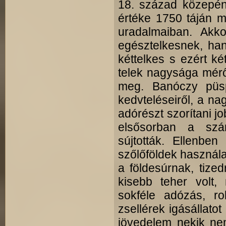
18. század közepén
értéke 1750 táján m
uradalmaiban. Akk
egésztelkesnek, ha
kéttelkes s ezért ké
telek nagysága mérő
meg. Banóczy püspö
kedvteléseiről, a nag
adórészt szorítani jo
elsősorban a szán
sújtották. Ellenben
szőlőföldek használa
a földesúrnak, tiz
kisebb teher volt, 
sokféle adózás, ro
zsellérek igásállatot
jövedelem nekik nem 