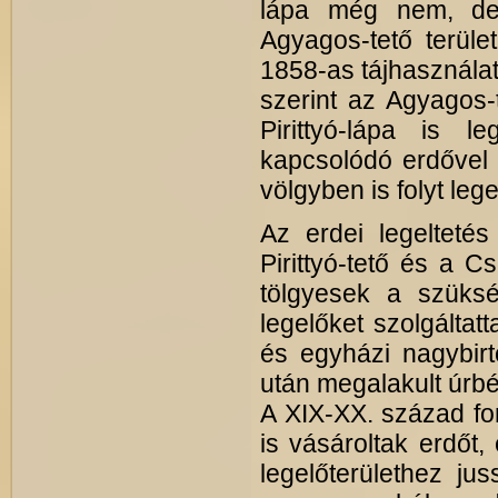
lápa még nem, de 
Agyagos-tető terüle
1858-as tájhasználat
szerint az Agyagos-
Pirittyó-lápa is le
kapcsolódó erdővel
völgyben is folyt lege
Az erdei legelteté
Pirittyó-tető és a Cs
tölgyesek a szüksé
legelőket szolgáltatta
és egyházi nagybirt
után megalakult úrbé
A XIX-XX. század for
is vásároltak erdőt,
legelőterülethez j