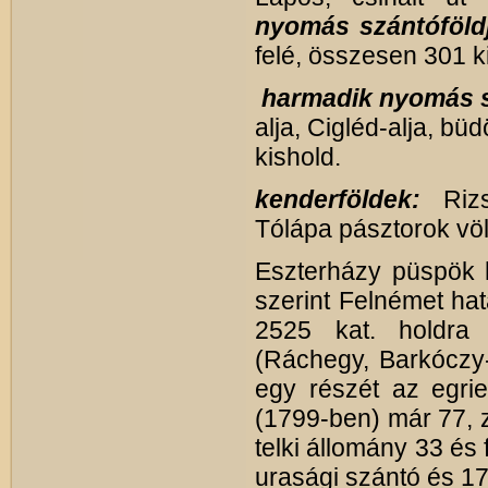
nyomás szántóföld
felé, összesen 301 k
harmadik nyomás s
alja, Cigléd-alja, bü
kishold.
kenderföldek:
Riz
Tólápa pásztorok völ
Eszterházy püspök ha
szerint Felnémet hat
2525 kat. holdra 
(Ráchegy, Barkóczy-
egy részét az egri
(1799-ben) már 77, 
telki állomány 33 és
urasági szántó és 17