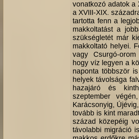
vonatkozó adatok a 
a XVIII-XIX. századr
tartotta fenn a leg
makkoltatást a job
szükségletét már ki
makkoltató helyei. 
vagy Csurgó-orom l
hogy víz legyen a kö
naponta többször is 
helyek távolsága falv
hazajáró és kint
szeptember végén,
Karácsonyig, Újévig,
tovább is kint marad
század közepéig vol
távolabbi migráció is
makkos erdőkre más f