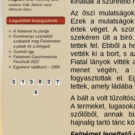
kínálták a szüretelő
Vak Jancsi
urbárium
vasút
Vidróczki
őskor
Az őszi mulatságok 
Ezek a mulatságok 
Legutóbbi bejegyzések
értek véget. A szür
A felnemet.hu jövője
szekéren ült a bíró
Konténernyi szeméttől
szabadult meg Felnémeten
tettek fel. Ebből a 
a patak és a bringaút
Szemét ügy
vették ki a bort, s 
Felnémeti Gasztronómiai
Fiatal lányok vitték
Fesztivál 2022
Egyetemi találkozó – 1966
menet végén, a me
fogyasztottak el. E
tettek, amely ládába
A bált a volt tűzoltó
A termeket, lugasokat
szőlőből, annak bü
hajnalig tartó tánc k
Felnémet legeltető á