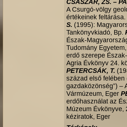
CSÁSZÁR, ZS. – PA
A Csurgó-völgy geoló
értékeinek feltárás
S.
(1995): Magyarorsz
Tankönyvkiadó, Bp.
Észak-Magyarország 
Tudomány Egyetem,
erdő szerepe Észak-
Agria Évkönyv 24. k
PETERCSÁK, T.
(19
század első felében 
gazdaközönség”) – Ag
Vármúzeum, Eger
P
erdőhasználat az É
Múzeum Évkönyve, 28
kéziratok, Eger