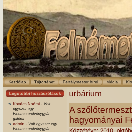
Kezdőlap
Tájtörténet
Fertálymester hírei
Média
Kit
urbárium
Legutóbbi hozzászólások
Kovács Noémi -
Volt
A szőlőtermeszté
egyszer egy
Finomszerelvénygyár
hagyományai F
galéria
admin -
Volt egyszer egy
Finomszerelvénygyár
Közzétéve:
2010. októb