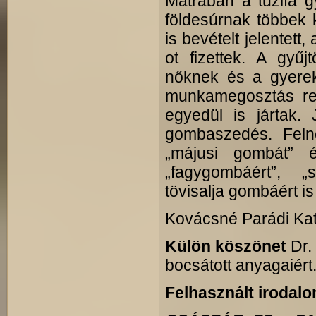
Mátrában a tűzifa g
földesúrnak többek 
is bevételt jelentett
ot fizettek. A gyű
nőknek és a gyerek
munkamegosztás ren
egyedül is jártak.
gombaszedés. Felné
„májusi gombát” é
„fagygombáért”, „
tövisalja gombáért is
Kovácsné Parádi Ka
Külön köszönet
Dr.
bocsátott anyagaiért
Felhasznált irodalo