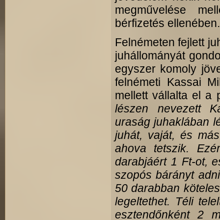
megművelése mell
bérfizetés ellenében.
Felnémeten fejlett j
juhállományát gond
egyszer komoly jöve
felnémeti Kassai Mi
mellett vál­lalta el
lészen nevezett K
uraság juhaklában lé
juhát, vaját, és más
ahova tetszik. Ezér
darabjáért 1 Ft-ot,
szopós bárányt adni.
50 darabban köteles
legeltethet. Téli te
esztendőnként 2 m