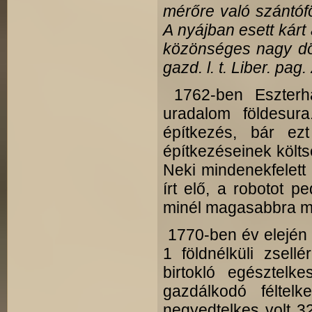
mérőre való szántófö
A nyájban esett kárt
közönséges nagy dög
gazd. l. t. Liber. pag.
1762-ben Eszterh
uradalom földesur
építkezés, bár ez
építkezéseinek költs
Neki mindenekfelett 
írt elő, a robotot p
minél magasabbra mé
1770-ben év elején t
1 földnélküli zsell
birtokló egésztelk
gazdálkodó féltel
negyedtelkes volt 3