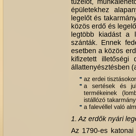
tüzelőt, munkalehet
épületekhez alapan
legelőt és takarmányt
közös erdő és legel
legtöbb kiadást a l
szánták. Ennek fed
esetben a közös erdő 
kifizetett illetőség
állattenyésztésben (
az erdei tisztásokon
a sertések és juh
termékeinek (lom
istállózó takarmán
a falevéllel való a
1. Az erdők nyári leg
Az 1790-es katonai 