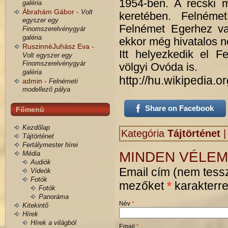
1954-ben. A recski m
galéria
Ábrahám Gábor -
Volt
keretében. Felnémet
egyszer egy
Felnémet Egerhez val
Finomszerelvénygyár
galéria
ekkor még hivatalos ne
RuszinnèJuhász Eva -
Itt helyezkedik el F
Volt egyszer egy
Finomszerelvénygyár
völgyi Ovóda is.
galéria
http://hu.wikipedia.o
admin -
Felnémeti
modellező pálya
Share on Facebook
Főmenü
Kezdőlap
Kategória
Tájtörténet
Tájtörténet
Fertálymester hírei
MINDEN VÉLEM
Média
Audiók
Email cím (nem tessz
Videók
Fotók
mezőket
*
karakterrel
Fotók
Panoráma
Név
*
Kitekintő
Hírek
Hírek a világból
Email
*