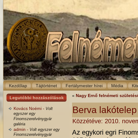
Kezdőlap
Tájtörténet
Fertálymester hírei
Média
Kit
«
Nagy Ernő felnémeti születés
Legutóbbi hozzászólások
Berva lakótelep
Kovács Noémi -
Volt
egyszer egy
Finomszerelvénygyár
Közzétéve:
2010. novem
galéria
admin -
Volt egyszer egy
Az egykori egri Finom
Finomszerelvénygyár