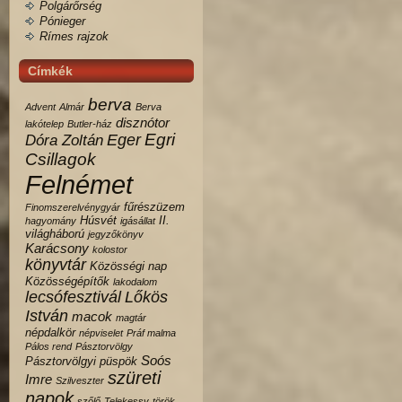
Polgárőrség
Pónieger
Rímes rajzok
Címkék
berva
Advent
Almár
Berva
disznótor
lakótelep
Butler-ház
Egri
Eger
Dóra Zoltán
Csillagok
Felnémet
fűrészüzem
Finomszerelvénygyár
Húsvét
II.
hagyomány
igásállat
világháború
jegyzőkönyv
Karácsony
kolostor
könyvtár
Közösségi nap
Közösségépítők
lakodalom
lecsófesztivál
Lőkös
István
macok
magtár
népdalkör
népviselet
Práf malma
Pálos rend
Pásztorvölgy
Soós
Pásztorvölgyi
püspök
szüreti
Imre
Szilveszter
napok
szőlő
Telekessy
török