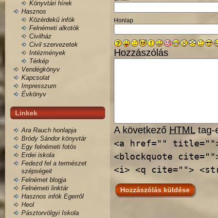
Könyvtári hírek
Hasznos
Közérdekű infók
Honlap
Felnémeti alkotók
Civilház
Civil szervezetek
Hozzászólás
Intézmények
Térkép
Vendégkönyv
Kapcsolat
Impresszum
Évkönyv
Linkek
A következő
HTML
tag-e
Ara Rauch honlapja
Bródy Sándor könyvtár
<a href="" title=""
Egy felnémeti fotós
Erdei iskola
<blockquote cite=""
Fedezd fel a természet
<i> <q cite=""> <st
szépségeit
Felnémet blogja
Felnémeti linktár
Hasznos infók Egerről
Heol
Pásztorvölgyi Iskola