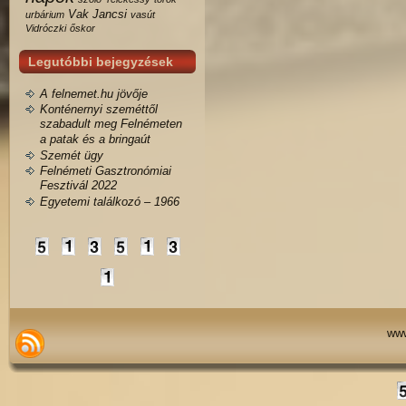
Vak Jancsi
urbárium
vasút
Vidróczki
őskor
Legutóbbi bejegyzések
A felnemet.hu jövője
Konténernyi szeméttől
szabadult meg Felnémeten
a patak és a bringaút
Szemét ügy
Felnémeti Gasztronómiai
Fesztivál 2022
Egyetemi találkozó – 1966
www