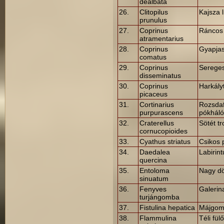
dealbata
26.
Clitopilus
Kajsza 
prunulus
27.
Coprinus
Ráncos
atramentarius
28.
Coprinus
Gyapjas
comatus
29.
Coprinus
Sereges
disseminatus
30.
Coprinus
Harkály
picaceus
31.
Cortinarius
Rozsdaf
purpurascens
pókhál
32.
Craterellus
Sötét t
cornucopioides
33.
Cyathus striatus
Csikos
34.
Daedalea
Labirint
quercina
35.
Entoloma
Nagy d
sinuatum
36.
Fenyves
Galerin
turjángomba
37.
Fistulina hepatica
Májgo
38.
Flammulina
Téli fül