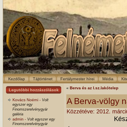
Kezdőlap
Tájtörténet
Fertálymester hírei
Média
Kit
«
Berva és az I.sz.lakótelep
Legutóbbi hozzászólások
A Berva-völgy 
Kovács Noémi -
Volt
egyszer egy
Finomszerelvénygyár
Közzétéve:
2012. márci
galéria
Kész
admin -
Volt egyszer egy
Finomszerelvénygyár