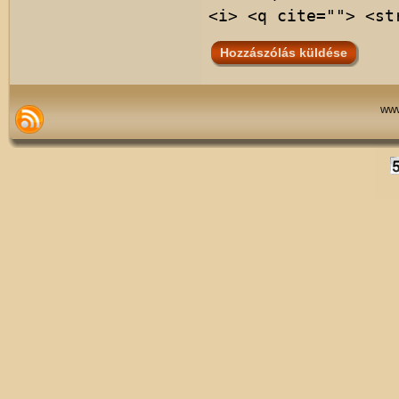
<i> <q cite=""> <st
www