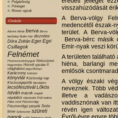
eredeti jellegét e
Polgárőrség
Pónieger
visszahúzódását érik
Rímes rajzok
A Berva-völgy Fel
Címkék
medencétől észak-nyu
berva
terület. A Berva-vö
Advent
Almár
Berva
disznótor
lakótelep
Butler-ház
Berva-bérc másik o
Egri
Eger
Dóra Zoltán
Emír-nyak veszi körü
Csillagok
Felnémet
A területen található
fűrészüzem
Finomszerelvénygyár
hiéna, barlangi m
Húsvét
II.
hagyomány
igásállat
világháború
jegyzőkönyv
emlősök csontmaradvá
Karácsony
kolostor
könyvtár
Közösségi nap
A völgy északi végé
Közösségépítők
lakodalom
lecsófesztivál
Lőkös
neveznek. Több védet
István
macok
magtár
illetve a vadás
népdalkör
népviselet
Práf malma
vaddisznónak van it
Pálos rend
Pásztorvölgy
Soós
Pásztorvölgyi
püspök
révén igen változat
szüreti
Imre
Szilveszter
Évről-évre egyre töb
napok
szőlő
Telekessy
török