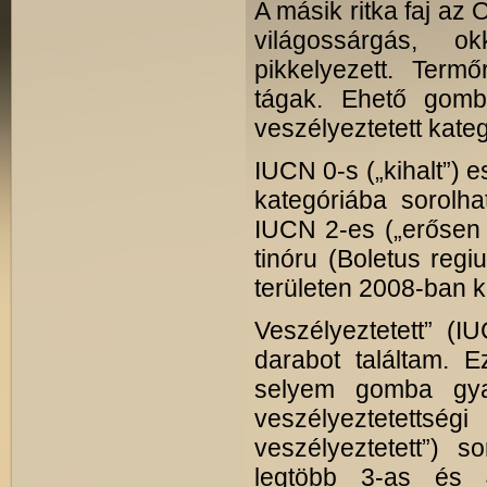
A másik ritka faj az
világossárgás, ok
pikkelyezett. Termő
tágak. Ehető gomba
veszélyeztetett kateg
IUCN 0-s („kihalt”) e
kategóriába sorolh
IUCN 2-es („erősen v
tinóru (Boletus regiu
területen 2008-ban ké
Veszélyeztetett” (
darabot találtam. 
selyem gomba gya
veszélyeztetett
veszélyeztetett”) 
legtöbb 3-as és 