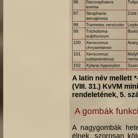
96.
Sarcosphaera
Tuli
eximia
97.
Stropharia
Zöld
aeruginosa
98.
Trametes versicolor
Lepk
99.
Tricholoma
Büdö
sulphureum
100.
Xerocomus
Aran
chrysenteron
101.
Xerocomus
Moly
subtanentorus
neme
102.
Xylaria hypoxylon
Szar
A latin név mellett
*
(VIII. 31.) KvVM min
rendeletének, 5. sz
A gombák funkci
A nagygombák heter
élnek, szorosan köt