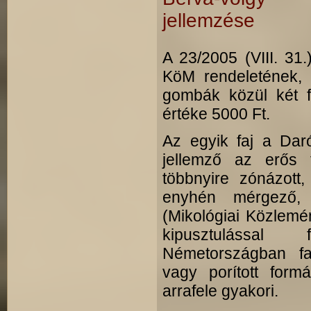
jellemzése
A 23/2005 (VIII. 31.
KöM rendeletének, 
gombák közül két fa
értéke 5000 Ft.
Az egyik faj a Dar
jellemző az erős f
többnyire zónázott,
enyhén mérgező, 
(Mikológiai Közlemén
kipusztulással 
Németországban fa
vagy porított form
arrafele gyakori.