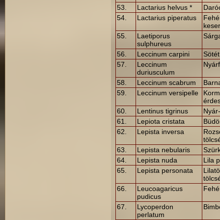
53.
Lactarius helvus *
Daró
54.
Lactarius piperatus
Fehér
kese
55.
Laetiporus
Sárg
sulphureus
56.
Leccinum carpini
Sötét
57.
Leccinum
Nyárf
duriusculum
58.
Leccinum scabrum
Barna
59.
Leccinum versipelle
Korm
érdes
60.
Lentinus tigrinus
Nyár
61.
Lepiota cristata
Büdö
62.
Lepista inversa
Rozs
tölc
63.
Lepista nebularis
Szür
64.
Lepista nuda
Lila 
65.
Lepista personata
Lilat
tölcs
66.
Leucoagaricus
Fehé
pudicus
67.
Lycoperdon
Bimb
perlatum