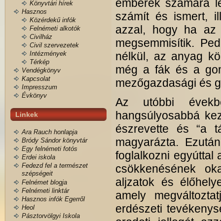
emberek számára le
Könyvtári hírek
Hasznos
számít és ismert, i
Közérdekű infók
azzal, hogy ha az 
Felnémeti alkotók
Civilház
megsemmisítik. Ped
Civil szervezetek
Intézmények
nélkül, az anyag kör
Térkép
még a fák és a gomb
Vendégkönyv
Kapcsolat
mezőgazdasági és gy
Impresszum
Évkönyv
Az utóbbi évek
hangsúlyosabbá kezd
Linkek
észrevette és “a tá
Ara Rauch honlapja
magyarázta. Ezután
Bródy Sándor könyvtár
Egy felnémeti fotós
foglalkozni egyútta
Erdei iskola
Fedezd fel a természet
csökkenésének oka
szépségeit
aljzatok és élőhely
Felnémet blogja
Felnémeti linktár
amely megváltoztat
Hasznos infók Egerről
erdészeti tevékenys
Heol
Pásztorvölgyi Iskola