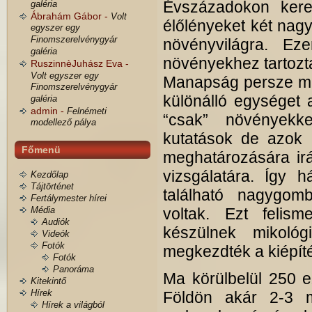
Évszázadokon keres
galéria
Ábrahám Gábor -
Volt
élőlényeket két nagy
egyszer egy
Finomszerelvénygyár
növényvilágra. Ez
galéria
növényekhez tartozta
RuszinnèJuhász Eva -
Volt egyszer egy
Manapság persze má
Finomszerelvénygyár
különálló egységet 
galéria
admin -
Felnémeti
“csak” növényekke
modellező pálya
kutatások de azok 
Főmenü
meghatározására irá
vizsgálatára. Így h
Kezdőlap
Tájtörténet
található nagygomb
Fertálymester hírei
Média
voltak. Ezt felis
Audiók
készülnek mikológ
Videók
Fotók
megkezdték a kiépíté
Fotók
Panoráma
Ma körülbelül 250 e
Kitekintő
Hírek
Földön akár 2-3 mi
Hírek a világból