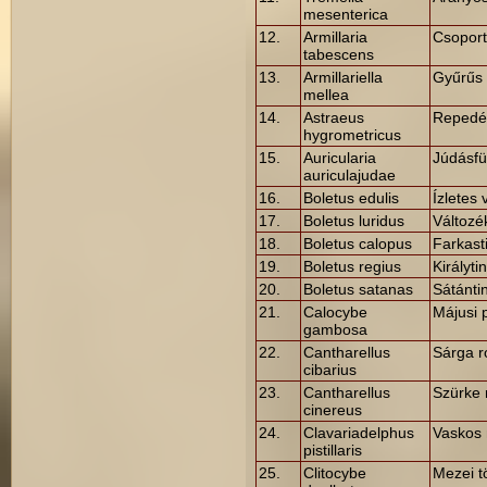
mesenterica
12.
Armillaria
Csopor
tabescens
13.
Armillariella
Gyűrűs
mellea
14.
Astraeus
Repedé
hygrometricus
15.
Auricularia
Júdásf
auriculajudae
16.
Boletus edulis
Ízletes
17.
Boletus luridus
Változé
18.
Boletus calopus
Farkast
19.
Boletus regius
Királyti
20.
Boletus satanas
Sátánti
21.
Calocybe
Májusi 
gambosa
22.
Cantharellus
Sárga 
cibarius
23.
Cantharellus
Szürke
cinereus
24.
Clavariadelphus
Vaskos
pistillaris
25.
Clitocybe
Mezei t