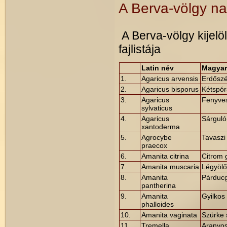
A Berva-völgy n
A Berva-völgy kijelö
fajlistája
Latin név
Magyar
1.
Agaricus arvensis
Erdőszé
2.
Agaricus bisporus
Kétspór
3.
Agaricus
Fenyves
sylvaticus
4.
Agaricus
Sárguló
xantoderma
5.
Agrocybe
Tavaszi
praecox
6.
Amanita citrina
Citrom 
7.
Amanita muscaria
Légyölő
8.
Amanita
Párduc
pantherina
9.
Amanita
Gyilkos
phalloides
10.
Amanita vaginata
Szürke
11.
Tremella
Aranyo