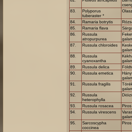
82.
Pluteus atricapillus
Barn
csen
83.
Polyporus
Olas
tuberaster *
84.
Ramaria botrytis
Rózs
85.
Ramaria flava
Sárg
86.
Russula
Feke
atropurpurea
gala
87.
Russula chloroides
Kesk
gala
88.
Russula
Kékh
cyanoxantha
gala
89.
Russula delica
Föld
90.
Russula emetica
Hány
gala
91.
Russula fragilis
Töré
gala
92.
Russula
Diói
heterophylla
93.
Russula rosacea
Piro
94.
Russula virescens
Vara
gala
95.
Sarcoscypha
Piro
coccinea