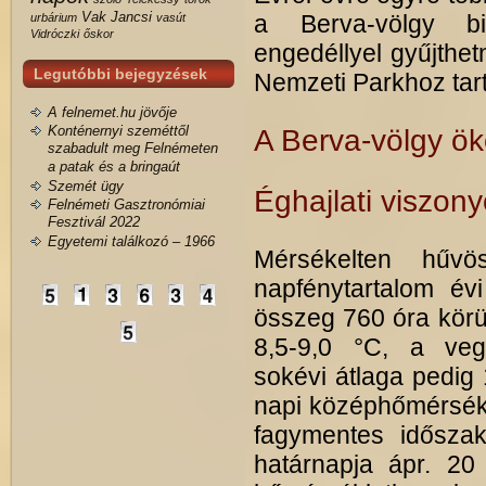
Vak Jancsi
a Berva-völgy biz
urbárium
vasút
Vidróczki
őskor
engedéllyel gyűjthe
Legutóbbi bejegyzések
Nemzeti Parkhoz tart
A felnemet.hu jövője
Konténernyi szeméttől
A Berva-völgy öko
szabadult meg Felnémeten
a patak és a bringaút
Szemét ügy
Éghajlati viszon
Felnémeti Gasztronómiai
Fesztivál 2022
Egyetemi találkozó – 1966
Mérsékelten hűvö
napfénytartalom év
összeg 760 óra körül
8,5-9,0 °C, a veg
sokévi átlaga pedig 
napi középhőmérsékl
fagymentes idősza
határnapja ápr. 20