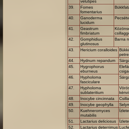
velutipes
39.
Fomes
Bükkfat
fomentarius
40.
Ganoderma
Pecsét
lucidum
41.
Geastrum
Közöns
fimbriatum
csillag
42.
Gomphidius
Barna 
glutinosus
43.
Hericium coralloides
Bükk
petr
44.
Hydnum repandum
Sárg
45.
Hygrophorus
Elefá
eburneus
csig
46.
Hypholoma
Sárg
fasciculare
47.
Hypholoma
Vörö
sublateritium
kénv
48.
Inocybe cincinnata
Csill
49.
Inocybe geophylla
Sely
50.
Kuehneromyces
Ízle
mutabilis
51.
Lactarius deliciosus
Ízlete
52.
Lactarius deterrimus
Lucfe