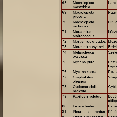
68.
Macrolepiota
Karc
mastoidea
69.
Macrolepiota
Nagy
procera
70.
Macrolepiota
Piru
rachodes
71.
Marasmius
Lósz
androsaceus
72.
Marasmius oreades
Meze
73.
Marasmius wynnei
Erde
74.
Melanoleuca
Szél
exscissa
75.
Mycena pura
Rete
kígy
76.
Mycena rosea
Rózs
77.
Omphalotus
Világ
olearius
78.
Oudemansiella
Gyök
radicata
79.
Paxillus involutus
Begö
cölö
80.
Peziza badia
Barn
81.
Pleurotus ostreatus
Késő