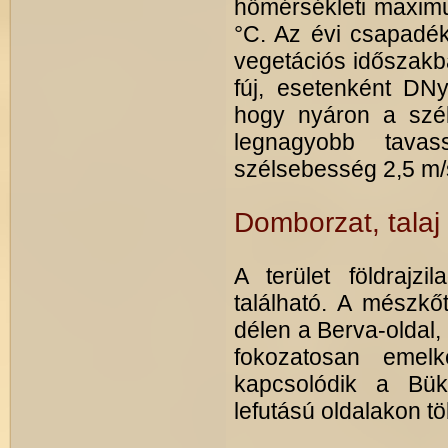
hőmérsékleti maximu
°C. Az évi csapadé
vegetációs időszakb
fúj, esetenként DNy-
hogy nyáron a szél
legnagyobb tavas
szélsebesség 2,5 m/s
Domborzat, talaj
A terület földraj
található. A mészkő
délen a Berva-oldal,
fokozatosan emel
kapcsolódik a Bük
lefutású oldalakon tö