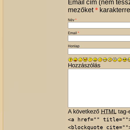
Email cím (nem tessz
mezőket
*
karakterrel
Név
*
Email
*
Honlap
Hozzászólás
A következő
HTML
tag-e
<a href="" title=""
<blockquote cite=""