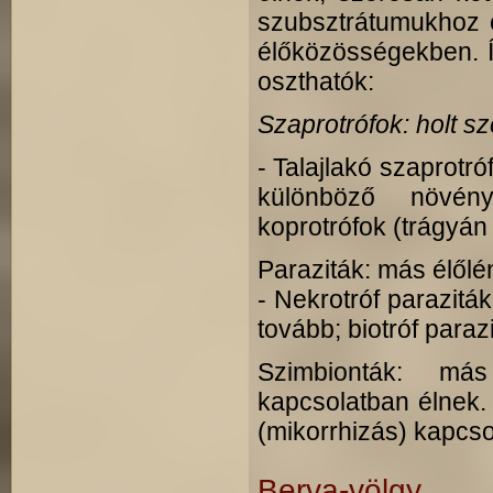
szubsztrátumukhoz é
élőközösségekben. Í
oszthatók:
Szaprotrófok: holt s
- Talajlakó szaprotró
különböző növény
koprotrófok (trágyán
Paraziták: más élől
- Nekrotróf parazitá
tovább; biotróf para
Szimbionták: más
kapcsolatban élnek.
(mikorrhizás) kapcso
Berva-völgy 