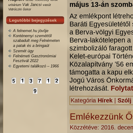
május 13-án szomba
Vak Jancsi
urbárium
vasút
Vidróczki
őskor
Az emlékpont létreh
Legutóbbi bejegyzések
Baráti Egyesületétől
a Berva-völgyi Egyes
A felnemet.hu jövője
Konténernyi szeméttől
Berva-lakótelepen a 
szabadult meg Felnémeten
a patak és a bringaút
szimbolizáló faragot
Szemét ügy
Kelet-európai Törté
Felnémeti Gasztronómiai
Fesztivál 2022
Közalapítvány ’56 em
Egyetemi találkozó – 1966
támogatta a kapu el
Jogú Város Önkormá
létrehozását.
Folyta
Kategória
Hírek
|
Szólj
Emlékezzünk Ős
Közzétéve:
2016. decem