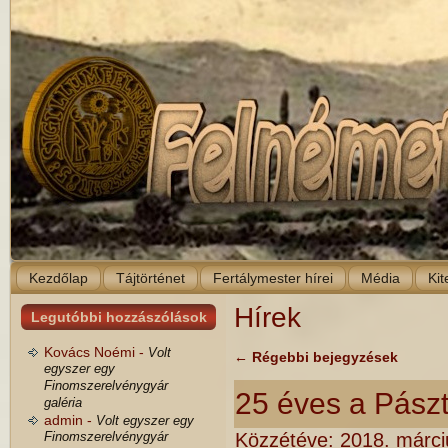
Kezdőlap
Tájtörténet
Fertálymester hírei
Média
Kit
Hírek
Legutóbbi hozzászólások
Kovács Noémi -
Volt
←
Régebbi bejegyzések
egyszer egy
Finomszerelvénygyár
25 éves a Pászto
galéria
admin -
Volt egyszer egy
Finomszerelvénygyár
Közzétéve:
2018. márci