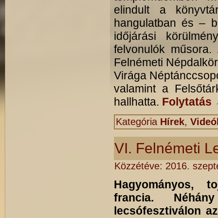
elindult a könyvt
hangulatban és – bá
időjárási körülmé
felvonulók műsora.
Felnémeti Népdalkört
Virága Néptánccsopo
valamint a Felsőtár
hallhatta.
Folytatás
Kategória
Hírek
,
Videó
VI. Felnémeti L
Közzétéve:
2016. szept
Hagyományos, toj
francia. Néhán
lecsófesztiválon a