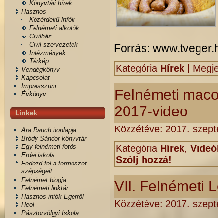
Könyvtári hírek
Hasznos
Közérdekű infók
Felnémeti alkotók
Civilház
Civil szervezetek
Forrás: www.tveger.
Intézmények
Térkép
Kategória
Hírek
|
Megje
Vendégkönyv
Kapcsolat
Impresszum
Felnémeti macok
Évkönyv
2017-video
Linkek
Közzétéve:
2017. szept
Ara Rauch honlapja
Bródy Sándor könyvtár
Egy felnémeti fotós
Kategória
Hírek
,
Videó
Erdei iskola
Szólj hozzá!
Fedezd fel a természet
szépségeit
Felnémet blogja
VII. Felnémeti 
Felnémeti linktár
Hasznos infók Egerről
Közzétéve:
2017. szept
Heol
Pásztorvölgyi Iskola