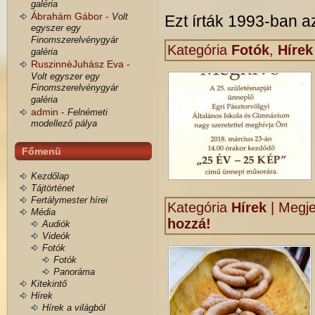
galéria
Ábrahám Gábor -
Volt
Ezt írták 1993-ban az
egyszer egy
Finomszerelvénygyár
Kategória
Fotók
,
Hírek
galéria
RuszinnèJuhász Eva -
Volt egyszer egy
Finomszerelvénygyár
galéria
admin -
Felnémeti
modellező pálya
Főmenü
Kezdőlap
Tájtörténet
Fertálymester hírei
Kategória
Hírek
|
Megje
Média
hozzá!
Audiók
Videók
Fotók
Fotók
Panoráma
Kitekintő
Hírek
Hírek a világból