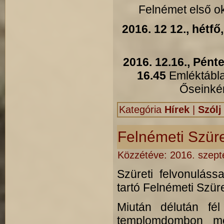
Felnémet első ok
2016. 12 12., hétfő
2016. 12.16., Pént
16.45
Emléktábla
Őseinké
Kategória
Hírek
|
Szólj
Felnémeti Szür
Közzétéve:
2016. szept
Szüreti felvonuláss
tartó Felnémeti Szür
Miután délután fé
templomdombon me