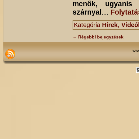
menők, ugyanis 
szárnyal…
Folytat
Kategória
Hírek
,
Videó
←
Régebbi bejegyzések
www