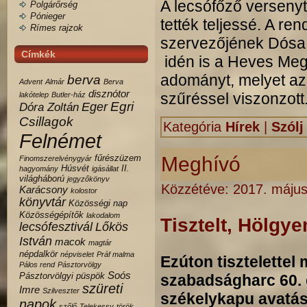
A lecsófőző versenyt
Polgárőrség
Pónieger
tették teljessé. A 
Rímes rajzok
szervezőjének Dósa 
Címkék
idén is a Heves Meg
adományt, melyet az
berva
Advent
Almár
Berva
disznótor
szűréssel viszonzott
lakótelep
Butler-ház
Egri
Eger
Dóra Zoltán
Csillagok
Kategória
Hírek
|
Szólj
Felnémet
fűrészüzem
Meghívó
Finomszerelvénygyár
Húsvét
II.
hagyomány
igásállat
világháború
jegyzőkönyv
Közzétéve:
2017. május
Karácsony
kolostor
könyvtár
Közösségi nap
Közösségépítők
lakodalom
Tisztelt, Hölgy
lecsófesztivál
Lőkös
István
macok
magtár
népdalkör
népviselet
Práf malma
Ezúton tisztelettel
Pálos rend
Pásztorvölgy
Soós
Pásztorvölgyi
püspök
szabadságharc 60. é
szüreti
Imre
Szilveszter
székelykapu avatás
napok
szőlő
Telekessy
török