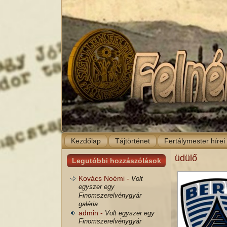
Kezdőlap
Tájtörténet
Fertálymester hírei
üdülő
Legutóbbi hozzászólások
Kovács Noémi -
Volt
egyszer egy
Finomszerelvénygyár
galéria
admin -
Volt egyszer egy
Finomszerelvénygyár