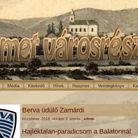
Média
Kitekintő
Hírek
Hasznos
Vendégkönyv
Ka
Berva üdülő Zamárdi
Közzétéve:
2018. október 3. szerda
|
admin
Hajléktalan-paradicsom a Balatonnál