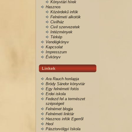
Könyvtári hírek
Hasznos
Közérdekű infók
Felnémeti alkotók
Civilház
Civil szervezetek
Intézmények
Térkép
Vendégkönyv
Kapcsolat
Impresszum
Évkönyv
Linkek
Ara Rauch honlapja
Bródy Sándor könyvtár
Egy felnémeti fotós
Erdei iskola
Fedezd fel a természet
szépségeit
Felnémet blogja
Felnémeti linktár
Hasznos infók Egerről
Heol
Pásztorvölgyi Iskola