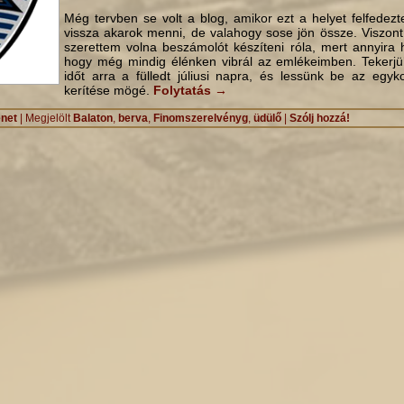
Még tervben se volt a blog, amikor ezt a helyet felfedezt
vissza akarok menni, de valahogy sose jön össze. Viszo
szerettem volna beszámolót készíteni róla, mert annyira h
hogy még mindig élénken vibrál az emlékeimben. Tekerjü
időt arra a fülledt júliusi napra, és lessünk be az egyk
kerítése mögé.
Folytatás
→
énet
|
Megjelölt
Balaton
,
berva
,
Finomszerelvényg
,
üdülő
|
Szólj hozzá!