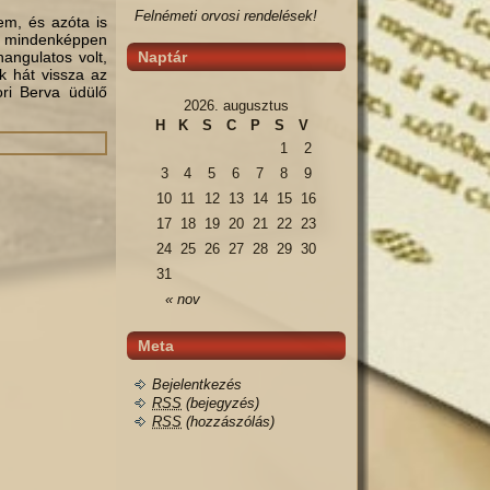
Felnémeti orvosi rendelések!
em, és azóta is
nt mindenképpen
angulatos volt,
Naptár
k hát vissza az
ori Berva üdülő
2026. augusztus
H
K
S
C
P
S
V
1
2
3
4
5
6
7
8
9
10
11
12
13
14
15
16
17
18
19
20
21
22
23
24
25
26
27
28
29
30
31
« nov
Meta
Bejelentkezés
RSS
(bejegyzés)
RSS
(hozzászólás)