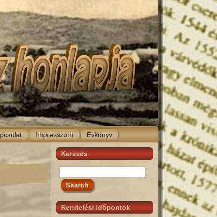
pcsolat
Impresszum
Évkönyv
Keresés
Rendelési időpontok