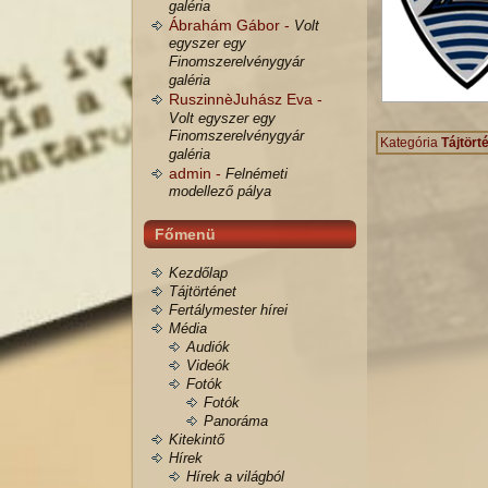
galéria
Ábrahám Gábor -
Volt
egyszer egy
Finomszerelvénygyár
galéria
RuszinnèJuhász Eva -
Volt egyszer egy
Finomszerelvénygyár
Kategória
Tájtört
galéria
admin -
Felnémeti
modellező pálya
Főmenü
Kezdőlap
Tájtörténet
Fertálymester hírei
Média
Audiók
Videók
Fotók
Fotók
Panoráma
Kitekintő
Hírek
Hírek a világból