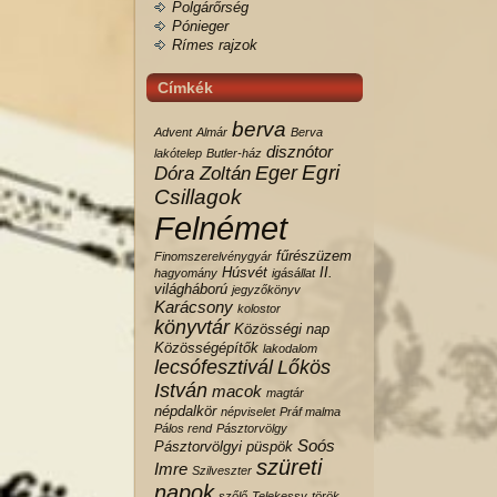
Polgárőrség
Pónieger
Rímes rajzok
Címkék
berva
Advent
Almár
Berva
disznótor
lakótelep
Butler-ház
Egri
Eger
Dóra Zoltán
Csillagok
Felnémet
fűrészüzem
Finomszerelvénygyár
Húsvét
II.
hagyomány
igásállat
világháború
jegyzőkönyv
Karácsony
kolostor
könyvtár
Közösségi nap
Közösségépítők
lakodalom
lecsófesztivál
Lőkös
István
macok
magtár
népdalkör
népviselet
Práf malma
Pálos rend
Pásztorvölgy
Soós
Pásztorvölgyi
püspök
szüreti
Imre
Szilveszter
napok
szőlő
Telekessy
török