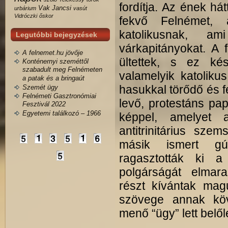
fordítja. Az ének hát
Vak Jancsi
urbárium
vasút
Vidróczki
őskor
fekvő Felnémet, 
katolikusnak, a
Legutóbbi bejegyzések
várkapitányokat. A 
A felnemet.hu jövője
ültettek, s ez kés
Konténernyi szeméttől
szabadult meg Felnémeten
valamelyik katoliku
a patak és a bringaút
hasukkal törődő és f
Szemét ügy
Felnémeti Gasztronómiai
levő, protestáns pap
Fesztivál 2022
Egyetemi találkozó – 1966
képpel, amelyet a
antitrinitárius sze
másik ismert gú
ragasztották ki 
polgárságát elmar
részt kívántak ma
szövege annak köv
menő “ügy” lett belől