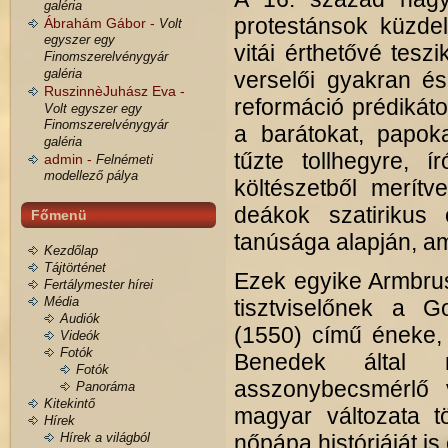
galéria
protestánsok küzdel
Ábrahám Gábor -
Volt
egyszer egy
vitái érthetővé tesz
Finomszerelvénygyár
galéria
verselői gyakran és
RuszinnèJuhász Eva -
reformáció prédikáto
Volt egyszer egy
Finomszerelvénygyár
a barátokat, papok
galéria
tűzte tollhegyre, í
admin -
Felnémeti
modellező pálya
költészetből merítv
deákok szatirikus
Főmenü
tanúsága alapján, am
Kezdőlap
Tájtörténet
Ezek egyike Armbrus
Fertálymester hírei
Média
tisztviselőnek a 
Audiók
(1550) című éneke,
Videók
Fotók
Benedek által m
Fotók
asszonybecsmérlő
Panoráma
Kitekintő
magyar változata t
Hírek
Hírek a világból
nőpápa históriáját is