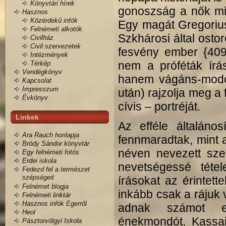
Könyvtári hírek
gonoszság a nők mia
Hasznos
Közérdekű infók
Egy magát Gregoriu
Felnémeti alkotók
Szkhárosi által osto
Civilház
Civil szervezetek
fesvény ember {409
Intézmények
nem a próféták írás
Térkép
Vendégkönyv
hanem vágáns-modo
Kapcsolat
Impresszum
után) rajzolja meg a
Évkönyv
cívis – portréját.
Linkek
Az efféle általános
Ara Rauch honlapja
fennmaradtak, mint a
Bródy Sándor könyvtár
néven nevezett sze
Egy felnémeti fotós
Erdei iskola
nevetségessé tétel
Fedezd fel a természet
szépségeit
írásokat az érintett
Felnémet blogja
inkább csak a rájuk 
Felnémeti linktár
Hasznos infók Egerről
adnak számot eg
Heol
énekmondót, Kassai
Pásztorvölgyi Iskola