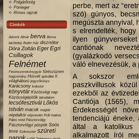
Polgárőrség
perbe, mert az “eret
Pónieger
szó) gúnyos, becsm
Rímes rajzok
megúszta annyival, h
Címkék
s elrendelték, hogy
berva
Advent
Almár
Berva
ilyen gúnyverseke
disznótor
lakótelep
Butler-ház
cantiónak nevez
Egri
Eger
Dóra Zoltán
Csillagok
(gyalázkodó versecs
Felnémet
váló elnevezésük, a p
fűrészüzem
Finomszerelvénygyár
A sokszor emleg
Húsvét
II.
hagyomány
igásállat
világháború
jegyzőkönyv
paszkvillusok közü
Karácsony
kolostor
könyvtár
ezekből az évtizede
Közösségi nap
Közösségépítők
lakodalom
Cantiója (1565), m
lecsófesztivál
Lőkös
Érdekességét növe
István
macok
magtár
népdalkör
népviselet
Práf malma
tendenciájú éneke,
Pálos rend
Pásztorvölgy
Soós
Pásztorvölgyi
püspök
által a katolikus
szüreti
Imre
Szilveszter
alkalmazott írói m
napok
szőlő
Telekessy
török