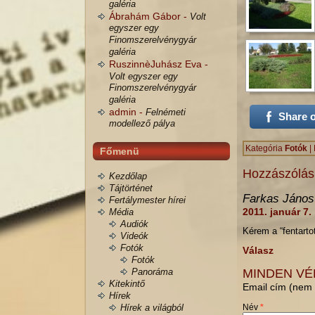
galéria
Ábrahám Gábor -
Volt
egyszer egy
Finomszerelvénygyár
galéria
RuszinnèJuhász Eva -
Volt egyszer egy
Finomszerelvénygyár
galéria
admin -
Felnémeti
Share 
modellező pálya
Kategória
Fotók
|
Főmenü
Hozzászólá
Kezdőlap
Tájtörténet
Farkas János 
Fertálymester hírei
2011. január 7.
Média
Audiók
Kérem a “fentartot
Videók
Fotók
Válasz
Fotók
Panoráma
MINDEN VÉ
Kitekintő
Email cím (nem 
Hírek
Hírek a világból
Név
*