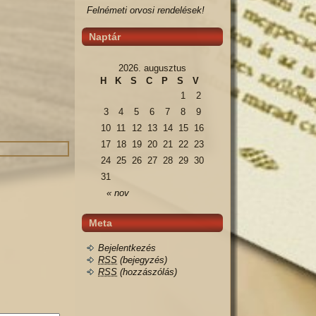
Felnémeti orvosi rendelések!
Naptár
2026. augusztus
H
K
S
C
P
S
V
1
2
3
4
5
6
7
8
9
10
11
12
13
14
15
16
17
18
19
20
21
22
23
24
25
26
27
28
29
30
31
« nov
Meta
Bejelentkezés
RSS
(bejegyzés)
RSS
(hozzászólás)