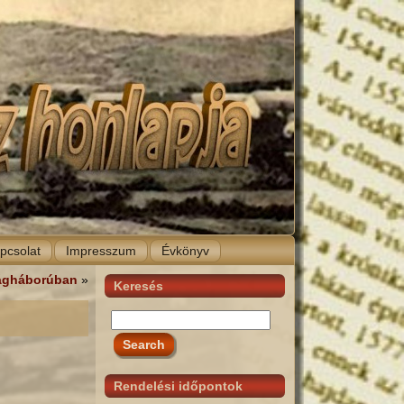
pcsolat
Impresszum
Évkönyv
lágháborúban
»
Keresés
Rendelési időpontok