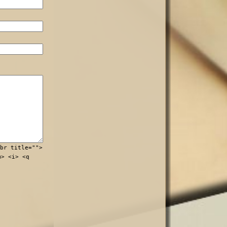
br title="">
m> <i> <q