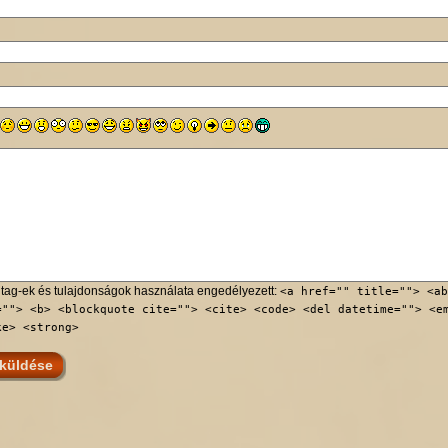
tag-ek és tulajdonságok használata engedélyezett:
<a href="" title=""> <ab
=""> <b> <blockquote cite=""> <cite> <code> <del datetime=""> <e
ke> <strong>