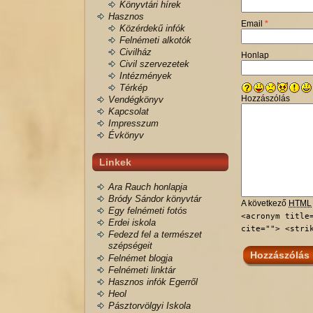
Könyvtári hírek
Hasznos
Email
*
Közérdekű infók
Felnémeti alkotók
Civilház
Honlap
Civil szervezetek
Intézmények
Térkép
Hozzászólás
Vendégkönyv
Kapcsolat
Impresszum
Évkönyv
Linkek
Ara Rauch honlapja
Bródy Sándor könyvtár
A következő
HTML
Egy felnémeti fotós
<acronym title
Erdei iskola
cite=""> <stri
Fedezd fel a természet
szépségeit
Felnémet blogja
Felnémeti linktár
Hasznos infók Egerről
Heol
Pásztorvölgyi Iskola