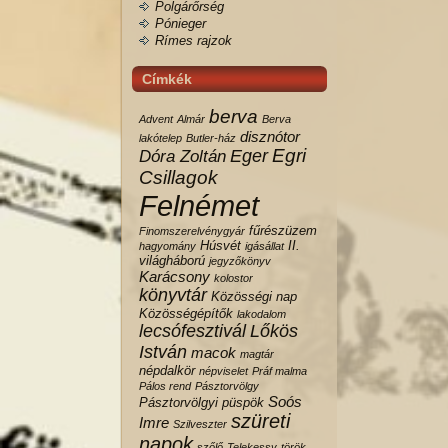
Polgárőrség
Pónieger
Rímes rajzok
Címkék
berva
Advent
Almár
Berva
disznótor
lakótelep
Butler-ház
Egri
Eger
Dóra Zoltán
Csillagok
Felnémet
fűrészüzem
Finomszerelvénygyár
Húsvét
II.
hagyomány
igásállat
világháború
jegyzőkönyv
Karácsony
kolostor
könyvtár
Közösségi nap
Közösségépítők
lakodalom
lecsófesztivál
Lőkös
István
macok
magtár
népdalkör
népviselet
Práf malma
Pálos rend
Pásztorvölgy
Soós
Pásztorvölgyi
püspök
szüreti
Imre
Szilveszter
napok
szőlő
Telekessy
török