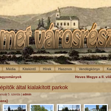
Média
Kitekintő
Hírek
Hasznos
Vendégkönyv
Ka
 hagyományok
Heves Megye a II. vi
pítők által kialakított parkok
anuár 5. szerda
|
admin
Lens]