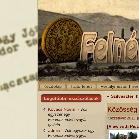
Kezdőlap
Tájtörténet
Fertálymester hírei
«
Szilveszteri
Legutóbbi hozzászólások
Közösség é
Kovács Noémi -
Volt
egyszer egy
Közzétéve:
2011. j
Finomszerelvénygyár
galéria
[View with Pic
admin -
Volt egyszer egy
Finomszerelvénygyár