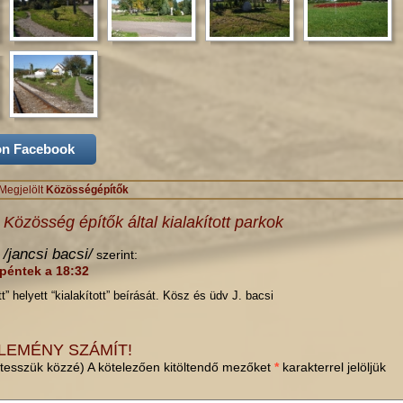
on Facebook
Megjelölt
Közösségépítők
s
Közösség építők által kialakított parkok
/jancsi bacsi/
szerint:
 péntek a 18:32
t” helyett “kialakított” beírását. Kösz és üdv J. bacsi
LEMÉNY SZÁMÍT!
tesszük közzé) A kötelezően kitöltendő mezőket
*
karakterrel jelöljük