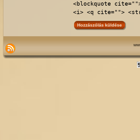
<blockquote cite=""
<i> <q cite=""> <st
www