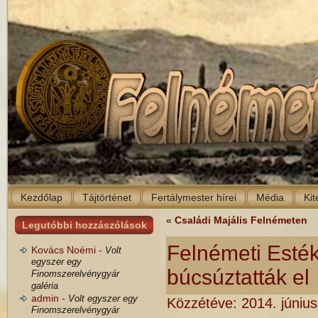
Kezdőlap
Tájtörténet
Fertálymester hírei
Média
Kit
«
Családi Majális Felnémeten
Legutóbbi hozzászólások
Felnémeti Esték
Kovács Noémi -
Volt
egyszer egy
búcsúztatták el
Finomszerelvénygyár
galéria
admin -
Volt egyszer egy
Közzétéve:
2014. június
Finomszerelvénygyár