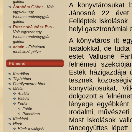
galéria
A könyvtárosukat b
Ábrahám Gábor -
Volt
Jánosné 22 évet 
egyszer egy
Finomszerelvénygyár
Felléptek iskolások
galéria
RuszinnèJuhász Eva -
helyi gasztronómiai e
Volt egyszer egy
Finomszerelvénygyár
A könyvtáros itt eg
galéria
admin -
fiatalokkal, de tudt
Felnémeti
modellező pálya
estet Vallusné Far
felnémeti szekciój
Főmenü
Esték házigazdája 
Kezdőlap
tesznek közösségiv
Tájtörténet
Fertálymester hírei
könyvtárosukat, Vi
Média
Audiók
dolgozott a felnéme
Videók
lényege egyébként,
Fotók
Fotók
Irodalmi, művészeti 
Panoráma
Most iskolások vall
Kitekintő
Hírek
táncegyüttes lépett
Hírek a világból