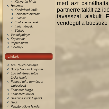
Könyvtári hírek
mert azt csinálhatt
Hasznos
partnerre talált az 
Közérdekű infók
Felnémeti alkotók
tavasszal alakult 
Civilház
vendégül a búcsúzó k
Civil szervezetek
Intézmények
Térkép
Vendégkönyv
Kapcsolat
Impresszum
Évkönyv
Linkek
Ara Rauch honlapja
Bródy Sándor könyvtár
Egy felnémeti fotós
Erdei iskola
Fedezd fel a természet
szépségeit
Felnémet blogja
Felnémeti linktár
Hasznos infók Egerről
Heol
Pásztorvölgyi Iskola