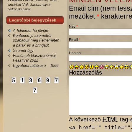
Vak Jancsi
urbárium
vasút
Email cím (nem tessz
Vidróczki
őskor
mezőket
*
karakterrel
Legutóbbi bejegyzések
Név
*
A felnemet.hu jövője
Konténernyi szeméttől
Email
*
szabadult meg Felnémeten
a patak és a bringaút
Szemét ügy
Honlap
Felnémeti Gasztronómiai
Fesztivál 2022
Egyetemi találkozó – 1966
Hozzászólás
A következő
HTML
tag-e
<a href="" title=""