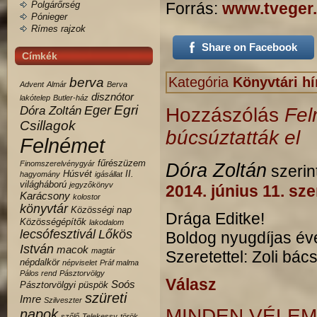
Polgárőrség
Forrás:
www.tveger
Pónieger
Rímes rajzok
Share on Facebook
Címkék
Kategória
Könyvtári hí
berva
Advent
Almár
Berva
disznótor
lakótelep
Butler-ház
Egri
Eger
Dóra Zoltán
Hozzászólás
Fel
Csillagok
búcsúztatták el
Felnémet
fűrészüzem
Finomszerelvénygyár
Dóra Zoltán
szerin
Húsvét
II.
hagyomány
igásállat
világháború
jegyzőkönyv
2014. június 11. sz
Karácsony
kolostor
könyvtár
Közösségi nap
Drága Editke!
Közösségépítők
lakodalom
lecsófesztivál
Lőkös
Boldog nyugdíjas éve
István
macok
magtár
Szeretettel: Zoli bács
népdalkör
népviselet
Práf malma
Pálos rend
Pásztorvölgy
Válasz
Soós
Pásztorvölgyi
püspök
szüreti
Imre
Szilveszter
MINDEN VÉLEM
napok
szőlő
Telekessy
török