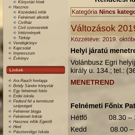
Könyvtári hírek
Hasznos
Kategória
Nincs katego
Közérdekű infók
Felnémeti alkotók
Civilház
Változások 2019
Civil szervezetek
Intézmények
Térkép
Közzétéve:
2019. októb
Vendégkönyv
Kapcsolat
Helyi járatú menetr
Impresszum
Évkönyv
Volánbusz Egri helyi
király u. 134.; tel.: 
Linkek
Ara Rauch honlapja
MENETREND
Bródy Sándor könyvtár
Egy felnémeti fotós
Erdei iskola
Fedezd fel a természet
Felnémeti Főnix Pat
szépségeit
Felnémet blogja
Hétfő 08.30 – 1
Felnémeti linktár
Hasznos infók Egerről
Heol
Kedd 08.00 – 1
Pásztorvölgyi Iskola