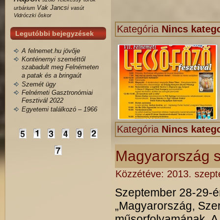
Vak Jancsi
urbárium
vasút
Vidróczki
őskor
Kategória
Nincs katego
Legutóbbi bejegyzések
A felnemet.hu jövője
Konténernyi szeméttől
szabadult meg Felnémeten
a patak és a bringaút
Szemét ügy
Felnémeti Gasztronómiai
Fesztivál 2022
Egyetemi találkozó – 1966
Kategória
Nincs katego
Magyarország sz
Közzétéve:
2013. szept
Szeptember 28-29-én
„Magyarország, Szere
műsorfolyamának. A 