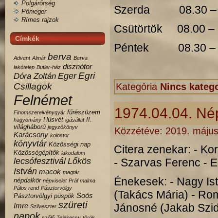
Polgárőrség
Szerda 08.30 – 
Pónieger
Rímes rajzok
Csütörtök 08.00 – 
Címkék
Péntek 08.30 – 
berva
Advent
Almár
Berva
disznótor
lakótelep
Butler-ház
Egri
Eger
Dóra Zoltán
Csillagok
Kategória
Nincs katego
Felnémet
1974.04.04. Né
fűrészüzem
Finomszerelvénygyár
Húsvét
II.
hagyomány
igásállat
világháború
jegyzőkönyv
Közzétéve:
2019. május
Karácsony
kolostor
könyvtár
Közösségi nap
Citera zenekar: - Ko
Közösségépítők
lakodalom
lecsófesztivál
Lőkös
- Szarvas Ferenc - 
István
macok
magtár
Énekesek: - Nagy Is
népdalkör
népviselet
Práf malma
Pálos rend
Pásztorvölgy
(Takács Mária) - Ro
Soós
Pásztorvölgyi
püspök
szüreti
Imre
Jánosné (Jakab Szidó
Szilveszter
napok
szőlő
Telekessy
török