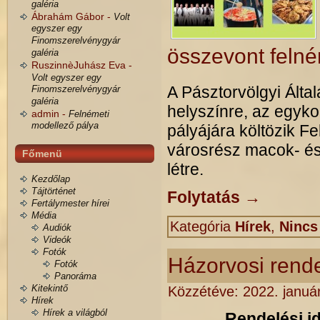
galéria
Ábrahám Gábor -
Volt
egyszer egy
Finomszerelvénygyár
összevont felné
galéria
RuszinnèJuhász Eva -
Volt egyszer egy
A Pásztorvölgyi Álta
Finomszerelvénygyár
galéria
helyszínre, az egyko
admin -
Felnémeti
modellező pálya
pályájára költözik F
városrész macok- és 
Főmenü
létre.
Kezdőlap
Tájtörténet
Folytatás
→
Fertálymester hírei
Média
Kategória
Hírek
,
Nincs
Audiók
Videók
Fotók
Házorvosi rende
Fotók
Panoráma
Kitekintő
Közzétéve:
2022. januá
Hírek
Hírek a világból
Rendelési i