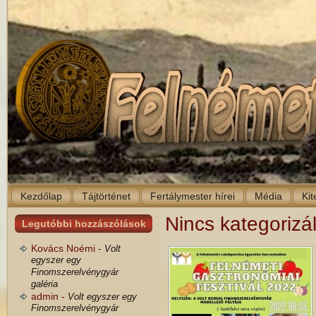
Kezdőlap
Tájtörténet
Fertálymester hírei
Média
Kit
Nincs kategorizá
Legutóbbi hozzászólások
Kovács Noémi -
Volt
egyszer egy
Finomszerelvénygyár
galéria
admin -
Volt egyszer egy
Finomszerelvénygyár