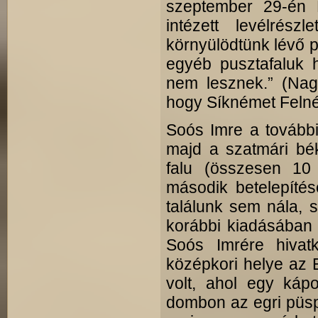
szeptember 29-én 
intézett levélrész
környülödtünk lévő p
egyéb pusztafaluk 
nem lesznek.” (Nag
hogy Síknémet Felném
Soós Imre a továbbia
majd a szatmári bé
falu (összesen 10 
második betelepítés
találunk sem nála, 
korábbi kiadásában 
Soós Imrére hivatk
középkori helye az 
volt, ahol egy kápo
dombon az egri püsp