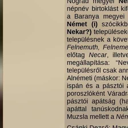
Nógrád megyei
Ne
népnév birtoklást k
a Baranya megye
Német (i)
szócikkb
Nekar?)
települések
településnek a követ
Felnemuth, Felneme
előtag
Necar
, illet
megállapítása: “Ne
településről csak ann
Alnémeti (máskor: N
ispán és a pásztói 
poroszlóként Váradr
pásztói apátság (h
apáttal tanúskodna
Muzsla mellett a
Ném
Csánki Dezső: Magya