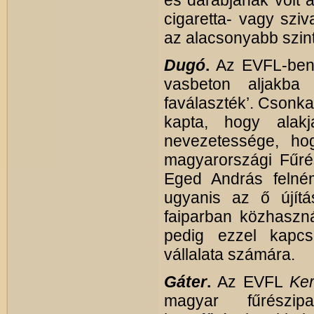
es darabjának volt a
cigaretta- vagy sziv
az alacsonyabb szint
Dugó
.
Az EVFL-be
vasbeton aljakba 
faválaszték’. Csonka
kapta, hogy alak
nevezetessége, ho
magyarországi Fűrés
Eged András felném
ugyanis az ő újítá
faiparban közhaszn
pedig ezzel kapcs
vállalata számára.
Gáter
.
Az EVFL
Ker
magyar fűrészip