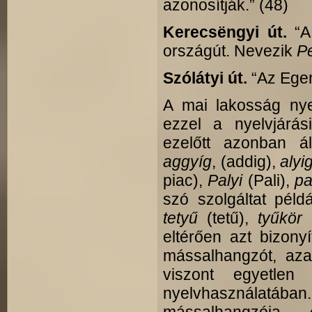
azonosítják.” (48)
Kerecsëngyi út.
“A
országút. Nevezik
P
Szólátyi út.
“Az Eger
A mai lakosság nye
ezzel a nyelvjárás
ezelőtt azonban ál
aggyíg
, (addig),
alyi
piac),
Palyi
(Pali),
pa
szó szolgáltat pél
tetyű
(tetű),
tyűkör
eltérően azt bizon
mássalhangzót, a
viszont egyetlen
nyelvhasználat