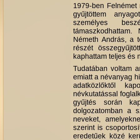
1979-ben Felnémet 
gyűjtöttem anyago
személyes besz
támaszkodhattam. 
Németh András, a te
részét összegyűjtö
kaphattam teljes és 
Tudatában voltam a
emiatt a névanyag hi
adatközlőktől kapo
névkutatással foglalk
gyűjtés során kap
dolgozatomban a sz
neveket, amelyeknek
szerint is csoporto
eredetűek közé kerü