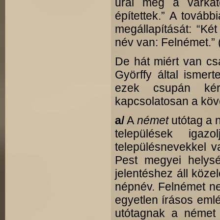
urai meg a várkat
építettek.” A tovább
megállapítását: “Két
név van: Felnémet.” 
De hát miért van cs
Györffy által ismer
ezek csupán ké
kapcsolatosan a köve
a/
A
német
utótag a 
települések iga
településnevekkel v
Pest megyei hely
jelentéshez áll közel
népnév. Felnémet ne
egyetlen írásos eml
utótagnak a német 