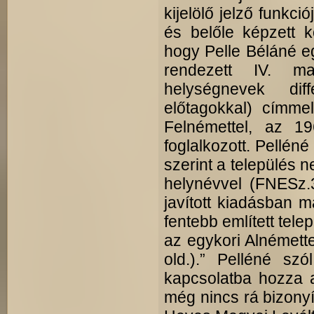
kijelölő jelző funkc
és belőle képzett k
hogy Pelle Béláné e
rendezett IV. m
helységnevek diff
előtagokkal) címmel
Felnémettel, az 19
foglalkozott. Pellén
szerint a település 
helynévvel (FNESz.
javított kiadásban má
fentebb említett tele
az egykori Alnémette
old.).” Pelléné sz
kapcsolatba hozza a
még nincs rá bizony