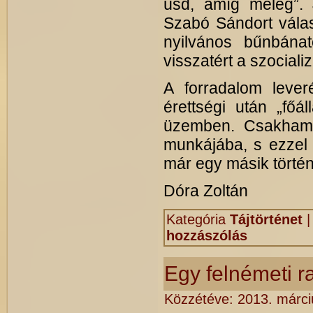
üsd, amíg meleg”. 
Szabó Sándort válas
nyilvános bűnbánat
visszatért a szociali
A forradalom lever
érettségi után „fő
üzemben. Csakhamar
munkájába, s ezzel 
már egy másik történ
Dóra Zoltán
Kategória
Tájtörténet
hozzászólás
Egy felnémeti 
Közzétéve:
2013. márci