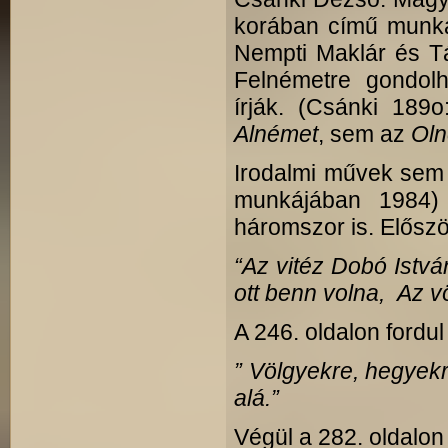
korában című munká
Nempti Maklár és Tá
Felnémetre gondol
írják. (Csánki 189
Alnémet
, sem az
Ol
Irodalmi művek sem 
munkájában 1984)
háromszor is. Előszö
“Az vitéz Dobó Istv
ott benn volna, Az vö
A 246. oldalon fordu
” Völgyekre, hegyek
alá.”
Végül a 282. oldalon