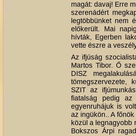
magát: davaj! Erre m
szerenádért megkapj
legtöbbünket nem ér
előkerült. Mai nap
hívták, Egerben la
vette észre a veszély
Az ifjúság szocialis
Martos Tibor. Ő sze
DISZ megalakulás
tömegszervezete, k
SZIT az ifjúmunkáso
fiatalság pedig az
egyenruhájuk is volt
az ingükön.. A főnök 
közül a legnagyobb 
Bokszos Árpi ragad