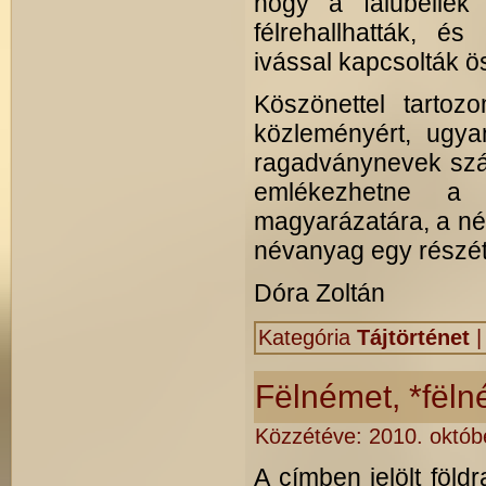
hogy a falubeliek
félrehallhatták, és
ivással kapcsolták ö
Köszönettel tarto
közleményért, ugya
ragadványnevek szá
emlékezhetne a 
magyarázatára, a név
névanyag egy részét 
Dóra Zoltán
Kategória
Tájtörténet
Fëlnémet, *fël
Közzétéve:
2010. októb
A címben jelölt föld