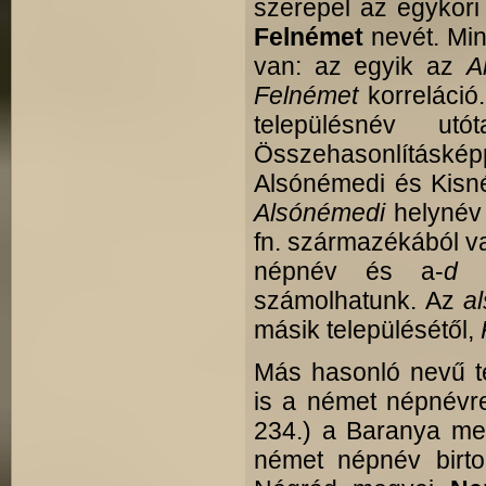
szerepel az egykori
Felnémet
nevét. Min
van: az egyik az
A
Felnémet
korreláci
településnév ut
Összehasonlításk
Alsónémedi és Kisné
Alsónémedi
helynév 
fn. származékából val
népnév és a-
d (
számolhatunk. Az
a
másik településétől,
Más hasonló nevű te
is a német népnévre 
234.) a Baranya m
német népnév birto