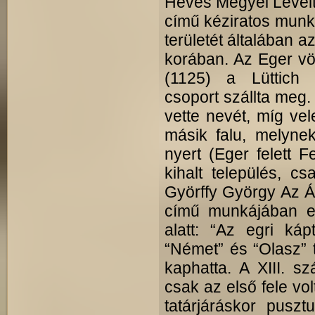
Heves Megyei Levéltá
című kéziratos munk
területét általában 
korában. Az Eger völ
(1125) a Lüttich 
csoport szállta meg.
vette nevét, míg ve
másik falu, melyne
nyert (Eger felett F
kihalt település, c
Györffy György Az Ár
című munkájában e
alatt: “Az egri káp
“Német” és “Olasz” t
kaphatta. A XIII. s
csak az első fele vo
tatárjáráskor pusztul