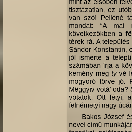
mint az elsőben felv
tisztázatlan, ez utó
van szó! Pelléné t
mondat: “A mai n
következőkben a
f
térek rá. A település
Sándor Konstantin, ci
jól ismerte a telep
számában írja a köv
kemény meg
ty
-vé l
mogyoró törve jó. 
Mëggyiv vótá’ oda? S
vótatok. Ott fétyi,
fëlnémetyi nagy úcán
Bakos József és Fe
nevei című munkáján