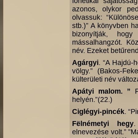
fonetikai sajátossá
azonos, olykor pedi
olvassuk: “Különö
stb.)” A könyvben ha
bizonyítják, ho
mássalhangzót. Köz
név. Ezeket betűren
Agárgyi
.
“A Hajdú-h
völgy.” (Bakos-Fek
külterületi név válto
Apátyi malom. ”
helyén.”(22.)
Ciglégyi-pincék
. “P
Fëlnémetyi hegy
elnevezése volt.” ”