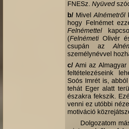
FNESz.
Nyüved
szóc
b/
Mivel
Alnémetről
hogy Felnémet ezze
Felnémettel
kapcso
(
Felnémeti
Olivér 
csupán az
Alném
személynévvel hozha
c/
Ami az Almagyar - 
feltételezéseink l
Soós Imrét is, abból
tehát Eger alatt ter
északra fekszik. Ez
venni ez utóbbi néze
motiváció közrejátsz
Dolgozatom másodi