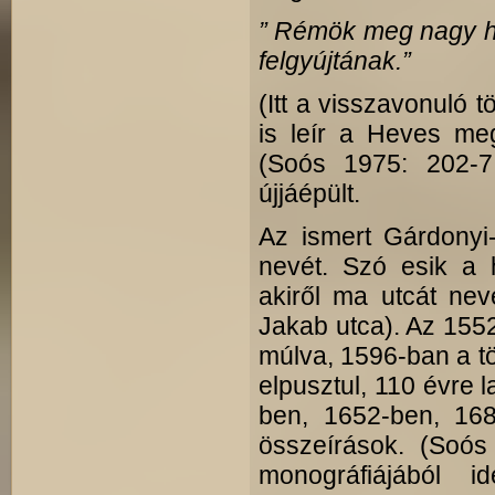
” Rémök meg nagy h
felgyújtának.”
(Itt a visszavonuló 
is leír a Heves me
(Soós 1975: 202-7
újjáépült.
Az ismert Gárdonyi
nevét. Szó esik a h
akiről ma utcát ne
Jakab utca). Az 155
múlva, 1596-ban a tö
elpusztul, 110 évre l
ben, 1652-ben, 16
összeírások. (Soós
monográfiájából