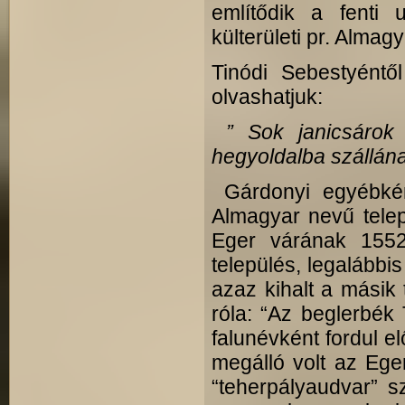
említődik a fenti 
külterületi pr. Alma
Tinódi Sebestyéntő
olvashatjuk:
” Sok janicsárok
hegyoldalba szállán
Gárdonyi egyébként
Almagyar nevű telep
Eger várának 1552
település, legalábbis 
azaz kihalt a másik 
róla: “Az beglerbék 
falunévként fordul e
megálló volt az Eg
“teherpályaudvar” 