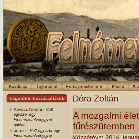
Kezdőlap
Tájtörténet
Fertálymester hírei
Média
Kit
Dóra Zoltán
Legutóbbi hozzászólások
Kovács Noémi -
Volt
A mozgalmi élet
egyszer egy
Finomszerelvénygyár
fűrészütemben
galéria
admin -
Volt egyszer egy
Finomszerelvénygyár
Közzétéve:
2014. januá