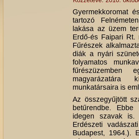
Közzétéve:
2010. októb
Gyermekkoromat és
tartozó Felnémete
lakása az üzem ter
Erdő-és Faipari Rt.
Fűrészek alkalmazt
diák a nyári szünet
folyamatos munkav
fűrészüzemben eg
magyarázatára k
munkatársaira is em
Az összegyűjtött s
betűrendbe. Ebbe 
idegen szavak is. 
Erdészeti vadászati
Budapest, 1964.). 