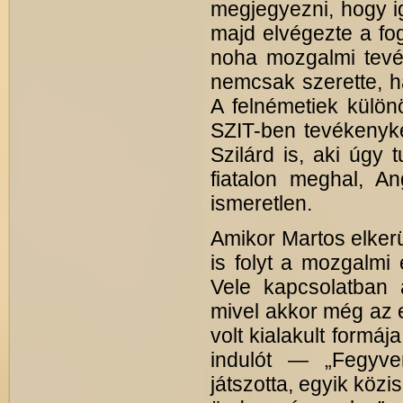
megjegyezni, hogy ig
majd elvégezte a fog
noha mozgalmi tevé
nemcsak szerette, ha
A felnémetiek külön
SZIT-ben tevékenyke
Szilárd is, aki úgy 
fiatalon meghal, A
ismeretlen.
Amikor Martos elker
is folyt a mozgalmi é
Vele kapcsolatban 
mivel akkor még az 
volt kialakult formá
indulót ― „Fegyve
játszotta, egyik közi