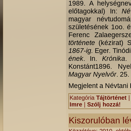
1989. A helységneve
előtagokkal) In:
Né
magyar névtudomán
születésének 1oo. é
Ferenc Zalaegersz
története
(kézirat) 
1867-ig.
Eger. Tinód
ének
. In.
Krónika
.
Konstánt1896. Nyel
Magyar Nyelvőr
. 25.
Megjelent a Névtani
Kategória
Tájtörténet
Imre
|
Szólj hozzá!
Kiszorulóban lé