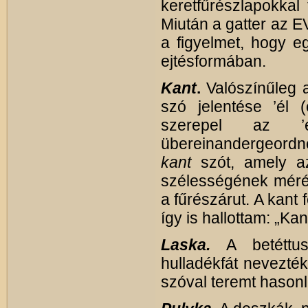
keretfűrészlapokkal
Miután a gatter az E
a figyelmet, hogy e
ejtésformában.
Kant
.
Valószínűleg 
szó jelentése ’él 
szerepel az ’e
übereinandergeordnet
kant
szót, amely az
szélességének mérése
a fűrészárut. A kant
így is hallottam: „Kan
Laska.
A betéttus
hulladékfát nevezték
szóval teremt hasonl