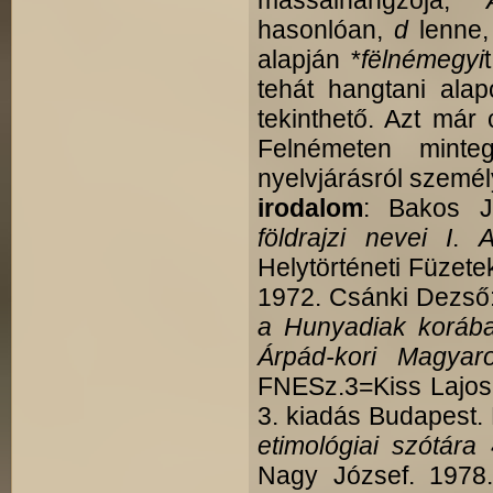
mássalhangzója,
hasonlóan,
d
lenne, 
alapján *
fëlnémegyi
tehát hangtani alap
tekinthető. Azt már
Felnémeten minteg
nyelvjárásról személ
irodalom
: Bakos J
földrajzi nevei I
.
A
Helytörténeti Füzete
1972. Csánki Dezső
a Hunyadiak korá
Árpád-kori Magyar
FNESz.3=Kiss Lajo
3. kiadás Budapest
etimológiai szótára
4
Nagy József. 197