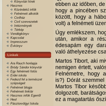
Könyvtári hírek
ebben az időben, d
Hasznos
hogy a pincében sz
Közérdekű infók
Felnémeti alkotók
között, hogy a hábor
Civilház
Civil szervezetek
volt) a felnémeti üz
Intézmények
Térkép
Úgy emlékszem, hogy
Vendégkönyv
után, amikor a rész
Kapcsolat
Impresszum
édesapám egy dara
Évkönyv
való áthelyezése cs
Linkek
Martos Tibort, aki mi
Ara Rauch honlapja
nemigen értett, val
Bródy Sándor könyvtár
Egy felnémeti fotós
Felnémetre, hogy a
Erdei iskola
is?) Dórát szemmel 
Fedezd fel a természet
szépségeit
Martos Tibor később
Felnémet blogja
Felnémeti linktár
dolgozott, barátságo
Hasznos infók Egerről
ez a magatartás őszi
Heol
Pásztorvölgyi Iskola