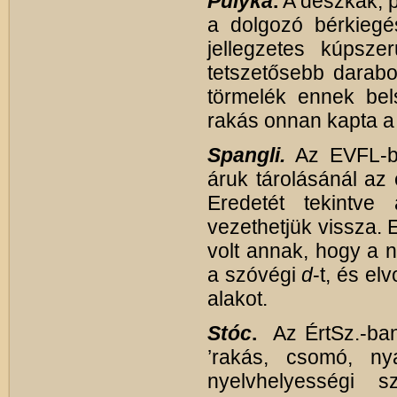
Pulyka
.
A deszkák, p
a dolgozó bérkiegé
jellegzetes kúpsz
tetszetősebb darabo
törmelék ennek bels
rakás onnan kapta a n
Spangli.
Az EVFL-
áruk tárolásánál az 
Eredetét tekintv
vezethetjük vissza. 
volt annak, hogy a n
a szóvégi
d
-t, és el
alakot.
Stóc
.
Az ÉrtSz.-ban 
’rakás, csomó, nya
nyelvhelyességi s