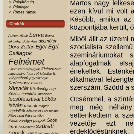
Martos nagy lelkese
Polgárőrség
Pónieger
ezen kívül mi volt 
Rímes rajzok
Később, amikor az 
Címkék
központjába került, ő
berva
Advent
Almár
Berva
Miből állt az üzemi
disznótor
lakótelep
Butler-ház
szocialista szellem
Egri
Eger
Dóra Zoltán
Csillagok
szemináriumokat s
Felnémet
alapfogalmak elsa
fűrészüzem
Finomszerelvénygyár
énekeltek. Esténké
Húsvét
II.
hagyomány
igásállat
alkalmával felzengt
világháború
jegyzőkönyv
Karácsony
kolostor
szerszám, Sződd a se
könyvtár
Közösségi nap
Közösségépítők
lakodalom
Öcsémmel, a szintén
lecsófesztivál
Lőkös
István
macok
meg még néhány k
magtár
népdalkör
népviselet
Práf malma
settenkedtem a szem
Pálos rend
Pásztorvölgy
Soós
Pásztorvölgyi
püspök
vezetője ezt ne
szüreti
Imre
Szilveszter
érdeklődésünkne
napok
szőlő
Telekessy
török