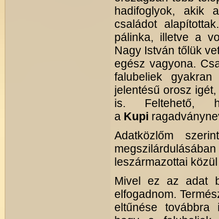
hadifoglyok, akik 
családot alapított
pálinka, illetve a
Nagy István tőlük vett
egész vagyona. Csa
falubeliek gyakran
jelentésű orosz igét
is. Feltehető,
a
Kupi
ragadványne
Adatközlőm szeri
megszilárdulásában
leszármazottai közül 
Mivel ez az adat bi
elfogadnom. Termész
eltűnése továbbra i