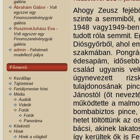
galéria
Ábrahám Gábor -
Volt
Ahogy Zeusz fejéből
egyszer egy
szinte a semmiből, 
Finomszerelvénygyár
galéria
1948 vagy1949-ben e
RuszinnèJuhász Eva -
Volt egyszer egy
tudott róla semmit. 
Finomszerelvénygyár
Diósgyőrből, ahol e
galéria
admin -
Felnémeti
szakmában. Pongrác
modellező pálya
édesapám, idősebb
Főmenü
család ugyanis vel
úgynevezett ri
Kezdőlap
Tájtörténet
tulajdonosának pinc
Fertálymester hírei
Jánostól (őt nevezt
Média
Audiók
működtette a malmot
Videók
bombabiztos pince,
Fotók
Fotók
hetet töltöttünk az 
Panoráma
Kitekintő
bácsi, akinek lakatos
Hírek
így kerültek ők is F
Hírek a világból