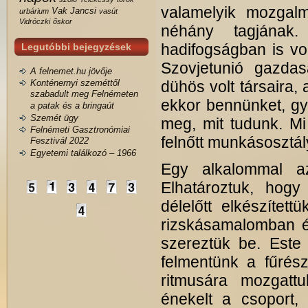
valamelyik mozgal
Vak Jancsi
urbárium
vasút
Vidróczki
őskor
néhány tagjának
hadifogságban is vo
Legutóbbi bejegyzések
Szovjetunió gazdas
A felnemet.hu jövője
Konténernyi szeméttől
dühös volt társaira,
szabadult meg Felnémeten
ekkor bennünket, gye
a patak és a bringaút
Szemét ügy
meg, mit tudunk. Mi
Felnémeti Gasztronómiai
felnőtt munkásosztál
Fesztivál 2022
Egyetemi találkozó – 1966
Egy alkalommal az
Elhatároztuk, hogy
délelőtt elkészítet
rizskásamalomban él
szereztük be. Este
felmentünk a fűrés
ritmusára mozgattu
énekelt a csoport, 