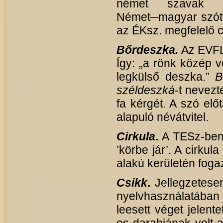
német szavak j
Német─magyar szótá
az ÉKsz. megfelelő c
Bőrdeszka.
Az EVF
Így: „a rönk közép v
legkülső deszka.”
B
széldeszká
-t nevezt
fa kérgét. A szó el
alapuló névátvitel.
Cirkula
.
A TESz-ben
’körbe jár’. A cirku
alakú kerületén foga
Csikk
.
Jellegzetesen
nyelvhasználatába
leesett véget jelente