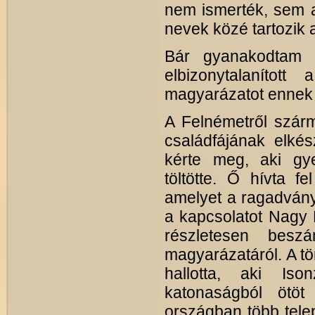
nem ismerték, sem a
nevek közé tartozik
Bár gyanakodta
elbizonytalanítot
magyarázatot ennek
A Felnémetről szár
családfájának elkés
kérte meg, aki gye
töltötte. Ő hívta f
amelyet a ragadványn
a kapcsolatot Nagy 
részletesen beszá
magyarázatáról. A t
hallotta, aki Iso
katonaságból ötöt
országban több tele