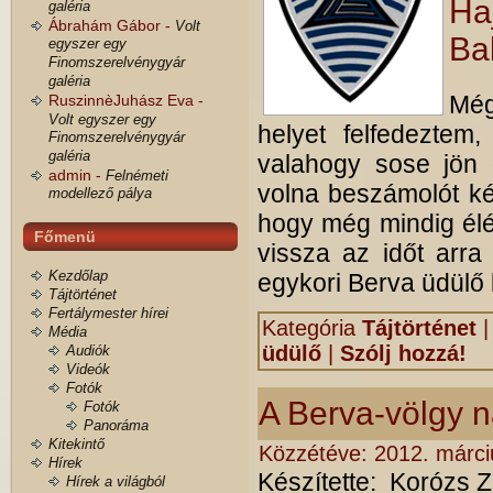
Ha
galéria
Ábrahám Gábor -
Volt
Ba
egyszer egy
Finomszerelvénygyár
galéria
Még
RuszinnèJuhász Eva -
Volt egyszer egy
helyet felfedeztem
Finomszerelvénygyár
galéria
valahogy sose jön 
admin -
Felnémeti
volna beszámolót kés
modellező pálya
hogy még mindig élé
Főmenü
vissza az időt arra 
Kezdőlap
egykori Berva üdülő
Tájtörténet
Fertálymester hírei
Kategória
Tájtörténet
Média
üdülő
|
Szólj hozzá!
Audiók
Videók
Fotók
A Berva-völgy 
Fotók
Panoráma
Kitekintő
Közzétéve:
2012. márci
Hírek
Készítette: Korózs 
Hírek a világból