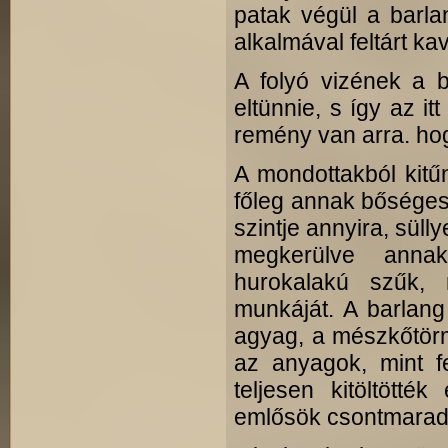
patak végül a barla
alkalmával feltárt ka
A folyó vizének a b
eltünnie, s így az i
remény van arra. hog
A mondottakból kitű
főleg annak bőséges
szintje annyira, sülly
megkerülve annak
hurokalakú szűk, n
munkáját. A barlang
agyag, a mészkőtör
az anyagok, mint f
teljesen kitöltötték
emlősök csontmaradv