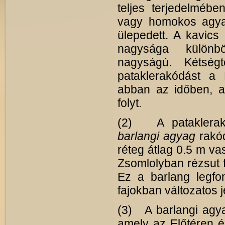
teljes terjedelmébe
vagy homokos agyag
ülepedett. A kavics
nagysága különb
nagyságú. Kétség
pataklerakódást a 
abban az időben, 
folyt.
(2) A pataklerakó
barlangi agyag
rakó
réteg átlag 0.5 m va
Zsomlolyban rézsut fö
Ez a barlang legfo
fajokban változatos j
(3) A barlangi agy
amely az Előtéren é