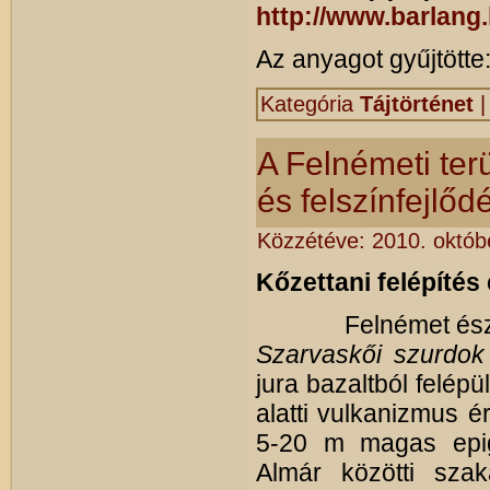
http://www.barlang
Az anyagot gyűjtötte
Kategória
Tájtörténet
A Felnémeti ter
és felszínfejlőd
Közzétéve:
2010. októb
Kőzettani felépítés 
Felnémet északi h
Szarvaskői szurdok
jura bazaltból felép
alatti vulkanizmus é
5-20 m magas epig
Almár közötti szak