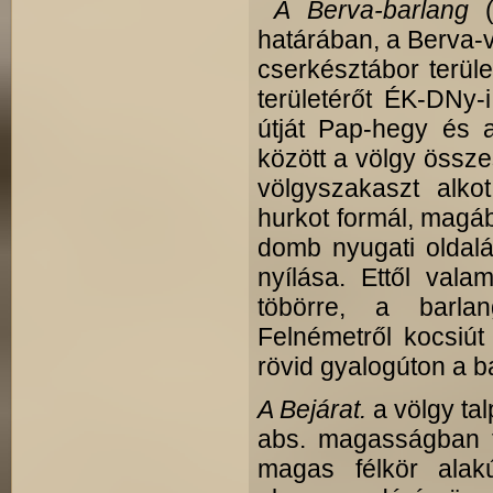
A Berva-barlang
határában, a Berva-v
cserkésztábor terül
területérőt ÉK-DNy-i
útját Pap-hegy és 
között a völgy össze
völgyszakaszt alko
hurkot formál, magáb
domb nyugati oldalán
nyílása. Ettől vala
töbörre, a barlan
Felnémetről kocsiút
rövid gyalogúton a b
A Bejárat.
a völgy ta
abs. magasságban f
magas félkör alak