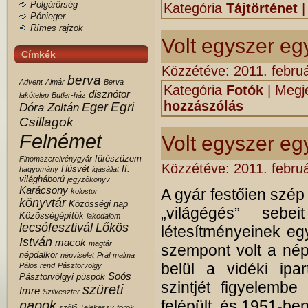
Polgárőrség
Kategória
Tájtörténet
Pónieger
Rímes rajzok
Volt egyszer eg
Címkék
Közzétéve:
2011. februá
berva
Advent
Almár
Berva
Kategória
Fotók
|
Megje
disznótor
lakótelep
Butler-ház
hozzászólás
Egri
Eger
Dóra Zoltán
Csillagok
Felnémet
Volt egyszer e
fűrészüzem
Finomszerelvénygyár
Közzétéve:
2011. februá
Húsvét
II.
hagyomány
igásállat
világháború
jegyzőkönyv
Karácsony
A gyár festőien szé
kolostor
könyvtár
Közösségi nap
„világégés” sebe
Közösségépítők
lakodalom
lecsófesztivál
Lőkös
létesítményeinek eg
István
macok
magtár
szempont volt a nép
népdalkör
népviselet
Práf malma
belül a vidéki ipart
Pálos rend
Pásztorvölgy
Soós
Pásztorvölgyi
püspök
szintjét figyelembe
szüreti
Imre
Szilveszter
felépült, és 1951-ben
napok
szőlő
Telekessy
török