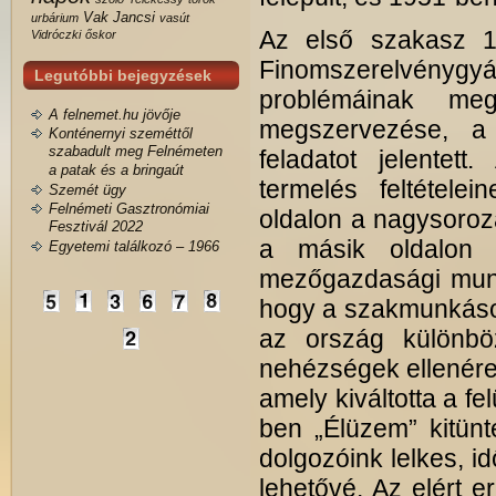
Vak Jancsi
urbárium
vasút
Az első szakasz 19
Vidróczki
őskor
Finomszerelvénygyár
Legutóbbi bejegyzések
problémáinak me
A felnemet.hu jövője
megszervezése, a 
Konténernyi szeméttől
szabadult meg Felnémeten
feladatot jelentet
a patak és a bringaút
termelés feltétele
Szemét ügy
Felnémeti Gasztronómiai
oldalon a nagysoroz
Fesztivál 2022
a másik oldalon a
Egyetemi találkozó – 1966
mezőgazdasági munká
hogy a szakmunkások
az ország különböz
nehézségek ellenére 
amely kiváltotta a fe
ben „Élüzem” kitünt
dolgozóink lelkes, i
lehetővé. Az elért 