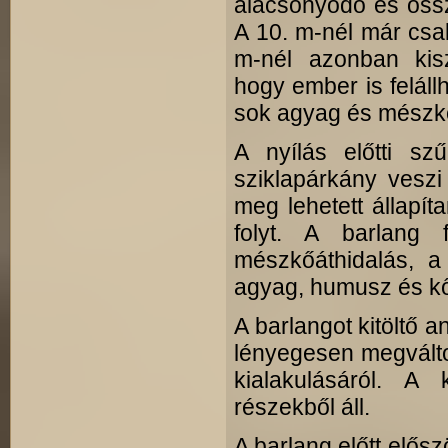
alacsonyodó és össz
A 10. m-nél már csa
m-nél azonban kisz
hogy ember is felállh
sok agyag és mészkő
A nyílás előtti szű
sziklapárkány veszi
meg lehetett állapít
folyt. A barlang 
mészkőáthidalás, 
agyag, humusz és kőt
A barlangot kitöltő a
lényegesen megváltoz
kialakulásáról. A 
részekből áll.
A barlang előtt elős