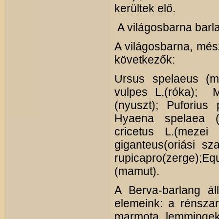
kerültek elő.
A világosbarna barl
A világosbarna, mész
következők:
Ursus spelaeus (me
vulpes L.(róka); M
(nyuszt); Puforius 
Hyaena spelaea (b
cricetus L.(mezei
giganteus(oriási sz
rupicapro(zerge);Equ
(mamut).
A Berva-barlang áll
elemeink: a rénszar
marmota, lemmingek 