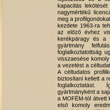
kapacitás lekötését
nagymértékű licenc
meg a profilgondokat
kezdete 1963-ra teh
az előző évhez vis
kerékpáragy és a k
gyártmány felfut
foglalkoztatottság 
visszaesése komoly 
a vezetést a céltudat
A céltudatos profil
biztosítani kellett a
foglalkoztatást.
gyártmányként a saját
a MOFÉM-tól átvett k
első komoly eredm