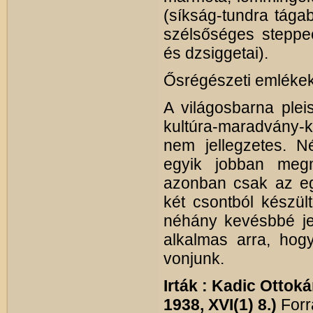
(síkság-tundra tága
szélsőséges steppee
és dzsiggetai).
Ősrégészeti emléke
A világosbarna plei
kultúra-maradvány-ke
nem jellegzetes. N
egyik jobban megm
azonban csak az egy
két csontból készült
néhány kevésbbé je
alkalmas arra, hogy
vonjunk.
Irták : Kadic Ottoká
1938, XVI(1) 8.)
Forr