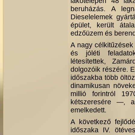
lakótelepen 48 lak
beruházás. A legn
Dieselelemek gyártá
épület, került áta
edzőüzem és beren
A nagy célkitűzések 
és jóléti feladat
létesítettek, Zamá
dolgozóik részére. E
időszakba több öltöző
dinamikusan növeked
millió forintról 1
kétszeresére —‚ a
emelkedett.
A következő fejlőd
időszaka IV. ötéves