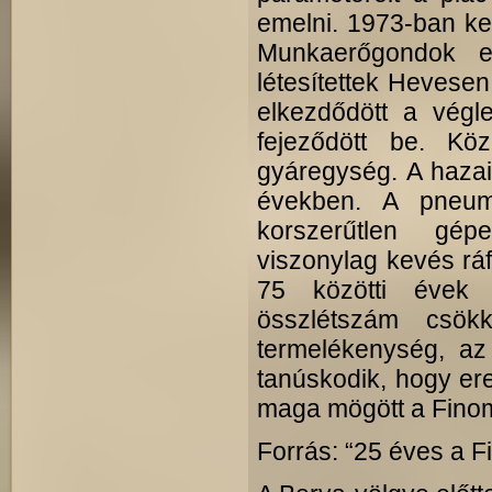
emelni. 1973-ban ke
Munkaerőgondok en
létesítettek Hevese
elkezdődött a végl
fejeződött be. K
gyáregység. A hazai
években. A pneuma
korszerűtlen gép
viszonylag kevés rá
75 közötti évek 
összlétszám csök
termelékenység, az 
tanúskodik, hogy e
maga mögött a Fino
Forrás: “25 éves a 