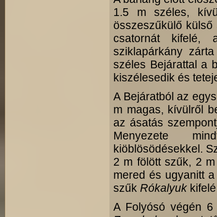
1.5 m széles, kívü
összeszűkülő külső s
csatornát kifelé,
sziklapárkány zárt
széles Bejárattal a 
kiszélesedik és tetej
A Bejáratból az egys
m magas, kívülről be
az ásatás szempontj
Menyezete mind
kiöblösödésekkel. S
2 m fölött szűk, 2 
mered és ugyanitt a
szűk
Rókalyuk
kifel
A Folyósó végén 6