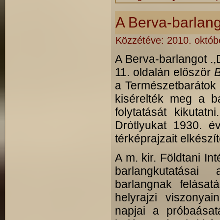
A Berva-barlang
Közzétéve:
2010. októb
A Berva-barlangot .,
11. oldalán először
B
a Természetbarátok T
kisérelték meg a ba
folytatását kikutat
Drótlyukat 1930. év
térképrajzait elkészít
A m. kir. Földtani I
barlangkutatásai
barlangnak felásat
helyrajzi viszonya
napjai a próbaásat