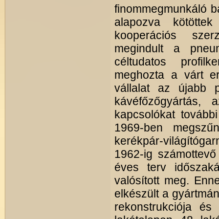
finommegmunkáló bázi
alapozva kötött
kooperációs szer
megindult a pneum
céltudatos profi
meghozta a várt er
vállalat az újabb p
kávéfőzőgyártás, 
kapcsolókat tovább
1969-ben megszűn
kerékpár-világítóg
1962-ig számottevő 
éves terv időszaká
valósított meg. Enn
elkészült a gyártmán
rekonstrukciója és 