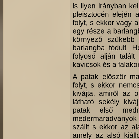
is ilyen irányban ke
pleisztocén elején
folyt, s ekkor vagy
egy része a barlang
környező szűkebb 
barlangba tódult. H
folyosó alján talá
kavicsok és a falakon
A patak először ma
folyt, s ekkor nemc
kivájta, amiről az
látható sekély kiv
patak első medr
medermaradványok i
szállt s ekkor az a
amely az alsó kiál