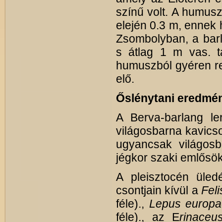
színű volt. A humus
elején 0.3 m, ennek
Zsombolyban, a barla
s átlag 1 m vas. t
humuszból gyéren r
elő.
Őslénytani eredmé
A Berva-barlang ler
világosbarna kavicso
ugyancsak világosb
jégkor szaki emlősök 
A pleisztocén üled
csontjain kívül a
Feli
féle).,
Lepus europ
féle)., az E
rinaceu