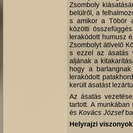
Zsomboly kiásatásár
belülről, a felhalm
s amikor a Töbör a
közötti összefüggés
lerakódott humusz é
Zsombolyt átívelő Kőh
s ezzel az ásatás 
aljának a kitakarítá
hogy a barlangnak i
lerakódott patakhor
került ásatást lezártu
Az ásatás vezetésem 
tartott. A munkában 
és
Kovács József
ba
Helyrajzi viszonyok