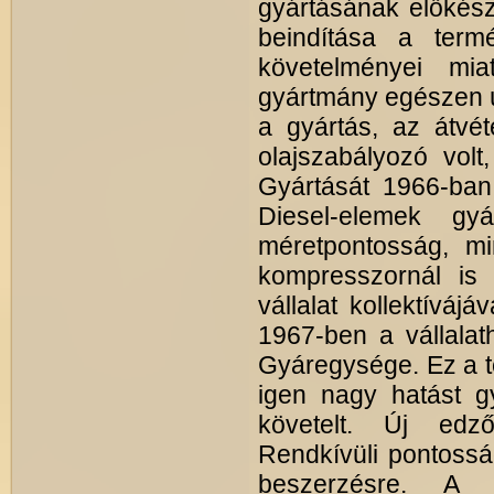
gyártásának előkész
beindítása a termé
követelményei mia
gyártmány egészen új
a gyártás, az átvét
olajszabályozó volt
Gyártását 1966-ban 
Diesel-elemek g
méretpontosság, mi
kompresszornál is
vállalat kollektíváj
1967-ben a vállalat
Gyáregysége. Ez a t
igen nagy hatást g
követelt. Új edz
Rendkívüli pontossá
beszerzésre. A 