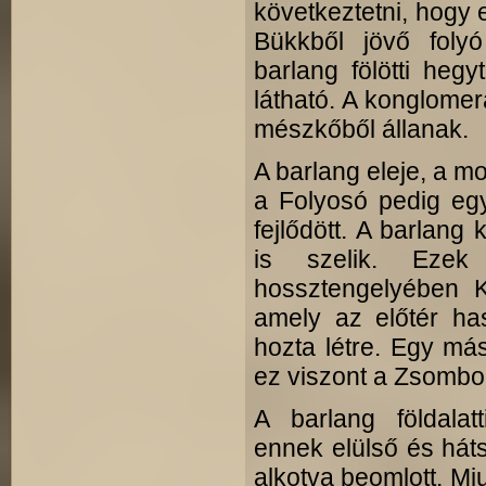
következtetni, hogy 
Bükkből jövő foly
barlang fölötti heg
látható. A konglome
mészkőből állanak.
A barlang eleje, a m
a Folyosó pedig eg
fejlődött. A barlan
is szelik. Ezek
hossztengelyében K
amely az előtér has
hozta létre. Egy má
ez viszont a Zsombol
A barlang földala
ennek elülső és hátsó
alkotva beomlott. Miu