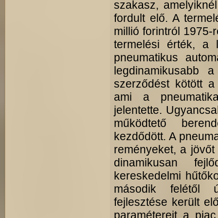
szakasz, amelyikné
fordult elő. A terme
millió forintról 1975-
termelési érték, a
pneumatikus automa
legdinamikusabb a
szerződést kötött a
ami a pneumatika 
jelentette. Ugyancs
működtető beren
kezdődött. A pneumat
reményeket, a jövőt 
dinamikusan fej
kereskedelmi hűtőko
második felétől 
fejlesztése került e
paramétereit a piac