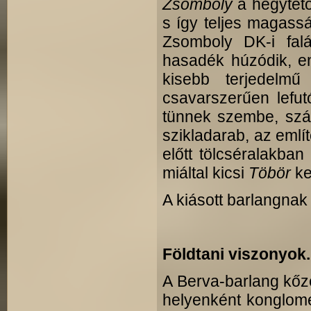
Zsomboly
a hegytető
s így teljes magassá
Zsomboly DK-i fal
hasadék húzódik, e
kisebb terjedelm
csavarszerűen lefut
tünnek szembe, szád
szikladarab, az említ
előtt tölcséralakban
miáltal kicsi
Töbör
ke
A kiásott barlangna
Földtani viszonyok.
A Berva-barlang kőz
helyenként konglome