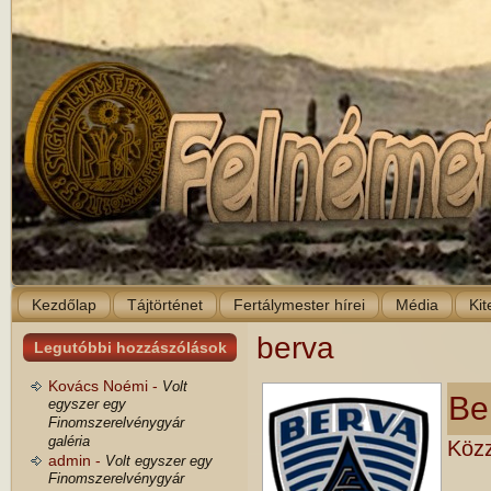
Kezdőlap
Tájtörténet
Fertálymester hírei
Média
Kit
berva
Legutóbbi hozzászólások
Kovács Noémi -
Volt
Be
egyszer egy
Finomszerelvénygyár
galéria
Közz
admin -
Volt egyszer egy
Finomszerelvénygyár