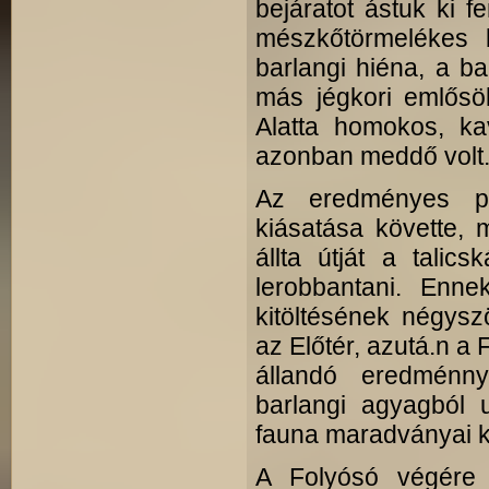
bejáratot ástuk ki f
mészkőtörmelékes b
barlangi hiéna, a b
más jégkori emlősök
Alatta homokos, ka
azonban meddő volt
Az eredményes pr
kiásatása követte, 
állta útját a talics
lerobbantani. Enne
kitöltésének négyszö
az Előtér, azutá.n a 
állandó eredménny
barlangi agyagból 
fauna maradványai ke
A Folyósó végére ér