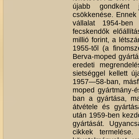
újabb gondként j
csökkenése. Ennek 
vállalat 1954-ben
fecskendők előállítá
millió forint, a lét
1955-től (a finomsz
Berva-moped gyártás
eredeti megrendelé
sietséggel kellett ú
1957—58-ban, másfél
moped gyártmány-és
ban a gyártása, ma
átvétele és gyártás
után 1959-ben kezd
gyártását. Ugyancs
cikkek termelése.