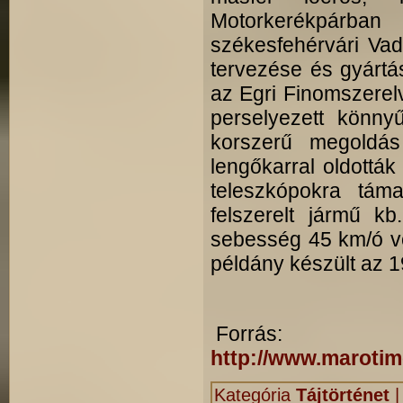
Motorkerékpárban
székesfehérvári Vadá
tervezése és gyártá
az Egri Finomszerelv
perselyezett könn
korszerű megoldás
lengőkarral oldották 
teleszkópokra táma
felszerelt jármű k
sebesség 45 km/ó vo
példány készült az 1
Forrás:
http://www.marotim
Kategória
Tájtörténet