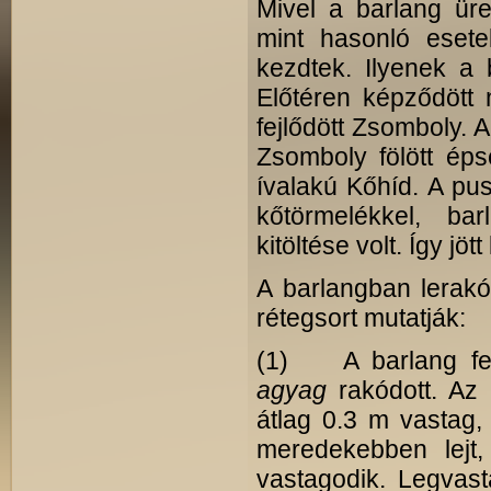
Mivel a barlang üre
mint hasonló esete
kezdtek. Ilyenek a
Előtéren képződött 
fejlődött Zsomboly. 
Zsomboly fölött ép
ívalakú Kőhíd. A pu
kőtörmelékkel, ba
kitöltése volt. Így jö
A barlangban lerakód
rétegsort mutatják:
(1) A barlang f
agyag
rakódott. Az
átlag 0.3 m vastag,
meredekebben lejt,
vastagodik. Legvas