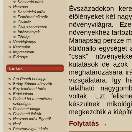
Könyvtári hírek
Hasznos
Évszázadokon keres
Közérdekű infók
élőlényeket két nagy
Felnémeti alkotók
Civilház
növényvilágra. Ez
Civil szervezetek
növényekhez tartozta
Intézmények
Térkép
Manapság persze má
Vendégkönyv
különálló egységet 
Kapcsolat
Impresszum
“csak” növényekke
Évkönyv
kutatások de azok 
Linkek
meghatározására irá
vizsgálatára. Így h
Ara Rauch honlapja
Bródy Sándor könyvtár
található nagygomb
Egy felnémeti fotós
Erdei iskola
voltak. Ezt felis
Fedezd fel a természet
készülnek mikológ
szépségeit
Felnémet blogja
megkezdték a kiépíté
Felnémeti linktár
Hasznos infók Egerről
Folytatás
→
Heol
Pásztorvölgyi Iskola