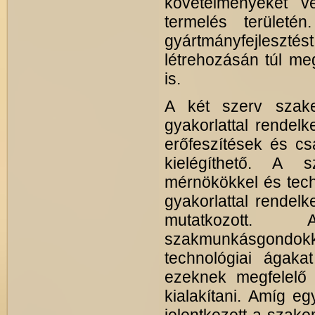
követelményeket v
termelés területén
gyártmányfejleszt
létrehozásán túl meg
is.
A két szerv szak
gyakorlattal rendel
erőfeszítések és c
kielégíthető. A s
mérnökökkel és techn
gyakorlattal rendel
mutatkozott.
szakmunkásgondokk
technológiai ágaka
ezeknek megfelelő 
kialakítani. Amíg e