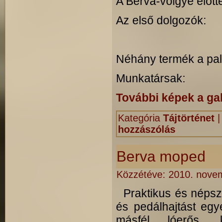
A Berva-völgye előtt
Az első dolgozók:
Néhány termék a pale
Munkatársak:
További képek a gal
Kategória
Tájtörténet
hozzászólás
Berva moped
Közzétéve:
2010. novem
Praktikus és népsze
és pedálhajtást eg
másfél lóerős, 