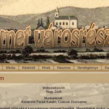
Média
Kitekintő
Hírek
Hasznos
Vendégkönyv
Ka
um
Webszerkesztő:
Nagy Zsolt
Munkatársak:
Kovácsné Parádi Katalin, Császár Zsuzsanna
evételt oldalunkkal kapcsolatosan örömmel fogadjuk. Megpróbáljuk azokat h