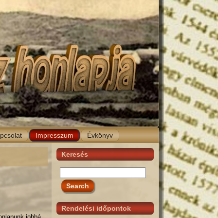
pcsolat
Impresszum
Évkönyv
Keresés
Rendelési időpontok
onlapunk jobbá