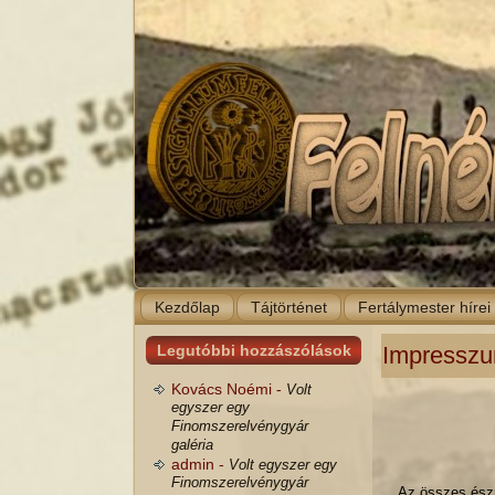
Kezdőlap
Tájtörténet
Fertálymester hírei
Legutóbbi hozzászólások
Impressz
Kovács Noémi -
Volt
egyszer egy
Finomszerelvénygyár
galéria
admin -
Volt egyszer egy
Finomszerelvénygyár
Az összes észr