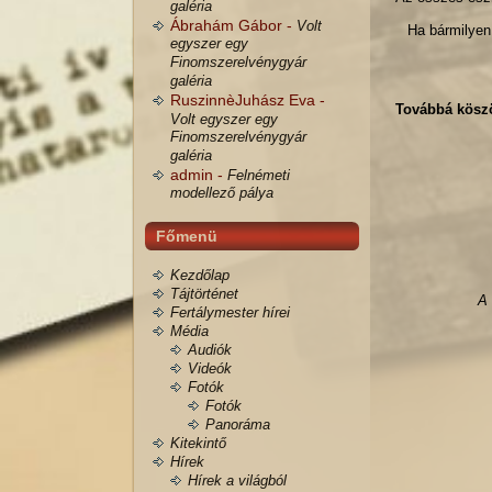
galéria
Ábrahám Gábor -
Volt
Ha bármilyen 
egyszer egy
Finomszerelvénygyár
galéria
RuszinnèJuhász Eva -
Továbbá köszö
Volt egyszer egy
Finomszerelvénygyár
galéria
admin -
Felnémeti
modellező pálya
Főmenü
Kezdőlap
Tájtörténet
A 
Fertálymester hírei
Média
Audiók
Videók
Fotók
Fotók
Panoráma
Kitekintő
Hírek
Hírek a világból