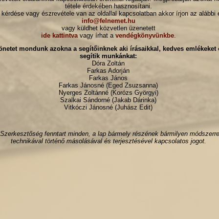
tétele érdekében hasznosítani.
kérdése vagy észrevétele van az oldallal kapcsolatban akkor írjon az alábbi 
info@felnemet.hu
vagy küldhet közvetlen üzenetett
ide kattintva
vagy írhat a
vendégkönyvünkbe
.
netet mondunk azokna a segítőinknek aki írásaikkal, kedves emlékeket ő
segítik munkánkat:
Dóra Zoltán
Farkas Adorján
Farkas János
Farkas Jánosné (Eged Zsuzsanna)
Nyerges Zoltánné (Korózs Györgyi)
Szalkai Sándorné (Jakab Dárinka)
Vitkóczi Jánosné (Juhász Edit)
Szerkesztőség fenntart minden, a lap bármely részének bármilyen módszerre
technikával történő másolásával és terjesztésével kapcsolatos jogot.