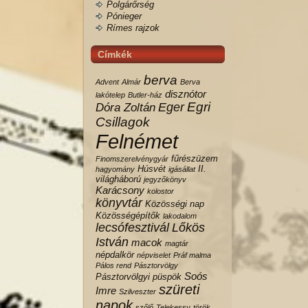
Polgárőrség
Pónieger
Rímes rajzok
Címkék
berva
Advent
Almár
Berva
disznótor
lakótelep
Butler-ház
Egri
Eger
Dóra Zoltán
Csillagok
Felnémet
fűrészüzem
Finomszerelvénygyár
Húsvét
II.
hagyomány
igásállat
világháború
jegyzőkönyv
Karácsony
kolostor
könyvtár
Közösségi nap
Közösségépítők
lakodalom
lecsófesztivál
Lőkös
István
macok
magtár
népdalkör
népviselet
Práf malma
Pálos rend
Pásztorvölgy
Soós
Pásztorvölgyi
püspök
szüreti
Imre
Szilveszter
napok
szőlő
Telekessy
török