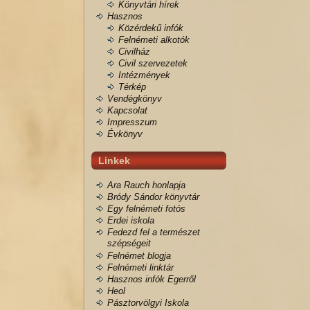
Könyvtári hírek
Hasznos
Közérdekű infók
Felnémeti alkotók
Civilház
Civil szervezetek
Intézmények
Térkép
Vendégkönyv
Kapcsolat
Impresszum
Évkönyv
Linkek
Ara Rauch honlapja
Bródy Sándor könyvtár
Egy felnémeti fotós
Erdei iskola
Fedezd fel a természet
szépségeit
Felnémet blogja
Felnémeti linktár
Hasznos infók Egerről
Heol
Pásztorvölgyi Iskola