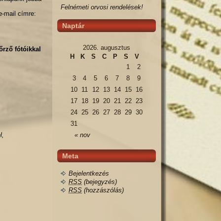
Felnémeti orvosi rendelések!
e-mail címre:
Naptár
2026. augusztus
rző fótóikkal
H
K
S
C
P
S
V
1
2
3
4
5
6
7
8
9
10
11
12
13
14
15
16
17
18
19
20
21
22
23
24
25
26
27
28
29
30
31
l,
« nov
Meta
Bejelentkezés
RSS
(bejegyzés)
RSS
(hozzászólás)