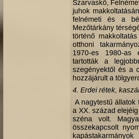
Szarvaskő, Felnémet
juhok makkoltatásána
felnémeti és a bé
Mezőtárkány térségéb
történő makkoltatá
otthoni takarmány
1970-es 1980-as 
tartották a legjob
szegényektől és a ci
hozzájárult a tölgy
4. Erdei rétek, kasz
A nagytestű állatok 
a XX. század elejéig
széna volt. Magya
összekapcsolt nyom
kapástakarmányok 