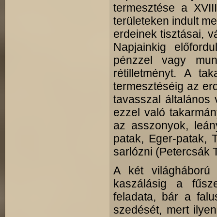
termesztése a XVIII
területeken indult 
erdeinek tisztásai, 
Napjainkig előford
pénzzel vagy mun
rétilletményt. A ta
termesztéséig az erd
tavasszal általános 
ezzel való takarmán
az asszonyok, leán
patak, Eger-patak, T
sarlózni (Petercsák T
A két világháború
kaszálásig a fűs
feladata, bár a falu
szedését, mert ilyenk