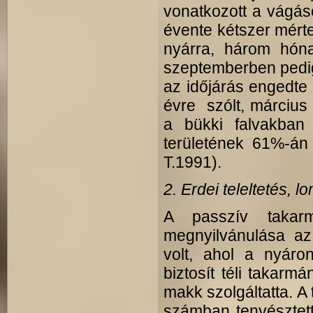
vonatkozott a vágáso
évente kétszer mérte 
nyárra, három hónap
szeptemberben pedig
az időjárás engedte t
évre szólt, március
a bükki falvakban
területének 61%-án 
T.1991).
2. Erdei teleltetés, 
A passzív takarm
megnyilvánulása az 
volt, ahol a nyáro
biztosít téli takarm
makk szolgáltatta. A
számban tenyésztett