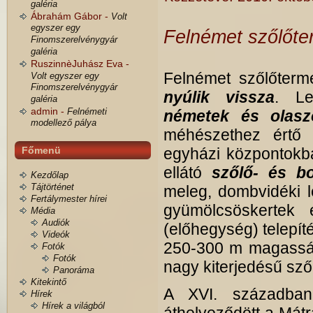
galéria
Ábrahám Gábor -
Volt
egyszer egy
Felnémet szőlőter
Finomszerelvénygyár
galéria
RuszinnèJuhász Eva -
Felnémet szőlőterm
Volt egyszer egy
Finomszerelvénygyár
nyúlik vissza
. Le
galéria
admin -
Felnémeti
németek és olasz
modellező pálya
méhészethez értő
Főmenü
egyházi központokba
ellátó
szőlő- és bo
Kezdőlap
Tájtörténet
meleg, dombvidéki l
Fertálymester hírei
gyümölcsöskertek
Média
Audiók
(előhegység) telepít
Videók
250-300 m magassági
Fotók
Fotók
nagy kiterjedésű sző
Panoráma
Kitekintő
A XVI. században
Hírek
Hírek a világból