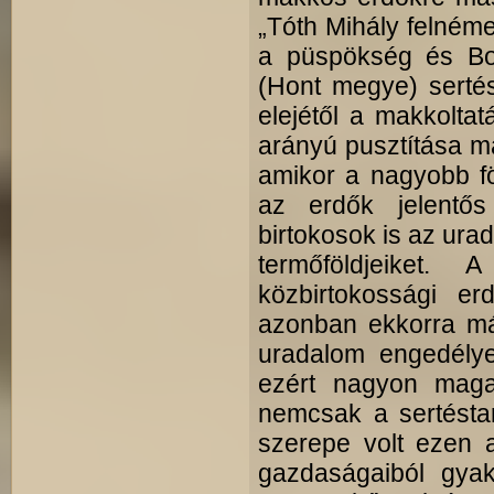
„Tóth Mihály felnéme
a püspökség és Bos
(Hont megye) sertés
elejétől a makkolta
arányú pusztítása m
amikor a nagyobb fö
az erdők jelentős
birtokosok is az ura
termőföldjeiket
közbirtokossági er
azonban ekkorra má
uradalom engedélye
ezért nagyon magas
nemcsak a sertéstar
szerepe volt ezen a
gazdaságaiból gyakr