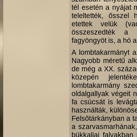
tél esetén a nyájat
teleltették, ősszel
etettek velük (v
összeszedték a g
fagyöngyöt is, a hó a
A lombtakarmányt az
Nagyobb méretű alk
de még a XX. század
közepén jelenté
lombtakarmány sze
oldalgallyak végeit 
fa csúcsát is levág
használták, különös
Felsőtárkányban a ta
a szarvasmarhának,
bükkaljai falvakban