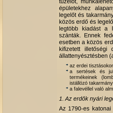
tüzelőt, munkalehet
épületekhez alapan
legelőt és takarmányt
közös erdő és legel
legtöbb kiadást a l
szánták. Ennek fed
esetben a közös erdő 
kifizetett illetőség
állattenyésztésben (
az erdei tisztásokon
a sertések és juh
termékeinek (lom
istállózó takarmán
a falevéllel való a
1. Az erdők nyári leg
Az 1790-es katonai 