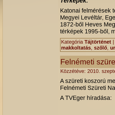
Térképek:
Katonai felmérések tér
Megyei Levéltár, Ege
1872-ből Heves Megye
térképek 1995-ből, 
Kategória
Tájtörténet
makkoltatás
,
szőlő
,
u
Felnémeti szüre
Közzétéve:
2010. szept
A szüreti koszorú meg
Felnémeti Szüreti Na
A TVEger híradása: