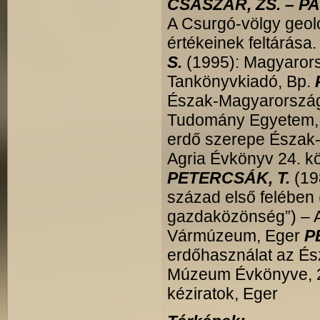
CSÁSZÁR, ZS. – PA
A Csurgó-völgy geoló
értékeinek feltárás
S.
(1995): Magyarorsz
Tankönyvkiadó, Bp.
Észak-Magyarország 
Tudomány Egyetem,
erdő szerepe Észak-
Agria Évkönyv 24. k
PETERCSÁK, T.
(19
század első felében 
gazdaközönség”) – Ag
Vármúzeum, Eger
P
erdőhasználat az É
Múzeum Évkönyve, 28
kéziratok, Eger