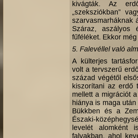
kivágták. Az er
„szeksziókban” vag
szarvasmarháknak ált
Száraz, aszályos 
fűféléket. Ekkor még
5. Falevéllel való al
A külterjes tartásf
volt a tervszerű er
század végétől első
kiszorítani az erdő t
mellett a migrációt 
hiánya is maga után 
Bükkben és a Zemp
Északi-középhegység
levelét alomként 
falvakban, ahol ke