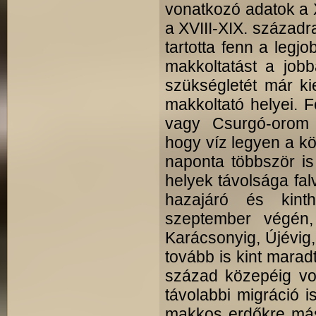
vonatkozó adatok a 
a XVIII-XIX. századr
tartotta fenn a leg
makkoltatást a job
szükségletét már ki
makkoltató helyei. 
vagy Csurgó-orom l
hogy víz legyen a kö
naponta többször is 
helyek távolsága falv
hazajáró és kint
szeptember végén,
Karácsonyig, Újévig,
tovább is kint marad
század közepéig vol
távolabbi migráció is
makkos erdőkre más f