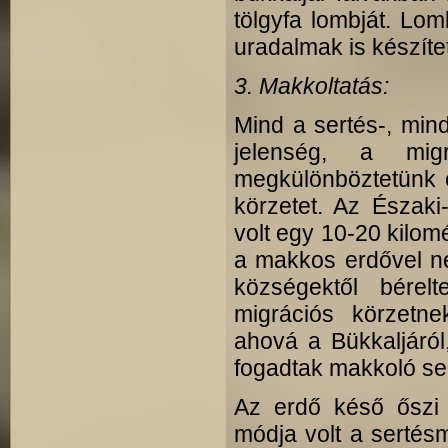
tölgyfa lombját. L
uradalmak is készíte
3. Makkoltatás:
Mind a sertés-, mind
jelenség, a migr
megkülönböztetünk e
körzetet. Az Északi
volt egy 10-20 kilom
a makkos erdővel ne
községektől bérelt
migrációs körzetne
ahová a Bükkaljáró
fogadtak makkoló se
Az erdő késő őszi 
módja volt a sertésm