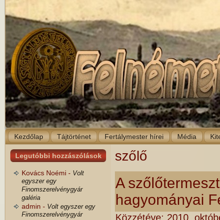
Kezdőlap
Tájtörténet
Fertálymester hírei
Média
Kit
szőlő
Legutóbbi hozzászólások
Kovács Noémi -
Volt
A szőlőtermeszté
egyszer egy
Finomszerelvénygyár
hagyományai F
galéria
admin -
Volt egyszer egy
Finomszerelvénygyár
Közzétéve:
2010. októb