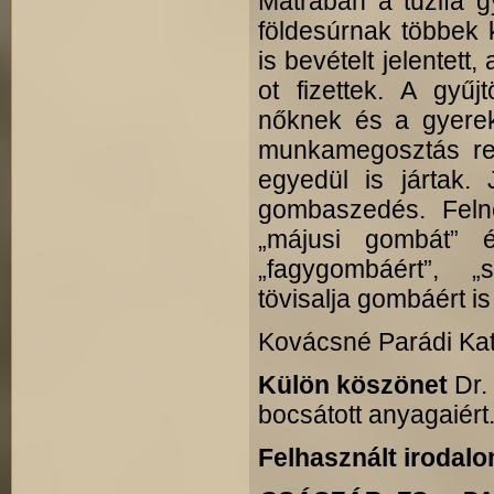
Mátrában a tűzifa g
földesúrnak többek 
is bevételt jelentett
ot fizettek. A gyű
nőknek és a gyerek
munkamegosztás ren
egyedül is jártak.
gombaszedés. Felné
„májusi gombát” é
„fagygombáért”, „
tövisalja gombáért is
Kovácsné Parádi Ka
Külön köszönet
Dr.
bocsátott anyagaiért
Felhasznált irodalo