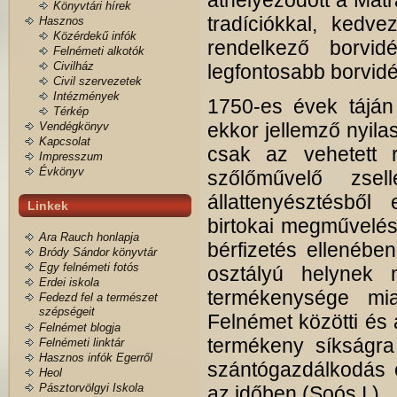
áthelyeződött a Mátr
Könyvtári hírek
tradíciókkal, kedve
Hasznos
Közérdekű infók
rendelkező borvid
Felnémeti alkotók
Civilház
legfontosabb borvidé
Civil szervezetek
Intézmények
1750-es évek táján 
Térkép
ekkor jellemző nyila
Vendégkönyv
Kapcsolat
csak az vehetett r
Impresszum
Évkönyv
szőlőművelő zsell
állattenyésztésből
Linkek
birtokai megművelés
Ara Rauch honlapja
bérfizetés ellenébe
Bródy Sándor könyvtár
Egy felnémeti fotós
osztályú helynek n
Erdei iskola
termékenysége mia
Fedezd fel a természet
szépségeit
Felnémet közötti és a
Felnémet blogja
termékeny síkságra 
Felnémeti linktár
Hasznos infók Egerről
szántógazdálkodás 
Heol
Pásztorvölgyi Iskola
az időben (Soós I.).