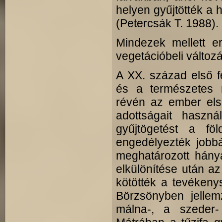
helyen gyűjtötték a h
(Petercsák T. 1988).
Mindezek mellett e
vegetációbeli válto
A XX. század első f
és a természetes n
révén az ember első
adottságait haszná
gyűjtögetést a fö
engedélyezték jobb
meghatározott hánya
elkülönítése után a
kötötték a tevékeny
Börzsönyben jelle
málna-, a szeder