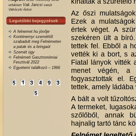
kínálták a szüretelő
Vak Jancsi
urbárium
vasút
Vidróczki
őskor
Az őszi mulatságok 
Ezek a mulatságok 
Legutóbbi bejegyzések
értek véget. A szür
A felnemet.hu jövője
szekéren ült a bíró
Konténernyi szeméttől
szabadult meg Felnémeten
tettek fel. Ebből a 
a patak és a bringaút
Szemét ügy
vették ki a bort, s 
Felnémeti Gasztronómiai
Fiatal lányok vitték
Fesztivál 2022
Egyetemi találkozó – 1966
menet végén, a me
fogyasztottak el. E
tettek, amely ládába
A bált a volt tűzoltó
A termeket, lugasokat
szőlőből, annak bü
hajnalig tartó tánc k
Felnémet legeltető á