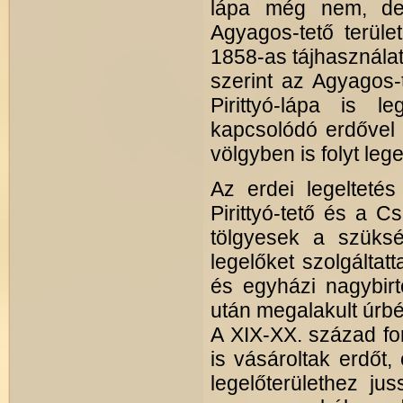
lápa még nem, de 
Agyagos-tető terüle
1858-as tájhasználat
szerint az Agyagos-
Pirittyó-lápa is le
kapcsolódó erdővel
völgyben is folyt lege
Az erdei legelteté
Pirittyó-tető és a Cs
tölgyesek a szüksé
legelőket szolgáltatta
és egyházi nagybirt
után megalakult úrbé
A XIX-XX. század for
is vásároltak erdőt,
legelőterülethez j