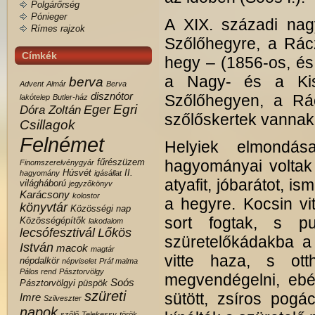
Polgárőrség
Pónieger
A XIX. századi nag
Rímes rajzok
Szőlőhegyre, a Rác
Címkék
hegy – (1856-os, és 
a Nagy- és a Kisb
berva
Advent
Almár
Berva
disznótor
Szőlőhegyen, a Rá
lakótelep
Butler-ház
Egri
Eger
Dóra Zoltán
szőlőskertek vannak,
Csillagok
Felnémet
Helyiek elmondás
fűrészüzem
hagyományai voltak
Finomszerelvénygyár
Húsvét
II.
hagyomány
igásállat
atyafit, jóbarátot, i
világháború
jegyzőkönyv
Karácsony
kolostor
a hegyre. Kocsin vi
könyvtár
Közösségi nap
sort fogtak, s p
Közösségépítők
lakodalom
lecsófesztivál
Lőkös
szüretelőkádakba a
István
macok
magtár
vitte haza, s otth
népdalkör
népviselet
Práf malma
Pálos rend
Pásztorvölgy
megvendégelni, ebé
Soós
Pásztorvölgyi
püspök
szüreti
sütött, zsíros pogác
Imre
Szilveszter
napok
szőlő
Telekessy
török