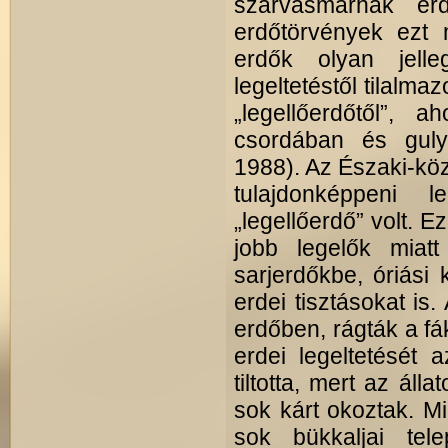
szarvasmarhák erd
erdőtörvények ezt m
erdők olyan jell
legeltetéstől tilalma
„legellőerdőtől”,
csordában és gulyá
1988). Az Északi-kö
tulajdonképpeni l
„legellőerdő” volt. 
jobb legelők miatt 
sarjerdőkbe, óriási 
erdei tisztásokat is.
erdőben, rágták a fák
erdei legeltetését 
tiltotta, mert az áll
sok kárt okoztak. Mi
sok bükkaljai tel