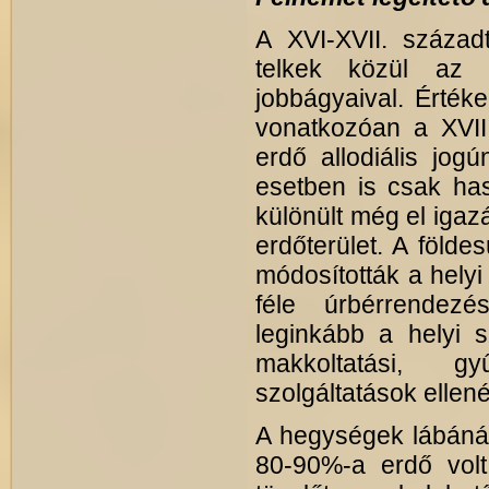
A XVI-XVII. század
telkek közül az 
jobbágyaival. Értéke
vonatkozóan a XVII
erdő allodiális jog
esetben is csak has
különült még el igaz
erdőterület. A föld
módosították a helyi
féle úrbérrendezé
leginkább a helyi s
makkoltatási, gy
szolgáltatások ellen
A hegységek lábánál 
80-90%-a erdő volt