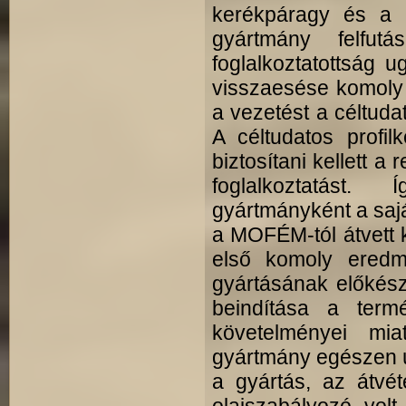
kerékpáragy és a k
gyártmány felfut
foglalkoztatottság 
visszaesése komoly 
a vezetést a céltudat
A céltudatos profil
biztosítani kellett a
foglalkoztatást.
gyártmányként a saját
a MOFÉM-tól átvett k
első komoly eredm
gyártásának előkész
beindítása a termé
követelményei mia
gyártmány egészen új
a gyártás, az átvét