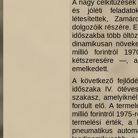
A nagy célkitűzések 
és jóléti feladat
létesítettek, Zamá
dolgozóik részére. E
időszakba több öltöző
dinamikusan növeked
millió forintról 1
kétszeresére —‚ a
emelkedett.
A következő fejlőd
időszaka IV. ötéves
szakasz, amelyikné
fordult elő. A terme
millió forintról 1975-
termelési érték, a
pneumatikus automa