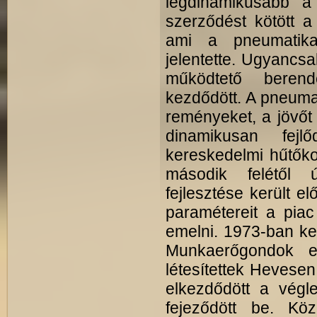
legdinamikusabb a
szerződést kötött a
ami a pneumatika 
jelentette. Ugyancs
működtető beren
kezdődött. A pneumat
reményeket, a jövőt 
dinamikusan fej
kereskedelmi hűtőko
második felétől 
fejlesztése került e
paramétereit a piac
emelni. 1973-ban ke
Munkaerőgondok en
létesítettek Hevese
elkezdődött a végl
fejeződött be. K