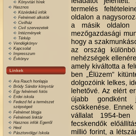
feladatot jelentet
Könyvtári hírek
Hasznos
termelés feltétele
Közérdekű infók
oldalon a nagysoroz
Felnémeti alkotók
Civilház
a másik oldalon a
Civil szervezetek
mezőgazdasági munká
Intézmények
Térkép
hogy a szakmunkások
Vendégkönyv
az ország különböz
Kapcsolat
Impresszum
nehézségek ellenére 
Évkönyv
amely kiváltotta a fe
Linkek
ben „Élüzem” kitünt
dolgozóink lelkes, i
Ara Rauch honlapja
Bródy Sándor könyvtár
lehetővé. Az elért 
Egy felnémeti fotós
Erdei iskola
újabb gondként j
Fedezd fel a természet
csökkenése. Ennek 
szépségeit
Felnémet blogja
vállalat 1954-ben
Felnémeti linktár
fecskendők előállítá
Hasznos infók Egerről
Heol
millió forint, a lét
Pásztorvölgyi Iskola