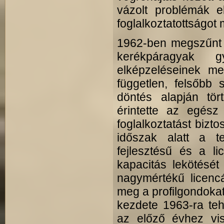
vázolt problémák ell
foglalkoztatottságot 
1962-ben megszűnt 
kerékpáragyak g
elképzeléseinek meg
független, felsőbb 
döntés alapján tö
érintette az egész
foglalkoztatást bizt
időszak alatt a te
fejlesztésű és a l
kapacitás lekötését
nagymértékű licenc
meg a profilgondokat
kezdete 1963-ra teh
az előző évhez vis