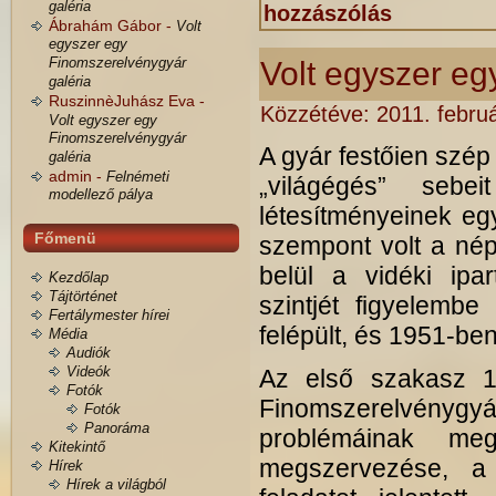
galéria
hozzászólás
Ábrahám Gábor -
Volt
egyszer egy
Finomszerelvénygyár
Volt egyszer e
galéria
RuszinnèJuhász Eva -
Közzétéve:
2011. februá
Volt egyszer egy
Finomszerelvénygyár
A gyár festőien szé
galéria
admin -
Felnémeti
„világégés” sebe
modellező pálya
létesítményeinek eg
Főmenü
szempont volt a nép
belül a vidéki ipart
Kezdőlap
Tájtörténet
szintjét figyelembe
Fertálymester hírei
felépült, és 1951-ben
Média
Audiók
Videók
Az első szakasz 19
Fotók
Finomszerelvénygyár
Fotók
Panoráma
problémáinak me
Kitekintő
megszervezése, a 
Hírek
Hírek a világból