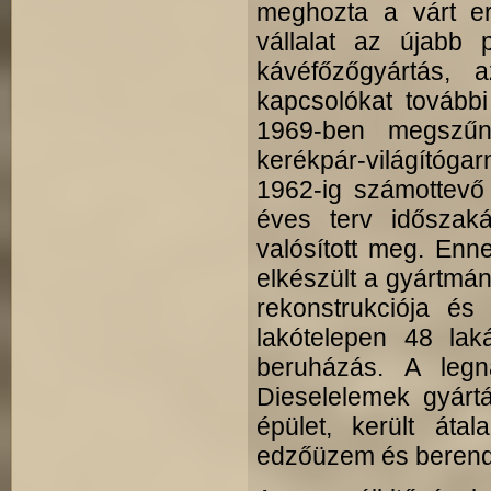
meghozta a várt er
vállalat az újabb p
kávéfőzőgyártás, 
kapcsolókat tovább
1969-ben megszűn
kerékpár-világítóg
1962-ig számottevő 
éves terv időszaká
valósított meg. Enn
elkészült a gyártmán
rekonstrukciója és 
lakótelepen 48 lak
beruházás. A legn
Dieselelemek gyártá
épület, került áta
edzőüzem és beren