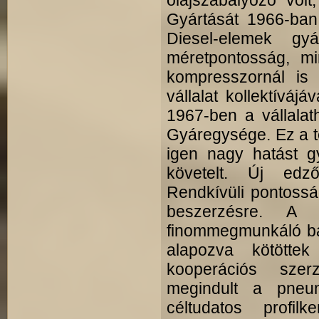
olajszabályozó volt
Gyártását 1966-ban 
Diesel-elemek g
méretpontosság, mi
kompresszornál is
vállalat kollektíváj
1967-ben a vállalat
Gyáregysége. Ez a t
igen nagy hatást g
követelt. Új edz
Rendkívüli pontossá
beszerzésre. A 
finommegmunkáló bázi
alapozva kötött
kooperációs szer
megindult a pneum
céltudatos profi