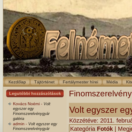
Kezdőlap
Tájtörténet
Fertálymester hírei
Média
Kit
Finomszerelvény
Legutóbbi hozzászólások
Kovács Noémi -
Volt
Volt egyszer eg
egyszer egy
Finomszerelvénygyár
galéria
Közzétéve:
2011. februá
admin -
Volt egyszer egy
Kategória
Fotók
|
Megje
Finomszerelvénygyár