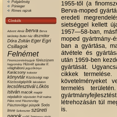
Polgárőrség
1955-től (a finomsz
Pónieger
Berva-moped gyártás
Rímes rajzok
eredeti megrendelé
Címkék
sietséggel kellett ú
berva
1957—58-ban, másfél
Advent
Almár
Berva
disznótor
lakótelep
Butler-ház
moped gyártmány-és
Egri
Eger
Dóra Zoltán
ban a gyártása, ma
Csillagok
Felnémet
átvétele és gyártás
után 1959-ben kezd
fűrészüzem
Finomszerelvénygyár
Húsvét
II.
hagyomány
igásállat
gyártását. Ugyancs
világháború
jegyzőkönyv
Karácsony
cikkek termelése.
kolostor
könyvtár
Közösségi nap
követelményeket v
Közösségépítők
lakodalom
lecsófesztivál
Lőkös
termelés területén
István
macok
magtár
gyártmányfejleszt
népdalkör
népviselet
Práf malma
létrehozásán túl meg
Pálos rend
Pásztorvölgy
Soós
Pásztorvölgyi
püspök
is.
szüreti
Imre
Szilveszter
napok
szőlő
Telekessy
török