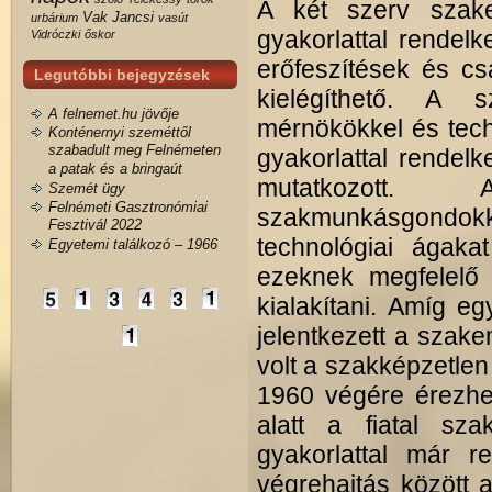
A két szerv szak
Vak Jancsi
urbárium
vasút
gyakorlattal rendel
Vidróczki
őskor
erőfeszítések és c
Legutóbbi bejegyzések
kielégíthető. A s
A felnemet.hu jövője
mérnökökkel és techn
Konténernyi szeméttől
szabadult meg Felnémeten
gyakorlattal rendel
a patak és a bringaút
mutatkozott.
Szemét ügy
Felnémeti Gasztronómiai
szakmunkásgondokk
Fesztivál 2022
technológiai ágaka
Egyetemi találkozó – 1966
ezeknek megfelelő 
kialakítani. Amíg e
jelentkezett a szak
volt a szakképzetlen
1960 végére érezhet
alatt a fiatal s
gyakorlattal már r
végrehajtás között 