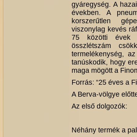
gyáregység. A hazai
években. A pneuma
korszerűtlen gép
viszonylag kevés rá
75 közötti évek 
összlétszám csök
termelékenység, az 
tanúskodik, hogy e
maga mögött a Fino
Forrás: “25 éves a 
A Berva-völgye előtt
Az első dolgozók:
Néhány termék a pale