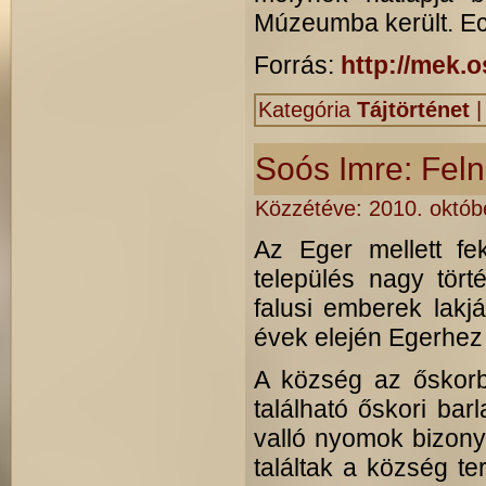
Múzeumba került. Ecs
Forrás:
http://mek.
Kategória
Tájtörténet
Soós Imre: Feln
Közzétéve:
2010. októbe
Az Eger mellett f
település nagy tört
falusi emberek lakj
évek elején Egerhez 
A község az őskorb
található őskori ba
valló nyomok bizo­ny
találtak a község ter