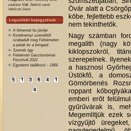
szomszédjában, Sir
Vak Jancsi
urbárium
vasút
Óvár alatt a Csörg
Vidróczki
őskor
kőbe, fejlettebb es
Legutóbbi bejegyzések
nem tekinthetők.
A felnemet.hu jövője
Nagy számban ford
Konténernyi szeméttől
szabadult meg Felnémeten
megalith (nagy k
a patak és a bringaút
kiklopszokról, titá
Szemét ügy
Felnémeti Gasztronómiai
szerepelnek. Ilyene
Fesztivál 2022
Egyetemi találkozó – 1966
a hasznosi Győrheg
Üstökfő, a domosz
Gömörbenés Rozsn
roppant kőboglyák
emberi erőt felülmu
gyűrűvárak is, mel
Megemlítjük ezek s
vízgyűjtő üregeke
nagyterjedelmű 