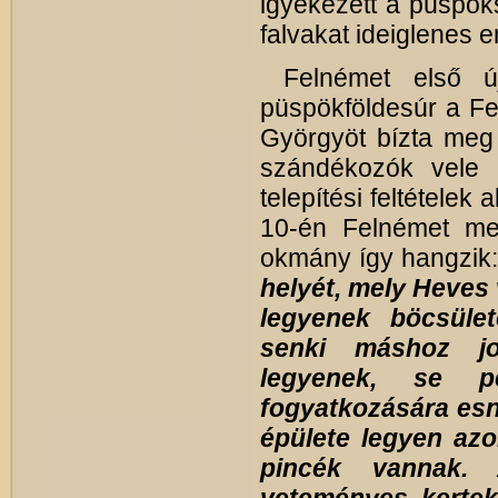
igyekezett a püspöks
falvakat ideiglenes
Felnémet első újj
püspök­földesúr a Fe
Györgyöt bízta meg a
szándékozók vele k
telepítési feltételek
10-én Felnémet megs
okmány így hangzik
helyét, mely Heves 
legyenek böcsület
senki máshoz job
legyenek, se p
fogyatkozására esn
épülete legyen azo
pincék vannak. 