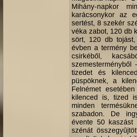
Mihány-napkor min
karácsony­kor az e
sertést, 8 szekér szé
véka zabot, 120 db k
sört, 120 db tojást
évben a termény bet
csirkéből, kacsáb
szemesterményből – 
tizedet és kilenc
püspöknek, a kilen
Felnémet esetében
kilenced is, tized i
minden termésükne
szabadon. De ingy
évente 50 kaszást 
szénát összegyûjtö