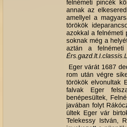
felnémeti pincék kö
annak az elkeserede
amellyel a magyarsá
törökök ideparanc
azokkal a felnémeti
soknak még a helyét
aztán a felnémeti
Érs.gazd.lt.I.classis.
Eger várát 1687 dec
rom után végre siker
törökök elvonultak 
falvak Eger fels
benépesültek, Felné
javában folyt Rákó
ültek Eger vár birt
Telekessy István, R