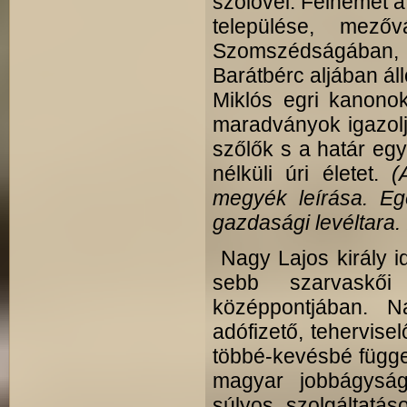
szőlővel. Felnémet 
települése, mezőv
Szomszédságában,
Barátbérc aljában ál
Miklós egri kanonok
maradványok igazolj
szőlők s a határ eg
nélküli úri életet.
(
megyék leírása. Eg
gazdasági levéltara. I
Nagy Lajos király id
sebb szarvaskő
középpontjában. N
adófizető, tehervise
többé-kevésbé függet
magyar jobbágyság,
súlyos szolgáltatás