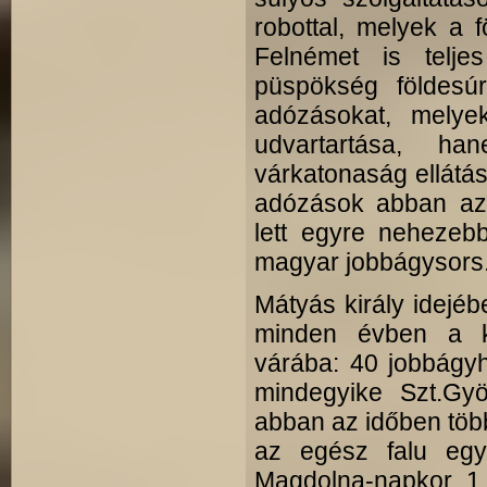
robottal, melyek a f
Felnémet is telje
püspökség földesúr
adózásokat, mely
udvartartása, ha
várkatonaság ellátás
adózások abban az
lett egyre nehezebb
magyar jobbágysors
Mátyás király idejé
minden évben a kö
várába: 40 jobbágy­h
mindegyike Szt.Gyö
abban az időben töb
az egész falu együ
Magdolna-napkor 1 