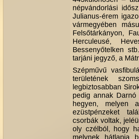
népvándorlási idősza
Julianus-érem igazol
vármegyében másut
Felsőtárkányon, Fa
Herculeusé, Hev
Bessenyőtelken stb
tarjáni jegyző, a Má
Szépművű vasfibul
területének szom
legbiztosabban Sirok 
pedig annak Darnó
hegyen, melyen a 
ezüstpénzeket tal
csorbák voltak, jelé
oly czélból, hogy h
melynek hátlapja ba