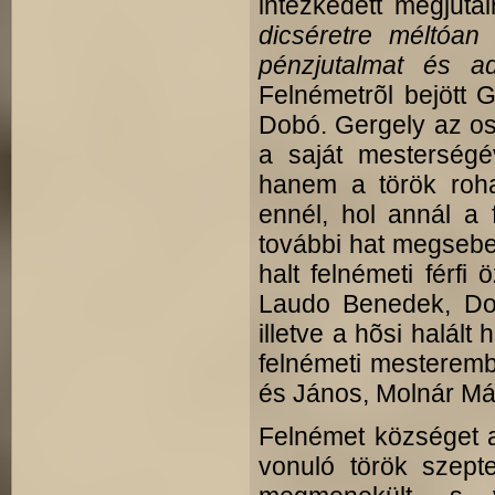
intézkedett megjuta
dicséretre méltóan 
pénzjutalmat és a
Felnémetrõl bejött 
Dobó. Gergely az os
a saját mesterségéve
hanem a török roha
ennél, hol annál a 
további hat megsebes
halt fel­németi férf
Laudo Benedek, Do
illetve a hõsi halált
felnémeti mesteremb
és János, Molnár Mát
Felnémet községet a
vonuló török szept