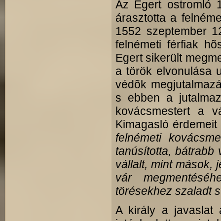
Az Egert ostromló 1
árasztotta a felnéme
1552 szeptember 12-
felnémeti férfiak h
Egert sikerült megme
a török elvonulása 
védõk megjutalmazása
s ebben a jutalmaz
kovácsmestert a v
Kimagasló érdemeit 
felnémeti kovácsme
tanúsította, bátrabb
vállalt, mint mások,
vár megmentéséhe
törésekhez szaladt s
A király a javaslat