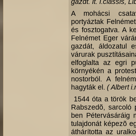
gazdt. It. I.classis, L
A mohácsi csatav
portyáztak Fel­néme
és fosztogatva. A ke
Felnémet Eger várán
gazdát, áldozatul 
várurak pusztításain
elfoglalta az egri 
környékén a protest
nostorból. A felné
hagyták el.
( Albert 
1544 óta a török be
Rabszedõ, sarcoló 
ben Péter­vásáráig 
tulajdonát képezõ e
áthárította az ural