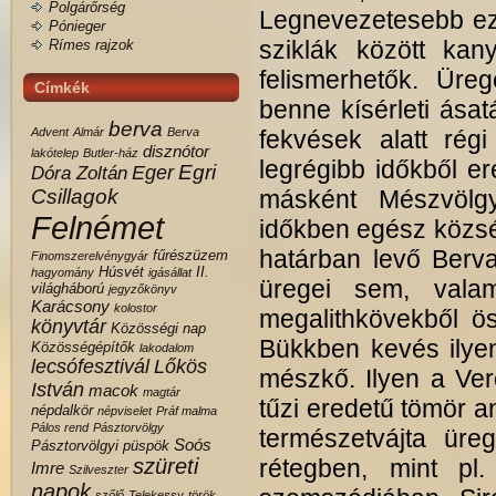
Polgárőrség
Legnevezetesebb ez
Pónieger
sziklák között kan
Rímes rajzok
felismerhetők. Üre
Címkék
benne kísérleti ásatá
berva
Advent
Almár
Berva
fekvések alatt rég
disznótor
lakótelep
Butler-ház
legrégibb időkből 
Egri
Eger
Dóra Zoltán
Csillagok
másként Mészvölgy
Felnémet
időkben egész közsé
határban levő Berva
fűrészüzem
Finomszerelvénygyár
Húsvét
II.
hagyomány
igásállat
üregei sem, valam
világháború
jegyzőkönyv
Karácsony
kolostor
megalithkövekből ö
könyvtár
Közösségi nap
Bükkben kevés ilye
Közösségépítők
lakodalom
lecsófesztivál
Lőkös
mészkő. Ilyen a Ver
István
macok
magtár
tűzi eredetű tömör an
népdalkör
népviselet
Práf malma
Pálos rend
Pásztorvölgy
természetvájta üreg
Soós
Pásztorvölgyi
püspök
szüreti
rétegben, mint p
Imre
Szilveszter
napok
szőlő
Telekessy
török