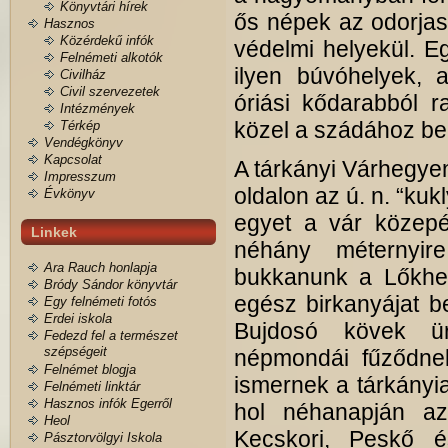
Könyvtári hírek
ős népek az odorjas 
Hasznos
Közérdekű infók
védelmi helyekül. Eg
Felnémeti alkotók
ilyen búvóhelyek,
Civilház
Civil szervezetek
óriási kődarabból r
Intézmények
közel a szádához be
Térkép
Vendégkönyv
Kapcsolat
A tárkányi Várhegyen
Impresszum
oldalon az ú. n. “ku
Évkönyv
egyet a vár közepé
Linkek
néhány méternyire
Ara Rauch honlapja
bukkanunk a Lőkhe
Bródy Sándor könyvtár
egész birkanyájat b
Egy felnémeti fotós
Erdei iskola
Bujdosó kövek ür
Fedezd fel a természet
szépségeit
népmondái fűződne
Felnémet blogja
ismernek a tárkányia
Felnémeti linktár
Hasznos infók Egerről
hol néhanapján az 
Heol
Kecskori, Peskő é
Pásztorvölgyi Iskola