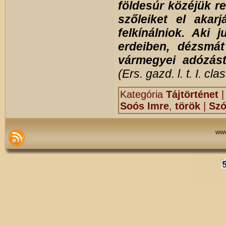
földesúr közéjük re
szőleiket el akar
felkínálniok.
Aki j
erdeiben, dézsmá
vármegyei adózást
(Ers. gazd. l. t. I. cla
Kategória
Tájtörténet
Soós Imre
,
török
|
Szó
www