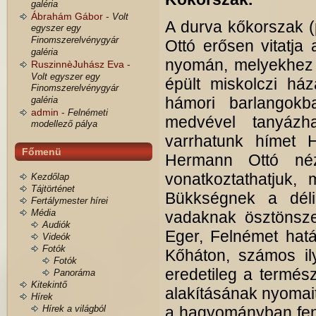
galéria
Ábrahám Gábor -
Volt
A durva kőkorszak (
egyszer egy
Finomszerelvénygyár
Ottó erősen vitatja 
galéria
nyomán, melyekhez h
RuszinnèJuhász Eva -
Volt egyszer egy
épült miskolczi há
Finomszerelvénygyár
hámori barlangok
galéria
admin -
Felnémeti
medvével tanyázha
modellező pálya
varrhatunk hímet 
Főmenü
Hermann Ottó néz
vonatkoztathatjuk,
Kezdőlap
Tájtörténet
Bükkségnek a déli
Fertálymester hírei
Média
vadaknak ösztönszer
Audiók
Eger, Felnémet hatá
Videók
Fotók
Kőháton, számos i
Fotók
eredetileg a termés
Panoráma
Kitekintő
alakításának nyomai
Hírek
Hírek a világból
a hagyományban fenn