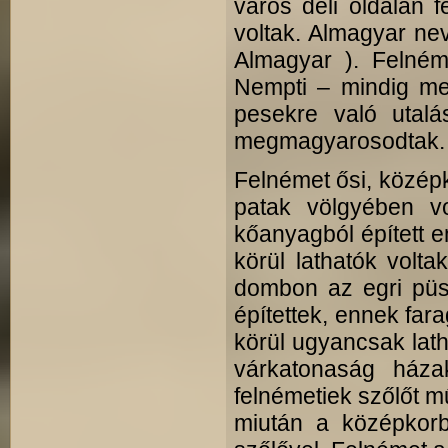
város déli oldalán 
voltak. Almagyar neve
Almagyar ). Felném
Nempti – mindig meg
pesekre való utalá
megmagyaro­sodtak
Felnémet ősi, középk
patak völgyében vo
kőanyag­ból épített
körül lathatók volta
dombon az egri püs
építettek, ennek far
körül ugyancsak lat
várkatonaság házak
felnémetiek szőlőt m
miután a középkorb