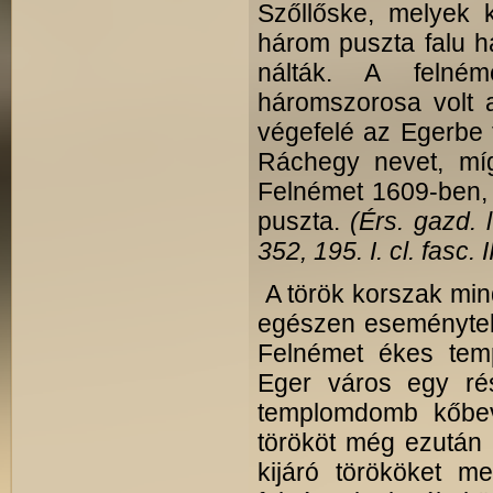
Szől­lőske, melyek 
három puszta falu h
nálták. A felnéme
háromszorosa volt 
végefelé az Egerbe t
Ráchegy nevet, míg
Felnémet 1609-ben, 
puszta.
(Érs. gazd. l
352, 195. I. cl. fasc. I
A török korszak mind
egészen eseménytele
Felnémet ékes temp
Eger város egy ré­s
templomdomb kőbevá
törököt még ezután 
kijáró törököket m