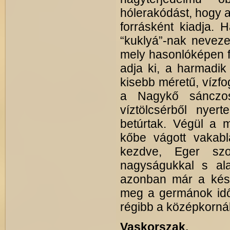
hólerakódást, hogy 
forrásként kiadja. 
“kuklyá”-nak neveze
mely hasonlóképen fe
adja ki, a harmadik
kisebb méretű, vízfo
a Nagykő sánczos
víztölcsérből nyer
betúrtak. Végül a m
kőbe vágott vakabl
kezdve, Eger szo
nagyságukkal s ala
azonban már a késő
meg a germánok idős
régibb a középkornál
Vaskorszak.