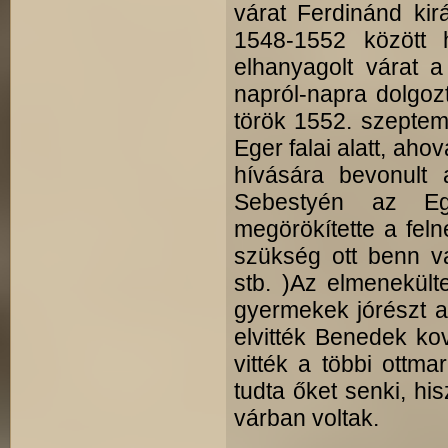
várat Ferdinánd kir
1548-1552 között h
elhanyagolt várat a
napról-napra dolgoz
török 1552. szeptem
Eger falai alatt, aho
hívására bevonult 
Sebestyén az Eg
megörökítette a feln
szükség ott benn va
stb. )Az elmenekült
gyermekek jórészt a
elvitték Benedek ko
vitték a többi ottma
tudta őket senki, his
várban voltak.