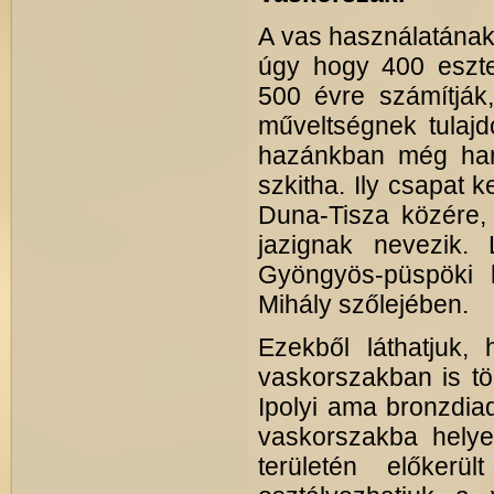
A vas használatának 
úgy hogy 400 eszte
500 évre számítják
műveltségnek tulajd
hazánkban még harma
szkitha. Ily csapat k
Duna-Tisza közére,
jazignak nevezik. 
Gyöngyös-püspöki 
Mihály szőlejében.
Ezekből láthatjuk
vaskorszakban is tö
Ipolyi ama bronzdiad
vaskorszakba helye
területén előker