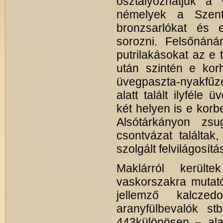
osztályozhatjuk a 
némelyek a Szent 
bronzsarlókat és 
sorozni. Felsőnáná
putrilakásokat az e 
után szintén e kor
üvegpaszta-nyakfűzé
alatt talált ilyféle
két helyen is e korb
Alsótárkányon zsug
csontvázat találta
szolgált felvilágosítá
Maklárról került
vaskorszakra mutató 
jellemző kalczedo
aranyfülbevalók st
443különösen – alak