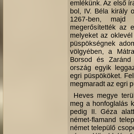
emlékünk. Az első ír
bol, IV. Béla király
1267-ben, majd 
megerősítették az e
melyeket az oklevél á
püspökségnek adom
völgyében, a Mátra
Borsod és Zaránd m
ország egyik leggaz
egri püspököket. Fel
megmaradt az egri p
Heves megye terüle
meg a honfoglalás k
pedig II. Géza alat
német-flamand telep
német települő csopo