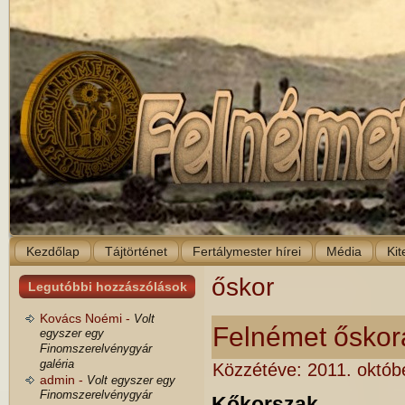
Kezdőlap
Tájtörténet
Fertálymester hírei
Média
Kit
őskor
Legutóbbi hozzászólások
Kovács Noémi -
Volt
Felnémet őskor
egyszer egy
Finomszerelvénygyár
galéria
Közzétéve:
2011. októbe
admin -
Volt egyszer egy
Finomszerelvénygyár
Kőkorszak.