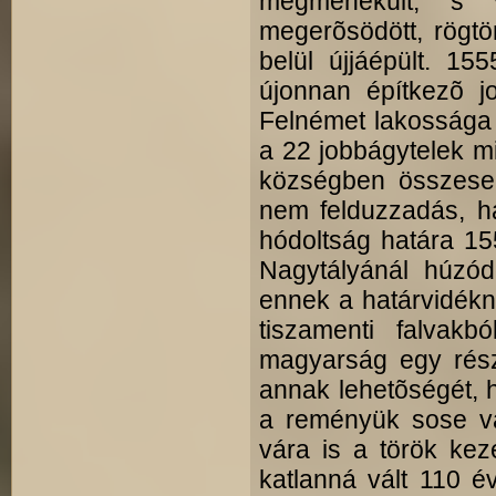
megmene­kült, s v
megerõsödött, rögtön
belül újjáépült. 15
újonnan építkezõ j
Felnémet lakossága 
a 22 jobbágytelek m
községben összesen
nem felduzzadás, h
hódoltság határa 155
Nagytályánál húzó
ennek a határvidékne
tiszamenti falvak
magyarság egy része
annak lehetõségét, 
a reményük sose vá
vára is a török kezé
katlanná vált 110 é