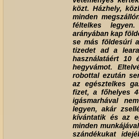
veteményes kertek
közt.
Házhely, közl
minden megszálló­n
féltelkes legyen
arányában kap földe
se más földesúri a
tizedet ad a lear
használatáért 10 
hegyvámot.
Eltel
robottal ezután s
az egésztelkes ga
fizet, a főhelyes 4
igásmarhával nem
legyen, akár zsell
kívántatik és az e
minden munkájáva
szándékukat idejéb