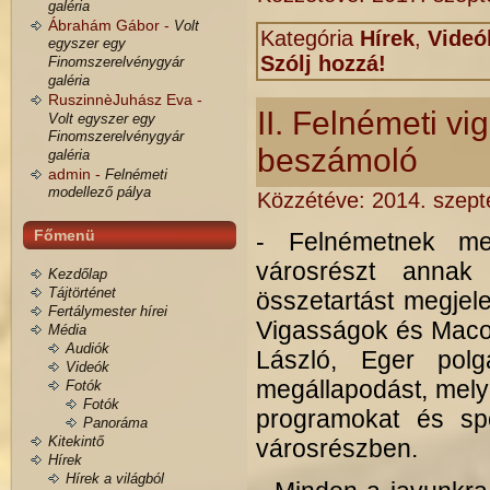
galéria
Ábrahám Gábor -
Volt
Kategória
Hírek
,
Videó
egyszer egy
Szólj hozzá!
Finomszerelvénygyár
galéria
RuszinnèJuhász Eva -
II. Felnémeti v
Volt egyszer egy
Finomszerelvénygyár
beszámoló
galéria
admin -
Felnémeti
modellező pálya
Közzétéve:
2014. szept
Főmenü
- Felnémetnek m
városrészt annak
Kezdőlap
Tájtörténet
összetartást megjel
Fertálymester hírei
Vigasságok és Maco
Média
Audiók
László, Eger polg
Videók
megállapodást, mely 
Fotók
Fotók
programokat és spo
Panoráma
Kitekintő
városrészben.
Hírek
Hírek a világból