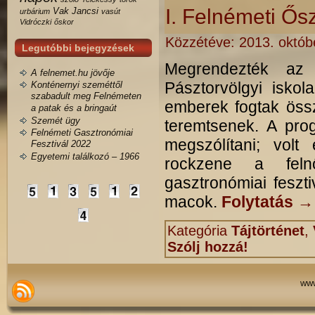
I. Felnémeti Ő
Vak Jancsi
urbárium
vasút
Vidróczki
őskor
Közzétéve:
2013. októb
Legutóbbi bejegyzések
Megrendezték az 
A felnemet.hu jövője
Pásztorvölgyi iskola
Konténernyi szeméttől
szabadult meg Felnémeten
emberek fogtak össz
a patak és a bringaút
Szemét ügy
teremtsenek. A pro
Felnémeti Gasztronómiai
megszólítani; volt
Fesztivál 2022
Egyetemi találkozó – 1966
rockzene a felnő
gasztronómiai feszt
macok.
Folytatás
→
Kategória
Tájtörténet
,
Szólj hozzá!
www