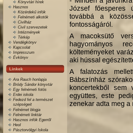
- Minden a javunkra 
Könyvtári hírek
József főesperes ú
Hasznos
Közérdekű infók
továbbá a közöss
Felnémeti alkotók
Civilház
fontosságáról.
Civil szervezetek
Intézmények
A macoksütő vers
Térkép
Vendégkönyv
hagyományos rece
Kapcsolat
költeményeket varázs
Impresszum
Évkönyv
aki hússal egészítette
Linkek
A falatozás mell
Bábszínház szórakoz
Ara Rauch honlapja
Bródy Sándor könyvtár
koncertekből sem v
Egy felnémeti fotós
együttes, este ped
Erdei iskola
Fedezd fel a természet
zenekar adta meg a 
szépségeit
Felnémet blogja
Felnémeti linktár
Hasznos infók Egerről
Heol
Pásztorvölgyi Iskola