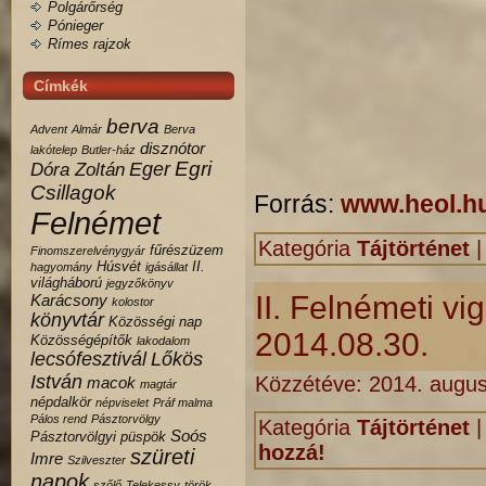
Polgárőrség
Pónieger
Rímes rajzok
Címkék
berva
Advent
Almár
Berva
disznótor
lakótelep
Butler-ház
Egri
Eger
Dóra Zoltán
Csillagok
Forrás:
www.heol.h
Felnémet
Kategória
Tájtörténet
fűrészüzem
Finomszerelvénygyár
Húsvét
II.
hagyomány
igásállat
világháború
jegyzőkönyv
II. Felnémeti v
Karácsony
kolostor
könyvtár
Közösségi nap
2014.08.30.
Közösségépítők
lakodalom
lecsófesztivál
Lőkös
István
Közzétéve:
2014. augus
macok
magtár
népdalkör
népviselet
Práf malma
Pálos rend
Pásztorvölgy
Kategória
Tájtörténet
Soós
Pásztorvölgyi
püspök
hozzá!
szüreti
Imre
Szilveszter
napok
szőlő
Telekessy
török