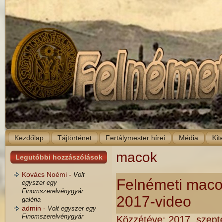
Kezdőlap
Tájtörténet
Fertálymester hírei
Média
Kit
macok
Legutóbbi hozzászólások
Kovács Noémi -
Volt
Felnémeti macok
egyszer egy
Finomszerelvénygyár
2017-video
galéria
admin -
Volt egyszer egy
Finomszerelvénygyár
Közzétéve:
2017. szept