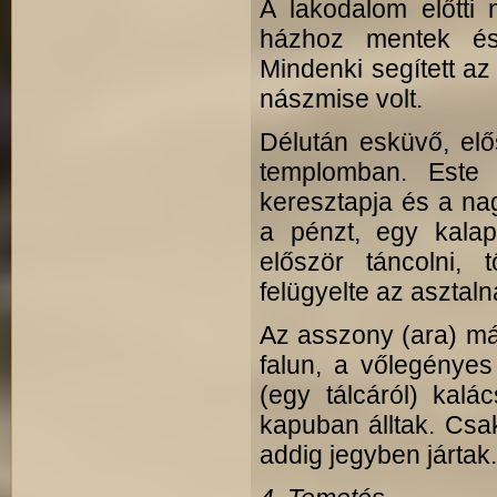
A lakodalom előtti
házhoz mentek és „
Mindenki segített az
nászmise volt.
Délután esküvő, elő
templomban. Este 
keresztapja és a nag
a pénzt, egy kalap
először táncolni, 
felügyelte az asztaln
Az asszony (ara) más
falun, a vőlegénye
(egy tálcáról) kalá
kapuban álltak. Csak
addig jegyben jártak