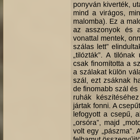
ponyván kiverték, utá
mind a virágos, min
malomba). Ez a malo
az asszonyok és a 
vonattal mentek, onn
szálas lett” elindul
„tilózták”. A tilóna
csak finomította a 
a szálakat külön vá
szál, ezt zsáknak ha
de finomabb szál és 
ruhák készítéséhez
jártak fonni. A csepű
lefogyott a csepű, a
„orsóra”, majd „mot
volt egy „pászma”. A
felhamut összegyűjtöt