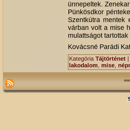
ünnepeltek. Zenekar
Pünkösdkor pénteken
Szentkútra mentek e
várban volt a mise 
mulattságot tartottak 
Kovácsné Parádi Ka
Kategória
Tájtörténet
lakodalom
,
mise
,
népr
www