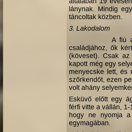
általában 19 évesen 
lánynak. Mindig egy
táncoltak közben.
3. Lakodalom
A fiú anyja m
családjához, ők kér
(köveset). Csak az
kapott még egy selye
menyecske lett, és
szőrkendőt, ezen ped
volt ahány selyemke
Esküvő előtt egy á
férfi vitte a vállán, 
hogy ne nyomja a v
egymagában.