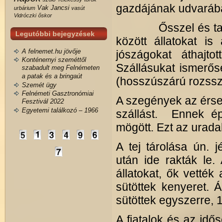
gazdájának udvaráb
Vak Jancsi
urbárium
vasút
Vidróczki
őskor
Ősszel és tavassz
Legutóbbi bejegyzések
között állatokat is
A felnemet.hu jövője
jószágokat áthajto
Konténernyi szeméttől
Szállásukat ismerős
szabadult meg Felnémeten
a patak és a bringaút
(hosszúszárú rozssza
Szemét ügy
Felnémeti Gasztronómiai
A szegények az érsek
Fesztivál 2022
Egyetemi találkozó – 1966
szállást. Ennek é
mögött. Ezt az urada
A tej tárolása ún. 
után ide rakták le.
állatokat, ők vették
sütöttek kenyeret. 
sütöttek egyszerre, 12
A fiatalok és az idő