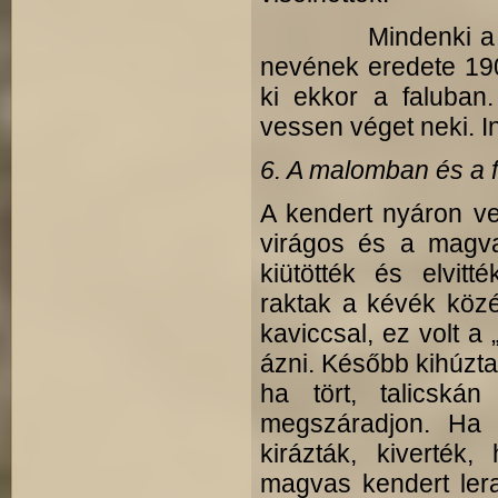
Mindenki a Szent
nevének eredete 190
ki ekkor a faluban
vessen véget neki. I
6. A malomban és a 
A kendert nyáron vet
virágos és a magva
kiütötték és elvitt
raktak a kévék közé
kaviccsal, ez volt a
ázni. Később kihúzta
ha tört, talicskán 
megszáradjon. Ha m
kirázták, kiverték
magvas kendert lera