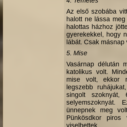
4. Temetés
Az első szobába vitt
halott ne lássa meg
halottas házhoz jöt
gyerekekkel, hogy ne
lábát. Csak másnap 
5. Mise
Vasárnap délután m
katolikus volt. Mi
mise volt, ekkor n
legszebb ruhájukat,
singolt szoknyát,
selyemszoknyát. E
ünnepnek meg volt
Pünkösdkor piros 
viselhettek.