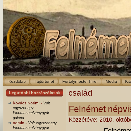
Kezdőlap
Tájtörténet
Fertálymester hírei
Média
Kit
család
Legutóbbi hozzászólások
Kovács Noémi -
Volt
Felnémet népvis
egyszer egy
Finomszerelvénygyár
galéria
Közzétéve:
2010. októb
admin -
Volt egyszer egy
Finomszerelvénygyár
Felnémet lakoss