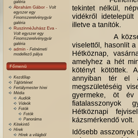
galéria
tekintet nélkül, né
Ábrahám Gábor -
Volt
egyszer egy
vidékről idetelepült
Finomszerelvénygyár
galéria
illetve a tanítók.
RuszinnèJuhász Eva -
Volt egyszer egy
A község lakóin
Finomszerelvénygyár
viselettől, hasonlít 
galéria
admin -
Felnémeti
Hétköznap, vasárna
modellező pálya
amelyhez a hét mi
Főmenü
kötényt kötöttek. 
annyiban tér el 
Kezdőlap
Tájtörténet
megszületéséig vise
Fertálymester hírei
Média
gyermeke, öt év
Audiók
fiatalasszonyok g
Videók
Fotók
Hétköznapi fejvis
Fotók
kázsmérkendő volt.
Panoráma
Kitekintő
Hírek
Idősebb asszonyok pi
Hírek a világból