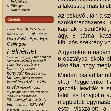
Polgárőrség
a lakosság más falub
Pónieger
Rímes rajzok
Az esküvő után a szü
Címkék
szokásrendszerek 
kapnak a szülőktől,
berva
Advent
Almár
Berva
disznótor
ágy, 6 párna, kasz
lakótelep
Butler-ház
Egri
Eger
Dóra Zoltán
kihúzós szekrény volt
Csillagok
Felnémet
A gyerekre a nagyma
fűrészüzem
6 osztályos iskola e
Finomszerelvénygyár
Húsvét
II.
hagyomány
igásállat
iskolába, hogy megtan
világháború
jegyzőkönyv
Karácsony
kolostor
könyvtár
Közösségi nap
Minden család tartott
Közösségépítők
lakodalom
stb.). Reggelenként a
lecsófesztivál
Lőkös
István
macok
gazdák leadták a s
magtár
népdalkör
népviselet
Práf malma
felelt és lehajtotta
Pálos rend
Pásztorvölgy
Soós
Pásztorvölgyi
püspök
megbíztak egymásban
szüreti
Imre
Szilveszter
este visszajött a
napok
szőlő
Telekessy
török