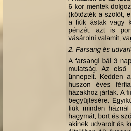
6-kor mentek dolgoz
(kötözték a szőlőt, e
a fiúk ástak vagy 
pénzét, azt is po
vásárolni valamit, v
2. Farsang és udvarl
A farsangi bál 3 nap
mulatság. Az első 
ünnepelt. Kedden az
huszon éves férfi
házakhoz jártak. A f
begyűjtésére. Egyik
fiúk minden háznál 
hagymát, bort és szó
akinek udvarolt és k