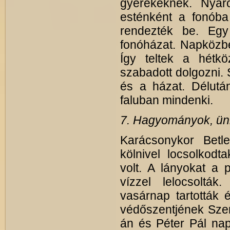
gyerekeknek. Nyáro
esténként a fonóba 
rendezték be. Egy
fonóházat. Napközb
Így teltek a hét
szabadott dolgozni. 
és a házat. Délutá
faluban mindenki.
7. Hagyományok, ü
Karácsonykor Betle
kölnivel locsolkod
volt. A lányokat a
vízzel lelocsoltá
vasárnap tartották 
védőszentjének Sze
án és Péter Pál na