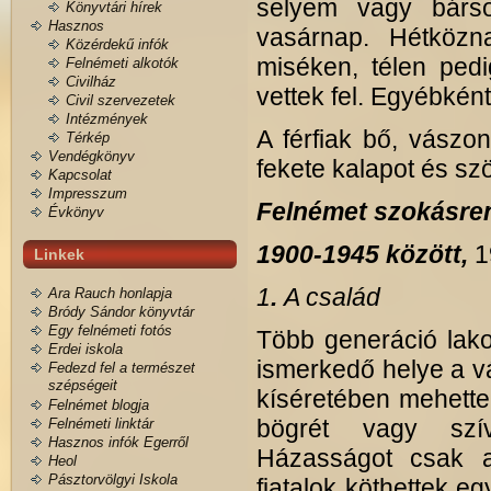
selyem vagy bárso
Könyvtári hírek
Hasznos
vasárnap. Hétközna
Közérdekű infók
miséken, télen ped
Felnémeti alkotók
Civilház
vettek fel. Egyébkén
Civil szervezetek
Intézmények
A férfiak bő, vászon
Térkép
Vendégkönyv
fekete kalapot és szö
Kapcsolat
Impresszum
Felnémet szokásren
Évkönyv
1900-1945 között,
1
Linkek
1
.
A család
Ara Rauch honlapja
Bródy Sándor könyvtár
Egy felnémeti fotós
Több generáció lakot
Erdei iskola
ismerkedő helye a vá
Fedezd fel a természet
szépségeit
kíséretében mehettek 
Felnémet blogja
bögrét vagy szí
Felnémeti linktár
Hasznos infók Egerről
Házasságot csak a
Heol
Pásztorvölgyi Iskola
fiatalok köthettek e