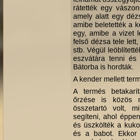
rátették egy vászo
amely alatt egy dézs
amibe beletették a ké
egy, amibe a vizet 
felső dézsa tele lett
stb. Végül leöblítetté
eszvátára tenni és 
Bátorba is hordták.
A kender mellett term
A termés betakarít
őrzése is közös 
összetartó volt, 
segíteni, ahol éppen
és üszkölték a kukori
és a babot. Ekkor