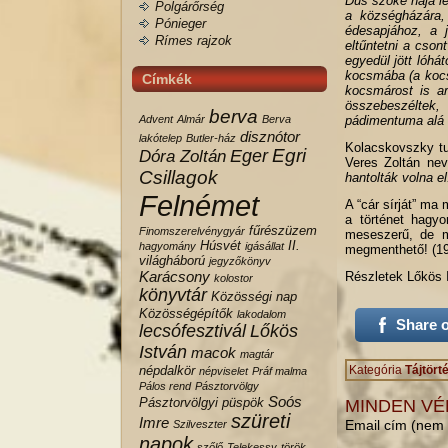
Dús szőke haja le
Polgárőrség
a községházára, 
Pónieger
édesapjához, a j
Rímes rajzok
eltűntetni a cson
egyedül jött lóhá
kocsmába (a kocsm
Címkék
kocsmárost is ar
összebeszéltek, 
berva
Advent
Almár
Berva
pádimentuma alá r
disznótor
lakótelep
Butler-ház
Kolacskovszky tu
Egri
Eger
Dóra Zoltán
Veres Zoltán nev
Csillagok
hantolták volna el
Felnémet
A “cár sírját” ma
a történet hagyo
fűrészüzem
Finomszerelvénygyár
meseszerű, de 
Húsvét
II.
hagyomány
igásállat
megmenthető!
(1
világháború
jegyzőkönyv
Karácsony
Részletek Lőkös I
kolostor
könyvtár
Közösségi nap
Közösségépítők
lakodalom
Share 
lecsófesztivál
Lőkös
István
macok
magtár
népdalkör
Kategória
Tájtört
népviselet
Práf malma
Pálos rend
Pásztorvölgy
Soós
Pásztorvölgyi
püspök
MINDEN VÉ
szüreti
Imre
Email cím (nem 
Szilveszter
napok
szőlő
Telekessy
török