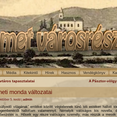
Média
Kitekintő
Hírek
Hasznos
Vendégkönyv
Ka
táros tapasztalatai
A Pásztor-völgy
eti monda változatai
október 5. kedd
|
admin
llyedő világának” emlékei között végtelennek tűnő téli estéken hallott tö
gemberektől hallottam valamennyit. Némelyik valóságos kis novella, 
lbeszélés is. Hőseik egy része valóságos személy, más részük a mesék b