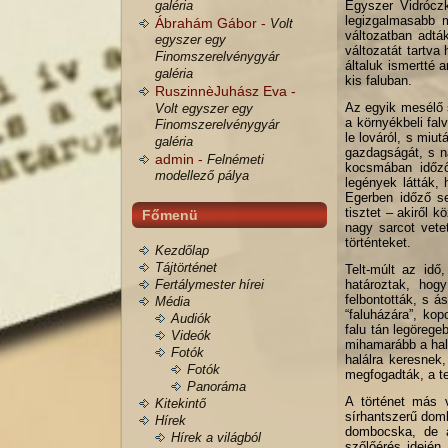
galéria
Egyszer Vidróczk
legizgalmasabb m
Ábrahám Gábor -
Volt
változatban adtá
egyszer egy
változatát tartva
Finomszerelvénygyár
általuk ismertté 
galéria
kis faluban.
RuszinnèJuhász Eva -
Az egyik mesélő s
Volt egyszer egy
a környékbeli fal
Finomszerelvénygyár
le lováról, s mi
galéria
gazdagságát, s na
admin -
Felnémeti
kocsmában időző
modellező pálya
legények látták,
Egerben időző se
tisztet – akiről 
Főmenü
nagy sarcot vete
történteket.
Kezdőlap
Tájtörténet
Telt-múlt az idő
Fertálymester hírei
határoztak, hogy
felbontották, s á
Média
“faluházára”, ko
Audiók
falu tán legörege
Videók
mihamarább a halo
Fotók
halálra keresnek,
Fotók
megfogadták, a t
Panoráma
A történet más 
Kitekintő
sírhantszerű domb
Hírek
dombocska, de a 
Hírek a világból
szőlőérés idején.