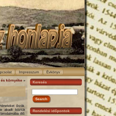
pcsolat
Impresszum
Évkönyv
 és környéke
»
Keresés
rténeteket őrzök.
de akadt köztük
Rendelési időpontok
irodalmába illő.