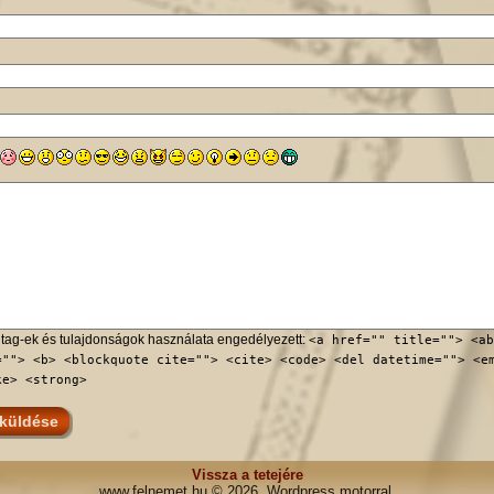
tag-ek és tulajdonságok használata engedélyezett:
<a href="" title=""> <ab
=""> <b> <blockquote cite=""> <cite> <code> <del datetime=""> <e
ke> <strong>
Vissza a tetejére
www.felnemet.hu © 2026. Wordpress motorral.