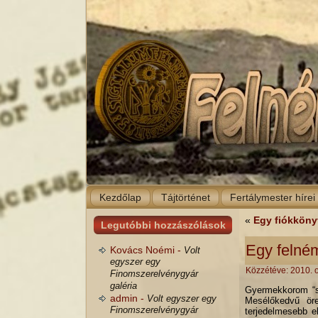
Kezdőlap
Tájtörténet
Fertálymester hírei
«
Egy fiókkönyv
Legutóbbi hozzászólások
Egy felném
Kovács Noémi -
Volt
egyszer egy
Közzétéve:
2010. 
Finomszerelvénygyár
galéria
Gyermekkorom “sü
admin -
Volt egyszer egy
Mesélőkedvű öre
Finomszerelvénygyár
terjedelmesebb e