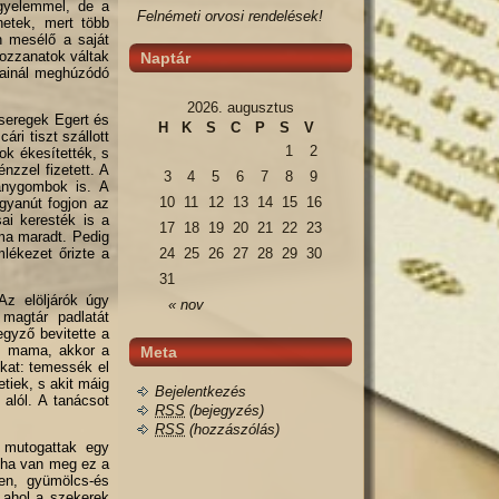
igyelemmel, de a
Felnémeti orvosi rendelések!
netek, mert több
n mesélő a saját
mozzanatok váltak
Naptár
ábainál meghúzódó
2026. augusztus
 seregek Egert és
H
K
S
C
P
S
V
ári tiszt szállott
1
2
ok ékesítették, s
nzzel fizetett. A
3
4
5
6
7
8
9
anygombok is. A
10
11
12
13
14
15
16
 gyanút fogjon az
ai keresték is a
17
18
19
20
21
22
23
éma maradt. Pedig
mlékezet őrizte a
24
25
26
27
28
29
30
31
 Az elöljárók úgy
« nov
 magtár padlatát
jegyző bevitette a
ózs mama, akkor a
Meta
ókat: temessék el
tiek, s akit máig
Bejelentkezés
 alól.
A tanácsot
RSS
(bejegyzés)
RSS
(hozzászólás)
n mutogattak egy
igha van meg ez a
ten, gyümölcs-és
, ahol a szekerek