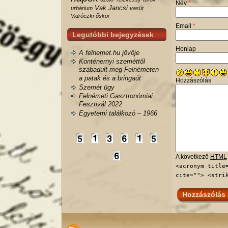
Név
*
Vak Jancsi
urbárium
vasút
Vidróczki
őskor
Email
*
Legutóbbi bejegyzések
Honlap
A felnemet.hu jövője
Konténernyi szeméttől
szabadult meg Felnémeten
a patak és a bringaút
Hozzászólás
Szemét ügy
Felnémeti Gasztronómiai
Fesztivál 2022
Egyetemi találkozó – 1966
A következő
HTML
<acronym title
cite=""> <stri