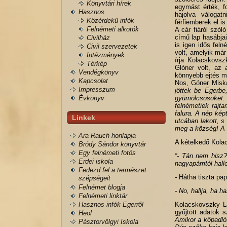
Könyvtári hírek
egymást érték, f
Hasznos
hajolva válogat
Közérdekű infók
férfiemberek el i
Felnémeti alkotók
A cár fiáról szól
című lap hasábjai
Civilház
is igen idős fel
Civil szervezetek
volt, amelyik má
Intézmények
írja Kolacskovsz
Térkép
Glóner volt, az 
Vendégkönyv
könnyebb ejtés mi
Kapcsolat
Nos, Góner Miska
Impresszum
jöttek be Egerbe
Évkönyv
gyümölcsösöket. M
felnémetiek rajta
falura. A nép kép
Linkek
utcában lakott, 
meg a község! A 
Ara Rauch honlapja
A kételkedő Kola
Bródy Sándor könyvtár
Egy felnémeti fotós
“- Tán nem hisz
Erdei iskola
nagyapámtól hall
Fedezd fel a természet
-
Hátha tiszta pap
szépségeit
Felnémet blogja
- No, hallja, ha 
Felnémeti linktár
Hasznos infók Egerről
Kolacskovszky Laj
gyűjtött adatok 
Heol
Amikor a kőpadlót
Pásztorvölgyi Iskola