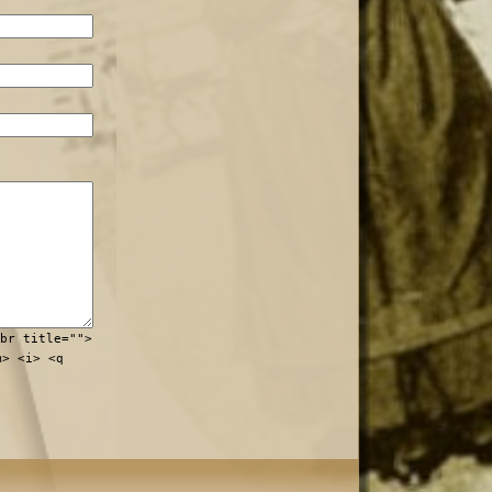
br title="">
m> <i> <q