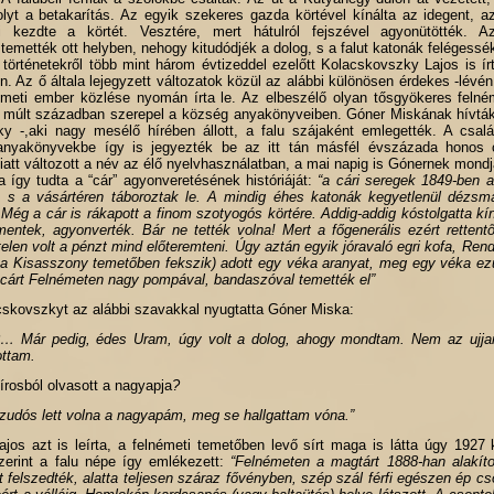
olyt a betakarítás. Az egyik szekeres gazda körtével kínálta az idegent, 
ni kezdte a körtét. Vesztére, mert hátulról fejszével agyonütötték. A
s temették ott helyben, nehogy kitudódjék a dolog, s a falut katonák felégessé
ó történetekről több mint három évtizeddel ezelőtt Kolacskovszky Lajos is ír
n. Az ő általa lejegyzett változatok közül az alábbi különösen érdekes -lévé
németi ember közlése nyomán írta le. Az elbeszélő olyan tősgyökeres felné
r múlt században szerepel a község anyakönyveiben. Góner Miskának hívták
ky -,aki nagy mesélő hírében állott, a falu szájaként emlegették. A csalá
anyakönyvekbe így is jegyezték be az itt tán másfél évszázada honos c
att változott a név az élő nyelvhasználatban, a mai napig is Gónernek mondj
 így tudta a “cár” agyonveretésének históriáját:
“a cári seregek 1849-ben 
, s a vásártéren táboroztak le. A mindig éhes katonák kegyetlenül dézsmá
ég a cár is rákapott a finom szotyogós körtére. Addig-addig kóstolgatta kín
mentek, agyonverték. Bár ne tették volna! Mert a főgenerális ezért rettentő
telen volt a pénzt mind előteremteni. Úgy aztán egyik jóravaló egri kofa, Re
s a Kisasszony temetőben fekszik) adott egy véka aranyat, meg egy véka ez
cárt Felnémeten nagy pompával, bandaszóval temették el”
cskovszkyt az alábbi szavakkal nyugtatta Góner Miska:
?… Már pedig, édes Uram, úgy volt a dolog, ahogy mondtam. Nem az ujja
ottam.
írosból olvasott a nagyapja
?
hazudós lett volna a nagyapám, meg se hallgattam vóna.”
os azt is leírta, a felnémeti temetőben levő sírt maga is látta úgy 1927 k
szerint a falu népe így emlékezett:
“Felnémeten a magtárt 1888-han alakíto
 felszedték, alatta teljesen száraz fővényben, szép szál férfi egészen ép cso