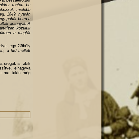
at beszállították
akkor rontott be
yekezzék mielőbb
ceg. 1849. nyarán
egy pohár borra a
oltak arannyal. A
an-tízen közülük
lmükben a magtár
elyet egy Göböly
én, a híd mellett
z öregek is, akik
szítve, elhagyva
mi ma talán még