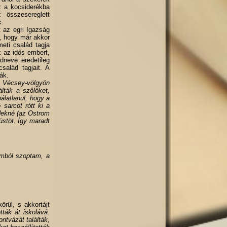
az a kocsiderékba
z összesereglett
k.
t az egri Igazság
n, hogy már akkor
meti család tagja
 az idős embert,
dneve eredetileg
salád tagjait. A
ák.
a Vécsey-völgyön
lták a szőlőket,
álatlanul, hogy a
 sarcot rótt ki a
ndekné (az Ostrom
üstöt. Így maradt
mból szoptam, a
örül, s akkortájt
tták át iskolává.
ntvázát találták,