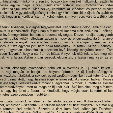
i hőstetteit, máskor a vízenjáró boszorkány meséjét hallgattuk feszült f
esék egyike mégis a “cár fiúról” szóló történet volt. Pontosabban törté
k őket szájról szájra. Kiszínezve, kerekítve az előadást és persze minde
 hitelesnek. A gyerekhallgatóságot mindegyik lekötötte, hisz újabb és újabb 
arról: hogyan is került a “cár fia” Felnémetre, s milyen sors várt rá a Bükk l
zerint 1849-ben, a világosi fegyverletétel után történt a dolog, amikor a cári
vakat is elözönlötték. Egyik nap a felnémeti kocsma előtt szőke hajú, délceg c
után lovát megkötötte, bement a kocsmahelyiségbe. Díszes ruháját aranygomb
gyúri voltát vélték felfedezni abban is, hogy az elfogyasztott italért aranypé
 falubeli legények összenéztek: csábító volt az aranypénz, meg az ar
 hogy a tiszt egyedül jött, nem soká tanakodtak, leütötték. Aztán – nehogy
reg – gyorsan elhantolták a közelben levő községi magtárépületben. Társ
közben “kiderült”, hogy a cár fia -,de hiába. A nyomok eltűntek, a falu meg n
ttek ki a falura. Aztán a cári seregek elvonultak, s lassan már csak az e
, a falu lakossága gyarapodott, több lett a gyermek is, új iskola kellett.
 a régi magtárt le bontják, s helyére építtetik az új iskolát. Ahogy a
sni kezdtek, rátaláltak a sok-sok évvel azelőtt meggyilkolt tiszt tetemére. A 
porsót csináltatott, hogy tisztességgel eltemessék. Az esetet hallván Kor
bb asszonya, lélekszakadva rohant a jegyzőhöz, bíróhoz, s intette az elöljár
tt maradványait, mert az maga az ifjú cár, akit 1849-ben öltek meg a felnéme
 s nagy baj jöhet a falura, ha kitudódik, hogy mégis csak itt tették el láb
emetés szép csendben megtörtént.
változatát ismerők a felnémeti temetőtől északra eső Kutyahegy-dűlőbe
ot, amelyben – szerintük – a faluban megölt cári tiszt nyugszik. Ma már al
történet őrzi emlékét. Eszerint a tiszt kora őszi időben járt Felnéme
 A falubeli férfiak a szőlőkbe csalták. Az út a Kutyahegy-dűlőn át vezetett