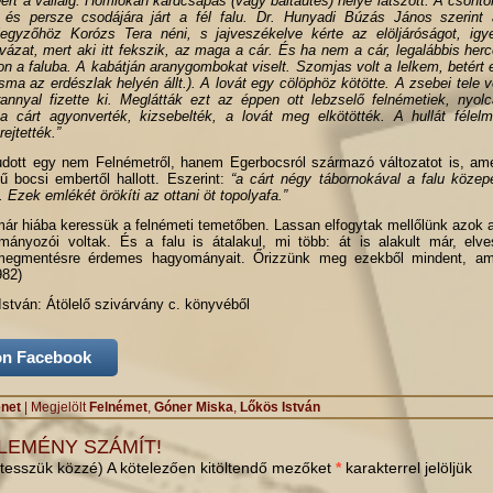
ért a válláig. Homlokán kardcsapás (vagy baltaütés) helye látszott. A csontok
és persze csodájára járt a fél falu. Dr. Hunyadi Búzás János szerint 
egyzőhöz Korózs Tera néni, s jajveszékelve kérte az elöljáróságot, ig
tvázat, mert aki itt fekszik, az maga a cár. És ha nem a cár, legalábbis her
ton a faluba. A kabátján aranygombokat viselt. Szomjas volt a lelkem, betért 
a az erdészlak helyén állt.). A lovát egy cölöphöz kötötte. A zsebei tele v
annyal fizette ki. Meglátták ezt az éppen ott lebzselő felnémetiek, nyolc
a cárt agyonverték, kizsebelték, a lovát meg elkötötték. A hullát féle
ejtették.”
dott egy nem Felnémetről, hanem Egerbocsról származó változatot is, am
ű bocsi embertől hallott. Eszerint:
“a cárt négy tábornokával a falu közep
. Ezek emlékét örökíti az ottani öt topolyafa.”
 már hiába keressük a felnémeti temetőben. Lassan elfogytak mellőlünk azok a
mányozói voltak. És a falu is átalakul, mi több: át is alakult már, elve
megmentésre érdemes hagyományait. Őrizzünk meg ezekből mindent, a
982)
stván: Átölelő szivárvány c. könyvéből
on Facebook
énet
|
Megjelölt
Felnémet
,
Góner Miska
,
Lőkös István
LEMÉNY SZÁMÍT!
tesszük közzé) A kötelezően kitöltendő mezőket
*
karakterrel jelöljük