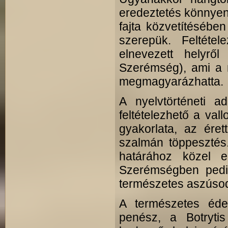
eredeztetés könnyen 
fajta közvetítésébe
szerepük. Feltétel
elnevezett helyről
Szerémség), ami a n
megmagyarázhatta.
A nyelvtörténeti a
feltételezhető a val
gyakorlata, az ére
szalmán töppesztés.
határához közel e
Szerémségben pedig 
természetes aszúso
A természetes éd
penész, a Botrytis