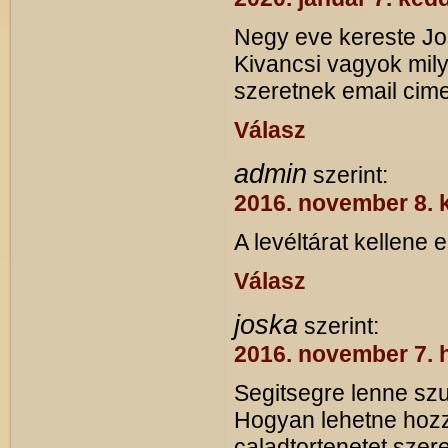
Negy eve kereste Jo
Kivancsi vagyok mily
szeretnek email cimet
Válasz
admin
szerint:
2016. november 8. 
A levéltárat kellene e
Válasz
joska
szerint:
2016. november 7. h
Segitsegre lenne s
Hogyan lehetne hozz
caladtortenetet szere