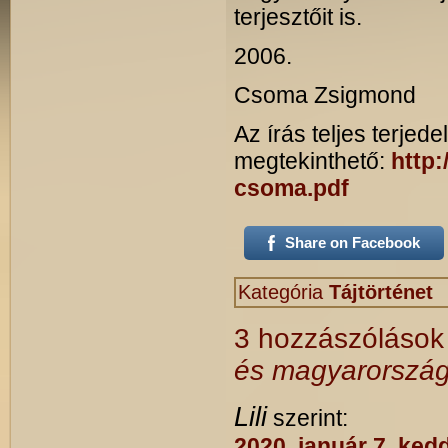
terjesztőit is.
2006.
Csoma Zsigmond
Az írás teljes terjed
megtekinthető:
http:
csoma.pdf
Share on Facebook
Kategória
Tájtörténet
3 hozzászóláso
és magyarországi
Lili
szerint:
2020. január 7. ked