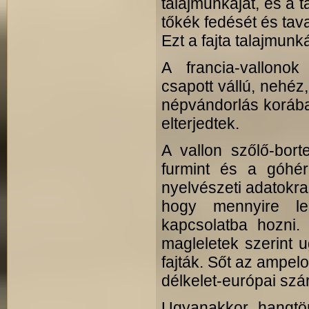
talajmunkáját, és a ta
tőkék fedését és tava
Ezt a fajta talajmunk
A francia-vallonok
csapott vállú, nehéz
népvándorlás korába
elterjedtek.
A vallon szőlő-bor
furmint és a góhér
nyelvészeti adatokra
hogy mennyire le
kapcsolatba hozni.
magleletek szerint 
fajták. Sőt az ampel
délkelet-európai szá
Ugyanakkor hangtör