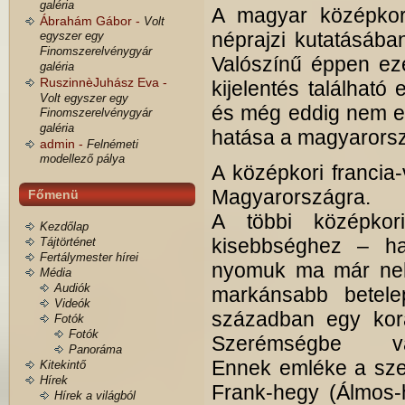
galéria
A magyar középkor 
Ábrahám Gábor -
Volt
néprajzi kutatásába
egyszer egy
Finomszerelvénygyár
Valószínű éppen ezé
galéria
RuszinnèJuhász Eva -
kijelentés található 
Volt egyszer egy
és még eddig nem elé
Finomszerelvénygyár
galéria
hatása a magyarorsz
admin -
Felnémeti
modellező pálya
A középkori francia
Magyarországra.
Főmenü
A többi középkori
Kezdőlap
kisebbséghez – has
Tájtörténet
Fertálymester hírei
nyomuk ma már nehe
Média
Audiók
markánsabb betelep
Videók
században egy kora
Fotók
Fotók
Szerémségbe vá
Panoráma
Ennek emléke a sze
Kitekintő
Hírek
Frank-hegy (Álmos-h
Hírek a világból