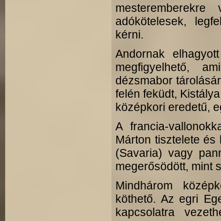
mesteremberekre 
adókötelesek, legfe
kérni.
Andornak elhagyot
megfigyelhető, am
dézsmabor tárolására
felén feküdt, Kistál
középkori eredetű, e
A francia-vallonok
Márton tisztelete és 
(Savaria) vagy pan
megerősödött, mint 
Mindhárom középko
köthető. Az egri E
kapcsolatra vezet