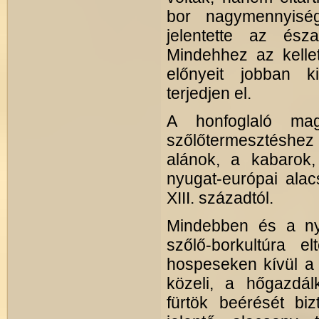
bor nagymennyiség
jelentette az észa
Mindehhez az kellet
előnyeit jobban 
terjedjen el.
A honfoglaló mag
szőlőtermesztéshez é
alánok, a kabarok, 
nyugat-európai alac
XIII. századtól.
Mindebben és a nyu
szőlő-borkultúra e
hospeseken kívül a f
közeli, a hőgazdá
fürtök beérését bi