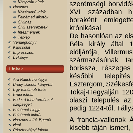
Könyvtári hírek
szerémségi borvidé
Hasznos
XVI. században hí
Közérdekű infók
Felnémeti alkotók
boraként emlegett
Civilház
krónikásai.
Civil szervezetek
Intézmények
De hasonlóan az első
Térkép
Vendégkönyv
Béla király által 
Kapcsolat
elöljárója, Viller
Impresszum
Évkönyv
származásúnak tar
borissza, részeges
Linkek
későbbi telepíté
Ara Rauch honlapja
Esztergom, Székesfeh
Bródy Sándor könyvtár
Egy felnémeti fotós
Tokaj-Hegyalján 120
Erdei iskola
olaszi település az
Fedezd fel a természet
szépségeit
pedig 1224-től, Tállya
Felnémet blogja
Felnémeti linktár
A francia-vallonok 
Hasznos infók Egerről
Heol
kisebb táján ismert,
Pásztorvölgyi Iskola