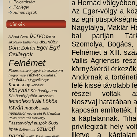
a Hernád völgyében, 
Polgárőrség
Pónieger
Az Eger-völgy a köz
Rímes rajzok
az egri püspökségne
Címkék
Nagytálya, Maklár H
bal partján Tárk
berva
Advent
Almár
Berva
disznótor
Szomolya, Bogács, 
lakótelep
Butler-ház
Egri
Eger
Dóra Zoltán
Felnémet a XIII. szá
Csillagok
Vallis Agriensis rész
Felnémet
környékéről érkezőkk
fűrészüzem
Finomszerelvénygyár
Húsvét
II.
Andornak a történeti
hagyomány
igásállat
világháború
jegyzőkönyv
felé kissé távolabb 
Karácsony
kolostor
könyvtár
Közösségi nap
részei voltak az
Közösségépítők
lakodalom
Noszvaj határában a 
lecsófesztivál
Lőkös
István
macok
kapcsán említették,
magtár
népdalkör
népviselet
Práf malma
a káptalannak. Tiha
Pálos rend
Pásztorvölgy
Soós
Pásztorvölgyi
püspök
privilegizált hely v
szüreti
Imre
Szilveszter
illetve a káptala
napok
szőlő
Telekessy
török