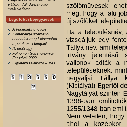
szőlőmûvesek lehett
Vak Jancsi
urbárium
vasút
Vidróczki
őskor
meg, hogy a falu j
Legutóbbi bejegyzések
új szőlőket telepített
A felnemet.hu jövője
Ha a településnév, 
Konténernyi szeméttől
vizsgáljuk egy fon
szabadult meg Felnémeten
a patak és a bringaút
Tállya név, ami telep
Szemét ügy
Felnémeti Gasztronómiai
irtvány jelentésű 
Fesztivál 2022
vallonok adták a n
Egyetemi találkozó – 1966
településeknek, mint
hegyaljai Tállya
(Kistályát) Egertől d
Nagytályát szintén E
1398-ban említették
1255/1348-ban említik
Nem véletlen, hogy
ahol a középkori 