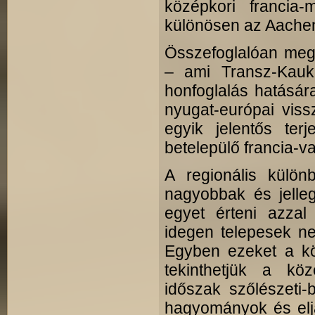
középkori francia-
különösen az Aachen
Összefoglalóan megál
– ami Transz-Kauk
honfoglalás hatásár
nyugat-európai viss
egyik jelentős terj
betelepülő francia-va
A regionális külö
nagyobbak és jelle
egyet érteni azza
idegen telepesek ne
Egyben ezeket a köz
tekinthetjük a kö
időszak szőlészeti-b
hagyományok és eljár