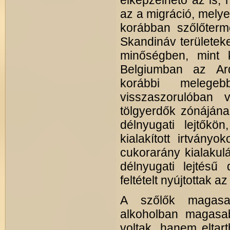
elképzelhető az is, h
az a migráció, melyet
korábban szőlőterme
Skandináv területek
minőségben, mint k
Belgiumban az Ar
korábbi melege
visszaszorulóban 
tölgyerdők zónájának
délnyugati lejtők
kialakított irtvány
cukorarány kialakulá
délnyugati lejtésű
feltételt nyújtottak az
A szőlők magasa
alkoholban magasa
voltak, hanem eltart