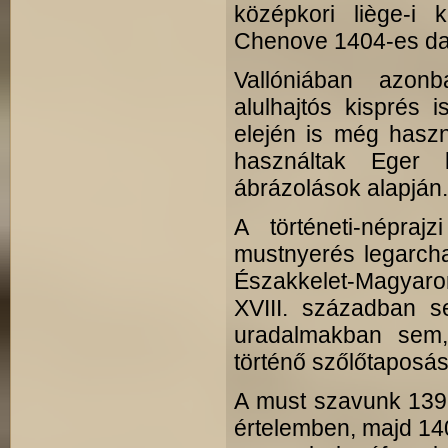
középkori liège-i
Chenove 1404-es datá
Vallóniában azonb
alulhajtós kisprés
elején is még haszn
használtak Eger 
ábrázolások alapján.
A történeti-népraj
mustnyerés legarch
Északkelet-Magyaror
XVIII. században 
uradalmakban sem,
történő szőlőtaposás
A must szavunk 1395-
értelemben, majd 140