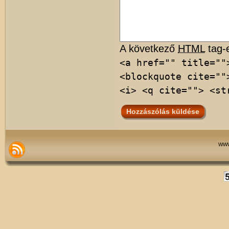
A következő
HTML
tag-e
<a href="" title=""
<blockquote cite=""
<i> <q cite=""> <st
www