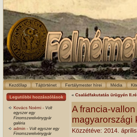
Kezdőlap
Tájtörténet
Fertálymester hírei
Média
Kit
«
Családfakutatás ürügyén II.r
Legutóbbi hozzászólások
A francia-vallo
Kovács Noémi -
Volt
egyszer egy
magyarországi 
Finomszerelvénygyár
galéria
admin -
Volt egyszer egy
Közzétéve:
2014. áprili
Finomszerelvénygyár