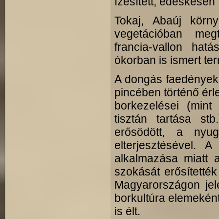
ízesített, édeskésen
Tokaj, Abaúj kör
vegetációban megta
francia-vallon hat
ókorban is ismert te
A dongás faedények,
pincében történő érl
borkezelései (mint 
tisztán tartása stb
erősödött, a nyug
elterjesztésével.
alkalmazása miatt a
szokását erősítetté
Magyarországon jele
borkultúra elemeként
is élt.