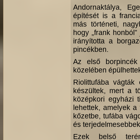
Andornaktálya, Ege
építését is a franc
más történeti, nagy
hogy „frank honból”
irányította a borga
pincékben.
Az első borpincék
közelében épülhette
Riolittufába vágták
készültek, mert a t
középkori egyházi t
lehettek, amelyek a
kőzetbe, tufába vágo
és terjedelmesebbek 
Ezek belső terén