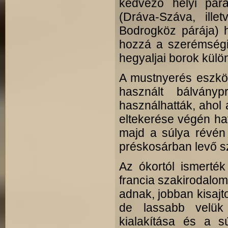
kedvező helyi pár
(Dráva-Száva, ill
Bodrogköz párája) h
hozzá a szerémségi 
hegyaljai borok kül
A mustnyerés eszkö
használt bálványp
használhatták, ahol
eltekerése végén ha
majd a súlya révén 
préskosárban levő sz
Az ókortól ismerték
francia szakirodalom 
adnak, jobban kisajt
de lassabb velük
kialakítása és a s