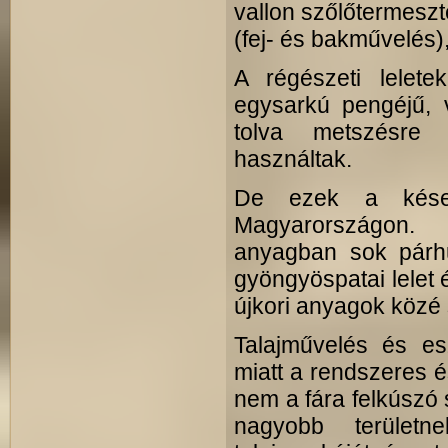
vallon szőlőtermesz
(fej- és bakművelés)
A régészeti lelete
egysarkú pengéjű, 
tolva metszésre 
használtak.
De ezek a kések
Magyarországon. 
anyagban sok párhu
gyöngyöspatai lelet
újkori anyagok közé 
Talajművelés és e
miatt a rendszeres é
nem a fára felkúszó 
nagyobb területn