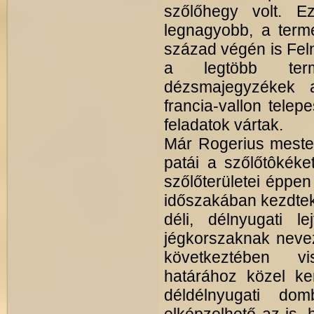
szőlőhegy volt. E
legnagyobb, a terme
század végén is Feln
a legtöbb term
dézsmajegyzékek 
francia-vallon telep
feladatok vártak.
Már Rogerius mester
patái a szőlőtôkéke
szőlőterületei éppen
időszakában kezdtek 
déli, délnyugati le
jégkorszaknak nevez
következtében vi
határához közel ke
déldélnyugati do