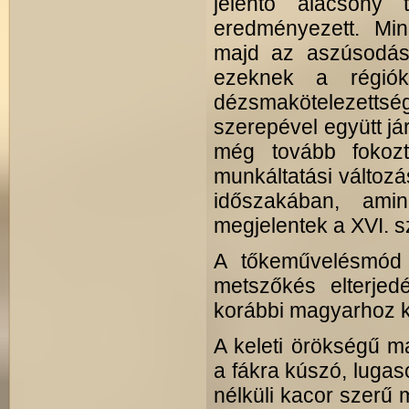
jelentő alacsony
eredményezett. Min
majd az aszúsodás 
ezeknek a régiók
dézsmakötelezet
szerepével együtt já
még tovább fokozt
munkáltatási változ
időszakában, ami
megjelentek a XVI. s
A tőkeművelésmód é
metszőkés elterjed
korábbi magyarhoz k
A keleti örökségű m
a fákra kúszó, luga
nélküli kacor szerű