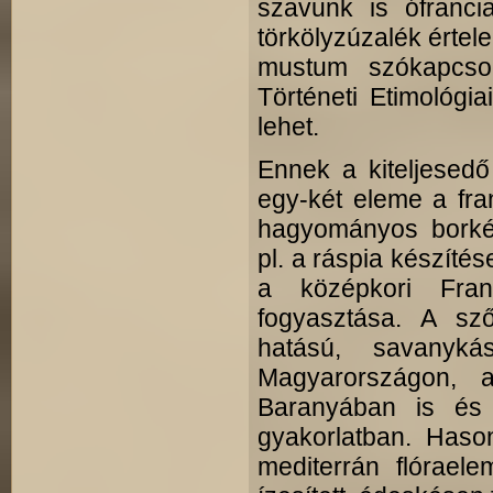
szavunk is ófranci
törkölyzúzalék értel
mustum szókapcsol
Történeti Etimológia
lehet.
Ennek a kiteljesed
egy-két eleme a fra
hagyományos borkész
pl. a ráspia készítés
a középkori Fran
fogyasztása. A sző
hatású, savanyká
Magyarországon, a
Baranyában is és 
gyakorlatban. Haso
mediterrán flóraele