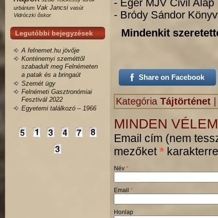
-
Eger MJV Civil Alap
Vak Jancsi
urbárium
vasút
- Bródy Sándor Könyvtá
Vidróczki
őskor
Mindenkit szeretett
Legutóbbi bejegyzések
A felnemet.hu jövője
Konténernyi szeméttől
szabadult meg Felnémeten
a patak és a bringaút
Share on Facebook
Szemét ügy
Felnémeti Gasztronómiai
Fesztivál 2022
Kategória
Tájtörténet
Egyetemi találkozó – 1966
MINDEN VÉLEM
Email cím (nem tessz
mezőket
*
karakterrel
Név
*
Email
*
Honlap