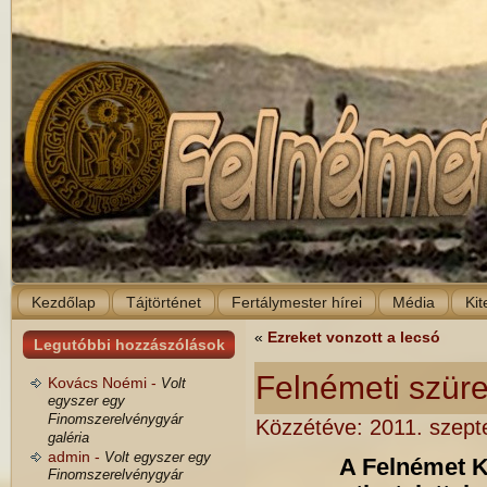
Kezdőlap
Tájtörténet
Fertálymester hírei
Média
Kit
«
Ezreket vonzott a lecsó
Legutóbbi hozzászólások
Felnémeti szüre
Kovács Noémi -
Volt
egyszer egy
Finomszerelvénygyár
Közzétéve:
2011. szept
galéria
admin -
Volt egyszer egy
A Felnémet K
Finomszerelvénygyár