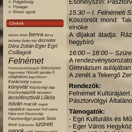
Esőhelyszín: Pásztorv
Polgárőrség
Pónieger
15:30 – I. Felnémeti 
Rímes rajzok
Köszöntőt mond: Taká
Címkék
elnöke
berva
A díjakat átadja: Rá
Advent
Almár
Berva
disznótor
hegybíró
lakótelep
Butler-ház
Egri
Eger
Dóra Zoltán
Csillagok
16:00 – 18:00 – Szüre
Felnémet
A rendezvénysorozatot
Gimnázium aulájában 
fűrészüzem
Finomszerelvénygyár
Húsvét
II.
hagyomány
igásállat
A zenét a Tekergő Zen
világháború
jegyzőkönyv
Karácsony
kolostor
Rendezők:
könyvtár
Közösségi nap
Felnémet Kultúrájáért
Közösségépítők
lakodalom
lecsófesztivál
Lőkös
Pásztorvölgyi Általán
István
macok
magtár
népdalkör
népviselet
Práf malma
Támogatók:
Pálos rend
Pásztorvölgy
- Egri Kulturális és M
Soós
Pásztorvölgyi
püspök
szüreti
Imre
-
Eger Város Hegykö
Szilveszter
napok
szőlő
Telekessy
török