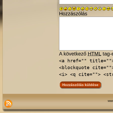
Hozzászólás
A következő
HTML
tag-e
<a href="" title=""
<blockquote cite=""
<i> <q cite=""> <st
www