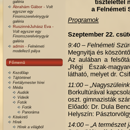
tisztelette
galéria
Ábrahám Gábor -
Volt
a Felnémeti 
egyszer egy
Finomszerelvénygyár
Programok
galéria
RuszinnèJuhász Eva -
Volt egyszer egy
Szeptember 22. csüt
Finomszerelvénygyár
galéria
9:40 – Felnémeti Szü
admin -
Felnémeti
modellező pálya
Megnyitja és köszöntő
Az aulában a felsőtár
Főmenü
„Régi Észak-magyaro
Kezdőlap
látható, melyet dr. Cs
Tájtörténet
Fertálymester hírei
11:00 – „Nagyszülein
Média
Borkultúrával kapcsola
Audiók
Videók
oszt. gimnazisták sz
Fotók
Előadó: Dr. Dula Benc
Fotók
Panoráma
Helyszín: Pásztorvölg
Kitekintő
Hírek
14:00 – „A természet 
Hírek a világból