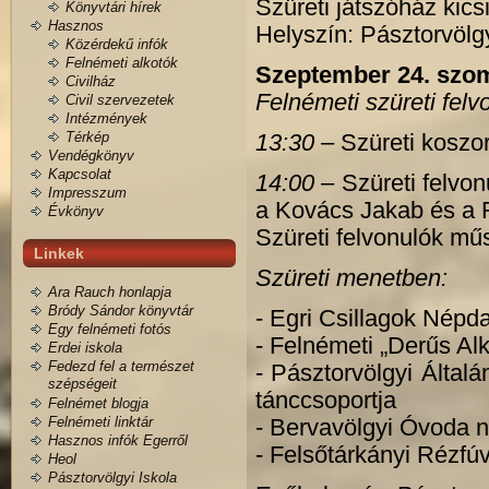
Szüreti játszóház kics
Könyvtári hírek
Hasznos
Helyszín: Pásztorvölg
Közérdekű infók
Felnémeti alkotók
Szeptember 24. szo
Civilház
Felnémeti szüreti felv
Civil szervezetek
Intézmények
Térkép
13:30 –
Szüreti kosz
Vendégkönyv
Kapcsolat
14:00
– Szüreti felvo
Impresszum
a Kovács Jakab és a F
Évkönyv
Szüreti felvonulók mű
Linkek
Szüreti menetben:
Ara Rauch honlapja
Bródy Sándor könyvtár
- Egri Csillagok Népda
Egy felnémeti fotós
- Felnémeti „Derűs Al
Erdei iskola
Fedezd fel a természet
- Pásztorvölgyi Álta
szépségeit
tánccsoportja
Felnémet blogja
Felnémeti linktár
- Bervavölgyi Óvoda 
Hasznos infók Egerről
- Felsőtárkányi Rézf
Heol
Pásztorvölgyi Iskola