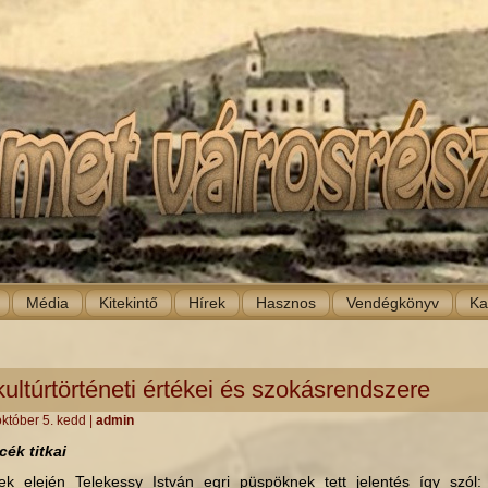
Média
Kitekintő
Hírek
Hasznos
Vendégkönyv
Ka
ultúrtörténeti értékei és szokásrendszere
október 5. kedd
|
admin
cék titkai
k elején Telekessy István egri püspöknek tett jelentés így szól: