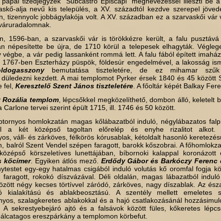
 pápai tizedjegyzék “Subcastro Episcapi” megnevezéssel illeszti be a 
vaskő-alja nevű kis település, a XV. századtól kezdve szerepel jöve
, tizennyolc jobbágylakója volt. A XV. században ez a szarvaskői vár 
 váruradalomnak.
n, 1596-ban, a szarvaskői vár is törökkézre került, a falu pusztává 
 népesítette be újra, de 1710 körül a telepesek elhagyták. Végleg
végbe, a vár pedig lassanként rommá lett. A falu fából épített imaház
k. 1767-ben Eszterházy püspök, földesúr engedelmével, a lakosság ismé
ldogasszony
bemutatása tiszteletére, de ez mihamar szűk 
 düledezni kezdett. A mai templomot Pyrker érsek 1840 és 45 között
e fel,
Keresztelő Szent János tiszteletére
. A főoltár képét Balkay Fere
t Rozália templom
, lépcsőkkel megközelíthető, dombon álló, keletelt
 Carlone tervei szerint épült 1715, ill. 1746 és 50 között.
homlokzatán magas kőlábazatból induló, négylábazatos falpillé
zül a két középső tagoltan előrelép és enyhe rizalitot alkot.
s, váll- és zárköves, félkörös kórusablak, kétoldalt hasonló keretezésű
, balról Szent Vendel szépen faragott, barokk kőszobrai. A főhomlokza
özépső körszeletíves lunettájában, bíbornoki kalappal koronázott 
s kőcímer
. Egyiken átlós mező.
Erdődy Gábor és Barkóczy Ferenc 
nytestet egy-egy hatalmas csigából induló volutás kő oromfal fogja k
faragott, rokokó díszvázával. Déli oldalán, magas lábazatból induló
 között négy kecses törtívvel záródó, zárköves, nagy díszablak. Az és
ó kialakítású és ablakbeosztású. A szentély mellett emeletes se
yos, szalagkeretes ablakokkal és a hajó csatlakozásánál hozzásimuló
. A sekrestyebejáró ajtó és a falsávok között füles, kőkeretes lépc
pálcatagos ereszpárkány a templomon körbefut.