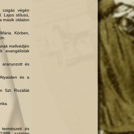
, csigás végén
I. Lajos stílusú,
 a másik oldalon
 Mária. Körben,
on.
rának mellvédjén
 evangélisták
 aranyozott és
Atyaisten és a
n Szt. Rozáliát
unka.
 természeti és
/1998. számon