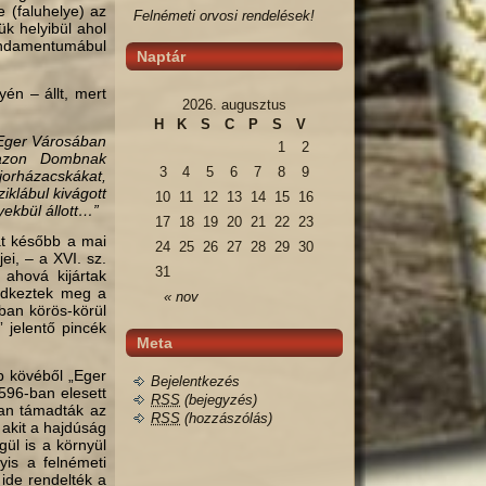
e (faluhelye) az
Felnémeti orvosi rendelések!
k helyibül ahol
fundamentumábul
Naptár
yén – állt, mert
2026. augusztus
H
K
S
C
P
S
V
z Eger Városában
1
2
 azon Dombnak
3
4
5
6
7
8
9
rházacskákat,
iklábul kivágott
10
11
12
13
14
15
16
yekbül állott…”
17
18
19
20
21
22
23
 később a mai
24
25
26
27
28
29
30
ei, – a XVI. sz.
31
 ahová kijártak
ledkeztek meg a
« nov
ban körös-körül
” jelentő pincék
Meta
 kövéből „Eger
Bejelentkezés
596-ban elesett
RSS
(bejegyzés)
nan támadták az
RSS
(hozzászólás)
 akit a hajdúság
gül is a környül
is a felnémeti
 ide rendelték a