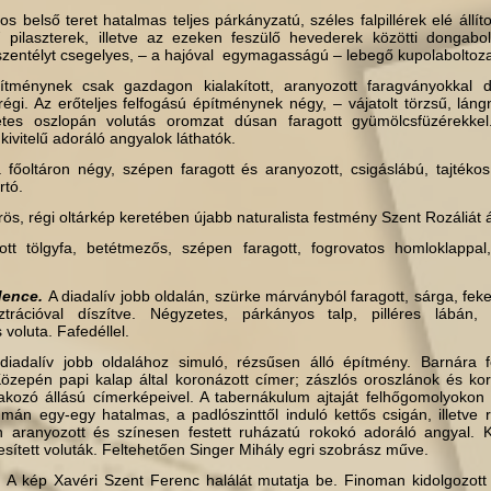
os belső teret hatalmas teljes párkányzatú, széles falpillérek elé állít
tű pilaszterek, illetve az ezeken feszülő hevederek közötti dongabol
szentélyt csegelyes, – a hajóval egymagasságú – lebegő kupolaboltozat
ménynek csak gazdagon kialakított, aranyozott faragványokkal dís
égi. Az erőteljes felfogású építménynek négy, – vájatolt törzsű, láng
etes oszlopán volutás oromzat dúsan faragott gyümölcsfüzérekkel.
ivitelű adoráló angyalok láthatók.
 főoltáron négy, szépen faragott és aranyozott, csigáslábú, tajtékos
rtó.
ös, régi oltárkép keretében újabb naturalista festmény Szent Rozáliát á
tt tölgyfa, betétmezős, szépen faragott, fogrovatos homloklappal,
dence.
A diadalív jobb oldalán, szürke márványból faragott, sárga, fek
trációval díszítve. Négyzetes, párkányos talp, pilléres lábán, 
 voluta. Fafedéllel.
iadalív jobb oldalához simuló, rézsűsen álló építmény. Barnára f
Közepén papi kalap által koronázott címer; zászlós oroszlánok és ko
takozó állású címerképeivel. A tabernákulum ajtaját felhőgomolyokon
umán egy-egy hatalmas, a padlószinttől induló kettős csigán, illetve 
n aranyozott és színesen festett ruházatú rokokó adoráló angyal. K
sített voluták. Feltehetően Singer Mihály egri szobrász műve.
.
A kép Xavéri Szent Ferenc halálát mutatja be. Finoman kidolgozott 