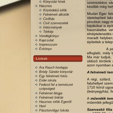
Könyvtári hírek
szomszédos vár
Hasznos
később még hely
Közérdekű infók
Miután Eger fels
Felnémeti alkotók
idetelepített la
Civilház
pincéket nagy m
Civil szervezetek
házikókat is épí
Intézmények
használatba ve
Térkép
elnéptelenedés u
Vendégkönyv
maradt helyben,
Kapcsolat
építettek a tele
Impresszum
Évkönyv
A pincék egyi
elfoglaló, mély 
Ma már tudjuk, 
Linkek
üldöző törökök 
azon nyomban el
Ara Rauch honlapja
Bródy Sándor könyvtár
A felnémeti tem
Egy felnémeti fotós
A régi, szilárd
Erdei iskola
faluhellyel sze
Fedezd fel a természet
1710 körül ugyan
szépségeit
(leányegyház, fi
Felnémet blogja
Felnémeti linktár
A
műemlék te
Hasznos infók Egerről
műemlék jellegű
Heol
Szarvaskő filia
Pásztorvölgyi Iskola