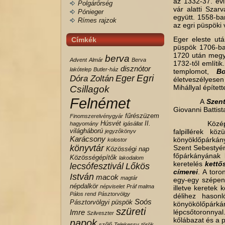
az 1332-37. évi
Polgárőrség
vár alatti Szar
Pónieger
együtt. 1558-ban
Rímes rajzok
az egri püspöki
Eger eleste utá
Címkék
püspök 1706-ban
1720 után megy 
berva
Advent
Almár
Berva
1732-től említi
disznótor
lakótelep
Butler-ház
templomot,
Bo
Egri
Eger
Dóra Zoltán
életveszélyesen
Mihállyal épített
Csillagok
Felnémet
A
Szen
Giovanni Battista
fűrészüzem
Finomszerelvénygyár
Húsvét
II.
Középtornyos 
hagyomány
igásállat
világháború
falpillérek kö
jegyzőkönyv
Karácsony
könyöklőpárkányo
kolostor
könyvtár
Szent Sebestyén
Közösségi nap
főpárkányának k
Közösségépítők
lakodalom
keretelés
kettő
lecsófesztivál
Lőkös
címerei
. A toro
István
macok
magtár
egy-egy szépen 
népdalkör
népviselet
Práf malma
illetve keretek
Pálos rend
Pásztorvölgy
délihez hasonl
Soós
Pásztorvölgyi
püspök
könyökölőpárkán
szüreti
Imre
lépcsőtoronnyal
Szilveszter
kőlábazat és a 
napok
szőlő
Telekessy
török