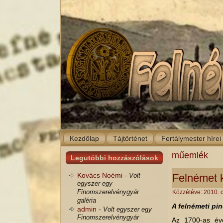
Kezdőlap
Tájtörténet
Fertálymester hírei
műemlék
Legutóbbi hozzászólások
Kovács Noémi -
Volt
Felnémet k
egyszer egy
Finomszerelvénygyár
Közzétéve:
2010. 
galéria
A felnémeti pin
admin -
Volt egyszer egy
Finomszerelvénygyár
Az 1700-as éve