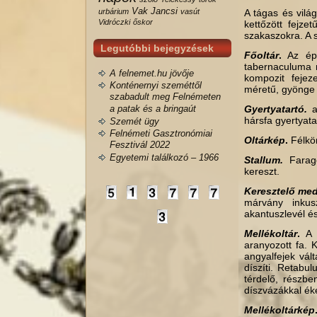
Vak Jancsi
urbárium
vasút
A tágas és világ
Vidróczki
őskor
kettőzött fejze
szakaszokra. A 
Legutóbbi bejegyzések
Főoltár
.
Az épít
tabernaculuma r
A felnemet.hu jövője
kompozit fejez
Konténernyi szeméttől
méretű, gyönge k
szabadult meg Felnémeten
a patak és a bringaút
Gyertyatartó.
a
hársfa gyertyata
Szemét ügy
Felnémeti Gasztronómiai
Oltárkép
.
Félkör
Fesztivál 2022
Egyetemi találkozó – 1966
Stallum.
Farago
kereszt.
Keresztelő me
márvány inkusz
akantuszlevél és
Mellékoltár
.
A d
aranyozott fa. 
angyalfejek vál
díszíti. Retabul
térdelő, részbe
díszvázákkal éke
Mellékoltárkép