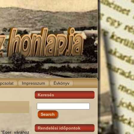
pcsolat
Impresszum
Évkönyv
Keresés
Rendelési időpontok
 “Eger várához