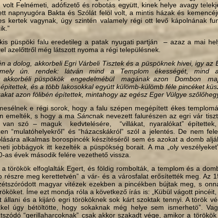
 volt Felnémeti, adófizető és robotás együtt, kinek helye avagy telekj
tt napnyugóra Bakta és Szólát felöl volt, a mintis házak és kemencéjü
s kertek vagynak, úgy szintén valamely régi ott levő kápolnának 
ik.”
 kis püspöki falu eredetileg a patak nyugati partján – azaz a mai hel
l azelőttről még látszott nyoma a régi településnek.
én a dolog, akkorbeli Egri Várbeli Tisztek és a püspöknek hivei, igy a
némely ún. rendek: látván mind a Templom ékességét, mind
át akkorbéli püspökök engedelmébül magának azon Dombon majo
épitettek, és a több lakosokkal együtt külömb-külömb féle pincéket küsz
zakat azon fölibén építettek, mintahogy az egész Eger Vülgye szőlőheg
k e régi sorok, hogy a falu szépen megépített ékes templomát
 emelték, s hogy a ma
Sánc
nak nevezett falurészen az egri vár tisztj
l van szó – maguk kedvtelésére, “villákat, nyaralókat” építettek,
zen “mulatóhelyekről” és “házacskákról” szól a jelentés. De nem fe
rolására alkalmas borospincék készítéséről sem és azokat a domb aljá
meti jobbágyok itt kezelték a püspökség borait. A ma „oly veszélyeket
0-as évek második felére vezethető vissza.
ök elfoglalták Egert, és földig rombolták, a templom és a domb
 részre meg kerettetvén” a vár- és a városfalat erősítették meg. Az 1
szétszóródott magyar vitézek ezekben a pincékben bújtak meg, s on
rököket. Íme ezt mondja róla a következő írás is: „Kübül vágott pincéit,
 állani és a kijáró egri törököknek sok kárt szoktak tennyi. A török vé
kel úgy bétöltötte, hogy sokaknak még helye sem ismerhetö”. Vagy
játszódó “gerillaharcoknak” csak akkor szakadt vége, amikor a törökök