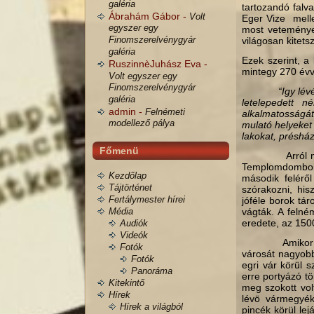
galéria
tartozandó falva
Ábrahám Gábor -
Volt
Eger Vize melle
egyszer egy
most veteménye
Finomszerelvénygyár
világosan kitetsz
galéria
Ezek szerint, a
RuszinnèJuhász Eva -
mintegy 270 évve
Volt egyszer egy
Finomszerelvénygyár
“Igy lév
galéria
letelepedett 
admin -
Felnémeti
alkalmatosság
modellező pálya
mulató helyeket 
lakokat, préshá
Főmenü
Arról mesélne
Templomdombon
Kezdőlap
második felérő
Tájtörténet
szórakozni, his
Fertálymester hírei
jóféle borok tá
Média
vágták. A felné
eredete, az 150
Audiók
Videók
Amikor a török
Fotók
városát nagyobb
Fotók
egri vár körül 
Panoráma
erre portyázó tö
Kitekintő
meg szokott volt
Hírek
lévö vármegyék
Hírek a világból
pincék körül le