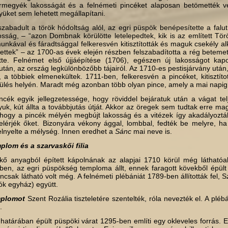
megyék lakosságát és a felnémeti pincéket alaposan betömették ve
üket sem lehetett megállapítani.
zabadult a török hódoltság alól, az egri püspök benépesítette a falut
kosság, – “azon Dombnak körülötte letelepedtek, kik is az említett Törö
unkával és fáradtsággal felkeresvén kitisztították és maguk csekély a
tettek” – az 1700-as évek elején részben felszabadította a rég betemet
tte. Felnémet első újjáépítése (1706), egészen új lakosságot kap
tán, az ország legkülönbözőbb tájairól. Az 1710-es pestisjárvány után,
 a többiek elmenekültek. 1711-ben, felkeresvén a pincéket, kitisztíto
pülés helyén. Maradt még azonban több olyan pince, amely a mai napig f
k jellegzetessége, hogy röviddel bejáratuk után a vágat telj
lyuk, kút állta a továbbjutás útját. Akkor az öregek sem tudtak erre ma
hogy a pincék mélyén megbújt lakosság és a vitézek így akadályozt
elérjék őket. Bizonyára vékony ággal, lombbal, fedték be melyre, ha r
nyelte a mélység. Innen eredhet a
Sánc
mai neve is.
plom és a szarvaskői filia
, kő anyagból épített kápolnának az alapjai 1710 körül még láthatóak
mben, az egri püspökség temploma állt, ennek faragott kövekből épü
csak látható volt még. A felnémeti plébániát 1789-ben állították fel, Sz
ók egyház) együtt.
mplomot
Szent Rozália tiszteletére szentelték, róla nevezték el. A pléb
.
határában épült püspöki várat 1295-ben említi egy okleveles forrás. E