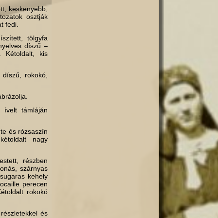
ott, keskenyebb,
tozatok osztják
 fedi.
zített, tölgyfa
nyelves díszű –
 Kétoldalt, kis
 díszű, rokokó,
brázolja.
 ívelt támláján
ete és rózsaszín
kétoldalt nagy
estett, részben
ronás, szárnyas
 sugaras kehely
rocaille perecen
étoldalt rokokó
részletekkel és