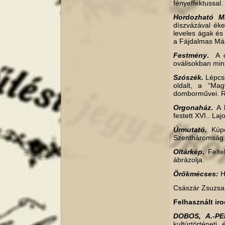
fényeffektussal.
Hordozható Má
díszvázával ékes
leveles ágak és 
a Fájdalmas Már
Festmény
.
A di
oválisokban mini
Szószék.
Lépcső
oldalt, a “Ma
domborművei. R
Orgonaház
.
A k
festett XVI.. Laj
Úrmutató.
Kúp
Szentháromság 
Oltárkép
.
Felteh
ábrázolja.
Örökmécses:
H
Császár Zsuzsa
Felhasznált ir
DOBOS, A.-PEL
kultúrtörténe