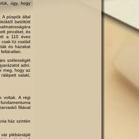
lük, úgy, hogy
. A püspök által
köktől betöltött
lkalmatosságára
ett pincéket, és
ott a 110 éves
 csak tíz család
tták és házakat
eltáratlan.
es szélességét
gyarázatot adni.
ák meg, hogy az
álépett valaki,
 voltak. A régi
lt fundamentuma
arvaskő filiával
ánia ház szintén
 vár plébániáját