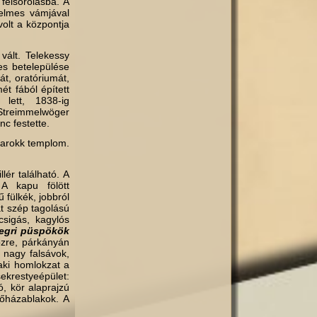
felsorolásba. A
delmes vámjával
volt a központja
vált. Telekessy
es betelepülése
át, oratóriumát,
t fából épített
lett, 1838-ig
 Streimmelwöger
nc festette.
 barokk templom.
r található. A
 A kapu fölött
 fülkék, jobbról
t szép tagolású
csigás, kagylós
egri püspökök
özre, párkányán
 nagy falsávok,
zaki homlokzat a
krestyeépület:
, kör alaprajzú
sőházablakok. A