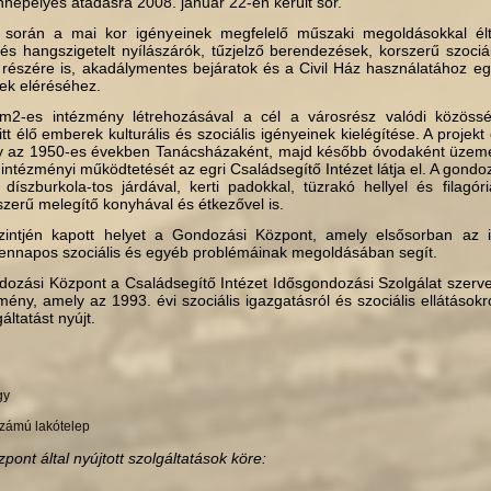
nnepélyes átadásra 2008. január 22-én került sor.
 során a mai kor igényeinek megfelelő műszaki megoldásokkal élt
 és hangszigetelt nyílászárók, tűzjelző berendezések, korsze­rű szociá
részére is, akadálymentes bejáratok és a Civil Ház használatához egy
gek eléréséhez.
2-es intézmény létrehozásával a cél a városrész valódi közöss
itt élő emberek kulturális és szociális igényeinek kielégítése. A proje
y az 1950-es években Tanácsházaként, majd ké­sőbb óvodaként üzemelt
intézményi működtetését az egri Családsegítő Intézet látja el. A gond
, díszburkola-tos járdával, kerti padokkal, tüzrakó hellyel és filagór
­szerű melegítő konyhával és étkezővel is.
szintjén kapott helyet a Gondozási Központ, amely elsősorban az i
ennapos szociális és egyéb problémáinak megoldásában segít.
dozási Központ a Családsegítő Intézet Idősgondozási Szolgálat szerv
mény, amely az 1993. évi szociális igazgatásról és szociális ellátásokr
áltatást nyújt.
gy
 számú lakótelep
ont által nyújtott szolgáltatások köre: