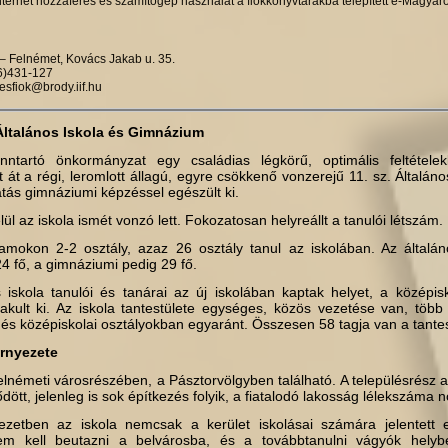
ternet hozzáférés és számítógép használat a fiókkönyvtárakba tele­pített e-Magya
– Felnémet, Kovács Jakab u. 35.
36)431-127
tesfiok@brody.iif.hu
Általános Iskola és Gimnázium
ntartó önkormányzat egy családias légkörű, optimális feltételek
 át a régi, leromlott állagú, egyre csökkenő vonzerejű 11. sz. Általános
atás gimnáziumi képzéssel egészült ki.
l az iskola ismét vonzó lett. Fokozatosan helyreállt a tanulói lét­szám.
amokon 2-2 osztály, azaz 26 osztály tanul az iskolában. Az általáno
4 fő, a gimnáziumi pedig 29 fő.
s iskola tanulói és tanárai az új iskolában kaptak helyet, a középisk
akult ki. Az iskola tantestülete egységes, közös vezetése van, több k
i és középiskolai osztályokban egyaránt. Összesen 58 tagja van a tante
örnyezete
elnémeti városrészében, a Pásztorvölgyben található. A telepü­lésrész 
dött, jelenleg is sok építkezés folyik, a fiatalo­dó lakosság lélekszáma n
zetben az iskola nemcsak a kerület iskolásai számára jelentett e
em kell beutazni a belvárosba, és a továbbtanulni vágyók hely­be