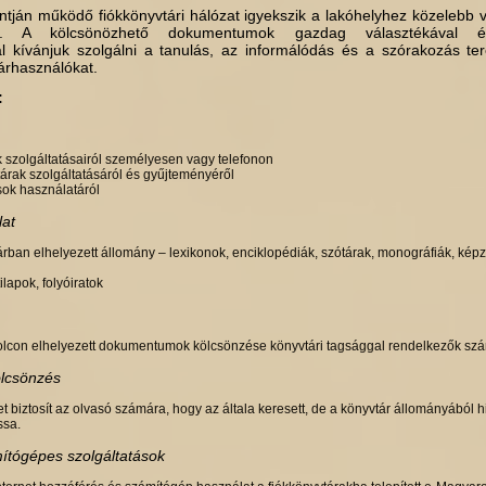
tján működő fiókkönyvtári hálózat igyekszik a lakóhelyhez köze­lebb v
kat. A kölcsönözhető dokumentumok gazdag válasz­tékával és
al kívánjuk szolgálni a tanulás, az informálódás és a szórakozás ter
árhasználókat.
:
 szolgáltatásairól személyesen vagy telefonon
árak szolgáltatásáról és gyűjteményéről
sok használatáról
lat
árban elhelyezett állomány – lexikonok, enciklopédiák, szótárak, monográfiák, ké
ilapok, folyóiratok
lcon elhelyezett dokumentumok kölcsönzése könyvtári tagsággal rendelkezők sz
ölcsönzés
 biztosít az olvasó számára, hogy az általa keresett, de a könyvtár állományából 
sa.
mítógépes szolgáltatások