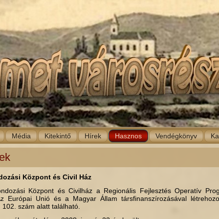
Média
Kitekintő
Hírek
Hasznos
Vendégkönyv
Ka
ek
ozási Központ és Civil Ház
ndozási Központ és Civilház a Regionális Fejlesztés Operatív Pro
Az Európai Unió és a Magyar Állam társfinanszírozásával létrehoz
102. szám alatt található.