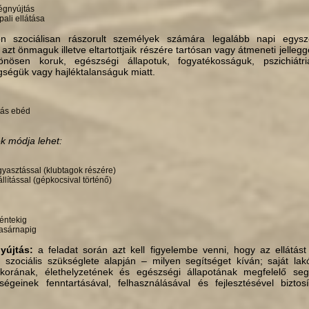
ségnyújtás
ali ellátása
on szociálisan rászorult személyek számára legalább napi egysz
k azt önmaguk illetve eltartottjaik részére tartósan vagy átme­neti jelle
önösen koruk, egészségi állapotuk, fogyaté­kosságuk, pszichiátri
ségük vagy hajléktalanságuk miatt.
tás ebéd
k módja lehet:
gyasztással (klubtagok részére)
llítással (gépkocsival történő)
péntekig
vasárnapig
yújtás:
a feladat során azt kell figyelembe venni, hogy az ellátás
is, szociális szükséglete alapján – milyen segítséget kíván; saját la
etkorának, élethelyzetének és egészségi állapotá­nak megfelelő seg
geinek fenntartásával, felhasználásá­val és fejlesztésével biztos