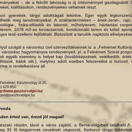
mányaikat -, de a felnőtt lakosság is új intézménnyel gazdagodott: 
eket, kiállításokon, rendezvényeken ve­hetnek részt.
ozó gyerekek, tárgyi adottságait tekintve, Eger egyik legkorszerű
zdhetik meg tanulmányaikat. A szaktantermeken – ének-zenei-, rajz
iológia-, fizika-előadók és laborok, műhelyterem, háztartási csopo
óterem, 1078 m2-es tornacsarnok, kondi­cionáló terem és külső sportp
es testi-szellemi fejlődését. Biztosított a tanulók napközis elhelyezés
lyül szolgál a városrész civil szerveződéseinek is: a „Felnémet Kultúráj
a városrész hagyományos rendezvényeit, pl. a Felnémeti Szüret progr
k egyéb esemény is helyet kap (továbbképzések, vetélkedők, érteke
ítások, bálok stb.), melyhez adott esetben felszerelést is biztosít, i
rme is rendelkezésre áll.
Felnémet, Pásztorvölgy út 25.
6) 429-950
tp://www.pasztorvolgvi.hu/
: pvi@pasztorvolgvi.hu
Óvoda
inden érted van, érezd jól magad!
szaki részén, távol a város zajától, a Berva-völgyben található.A
leg 91 fő kisgyermek nevelését végezzük. Kedvező tárgyi feltétele