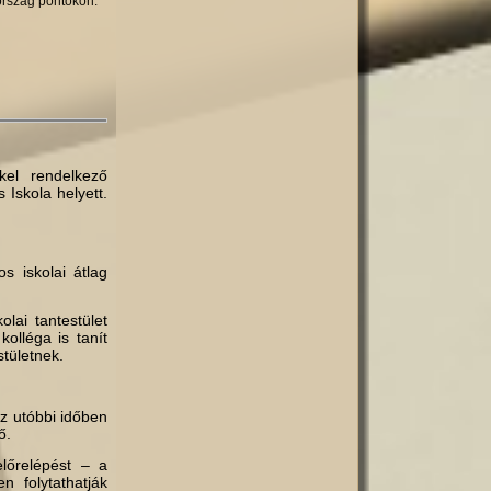
rország pontokon.
kel rendelkező
 Iskola helyett.
s iskolai átlag
olai tantestület
olléga is tanít
stületnek.
az utóbbi időben
ő.
lőre­lépést – a
n folytathatják