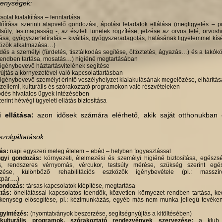
kenységek:
solat kialakítása – fenntartása
lőírása szerinti alapvető gondozási, ápolási feladatok ellá­tása (megfigyelés – 
tsúly, testmagas­ság -, az észlelt tünetek rögzítése, jelzése az orvos felé, orvos
ása; gyógyszerfelíratás – kiváltás, gyógy­szeradagolás, hatásának figyelemmel kís
közök alkalmazása…)
és a személyi (fürdetés, tisztálkodás segítése, öltözte­tés, ágyazás…) és a lakók
rendben tartása, mosatás…) higiéné megtartásában
 igénybevevő háztartásvitelének segítése
újtás a környezetével való kapcsolattartásban
 igénybevevő személyt érintő veszélyhelyzet kialakulásá­nak megelőzése, elhárítás
zellemi, kulturális és szórakoztató programokon való részvételeken
és hivatalos ügyek intézésében
rint hétvégi ügyeleti ellátás biztosítása
 ellátása:
azon idősek számára elérhető, akik saját otthonukban é
szolgáltatások:
tás:
napi egyszeri meleg élelem – ebéd – helyben fo­gyasztással
gyi gondozás:
környezeti, élelmezési és személyi higiéné biztosítása, egészs
s, rendszeres vér­nyomás, vércukor, testsúly mérése, szükség szerint egés
zése, különböző rehabilitációs eszközök igénybe­vétele (pl.: masszír
kpár….)
gondozás:
társas kapcsolatok kiépítése, megtartása
atás:
önellátással kapcsolatos teendők, közvetlen környe­zet rendben tartása, ke
enység előse­gítése, pl.: kézimunkázás, egyéb más nem munka jellegű tevékeny­
ügyintézés:
(nyomtatványok beszerzése, segítségnyújtás a kitöltésében)
 kulturális programok, szórakoztató rendezvények szerve­zése:
a klub p