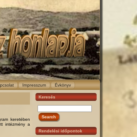
pcsolat
Impresszum
Évkönyv
Keresés
g­ram keretében
ott intézmény a
Rendelési időpontok