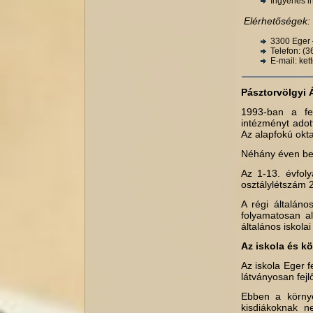
Ingyenes in
Elérhetőségek:
3300 Eger 
Telefon: (
E-mail: ket
Pásztorvölgyi 
1993-ban a fen
intézményt adott
Az alapfokú okt
Néhány éven belü
Az 1-13. évfoly
osztálylétszám 2
A régi általáno
folyamatosan al
általános iskola
Az iskola és k
Az iskola Eger f
látványosan fejlő
Ebben a környe
kisdiákoknak n