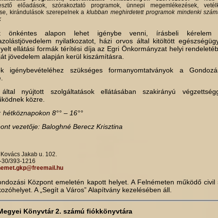
rjesztő előadások, szórakozta­tó programok, ünnepi megemlékezések, vetélke
se, kirándulások szerepelnek a
klubban meghirdetett programok mindenki számá
k
kat önkéntes alapon lehet igénybe venni, írásbeli kérelem 
zolástjövedelem nyilatkozatot, házi orvos által kitöltött egészségügy
nyelt ellátási formák térítési díja az Egri Önkormányzat helyi rendeleté
át jövedelem alapján kerül kiszámítás­ra.
sok igénybevételéhez szükséges formanyomtatványok a Gondozás
.
ltal nyújtott szolgáltatások ellátásában szakirányú végzettségg
ködnek közre.
ő: hétköznapokon 8°° – 16°°
nt vezetője: Baloghné Berecz Krisztina
 Kovács Jakab u. 102.
6-30/393-1216
nemet.gkp@freemail.hu
ondozási Központ emeletén kapott helyet. A Felnémeten működő civil
lkozóhelyet. A „Segít a Város” Alapítvány kezelé­sében áll.
egyei Könyvtár 2. számú fiókkönyvtára