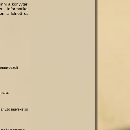
inni a könyvtári
 informatikai
én a felnőtt és
pzőművészeti
ámára.
hiányzó műveket is