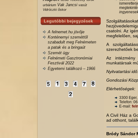
ismerette
Vak Jancsi
urbárium
vasút
megtekinté
Vidróczki
őskor
ingyenese
Legutóbbi bejegyzések
Szolgáltatáso
hezjövedelemiga
csatolni. Az igé
A felnemet.hu jövője
megfelelően, saj
Konténernyi szeméttől
szabadult meg Felnémeten
A szolgáltatá
a patak és a bringaút
szerezhetőek be
Szemét ügy
Az intézmény á
Felnémeti Gasztronómiai
munkatársak mű
Fesztivál 2022
Egyetemi találkozó – 1966
Nyitvatartási id
Gondozási Közpo
Elérhetőségek:
3300 Eger,
Telefon: 0
E-mail:
fel
A Civil Ház a G
ad otthont, talá
Bródy Sándor M