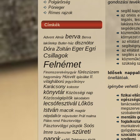
gondozási tevé
Polgárőrség
Pónieger
segítő kapc
Rímes rajzok
az orvos e
légzés, tes
lakásra hív
Címkék
segéd­esz
közreműköd
berva
környezet 
Advent
Almár
Berva
az ellátást
disznótor
lakótelep
Butler-ház
segítségny
Egri
Eger
Dóra Zoltán
az ellátást
Csillagok
segítés a s
közreműköd
Felnémet
szükség sze
fűrészüzem
Idősek nappali
Finomszerelvénygyár
Húsvét
II.
hagyomány
igásállat
önellátóak.
világháború
jegyzőkönyv
Karácsony
igénybe vehető 
kolostor
könyvtár
Közösségi nap
fizikai ellá
Közösségépítők
lakodalom
egészségü
lecsófesztivál
Lőkös
tanácsadá
megszerve
István
macok
magtár
szobakeré
népdalkör
népviselet
Práf malma
mentális 
Pálos rend
Pásztorvölgy
foglalkozt
Soós
Pásztorvölgyi
püspök
munkatevék
szüreti
gyógytorna
Imre
Szilveszter
szociális 
napok
szellemi,
szőlő
Telekessy
török