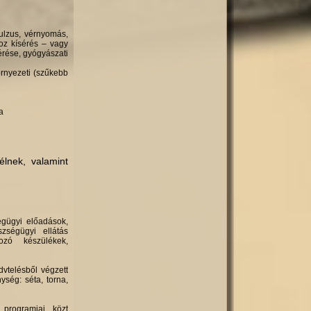
pulzus, vérnyomás,
hoz kísérés – vagy
érése, gyógyászati
örnyezeti (szűkebb
a
l­nek, valamint
égügyi előadások,
zségügyi ellátás
ozó készülékek,
dvtelésből végzett
ség: séta, torna,
rogramjai közt