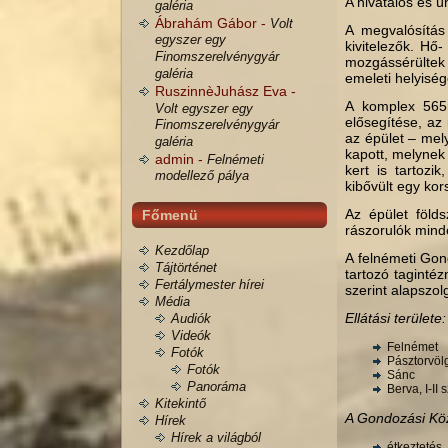
A hivatalos és ü
galéria
Ábrahám Gábor -
Volt
A megvalósítás
egyszer egy
kivitelezők. Hő-
Finomszerelvénygyár
mozgássérültek 
galéria
emeleti helyisé
RuszinnèJuhász Eva -
A komplex 565m
Volt egyszer egy
elősegítése, az 
Finomszerelvénygyár
az épület – mel
galéria
kapott, melynek 
admin -
Felnémeti
kert is tartozik
modellező pálya
kibővült egy kor
Az épület föld
Főmenü
rászorulók mind
Kezdőlap
A felnémeti Gon
Tájtörténet
tartozó tagintéz
Fertálymester hírei
szerint alapszolg
Média
Ellátási területe:
Audiók
Videók
Felnémet
Fotók
Pásztorvöl
Fotók
Sánc
Panoráma
Berva, I-II
Kitekintő
A Gondozási Közp
Hírek
Hírek a világból
étkeztetés