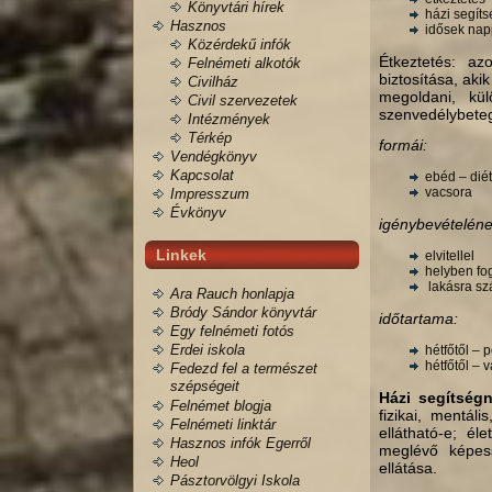
Könyvtári hírek
házi segít
Hasznos
idősek napp
Közérdekű infók
Étkeztetés: az
Felnémeti alkotók
biztosítása, aki
Civilház
megoldani, kül
Civil szervezetek
szenvedélybeteg
Intézmények
Térkép
formái:
Vendégkönyv
Kapcsolat
ebéd – dié
vacsora
Impresszum
Évkönyv
igénybevételéne
Linkek
elvitellel
helyben fo
lakásra szá
Ara Rauch honlapja
Bródy Sándor könyvtár
időtartama:
Egy felnémeti fotós
Erdei iskola
hétfőtől – 
hétfőtől – 
Fedezd fel a természet
szépségeit
Házi segítségn
Felnémet blogja
fizikai, mentál
Felnémeti linktár
ellátható-e; él
Hasznos infók Egerről
meglévő képessé
Heol
ellátása.
Pásztorvölgyi Iskola