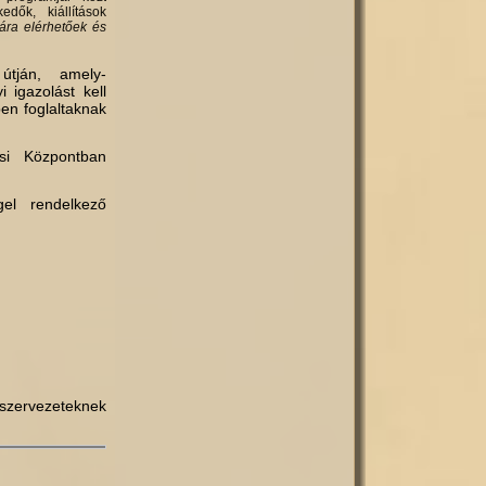
dők, kiállítások
ra elérhe­tőek és
útján, amely­
i igazolást kell
ben foglaltaknak
i Köz­pontban
el ren­delkező
 szervezeteknek