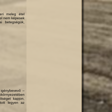
eri meleg étel
ggel nem képesek
ai betegségük,
t igénybevevő –
kókörnyezetében
ítséget kapjon,
ított legyen az