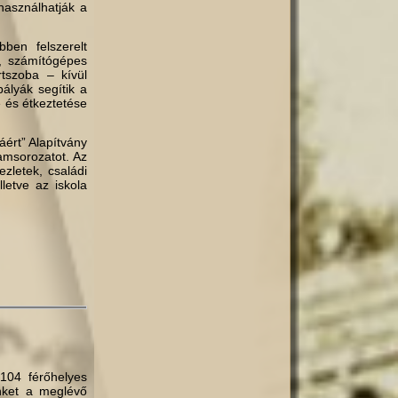
használhatják a
bben felszerelt
-, számítógépes
rtszoba – kívül
ályák segítik a
e és étkeztetése
áért” Alapítvány
amsorozatot. Az
zletek, családi
lletve az iskola
 104 férőhelyes
inket a meglévő