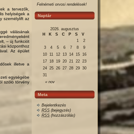
Felnémeti orvosi rendelések!
ek a tervezők,
lis helyiségek a
Naptár
 személylift az
2026. augusztus
éggé válásának
H
K
S
C
P
S
V
kt eredményeként
1
2
, – új funkciót
ozási központhoz
3
4
5
6
7
8
9
iával. Az épület
10
11
12
13
14
15
16
17
18
19
20
21
22
23
dősek illetve a
24
25
26
27
28
29
30
31
ezeti egységébe
ól szóló törvény
« nov
Meta
Bejelentkezés
RSS
(bejegyzés)
RSS
(hozzászólás)