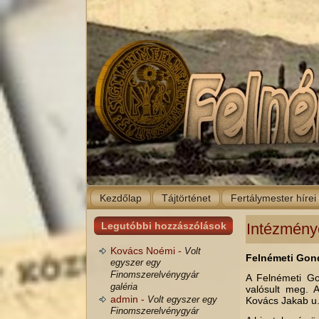
Kezdőlap
Tájtörténet
Fertálymester hírei
Legutóbbi hozzászólások
Intézmény
Kovács Noémi -
Volt
Felnémeti Gond
egyszer egy
Finomszerelvénygyár
A Felnémeti Go
galéria
valósult meg. 
admin -
Volt egyszer egy
Kovács Jakab u. 
Finomszerelvénygyár