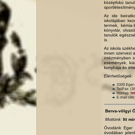
középfokú tanul
sportlétesítmény
Az ide beiratk
iskolájában ke
termek, kémia-b
könyvtár, olvas
tanulók egészség
is.
Az iskola székhe
innen szervezi 
intézményben so
események, kiáll
konyhája és étte
Elérhetőségek:
3300 Eger-
Tel/Fax: (3
Honlap:
ht
E-mail cím
Berva-völgyi 
Mottónk:
Itt m
Óvodánk Eger é
óvodában jelen