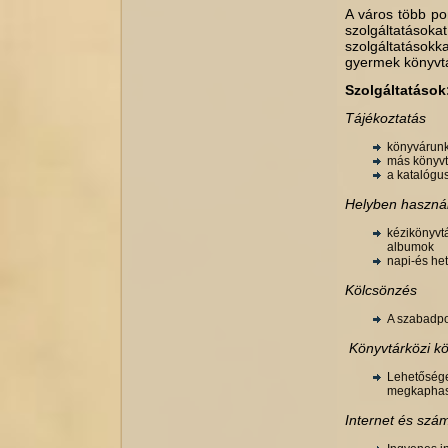
A város több pon
szolgáltatáso
szolgáltatásokk
gyermek könyvt
Szolgáltatások
Tájékoztatás
könyvárunk
más könyvt
a katalógu
Helyben haszná
kézikönyvt
albumok
napi-és het
Kölcsönzés
A szabadpo
Könyvtárközi k
Lehetőséget
megkaphas
Internet és szá