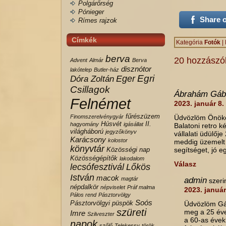
Polgárőrség
Pónieger
Share 
Rímes rajzok
Címkék
Kategória
Fotók
|
berva
20 hozzászó
Advent
Almár
Berva
disznótor
lakótelep
Butler-ház
Egri
Eger
Dóra Zoltán
Csillagok
Ábrahám Gáb
Felnémet
2023. január 8.
fűrészüzem
Finomszerelvénygyár
Üdvözlöm Önöke
Húsvét
II.
hagyomány
igásállat
Balatoni retro k
világháború
jegyzőkönyv
vállalati üdülőj
Karácsony
kolostor
meddig üzemelt 
könyvtár
Közösségi nap
segítséget, jó 
Közösségépítők
lakodalom
Válasz
lecsófesztivál
Lőkös
István
macok
magtár
admin
szeri
népdalkör
népviselet
Práf malma
2023. január
Pálos rend
Pásztorvölgy
Soós
Pásztorvölgyi
püspök
Üdvözlöm Gáb
szüreti
meg a 25 éve
Imre
Szilveszter
a 60-as évek
napok
szőlő
Telekessy
török