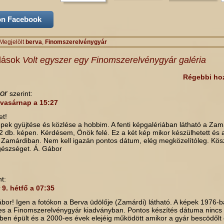
on Facebook
Megjelölt
berva
,
Finomszerelvénygyár
lások
Volt egyszer egy Finomszerelvénygyár galéria
Régebbi ho
or
szerint:
 vasárnap a 15:27
t!
épek gyüjtése és közlése a hobbim. A fenti képgalériában látható a Zam
e 2 db. képen. Kérdésem, Önök felé. Ez a két kép mikor készülhetett és 
Zamárdiban. Nem kell igazán pontos dátum, elég megközelítóleg. Kö
egészséget. Á. Gábor
nt:
 9. hétfő a 07:35
or! Igen a fotókon a Berva üdölője (Zamárdi) látható. A képek 1976-b
s a Finomszerelvénygyár kiadványban. Pontos készítés dátuma nincs
ben épült és a 2000-es évek elejéig működött amikor a gyár bescödőlt