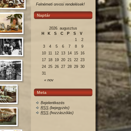
Felnémeti orvosi rendelések!
Naptár
2026. augusztus
H
K
S
C
P
S
V
1
2
3
4
5
6
7
8
9
10
11
12
13
14
15
16
17
18
19
20
21
22
23
24
25
26
27
28
29
30
31
« nov
Meta
Bejelentkezés
RSS
(bejegyzés)
RSS
(hozzászólás)