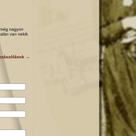
s még nagyon
talán van nekik
zzászólások
→