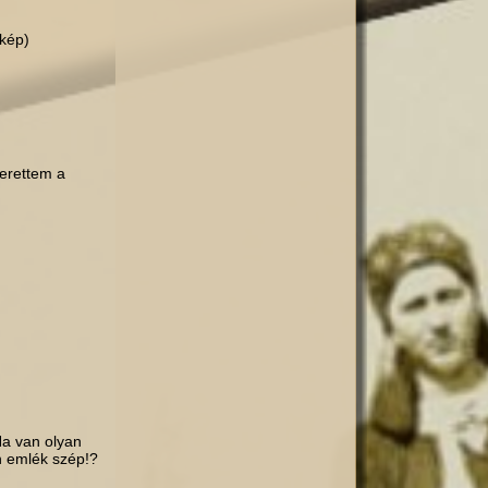
 kép)
erettem a
Ha van olyan
n emlék szép!?