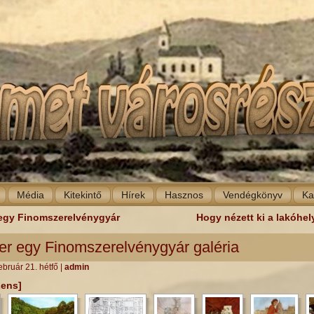
Média
Kitekintő
Hírek
Hasznos
Vendégkönyv
Ka
 egy Finomszerelvénygyár
Hogy nézett ki a lakóhe
er egy Finomszerelvénygyár galéria
ebruár 21. hétfő
|
admin
Lens]