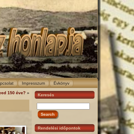
pcsolat
Impresszum
Évkönyv
lyed 150 éve?
»
Keresés
Rendelési időpontok