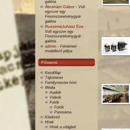
galéria
Ábrahám Gábor -
Volt
egyszer egy
Finomszerelvénygyár
galéria
RuszinnèJuhász Eva -
Volt egyszer egy
Finomszerelvénygyár
galéria
admin -
Felnémeti
modellező pálya
Főmenü
Kezdőlap
Tájtörténet
Fertálymester hírei
Média
Audiók
Videók
Fotók
Fotók
Panoráma
Kitekintő
Hírek
Hírek a világból