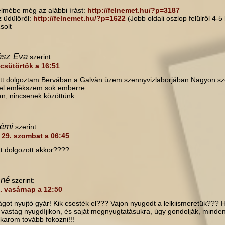
elmébe még az alábbi írást:
http://felnemet.hu/?p=3187
 üdülőről:
http://felnemet.hu/?p=1622
(Jobb oldali oszlop felülről 4-5
Zsolt
ász Eva
szerint:
 csütörtök a 16:51
tt dolgoztam Bervában a Galvàn üzem szennyvizlaborjában.Nagyon sz
ívvel emlèkszem sok emberre
n, nincsenek közöttünk.
émi
szerint:
s 29. szombat a 06:45
tt dolgozott akkor????
sné
szerint:
7. vasárnap a 12:50
ágot nyujtó gyár! Kik csesték el??? Vajon nyugodt a lelkiismeretük??? 
 vastag nyugdíjikon, és saját megnyugtatásukra, úgy gondolják, minde
arom tovább fokozni!!!