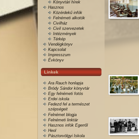
Könyvtári hírek
Hasznos
Közérdekű infók
Felnémeti alkotók
Civilház
Civil szervezetek
Intézmények
Térkép
Vendégkönyv
Kapcsolat
Impresszum
Évkönyv
Linkek
Ara Rauch honlapja
Bródy Sándor könyvtár
Egy felnémeti fotós
Erdei iskola
Fedezd fel a természet
szépségeit
Felnémet blogja
Felnémeti linktár
Hasznos infók Egerről
Heol
Pásztorvölgyi Iskola