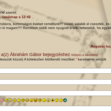
sné
szerint:
7. vasárnap a 12:42
útávra, biztonságos éveket reméltünk!!! Valaki, valakik el cseszték, é
m ki magam!!!! Remélem nekik nem nyugodt a lelki ismeretük, ha egyál
Régebbi ho
 a(z)
Ábrahám Gábor
bejegyzéshez
Kilépés a válaszból
tesszük közzé) A kötelezően kitöltendő mezőket
*
karakterrel jelöljük