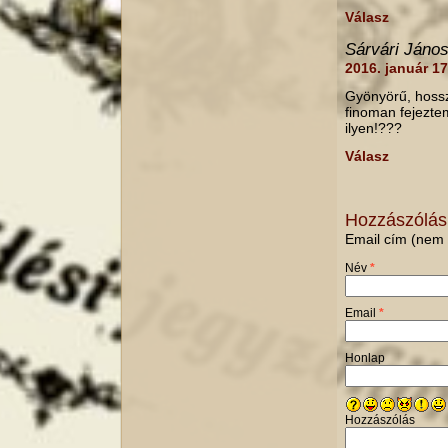
Válasz
Sárvári Jáno
2016. január 1
Gyönyörű, hossz
finoman fejezte
ilyen!???
Válasz
Hozzászólás
Email cím (nem 
Név
*
Email
*
Honlap
Hozzászólás