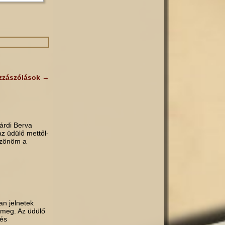
zzászólások
→
árdi Berva
az üdülő mettől-
szönöm a
an jelnetek
 meg. Az üdülő
 és