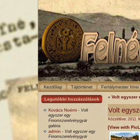
Kezdőlap
Tájtörténet
Fertálymester hírei
«
Volt egyszer
Legutóbbi hozzászólások
Volt egysz
Kovács Noémi -
Volt
egyszer egy
Közzétéve:
2011. f
Finomszerelvénygyár
galéria
[View with Pic
admin -
Volt egyszer egy
Finomszerelvénygyár