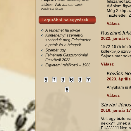
felszámolták.
Vak Jancsi
urbárium
vasút
Ajánlom figy
Vidróczki
őskor
Még 2 kép az
Tisztelettel: 
Legutóbbi bejegyzések
Válasz
A felnemet.hu jövője
RuszinnèJuh
Konténernyi szeméttől
2022. január 6.
szabadult meg Felnémeten
a patak és a bringaút
1972-1975 közö
Szemét ügy
kollektív,jó sz
Felnémeti Gasztronómiai
Sajnos màr soka
Fesztivál 2022
Válasz
Egyetemi találkozó – 1966
Kovács No
2023. áprili
Anyukám is i
Válasz
Sárvári Jáno
2016. január 1
Volt egy biztons
nekik?? Ülnek a
FUJJJJJJ Nen ak