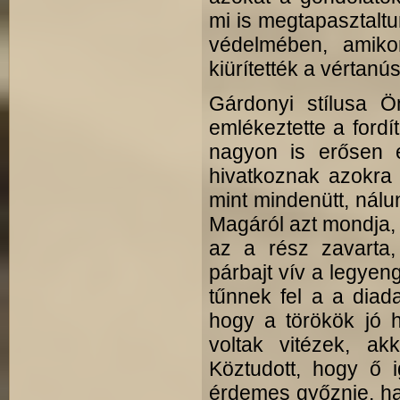
mi is megtapasztaltu
védelmében, amiko
kiürítették a vértanú
Gárdonyi stílusa Ö
emlékeztette a fordít
nagyon is erősen é
hivatkoznak azokra 
mint mindenütt, nál
Magáról azt mondja, 
az a rész zavarta,
párbajt vív a legyen
tűnnek fel a a diad
hogy a törökök jó 
voltak vitézek, ak
Köztudott, hogy ő 
érdemes győznie, ha 