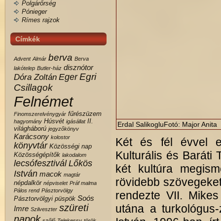
Polgárőrség
Pónieger
Rímes rajzok
Címkék
berva
Advent
Almár
Berva
disznótor
lakótelep
Butler-ház
Egri
Eger
Dóra Zoltán
Csillagok
Felnémet
fűrészüzem
Finomszerelvénygyár
Húsvét
II.
hagyomány
igásállat
Erdal SalikogluFotó: Major Anita
világháború
jegyzőkönyv
Karácsony
kolostor
Két és fél évvel e
könyvtár
Közösségi nap
Kulturális és Baráti
Közösségépítők
lakodalom
lecsófesztivál
Lőkös
két kultúra megism
István
macok
magtár
rövidebb szövegeket 
népdalkör
népviselet
Práf malma
Pálos rend
Pásztorvölgy
rendezte VII. Mikes
Soós
Pásztorvölgyi
püspök
szüreti
utána a turkológu
Imre
Szilveszter
napok
szőlő
Telekessy
török