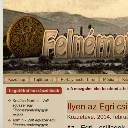
Kezdőlap
Tájtörténet
Fertálymester hírei
Média
Kit
«
A mozgalmi élet kezdetei a f
Legutóbbi hozzászólások
Kovács Noémi -
Volt
Ilyen az Egri c
egyszer egy
Finomszerelvénygyár
galéria
Közzétéve:
2014. febru
admin -
Volt egyszer egy
Finomszerelvénygyár
Az Egri csillago