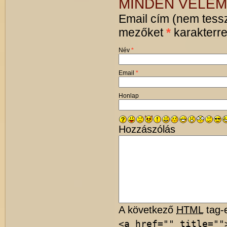
MINDEN VÉLEM
Email cím (nem tessz
mezőket
*
karakterrel
Név
*
Email
*
Honlap
Hozzászólás
A következő
HTML
tag-e
<a href="" title=""