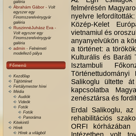
galéria
felmérésén Magyaror
Ábrahám Gábor -
Volt
egyszer egy
nyelvre lefordítottá
Finomszerelvénygyár
galéria
Közép-Kelet Euró
RuszinnèJuhász Eva -
vietnamiul és oroszu
Volt egyszer egy
Finomszerelvénygyár
anyanyelvükön a köny
galéria
a történet: a törökö
admin -
Felnémeti
modellező pálya
Kulturális és Barát
Isztambuli Fők
Főmenü
Történettudományi 
Kezdőlap
Salikoglu ültette á
Tájtörténet
Fertálymester hírei
kapcsolatba Magy
Média
zenésztársa és fordít
Audiók
Videók
Fotók
Erdal Salikoglu, az 
Fotók
rehabilitációs sza
Panoráma
Kitekintő
ORFI kórházában é
Hírek
Hírek a világból
Intézetben volt t