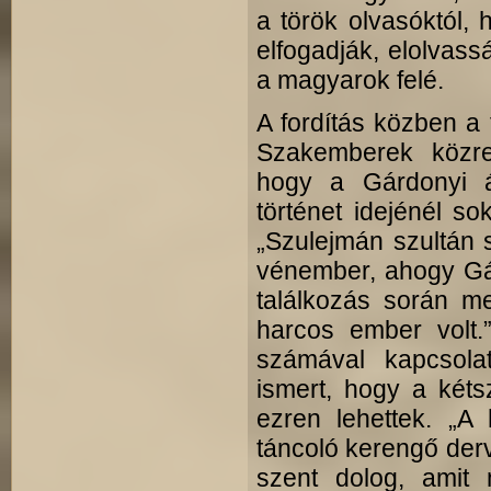
a török olvasóktól,
elfogadják, elolvass
a magyarok felé.
A fordítás közben a t
Szakemberek közre
hogy a Gárdonyi á
történet idejénél so
„Szulejmán szultán 
vénember, ahogy Gár
találkozás során me
harcos ember volt.
számával kapcsola
ismert, hogy a kéts
ezren lehettek. „A
táncoló kerengő derv
szent dolog, amit 