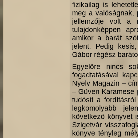
fizikailag is lehete
meg a valóságnak, p
jellemzője volt a
tulajdonképpen ap
amikor a barát szót
jelent. Pedig kesis
Gábor régész barátom
Egyelőre nincs sok
fogadtatásával kapc
Nyelv Magazin – cím
– Güven Karamese pr
tudósít a fordításró
legkomolyabb jel
következő könyvet i
Szigetvár visszafog
könyve tényleg mély