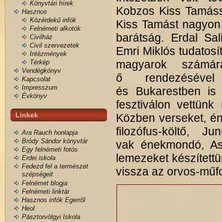
Könyvtári hírek
Kobzos Kiss Tamássa
Hasznos
Közérdekű infók
Kiss Tamást nagyon 
Felnémeti alkotók
barátság. Erdal Sal
Civilház
Civil szervezetek
Emri Miklós tudatosí
Intézmények
magyarok számá
Térkép
Vendégkönyv
ő rendezésével
Kapcsolat
Impresszum
és Bukarestben is f
Évkönyv
fesztiválon vettünk
Linkek
Közben verseket, éne
filozófus-költő, 
Ara Rauch honlapja
Bródy Sándor könyvtár
vak énekmondó, Asi
Egy felnémeti fotós
lemezeket készített
Erdei iskola
Fedezd fel a természet
vissza az orvos-műfo
szépségeit
Felnémet blogja
Felnémeti linktár
Hasznos infók Egerről
Heol
Pásztorvölgyi Iskola