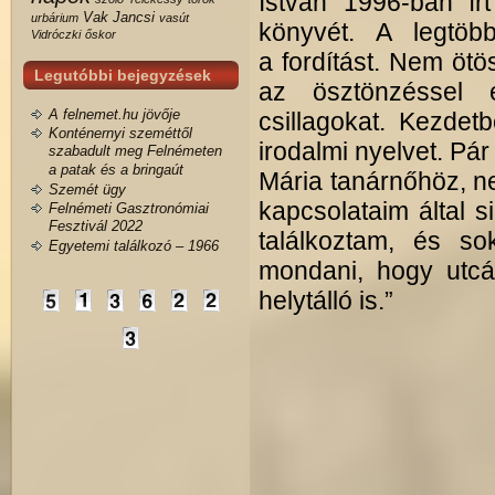
István 1996-ban í
Vak Jancsi
urbárium
vasút
könyvét. A legtöb
Vidróczki
őskor
a fordítást. Nem ötö
Legutóbbi bejegyzések
az ösztönzéssel e
A felnemet.hu jövője
csillagokat. Kezde
Konténernyi szeméttől
irodalmi nyelvet. Pá
szabadult meg Felnémeten
a patak és a bringaút
Mária tanárnőhöz, ne
Szemét ügy
kapcsolataim által s
Felnémeti Gasztronómiai
Fesztivál 2022
találkoztam, és so
Egyetemi találkozó – 1966
mondani, hogy utcá
helytálló is.”