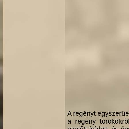
A regényt egyszerűen
a regény törökökrő