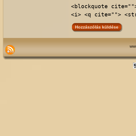
<blockquote cite=""
<i> <q cite=""> <st
www