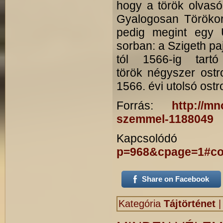
hogy a török olvasó
Gyalogosan Törökor
pedig megint egy 
sorban: a Szigeth pa
tól 1566-ig tart
török négyszer ostr
1566. évi utolsó ostr
Forrás:
http://mn
szemmel-1188049
Kapcsol
p=968&cpage=1#c
Share on Facebook
Kategória
Tájtörténet