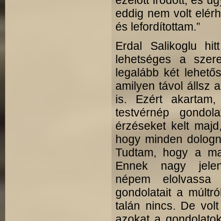
ezelőtt íródott, és ú
eddig nem volt elérh
és lefordítottam.”
Erdal Salikoglu h
lehetséges a szer
legalább két lehet
amilyen távol állsz 
is. Ezért akarta
testvérnép gondola
érzéseket kelt majd
hogy minden dologn
Tudtam, hogy a mag
Ennek nagy jele
népem elolvassa 
gondolatait a múltró
talán nincs. De vol
azokat a gondolatok