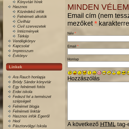
Könyvtári hírek
MINDEN VÉLEM
Hasznos
Közérdekű infók
Email cím (nem tessz
Felnémeti alkotók
Civilház
mezőket
*
karakterrel
Civil szervezetek
Intézmények
Név
*
Térkép
Vendégkönyv
Kapcsolat
Email
*
Impresszum
Évkönyv
Honlap
Linkek
Ara Rauch honlapja
Hozzászólás
Bródy Sándor könyvtár
Egy felnémeti fotós
Erdei iskola
Fedezd fel a természet
szépségeit
Felnémet blogja
Felnémeti linktár
Hasznos infók Egerről
Heol
A következő
HTML
tag-e
Pásztorvölgyi Iskola