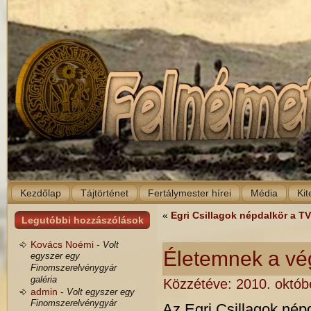
Kezdőlap
Tájtörténet
Fertálymester hírei
Média
Kit
«
Egri Csillagok népdalkör a T
Legutóbbi hozzászólások
Kovács Noémi -
Volt
Életemnek a vé
egyszer egy
Finomszerelvénygyár
galéria
Közzétéve:
2010. októbe
admin -
Volt egyszer egy
Finomszerelvénygyár
Az Egri Csillagok népd