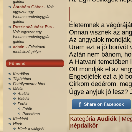
galéria
Ábrahám Gábor -
Volt
egyszer egy
Finomszerelvénygyár
galéria
Életemnek a végórájá
RuszinnèJuhász Eva -
Onnan visznek az ang
Volt egyszer egy
Finomszerelvénygyár
Az angyalok mondják,
galéria
Uram ezt a jó borívó
admin -
Felnémeti
modellező pálya
Aztán nem bánom, hog
A Hatvani temetőben l
Főmenü
Ott mondják el az an
Kezdőlap
Engedjétek ezt a jó b
Tájtörténet
Cirkom dedérom, meg 
Fertálymester hírei
Média
Úgye anyjuk jó lesz? 
Audiók
Videók
Fotók
Share on Facebook
Fotók
Panoráma
Kategória
Audiók
|
Meg
Kitekintő
Hírek
népdalkör
Hírek a világból