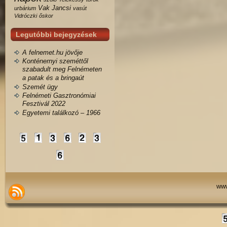
Vak Jancsi
urbárium
vasút
Vidróczki
őskor
Legutóbbi bejegyzések
A felnemet.hu jövője
Konténernyi szeméttől
szabadult meg Felnémeten
a patak és a bringaút
Szemét ügy
Felnémeti Gasztronómiai
Fesztivál 2022
Egyetemi találkozó – 1966
www