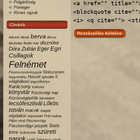
Polgárőrség
<a href="" title=""
Pónieger
<blockquote cite=""
Rímes rajzok
<i> <q cite=""> <st
Címkék
berva
Advent
Almár
Berva
disznótor
lakótelep
Butler-ház
Egri
Eger
Dóra Zoltán
Csillagok
Felnémet
fűrészüzem
Finomszerelvénygyár
Húsvét
II.
hagyomány
igásállat
világháború
jegyzőkönyv
Karácsony
kolostor
könyvtár
Közösségi nap
Közösségépítők
lakodalom
lecsófesztivál
Lőkös
István
macok
magtár
népdalkör
népviselet
Práf malma
Pálos rend
Pásztorvölgy
Soós
Pásztorvölgyi
püspök
szüreti
Imre
Szilveszter
napok
szőlő
Telekessy
török