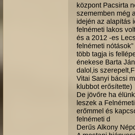
központ Pacsirta n
szememben még az 
idején az alapítás
felnémeti lakos volt
és a 2012 -es Lecs
felnémeti nótások”
több tagja is fellé
énekese Barta Ján
dalol,is szerepelt,
Vitai Sanyi bácsi m
klubbot erősítette)
De jövőre ha élünk
leszek a Felnémeti
erőmmel és kapcso
felnémeti d
Derűs Alkony Népda