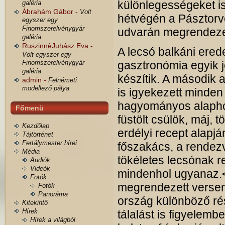
különlegességeket is 
galéria
Ábrahám Gábor -
Volt
hétvégén a Pásztorv
egyszer egy
Finomszerelvénygyár
udvarán megrendezett
galéria
RuszinnèJuhász Eva -
A lecsó balkáni ered
Volt egyszer egy
Finomszerelvénygyár
gasztronómia egyik 
galéria
készítik. A második 
admin -
Felnémeti
modellező pálya
is igyekezett minden
hagyományos alaphoz,
Főmenü
füstölt csülök, máj, 
Kezdőlap
erdélyi recept alapjá
Tájtörténet
Fertálymester hírei
főszakács, a rendez
Média
tökéletes lecsónak 
Audiók
Videók
mindenhol ugyanaz.<
Fotók
megrendezett versen
Fotók
Panoráma
ország különböző rés
Kitekintő
Hírek
tálalást is figyelemb
Hírek a világból