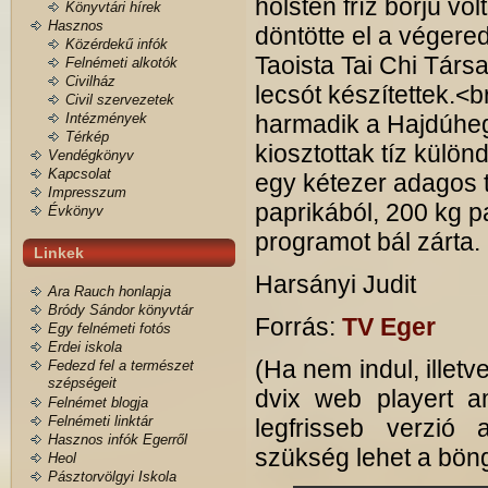
holsten fríz borjú vo
Könyvtári hírek
Hasznos
döntötte el a végere
Közérdekű infók
Taoista Tai Chi Társ
Felnémeti alkotók
Civilház
lecsót készítettek.<
Civil szervezetek
Intézmények
harmadik a Hajdúhegy
Térkép
kiosztottak tíz külön
Vendégkönyv
Kapcsolat
egy kétezer adagos t
Impresszum
paprikából, 200 kg 
Évkönyv
programot bál zárta.
Linkek
Harsányi Judit
Ara Rauch honlapja
Bródy Sándor könyvtár
Forrás:
TV Eger
Egy felnémeti fotós
Erdei iskola
(Ha nem indul, illetv
Fedezd fel a természet
szépségeit
dvix web playert am
Felnémet blogja
Felnémeti linktár
legfrisseb verzió
Hasznos infók Egerről
szükség lehet a böngé
Heol
Pásztorvölgyi Iskola