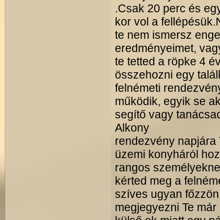
.Csak 20 perc és egy
kor vol a fellépésük
te nem ismersz engem,
eredményeimet, vagy
te tetted a röpke 4 é
összehozni egy talá
felnémeti rendezvény
működik, egyik se ak
segítő vagy tanácsa
Alkony
rendezvény napjára T
üzemi konyháról hozz
rangos személyeknek
kérted meg a felnéme
szíves ugyan főzzön
megjegyezni Te már 