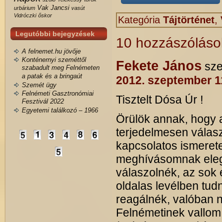
Vak Jancsi
urbárium
vasút
Vidróczki
őskor
Kategória
Tájtörténet
,
Legutóbbi bejegyzések
10 hozzászólás
A felnemet.hu jövője
Konténernyi szeméttől
Fekete János
sze
szabadult meg Felnémeten
a patak és a bringaút
2012. szeptember 1
Szemét ügy
Felnémeti Gasztronómiai
Tisztelt Dósa Úr !
Fesztivál 2022
Egyetemi találkozó – 1966
Örülök annak, hogy 
terjedelmesen válaszo
kapcsolatos ismeret
meghívásomnak eleget
válaszolnék, az sok
oldalas levélben tu
reagálnék, valóban 
Felnémetinek vallom