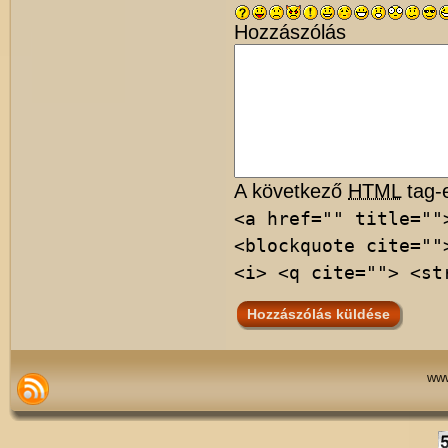
Hozzászólás
A következő
HTML
tag-e
<a href="" title=""
<blockquote cite=""
<i> <q cite=""> <st
www