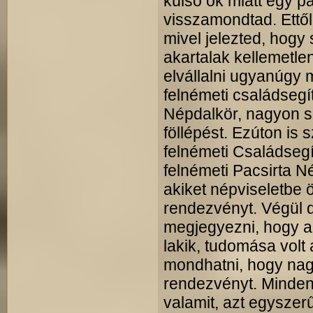
külső ok miatt egy p
visszamondtad. Ettő
mivel jelezted, hogy
akartalak kellemetle
elvállalni ugyanúgy m
felnémeti családsegí
Népdalkör, nagyon sz
föllépést. Ezúton is
felnémeti Családsegí
felnémeti Pacsirta N
akiket népviseletbe 
rendezvényt. Végül 
megjegyezni, hogy aki
lakik, tudomása volt 
mondhatni, hogy nag
rendezvényt. Minden
valamit, azt egyszer