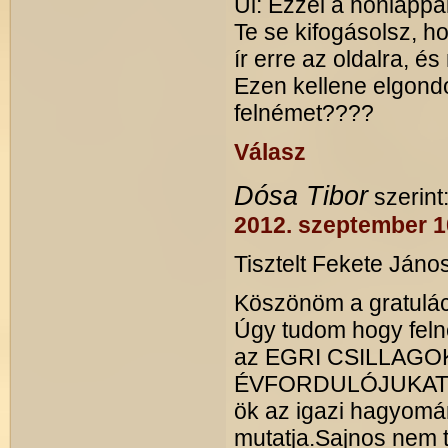
Ui: Ezzel a honlappa
Te se kifogásolsz, 
ír erre az oldalra, 
Ezen kellene elgond
felnémet????
Válasz
Dósa Tibor
szerint
2012. szeptember 10
Tisztelt Fekete János
Köszönöm a gratulá
Úgy tudom hogy felné
az EGRI CSILLAGO
ÉVFORDULÓJUKAT.Sze
ök az igazi hagyomán
mutatja.Sajnos nem tu