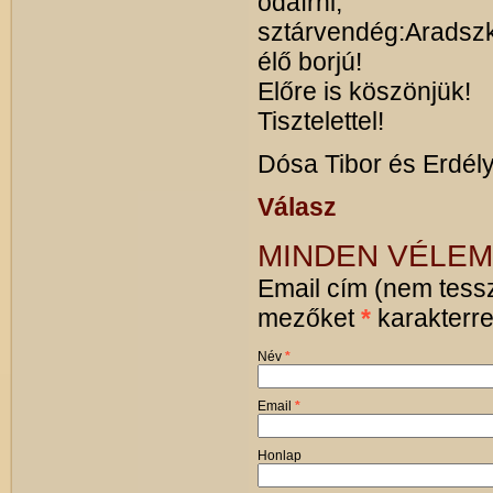
odaírni,
sztárvendég:Aradszky
élő borjú!
Előre is köszönjük!
Tisztelettel!
Dósa Tibor és Erdél
Válasz
MINDEN VÉLEM
Email cím (nem tessz
mezőket
*
karakterrel
Név
*
Email
*
Honlap