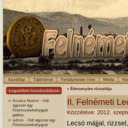
Kezdőlap
Tájtörténet
Fertálymester hírei
Média
Kit
«
Édesanyám rózsafája
Legutóbbi hozzászólások
II. Felnémeti Le
Kovács Noémi -
Volt
egyszer egy
Finomszerelvénygyár
Közzétéve:
2012. szept
galéria
admin -
Volt egyszer egy
Lecsó májjal, rizzse
Finomszerelvénygyár