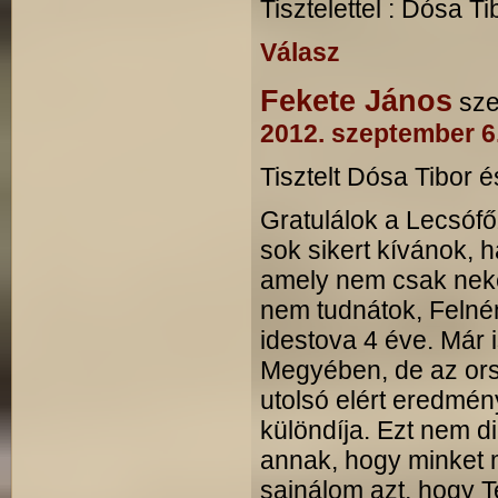
Tisztelettel : Dósa Ti
Válasz
Fekete János
sze
2012. szeptember 6.
Tisztelt Dósa Tibor é
Gratulálok a Lecsóf
sok sikert kívánok, 
amely nem csak neke
nem tudnátok, Felné
idestova 4 éve. Már
Megyében, de az orsz
utolsó elért eredmé
különdíja. Ezt nem 
annak, hogy minket
sajnálom azt, hogy T