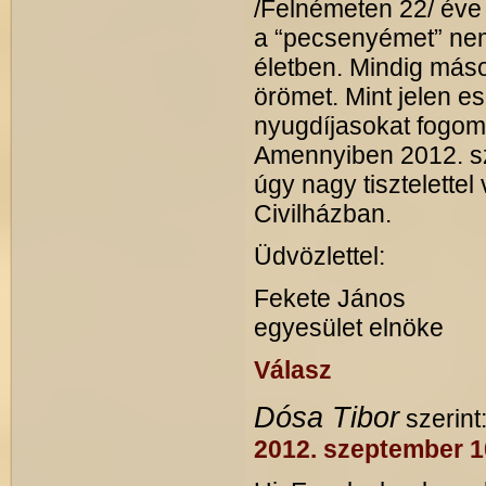
/Felnémeten 22/ éve
a “pecsenyémet” nem
életben. Mindig más
örömet. Mint jelen e
nyugdíjasokat fogom
Amennyiben 2012. s
úgy nagy tisztelette
Civilházban.
Üdvözlettel:
Fekete János
egyesület elnöke
Válasz
Dósa Tibor
szerint
2012. szeptember 10