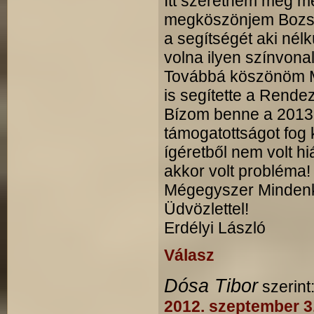
Itt szeretném még m
megköszönjem Bozsi
a segítségét aki nél
volna ilyen színvon
Továbbá köszönöm M
is segítette a Rende
Bízom benne a 2013-
támogatottságot fog k
ígéretből nem volt hi
akkor volt probléma!
Mégegyszer Minde
Üdvözlettel!
Erdélyi László
Válasz
Dósa Tibor
szerint
2012. szeptember 3.