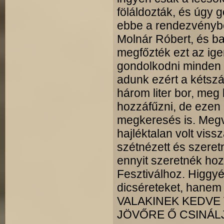
föláldozták, és úgy 
ebbe a rendezvényb
Molnár Róbert, és ba
megfőzték ezt az igen
gondolkodni minden 
adunk ezért a kétszáz
három liter bor, meg
hozzáfűzni, de ezen 
megkeresés is. Megv
hajléktalan volt viss
szétnézett és szeret
ennyit szeretnék ho
Fesztiválhoz. Higgyé
dicséreteket, hanem 
VALAKINEK KEDVE 
JÖVŐRE Ő CSINÁLJ