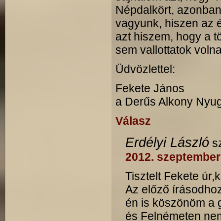
Népdalkört, azonban 
vagyunk, hiszen az é
azt hiszem, hogy a t
sem vallottatok voln
Üdvözlettel:
Fekete János
a Derűs Alkony Nyug
Válasz
Erdélyi László
s
2012. szeptember
Tisztelt Fekete úr
Az előző írásodho
én is köszönöm a g
és Felnémeten nem