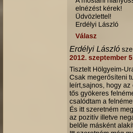
A mostani hiányoss
elnézést kérek!
Üdvözlettel!
Erdélyi László
Válasz
Erdélyi László
szer
2012. szeptember 5
Tisztelt Hölgyeim-Ur
Csak megerősíteni t
leírt,sajnos, hogy a
tős gyökeres felnéme
csalódtam a felnémet
És itt szeretném meg
az pozitív illetve ne
belőle másként alakít