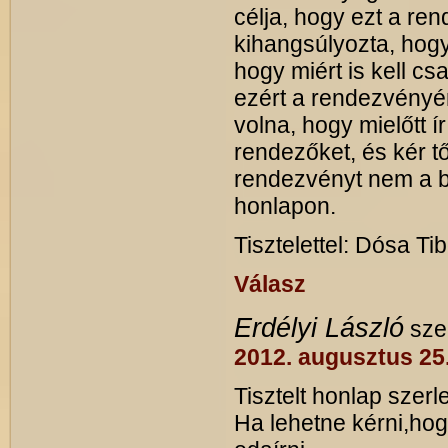
célja, hogy ezt a ren
kihangsúlyozta, hogy
hogy miért is kell cs
ezért a rendezvényért 
volna, hogy mielőtt í
rendezőket, és kér t
rendezvényt nem a be
honlapon.
Tisztelettel: Dósa Ti
Válasz
Erdélyi László
szer
2012. augusztus 25
Tisztelt honlap szerl
Ha lehetne kérni,hog