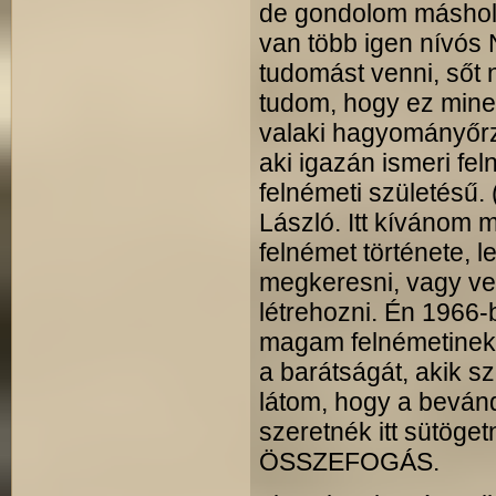
de gondolom máshol 
van több igen nívós 
tudomást venni, ső
tudom, hogy ez mine
valaki hagyományőrz
aki igazán ismeri fe
felnémeti születésű. (
László. Itt kívánom 
felnémet története, 
megkeresni, vagy vel
létrehozni. Én 1966-
magam felnémetinek
a barátságát, akik s
látom, hogy a bevánd
szeretnék itt sütöget
ÖSSZEFOGÁS.