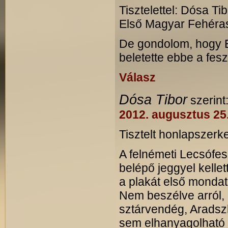
Tisztelettel: Dósa T
Első Magyar Fehéras
De gondolom, hogy Er
beletette ebbe a fesz
Válasz
Dósa Tibor
szerint
2012. augusztus 25
Tisztelt honlapszerk
A felnémeti Lecsófe
belépő jeggyel kelle
a plakát első mondat
Nem beszélve arról, 
sztárvendég, Aradszk
sem elhanyagolható 