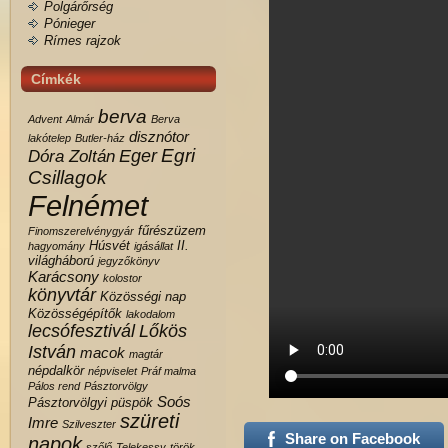
Polgárőrség
Pónieger
Rímes rajzok
Címkék
berva
Advent
Almár
Berva
disznótor
lakótelep
Butler-ház
Egri
Eger
Dóra Zoltán
Csillagok
Felnémet
fűrészüzem
Finomszerelvénygyár
Húsvét
II.
hagyomány
igásállat
világháború
jegyzőkönyv
Karácsony
kolostor
könyvtár
Közösségi nap
Közösségépítők
lakodalom
lecsófesztivál
Lőkös
István
macok
magtár
népdalkör
népviselet
Práf malma
Pálos rend
Pásztorvölgy
Soós
Pásztorvölgyi
püspök
szüreti
Imre
Szilveszter
Share on Facebook
napok
szőlő
Telekessy
török