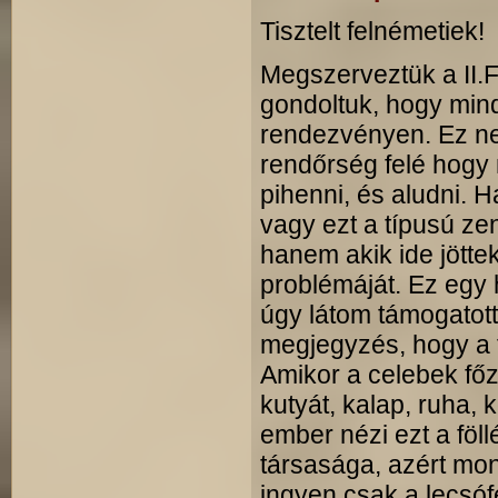
Tisztelt felnémetiek!
Megszerveztük a II.F
gondoltuk, hogy mind
rendezvényen. Ez nem
rendőrség felé hog
pihenni, és aludni. 
vagy ezt a típusú ze
hanem akik ide jött
problémáját. Ez egy
úgy látom támogatott
megjegyzés, hogy a 
Amikor a celebek fő
kutyát, kalap, ruha,
ember nézi ezt a föl
társasága, azért m
ingyen csak a lecsóf