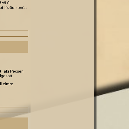
ról új
met főzős-zenés
t
, aki Pécsen
lgozott.
l címre