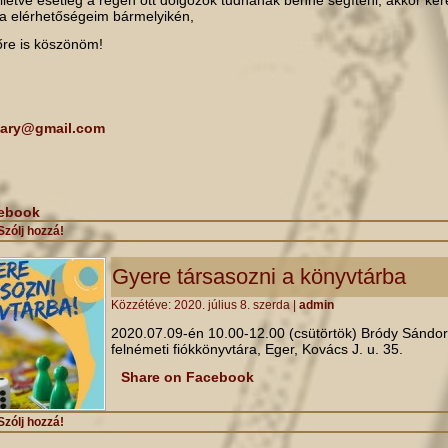
illetve esetleg a régen ott dolgozók tudnának benne segíteni, akkor ké
za elérhetőségeim bármelyikén,
őre is köszönöm!
ary@gmail.com
cebook
Szólj hozzá!
Gyere társasozni a könyvtárba
Közzétéve:
2020. július 8. szerda
|
admin
2020.07.09-én 10.00-12.00 (csütörtök) Bródy Sándor
felnémeti fiókkönyvtára, Eger, Kovács J. u. 35.
Share on Facebook
Szólj hozzá!