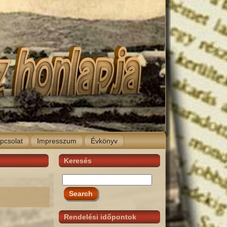
pcsolat
Impresszum
Évkönyv
Keresés
Rendelési időpontok