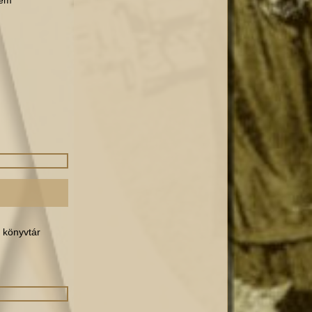
rem
 könyvtár