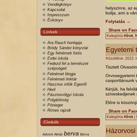
Vendégkönyv
helyszínre, az 
Kapcsolat
bulija, ami a vá
Impresszum
Évkönyv
Folytatás
→
Share on Fa
Linkek
Kategória
Hírek
,
N
Ara Rauch honlapja
Bródy Sándor könyvtár
Egyetemi t
Egy felnémeti fotós
Erdei iskola
Közzétéve:
2022. 
Fedezd fel a természet
Tisztelt Olvasóin
szépségeit
Felnémet blogja
Orvosegyetemi t
Felnémeti linktár
csoporttársunk vo
Hasznos infók Egerről
Kérjük, ha felvi
Heol
szíveskedjenek a
Pásztorvölgyi Iskola
Polgárőrség
Előre is köszön
Pónieger
Rímes rajzok
Share on Fa
Kategória
Hírek
|
Címkék
Házorvosi 
berva
Advent
Almár
Berva