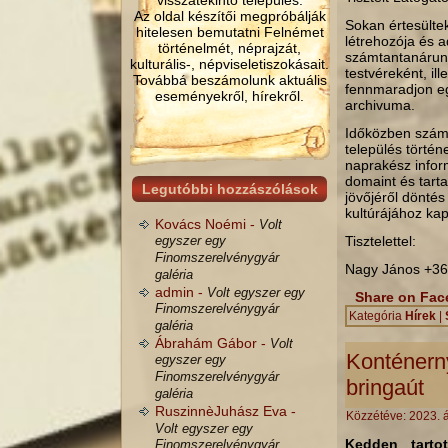
visszatekintő település.
Az oldal készítői megpróbálják
Sokan értesültek
hitelesen bemutatni Felnémet
létrehozója és a
történelmét, néprajzát,
számtantanárunk
kulturális-, népviseletiszokásait.
testvéreként, il
Továbbá beszámolunk aktuális
fennmaradjon egy
eseményekről, hírekről.
archivuma.
Időközben számt
település történ
naprakész inform
domaint és tarta
Legutóbbi hozzászólások
jövőjéről döntés
kultúrájához ka
Kovács Noémi -
Volt
egyszer egy
Tisztelettel:
Finomszerelvénygyár
Nagy János +36
galéria
admin -
Volt egyszer egy
Share on Fa
Finomszerelvénygyár
Kategória
Hírek
|
galéria
Ábrahám Gábor -
Volt
Konténern
egyszer egy
Finomszerelvénygyár
bringaút
galéria
RuszinnèJuhász Eva -
Közzétéve:
2023. á
Volt egyszer egy
Kedden tarto
Finomszerelvénygyár