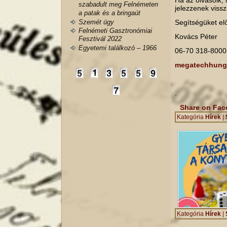
Ha az olvasóik, 
szabadult meg Felnémeten
jelezzenek viss
a patak és a bringaút
Szemét ügy
Segítségüket el
Felnémeti Gasztronómiai
Kovács Péter
Fesztivál 2022
Egyetemi találkozó – 1966
06-70 318-8000
megatechhung
.
Share on Fa
Kategória
Hírek
|
Kategória
Hírek
|