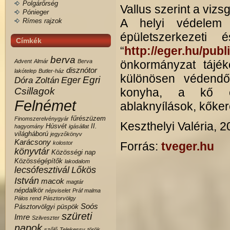
Polgárőrség
Vallus szerint a vizs
Pónieger
A helyi védelem 
Rímes rajzok
épületszerkezeti
Címkék
“
http://eger.hu/pu
berva
Advent
Almár
Berva
önkormányzat tájéko
disznótor
lakótelep
Butler-ház
különösen védend
Egri
Eger
Dóra Zoltán
Csillagok
konyha, a kő és
Felnémet
ablaknyílások, kőker
fűrészüzem
Finomszerelvénygyár
Keszthelyi Valéria, 20
Húsvét
II.
hagyomány
igásállat
világháború
jegyzőkönyv
Karácsony
kolostor
Forrás:
tveger.hu
könyvtár
Közösségi nap
Közösségépítők
lakodalom
lecsófesztivál
Lőkös
István
macok
magtár
népdalkör
népviselet
Práf malma
Pálos rend
Pásztorvölgy
Soós
Pásztorvölgyi
püspök
szüreti
Imre
Szilveszter
napok
szőlő
Telekessy
török