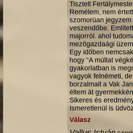
Tisztelt Fertálymeste
Remélem, nem értett 
szomorúan jegyzem 
veszendőbe. Említet
majorról. ahol tudom
mezőgazdaági üzem 
Egy időben nemcsak 
hogy “A múltat végk
gyakorlatban is meg
vagyok felnémeti, de
borzalmait a Vak Ja
éltem át gyermekkén
Sikeres és eredmén
Ismeretlenül is üdvöz
Válasz
Vallus István