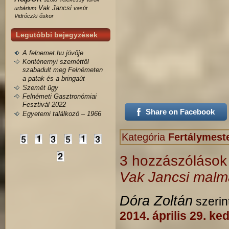
Vak Jancsi
urbárium
vasút
Vidróczki
őskor
Legutóbbi bejegyzések
A felnemet.hu jövője
Konténernyi szeméttől
szabadult meg Felnémeten
a patak és a bringaút
Szemét ügy
Felnémeti Gasztronómiai
Fesztivál 2022
Share on Facebook
Egyetemi találkozó – 1966
Kategória
Fertálymeste
3 hozzászóláso
Vak Jancsi malm
Dóra Zoltán
szerin
2014. április 29. ke