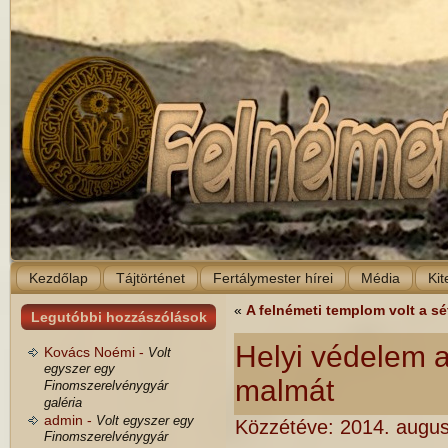
Kezdőlap
Tájtörténet
Fertálymester hírei
Média
Kit
«
A felnémeti templom volt a sé
Legutóbbi hozzászólások
Helyi védelem a
Kovács Noémi -
Volt
egyszer egy
malmát
Finomszerelvénygyár
galéria
admin -
Volt egyszer egy
Közzétéve:
2014. augus
Finomszerelvénygyár