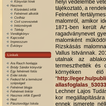
helyi védelembe véte
Könyvtári hírek
Hasznos
tájékoztató, a rende
Közérdekű infók
Felnémet fertálymest
Felnémeti alkotók
Civilház
malomról, amikor id
Civil szervezetek
Intézmények
1871-ben került A
Térkép
ragadványnevet gyen
Vendégkönyv
Kapcsolat
malomként működött
Impresszum
Rizskásás malomnak
Évkönyv
Vallus Istvánnak. 201
Linkek
utalnak az ablak
Ara Rauch honlapja
termeszthették és 
Bródy Sándor könyvtár
környéken é
Egy felnémeti fotós
Erdei iskola
“
http://eger.hu/pub
Fedezd fel a természet
szépségeit
allasfoglalas_5303
Felnémet blogja
Lechner Lajos Tudásk
Felnémeti linktár
Hasznos infók Egerről
kor megállapítására
Heol
ennek ismerete nél
Pásztorvölgyi Iskola