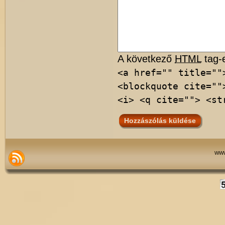
A következő
HTML
tag-e
<a href="" title=""
<blockquote cite=""
<i> <q cite=""> <st
www