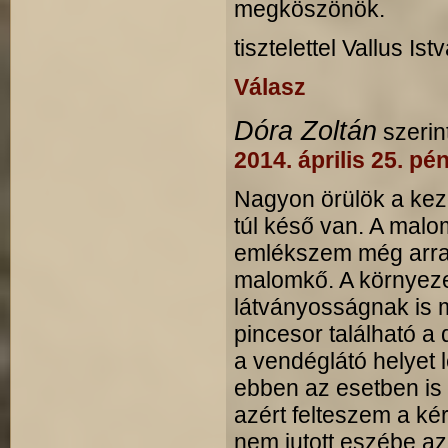
megköszönök.
tisztelettel Vallus Ist
Válasz
Dóra Zoltán
szerin
2014. április 25. pé
Nagyon örülök a ke
túl késő van. A mal
emlékszem még arra i
malomkő. A környezet
látványosságnak is m
pincesor található a
a vendéglátó helyet 
ebben az esetben is 
azért felteszem a ké
nem jutott eszébe a