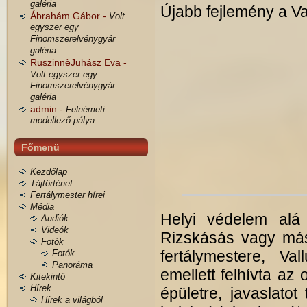
galéria
Újabb fejlemény a V
Ábrahám Gábor -
Volt
egyszer egy
Finomszerelvénygyár
galéria
RuszinnèJuhász Eva -
Volt egyszer egy
Finomszerelvénygyár
galéria
admin -
Felnémeti
modellező pálya
Főmenü
Kezdőlap
Tájtörténet
Fertálymester hírei
Média
Helyi védelem alá 
Audiók
Videók
Rizskásás vagy más
Fotók
fertálymestere, Va
Fotók
Panoráma
emellett felhívta a
Kitekintő
Hírek
épületre, javaslato
Hírek a világból