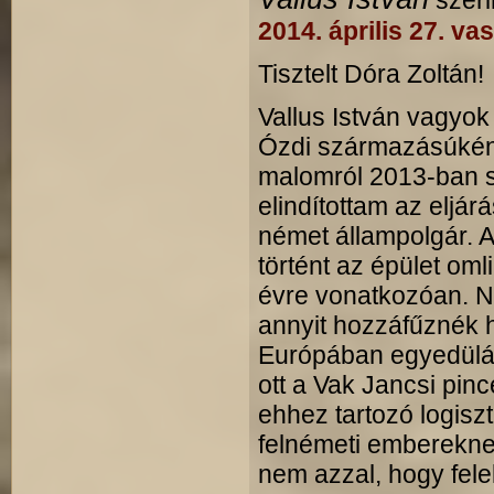
szeri
2014. április 27. va
Tisztelt Dóra Zoltán!
Vallus István vagyok
Ózdi származásúként
malomról 2013-ban 
elindítottam az eljá
német állampolgár. 
történt az épület oml
évre vonatkozóan. Nem
annyit hozzáfűznék 
Európában egyedülál
ott a Vak Jancsi pin
ehhez tartozó logisz
felnémeti emberekne
nem azzal, hogy fele