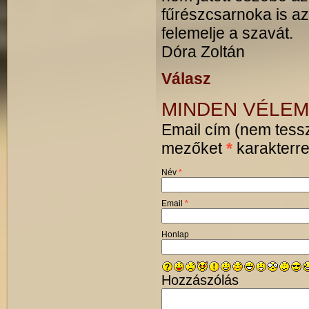
fűrészcsarnoka is azé
felemelje a szavát.
Dóra Zoltán
Válasz
MINDEN VÉLEM
Email cím (nem tessz
mezőket
*
karakterrel
Név
*
Email
*
Honlap
Hozzászólás