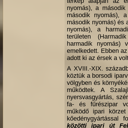
térkép alapján az 
nyomás), a második 
második nyomás), a P
második nyomás) és a
nyomás), a harmadi
területen (Harmadi
harmadik nyomás) v
emelkedett. Ebben az 
adott ki az érsek a vo
A XVIII.-XIX. száza
köztük a borsodi iparv
völgyben és környékén
működtek. A Szalaj
nyersvasgyártás, szé
fa- és fűrészipar v
működő ipari körzet 
kőedénygyártással f
közötti ipari út Fe