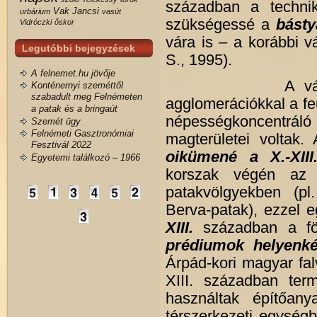
században a technik
Vak Jancsi
urbárium
vasút
szükségessé a
básty
Vidróczki
őskor
vára is – a korábbi v
Legutóbbi bejegyzések
S., 1995).
A felnemet.hu jövője
A várak a váral
Konténernyi szeméttől
szabadult meg Felnémeten
agglomerációkkal a feu
a patak és a bringaút
népességkoncentrá
Szemét ügy
Felnémeti Gasztronómiai
magterületei voltak.
Fesztivál 2022
oikümené a X.-XIII
Egyetemi találkozó – 1966
korszak végén az 
patakvölgyekben (pl.
Berva-patak), ezzel e
XIII.
században a föld
prédiumok helyenké
Árpád-kori magyar falv
XIII. században term
használtak építőan
térszerkezeti egységb