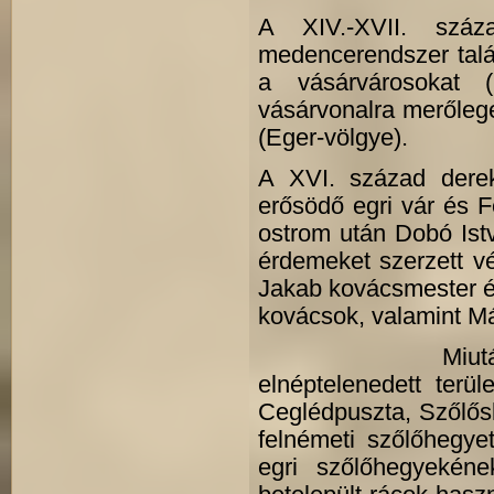
A XIV.-XVII. szá
medencerendszer tal
a vásárvárosokat 
vásárvonalra merőlege
(Eger-völgye).
A XVI. század derek
erősödő egri vár és F
ostrom után Dobó Istv
érdemeket szerzett v
Jakab kovácsmester és
kovácsok, valamint Mát
Miután a törökö
elnéptelenedett terü
Ceglédpuszta, Szőlősk
felnémeti szőlőhegye
egri szőlőhegyekén