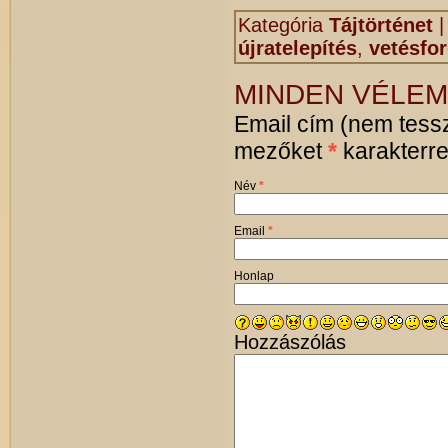
Kategória
Tájtörténet
újratelepítés
,
vetésfo
MINDEN VÉLEM
Email cím (nem tessz
mezőket
*
karakterrel
Név
*
Email
*
Honlap
Hozzászólás