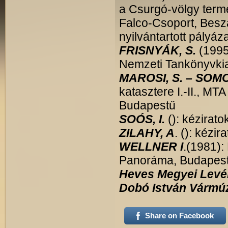
a Csurgó-völgy termé
Falco-Csoport, Bes
nyilvántartott pályáz
FRISNYÁK, S.
(1995)
Nemzeti Tankönyvkia
MAROSI, S. – SOMO
katasztere I.-II., MT
Budapestű
SOÓS, I.
(): kézirato
ZILAHY, A
. (): kézi
WELLNER I
.(1981)
Panoráma, Budapes
Heves Megyei Levél
Dobó István Vármú
Share on Facebook