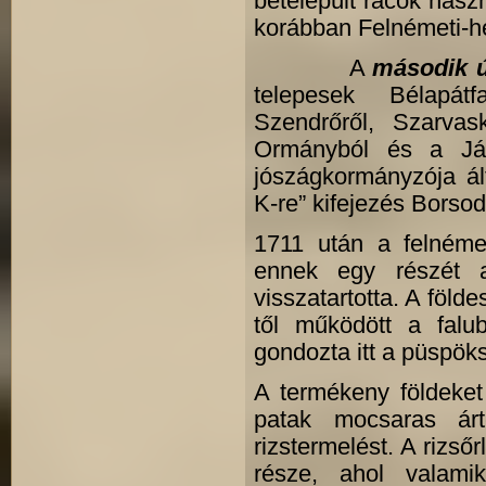
betelepült rácok hasz
korábban Felnémeti-heg
A
második új
telepesek Bélapátf
Szendrőről, Szarvas
Ormányból és a Jás
jószágkormányzója ál
K-re” kifejezés Borsod
1711 után a felnémet
ennek egy részét 
visszatartotta. A földe
től működött a falu
gondozta itt a püspöks
A termékeny földeket
patak mocsaras árt
rizstermelést. A rizs
része, ahol valam