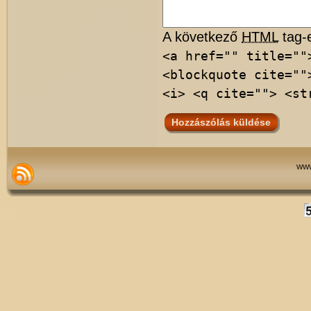
A következő
HTML
tag-e
<a href="" title=""
<blockquote cite=""
<i> <q cite=""> <st
www