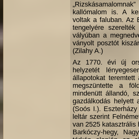
„Rizskásamalomnak” 
kallómalom is. A ke
voltak a faluban. Az 
tengelyére szerelték
vályúban a megnedvesí
ványolt posztót kiszár
(Zilahy A.)
Az 1770. évi új or
helyzetét lényeges
állapotokat teremtet
megszüntette a föld
mindenütt állandó, s
gazdálkodás helyett
(Soós I.). Eszterházy
leltár szerint Felném
van 2525 katasztrális
Barkóczy-hegy, Nagy