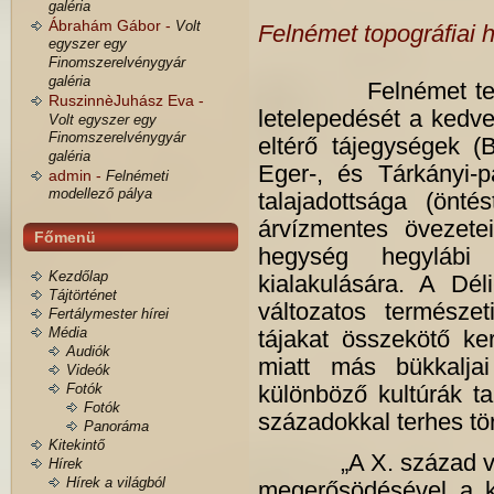
galéria
Ábrahám Gábor -
Volt
Felnémet topográfiai 
egyszer egy
Finomszerelvénygyár
galéria
Felnémet település
RuszinnèJuhász Eva -
letelepedését a kedv
Volt egyszer egy
Finomszerelvénygyár
eltérő tájegységek (
galéria
Eger-, és Tárkányi-p
admin -
Felnémeti
modellező pálya
talajadottsága (öntés
árvízmentes övezetei
Főmenü
hegység hegylábi 
Kezdőlap
kialakulására. A Dé
Tájtörténet
változatos természet
Fertálymester hírei
Média
tájakat összekötő ke
Audiók
miatt más bükkalja
Videók
Fotók
különböző kultúrák ta
Fotók
századokkal terhes tör
Panoráma
Kitekintő
„A X. század végén,
Hírek
Hírek a világból
megerősödésével a ki