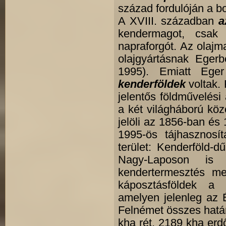
század fordulóján a bo
A XVIII. században
a
kendermagot, csak
napraforgót. Az olajm
olajgyártásnak Egerb
1995). Emiatt Ege
kenderföldek
voltak.
jelentős földművelés
a két világháború közö
jelöli az 1856-ban és 
1995-ös tájhasznosít
terület: Kenderföld-d
Nagy-Laposon is k
kendertermesztés mel
káposztásföldek a 
amelyen jelenleg az 
Felnémet összes határ
kha rét, 2189 kha erd