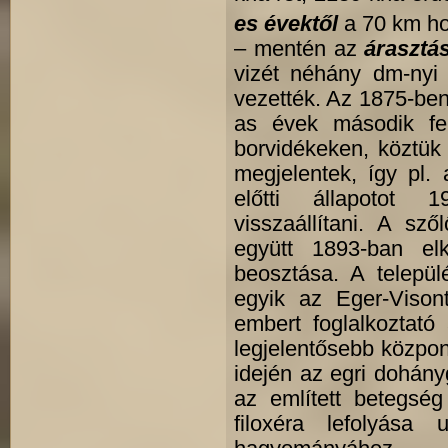
es évektől
a 70 km ho
– mentén az
árasztá
vizét néhány dm-nyi 
vezették. Az 1875-ben 
as évek második felé
borvidékeken, köztük
megjelentek, így pl. 
előtti állapotot 1
visszaállítani. A sző
együtt 1893-ban el
beosztása. A települ
egyik az Eger-Vison
embert foglalkoztat
legjelentősebb központ
idején az egri dohányg
az említett betegség
filoxéra lefolyása