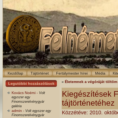
Kezdőlap
Tájtörténet
Fertálymester hírei
Média
Kit
«
Életemnek a végóráját töltö
Legutóbbi hozzászólások
Kiegészítések F
Kovács Noémi -
Volt
egyszer egy
tájtörténetéhez
Finomszerelvénygyár
galéria
admin -
Volt egyszer egy
Közzétéve:
2010. októb
Finomszerelvénygyár