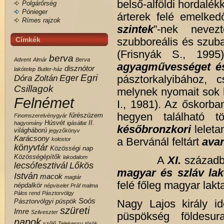
belső-alföldi hordalé
Polgárőrség
Pónieger
árterek felé emelked
Rímes rajzok
szintek
”-nek nevez
Címkék
szubboreális és szubat
(Frisnyák S., 199
berva
Advent
Almár
Berva
agyagművességet és
disznótor
lakótelep
Butler-ház
Egri
Eger
Dóra Zoltán
pásztorkalyibához, 
Csillagok
melynek nyomait sok 
Felnémet
I., 1981). Az őskorban
hegyen található 
fűrészüzem
Finomszerelvénygyár
Húsvét
II.
hagyomány
igásállat
későbronzkori
leleta
világháború
jegyzőkönyv
Karácsony
kolostor
a Bervánál feltárt
avar
könyvtár
Közösségi nap
Közösségépítők
lakodalom
A
XI.
századba
lecsófesztivál
Lőkös
magyar és szláv la
István
macok
magtár
felé főleg magyar lakt
népdalkör
népviselet
Práf malma
Pálos rend
Pásztorvölgy
Soós
Pásztorvölgyi
püspök
Nagy Lajos király i
szüreti
Imre
Szilveszter
püspökség földesu
napok
szőlő
Telekessy
török