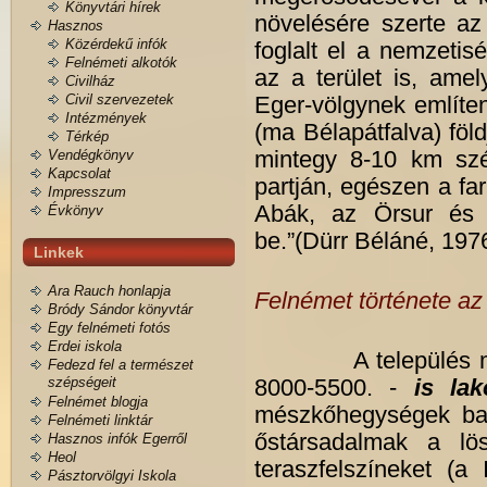
Könyvtári hírek
növelésére szerte az
Hasznos
Közérdekű infók
foglalt el a nemzetisé
Felnémeti alkotók
az a terület is, ame
Civilház
Civil szervezetek
Eger-völgynek említen
Intézmények
(ma Bélapátfalva) föl
Térkép
Vendégkönyv
mintegy 8-10 km szé
Kapcsolat
partján, egészen a fa
Impresszum
Abák, az Örsur és 
Évkönyv
be.”(Dürr Béláné, 1976
Linkek
Ara Rauch honlapja
Felnémet története az
Bródy Sándor könyvtár
Egy felnémeti fotós
Erdei iskola
A település m
Fedezd fel a természet
szépségeit
8000-5500. -
is lak
Felnémet blogja
mészkőhegységek barl
Felnémeti linktár
őstársadalmak a lös
Hasznos infók Egerről
Heol
teraszfelszíneket (a
Pásztorvölgyi Iskola