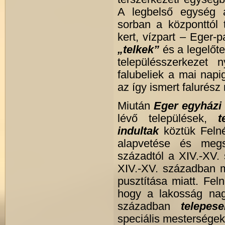
A legbelső egység 
sorban a központtól
kert, vízpart – Eger-
„telkek”
és a legelőte
településszerkezet
falubeliek a mai napig
az így ismert falurész
Miután
Eger egyházi 
lévő települések,
t
indultak
köztük Felné
alapvetése és megs
századtól a XIV.-XV. 
XIV.-XV. században 
pusztítása miatt. Fel
hogy a lakosság nagy
században
telepese
speciális mesterségek