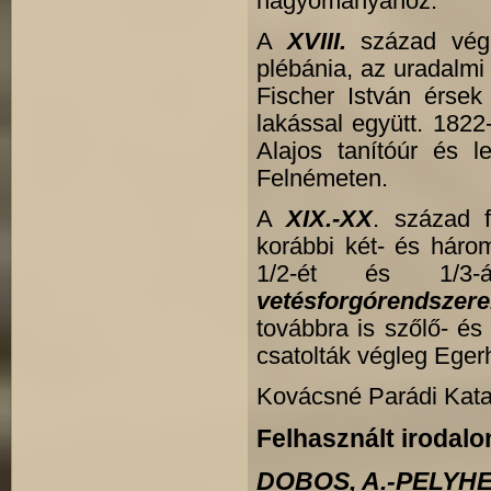
hagyományához.
A
XVIII.
század vég
plébánia, az uradalm
Fischer István érsek 
lakással együtt. 1822
Alajos tanítóúr és l
Felnémeten.
A
XIX.-XX
. század 
korábbi két- és háro
1/2-ét és 1/3-
vetésforgórendszere
továbbra is szőlő- és
csatolták végleg Eger
Kovácsné Parádi Kata
Felhasznált irodalo
DOBOS, A.-PELYHE, 