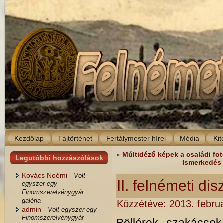
Kezdőlap
Tájtörténet
Fertálymester hírei
Média
Kit
«
Múltidéző képek a családi f
Legutóbbi hozzászólások
Ismerkedés 
Kovács Noémi -
Volt
II. felnémeti dis
egyszer egy
Finomszerelvénygyár
galéria
Közzétéve:
2013. febru
admin -
Volt egyszer egy
Finomszerelvénygyár
Böllérek, szakácsok