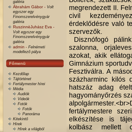
galéria
megrendezett II. Fel
Ábrahám Gábor -
Volt
egyszer egy
civil kezdeménye
Finomszerelvénygyár
galéria
érdeklődésre való te
RuszinnèJuhász Eva -
szervezők.
Volt egyszer egy
Finomszerelvénygyár
Disznófogó pálinka,
galéria
szalonna, orjaleve
admin -
Felnémeti
modellező pálya
azokat, akik ellátog
Gimnázium sportudv
Főmenü
Fesztiválra. A máso
Kezdőlap
százharminc kilós 
Tájtörténet
Fertálymester hírei
hatszáz adag ételt
Média
hagyományőrzés szán
Audiók
Videók
alpolgármester.<br>
Fotók
Fotók
fertálymestere sze
Panoráma
elkészítése is táj
Kitekintő
Hírek
kolbász mellett 
Hírek a világból