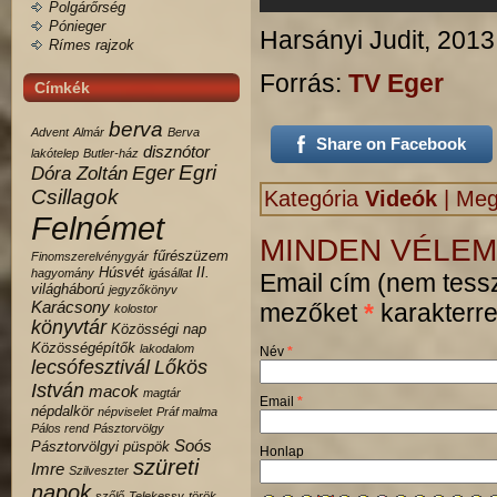
Polgárőrség
Pónieger
Harsányi Judit, 2013
Rímes rajzok
Forrás:
TV Eger
Címkék
berva
Advent
Almár
Berva
Share on Facebook
disznótor
lakótelep
Butler-ház
Egri
Eger
Dóra Zoltán
Csillagok
Kategória
Videók
|
Megj
Felnémet
MINDEN VÉLEM
fűrészüzem
Finomszerelvénygyár
Húsvét
II.
hagyomány
igásállat
Email cím (nem tessz
világháború
jegyzőkönyv
Karácsony
mezőket
*
karakterrel
kolostor
könyvtár
Közösségi nap
Közösségépítők
lakodalom
Név
*
lecsófesztivál
Lőkös
István
macok
magtár
Email
*
népdalkör
népviselet
Práf malma
Pálos rend
Pásztorvölgy
Soós
Pásztorvölgyi
püspök
Honlap
szüreti
Imre
Szilveszter
napok
szőlő
Telekessy
török