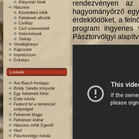
rendezvényen az ét
Könyvtári hírek
Hasznos
hagyományőrző együ
Közérdekű infók
Felnémeti alkotók
érdeklődőket, a feln
Civilház
program ingyenes v
Civil szervezetek
Intézmények
Pásztorvölgyi alapít
Térkép
Vendégkönyv
Kapcsolat
Impresszum
Évkönyv
Linkek
Ara Rauch honlapja
Bródy Sándor könyvtár
Egy felnémeti fotós
Erdei iskola
Fedezd fel a természet
szépségeit
Felnémet blogja
Felnémeti linktár
Hasznos infók Egerről
Heol
Pásztorvölgyi Iskola