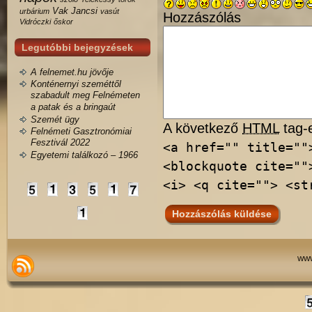
Vak Jancsi
urbárium
vasút
Hozzászólás
Vidróczki
őskor
Legutóbbi bejegyzések
A felnemet.hu jövője
Konténernyi szeméttől
szabadult meg Felnémeten
a patak és a bringaút
Szemét ügy
A következő
HTML
tag-e
Felnémeti Gasztronómiai
Fesztivál 2022
<a href="" title=""
Egyetemi találkozó – 1966
<blockquote cite=""
<i> <q cite=""> <st
www